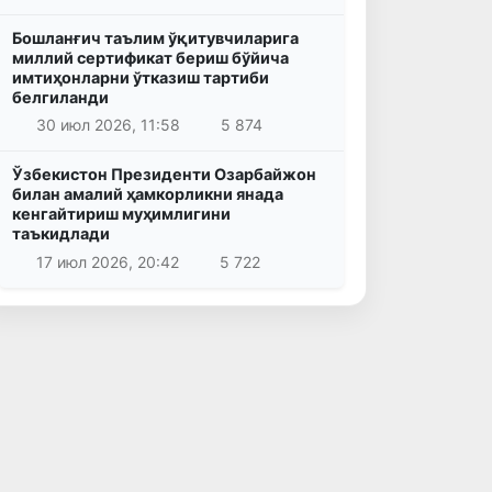
Бошланғич таълим ўқитувчиларига
миллий сертификат бериш бўйича
имтиҳонларни ўтказиш тартиби
белгиланди
30 июл 2026, 11:58
5 874
Ўзбекистон Президенти Озарбайжон
билан амалий ҳамкорликни янада
кенгайтириш муҳимлигини
таъкидлади
17 июл 2026, 20:42
5 722