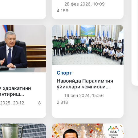
йўл оладилар
28 фев 2026, 10:09
4 156
Спорт
Навоийда Паралимпия
ўйинлари чемпиони
 ҳаракатини
муносиб кутиб олинди
антириш
16 сен 2024, 15:56
и кўриб
2 818
2025, 20:12
8
и