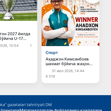
тон 2027 йилда
бўйича U-17
богига
2026, 10:54
1
ик қилади
Спорт
Аҳаджон Кимсанбоев
шахмат бўйича жаҳон
чемпиони бўлди
31 июл 2026, 14:44
6 519
ka” gazetalari tahririyati DM
 ўринлари
Материаллардан фойдаланиш қоидалари