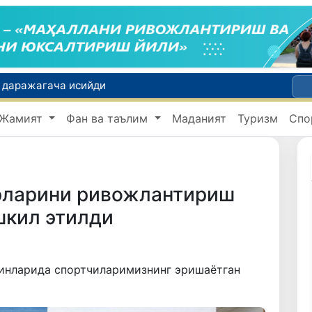
2 даражагача исийди
Олтой Республикасидан Ўзбекистонга 30 минг бошга яқин қорамол етказиб берилди
Жамият
Фан ва таълим
Маданият
Туризм
Спо
нсонлар тақдири
Ўзбекистонда «Shunqor-88» инновацион дрон-интерсептори яратилди
Экологик экспертиза энди экологик хавфларни олдиндан бошқариш тизимига айланади
рларини ривожлантириш
шкил этилди
инларида спортчиларимизнинг эришаётган