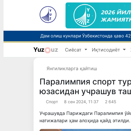
Дам олиш кунлари Ўзбекистонда ҳаво 4
Yuz
uz
Сиёсат
Иқтисодиёт
Маҳалла банкири: рақамлар ортидаги и
Янгиликларга қайтиш
Паралимпия спорт ту
юзасидан учрашув та
Спорт
8 сен 2024, 11:37
2 645
Учрашувда Париждаги Паралимпия ўй
натижалари ҳам алоҳида қайд этилди.