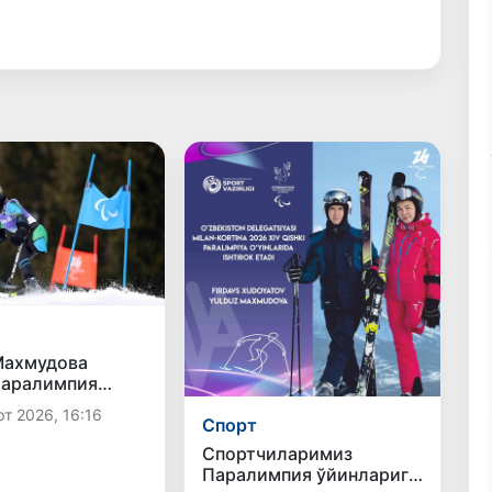
Махмудова
Паралимпия
ида стартга
т 2026, 16:16
Спорт
Спортчиларимиз
Паралимпия ўйинларига