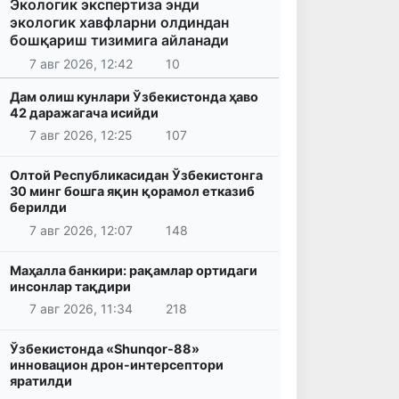
Экологик экспертиза энди
экологик хавфларни олдиндан
бошқариш тизимига айланади
7 авг 2026, 12:42
10
Дам олиш кунлари Ўзбекистонда ҳаво
42 даражагача исийди
7 авг 2026, 12:25
107
Олтой Республикасидан Ўзбекистонга
30 минг бошга яқин қорамол етказиб
берилди
7 авг 2026, 12:07
148
Маҳалла банкири: рақамлар ортидаги
инсонлар тақдири
7 авг 2026, 11:34
218
Ўзбекистонда «Shunqor-88»
инновацион дрон-интерсептори
яратилди