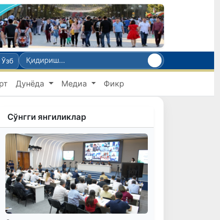
Ўзб
рт
Дунёда
Медиа
Фикр
Сўнгги янгиликлар