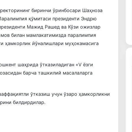
ректорининг биринчи ўринбосари Шаҳноза
Паралимпия қўмитаси президенти Эндрю
президенти Мажид Рашед ва Кўзи ожизлар
имов билан мамлакатимизда паралимпия
ги ҳамкорлик йўналишлари муҳокамасига
ошкент шаҳрида ўтказиладиган «V ёзги
юзасидан барча ташкилий масалаларга
ваффақиятли ўтказиш учун ўзаро ҳамкорликни
рини билдирдилар.