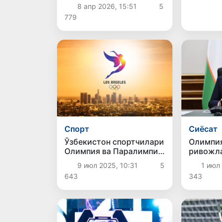
медаль билан бошладик
8 апр 2026, 15:51
5
779
Спорт
Сиёсат
Ўзбекистон спортчилари
Олимпия
Олимпия ва Паралимпия
ривожл
ўйинларига комплекс
режалар
9 июл 2025, 10:31
5
1 июл 
тайёрланади
чиқилд
643
343