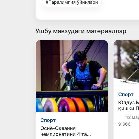
#Паралимпия ўйинлари
Ушбу мавзудаги материаллар
Спорт
Юлдуз 
қишки 
ўйинлар
12 мар
Спорт
чиқди
9 366
Осиё-Океания
чемпионатини 4 та