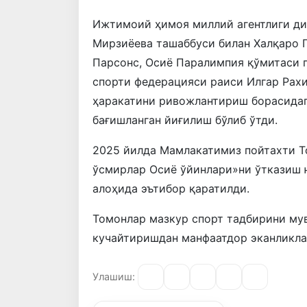
Ижтимоий ҳимоя миллий агентлиги ди
Мирзиёева ташаббуси билан Халқаро 
Парсонс, Осиё Паралимпия қўмитаси 
спорти федерацияси раиси Илгар Рах
ҳаракатини ривожлантириш борасида
бағишланган йиғилиш бўлиб ўтди.
2025 йилда Мамлакатимиз пойтахти Т
ўсмирлар Осиё ўйинлари»ни ўтказиш 
алоҳида эътибор қаратилди.
Томонлар мазкур спорт тадбирини му
кучайтиришдан манфаатдор эканликла
Улашиш: