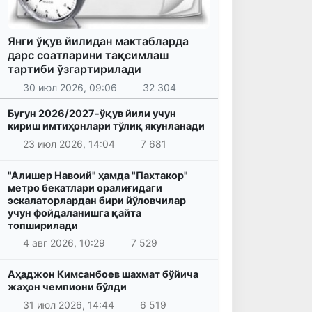
Янги ўқув йилидан мактабларда
дарс соатларини тақсимлаш
тартиби ўзгартирилади
30 июл 2026, 09:06
32 304
Бугун 2026/2027-ўқув йили учун
кириш имтиҳонлари тўлиқ якунланади
23 июл 2026, 14:04
7 681
"Алишер Навоий" ҳамда "Пахтакор"
метро бекатлари оралиғидаги
эскалаторлардан бири йўловчилар
учун фойдаланишга қайта
топширилади
4 авг 2026, 10:29
7 529
Аҳаджон Кимсанбоев шахмат бўйича
жаҳон чемпиони бўлди
31 июл 2026, 14:44
6 519