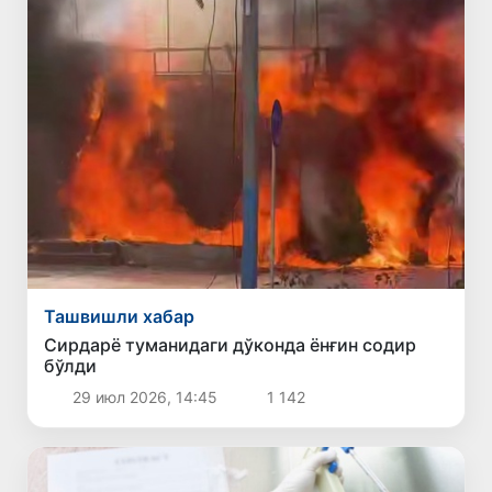
Ташвишли хабар
Сирдарё туманидаги дўконда ёнғин содир
бўлди
29 июл 2026, 14:45
1 142