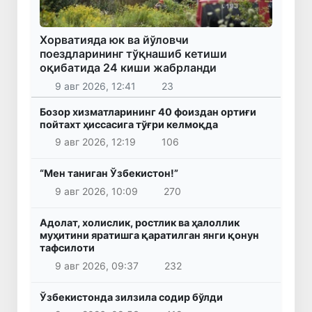
Хорватияда юк ва йўловчи
поездларининг тўқнашиб кетиши
оқибатида 24 киши жабрланди
9 авг 2026, 12:41
23
Бозор хизматларининг 40 фоиздан ортиғи
пойтахт ҳиссасига тўғри келмоқда
9 авг 2026, 12:19
106
“Мен таниган Ўзбекистон!”
9 авг 2026, 10:09
270
Адолат, холислик, ростлик ва ҳалоллик
муҳитини яратишга қаратилган янги қонун
тафсилоти
9 авг 2026, 09:37
232
Ўзбекистонда зилзила содир бўлди