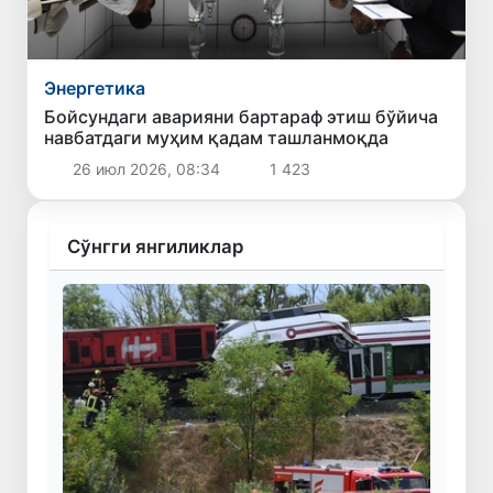
Энергетика
Бойсундаги аварияни бартараф этиш бўйича
навбатдаги муҳим қадам ташланмоқда
26 июл 2026, 08:34
1 423
Сўнгги янгиликлар