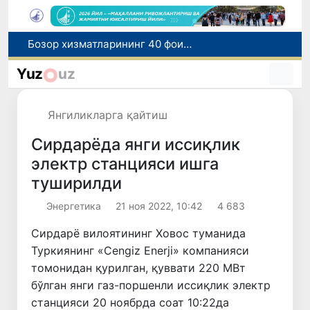
“Мен таниган Ўзбекистон!”
Адолат, холислик, ростлик ва ҳалоллик муҳитини яратишга қаратилган янги қонун тафсилоти
Yuz
uz
Ўзбекистонда зилзила содир бўлди
Хорватияда юк ва йўловчи поездларининг тўқнашиб кетиши оқибатида 24 киши жабрланди
Янгиликларга қайтиш
Бозор хизматларининг 40 фоиздан ортиғи пойтахт ҳиссасига тўғри келмоқда
Сирдарёда янги иссиқлик
электр станцияси ишга
туширилди
Энергетика
21 ноя 2022, 10:42
4 683
Сирдарё вилоятининг Ховос туманида
Туркиянинг «Cengiz Enerji» компанияси
томонидан қурилган, қуввати 220 МВт
бўлган янги газ-поршенли иссиқлик электр
станцияси 20 ноябрда соат 10:22да