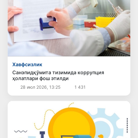
Хавфсизлик
Санэпидқўмита тизимида коррупция
ҳолатлари фош этилди
28 июл 2026, 13:25
1 431