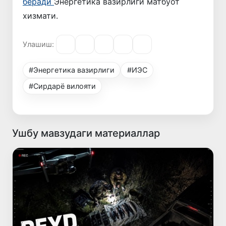
беради
Энергетика вазирлиги матбуот
хизмати.
Улашиш:
#Энергетика вазирлиги
#ИЭС
#Сирдарё вилояти
Ушбу мавзудаги материаллар