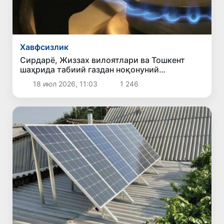
Хавфсизлик
Сирдарё, Жиззах вилоятлари ва Тошкент
шаҳрида табиий газдан ноқонуний
фойдаланиш ҳолатлари фош этилди
18 июл 2026, 11:03
1 246