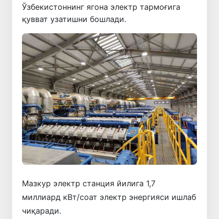
Ўзбекистоннинг ягона электр тармоғига
қувват узатишни бошлади.
Мазкур электр станция йилига 1,7
миллиард кВт/соат электр энергияси ишлаб
чиқаради.