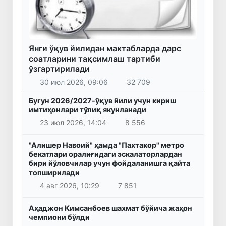
Янги ўқув йилидан мактабларда дарс
соатларини тақсимлаш тартиби
ўзгартирилади
30 июл 2026, 09:06
32 709
Бугун 2026/2027-ўқув йили учун кириш
имтиҳонлари тўлиқ якунланади
23 июл 2026, 14:04
8 556
"Алишер Навоий" ҳамда "Пахтакор" метро
бекатлари оралиғидаги эскалаторлардан
бири йўловчилар учун фойдаланишга қайта
топширилади
4 авг 2026, 10:29
7 851
Аҳаджон Кимсанбоев шахмат бўйича жаҳон
чемпиони бўлди