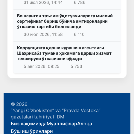
31 июл 2026, 14:44
6 786
Бошланғич таълим ўқитувчиларига миллий
сертификат бериш бўйича имтиҳонларни
ўтказиш тартиби белгиланди
30 июл 2026, 11:58
6 110
Коррупцияга қарши курашиш агентлиги
Шаҳрисабз тумани ҳокимига қарши хизмат
текшируви ўтказишни сўради
5 авг 2026, 09:25
5 753
© 2026
“Yangi Oʻzbekiston” va “Pravda Vostoka”
gazetalari tahririyati DM
Биз ҳақимизда
Муаллифлар
Алоқа
Бўш иш ўринлари