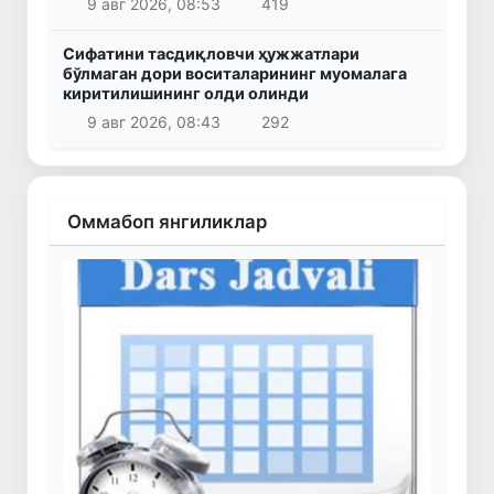
9 авг 2026, 08:53
419
Сифатини тасдиқловчи ҳужжатлари
бўлмаган дори воситаларининг муомалага
киритилишининг олди олинди
9 авг 2026, 08:43
292
Оммабоп янгиликлар