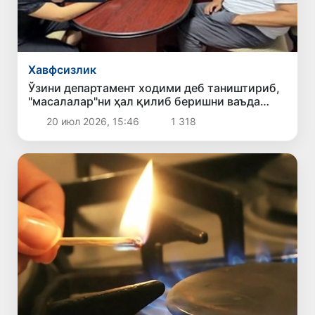
Хавфсизлик
Ўзини департамент ходими деб таништириб,
"масалалар"ни ҳал қилиб беришни ваъда
қилган фирибгар фош этилди
20 июл 2026, 15:46
1 318