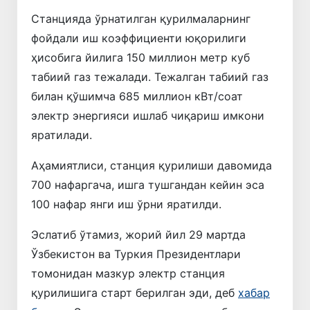
Станцияда ўрнатилган қурилмаларнинг
фойдали иш коэффициенти юқорилиги
ҳисобига йилига 150 миллион метр куб
табиий газ тежалади. Тежалган табиий газ
билан қўшимча 685 миллион кВт/соат
электр энергияси ишлаб чиқариш имкони
яратилади.
Аҳамиятлиси, станция қурилиши давомида
700 нафаргача, ишга тушгандан кейин эса
100 нафар янги иш ўрни яратилди.
Эслатиб ўтамиз, жорий йил 29 мартда
Ўзбекистон ва Туркия Президентлари
томонидан мазкур электр станция
қурилишига старт берилган эди, деб
хабар