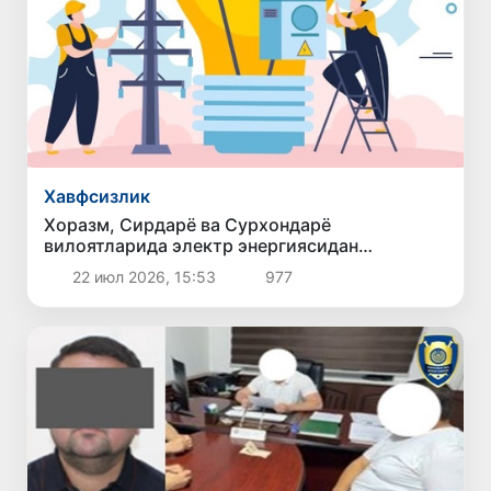
Хавфсизлик
Хоразм, Сирдарё ва Сурхондарё
вилоятларида электр энергиясидан
ноқонуний фойдаланиш ҳолатлари фош
22 июл 2026, 15:53
977
этилди