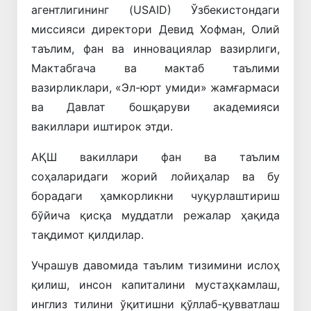
агентлигининг (USAID) Ўзбекистондаги
миссияси директори Девид Хофман, Олий
таълим, фан ва инновациялар вазирлиги,
Мактабгача ва мактаб таълими
вазирликлари, «Эл-юрт умиди» жамғармаси
ва Давлат бошқаруви академияси
вакиллари иштирок этди.
АҚШ вакиллари фан ва таълим
соҳаларидаги жорий лойиҳалар ва бу
борадаги ҳамкорликни чуқурлаштириш
бўйича қисқа муддатли режалар ҳақида
тақдимот қилдилар.
Учрашув давомида таълим тизимини ислоҳ
қилиш, инсон капиталини мустаҳкамлаш,
инглиз тилини ўқитишни қўллаб-қувватлаш