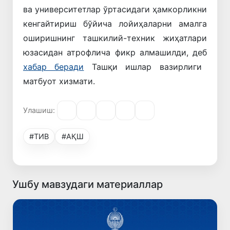
ва университетлар ўртасидаги ҳамкорликни
кенгайтириш бўйича лойиҳаларни амалга
оширишнинг ташкилий-техник жиҳатлари
юзасидан атрофлича фикр алмашилди, деб
хабар беради
Ташқи ишлар вазирлиги
матбуот хизмати.
Улашиш:
#ТИВ
#АҚШ
Ушбу мавзудаги материаллар