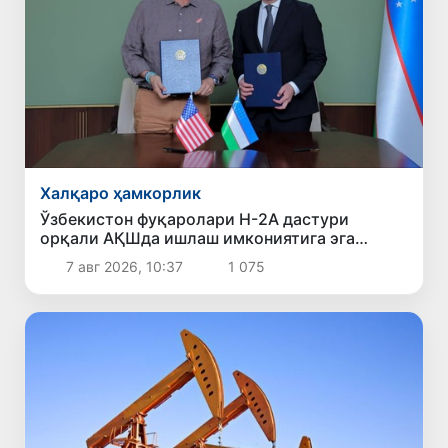
Халқаро ҳамкорлик
Ўзбекистон фуқаролари H-2A дастури
орқали АҚШда ишлаш имкониятига эга
бўлади
7 авг 2026, 10:37
1 075