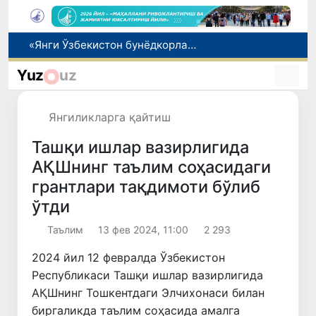
Олтой компанияси Ўзбекистонда фитотерапевтик маҳсулотлар ишлаб чиқаришни режалаштирмоқда
Вакант ўринларга ўқишга кириш имконияти яратилади
Yuz
uz
Ота 5 йиллик алиментни олдиндан тўлаб, хорижга чиқиш чекловини бекор қилди
Павел Дуров Тошкентда бошланган Халқаро информатика олимпиадаси ҳақида пост қолдирди
Янгиликларга қайтиш
«Янги Ўзбекистон бунёдкорлари» танлови ғолиблари тақдирланди
Ташқи ишлар вазирлигида
АҚШнинг таълим соҳасидаги
грантлари тақдимоти бўлиб
ўтди
Таълим
13 фев 2024, 11:00
2 293
2024 йил 12 февралда Ўзбекистон
Республикаси Ташқи ишлар вазирлигида
АҚШнинг Тошкентдаги Элчихонаси билан
биргаликда таълим соҳасида амалга