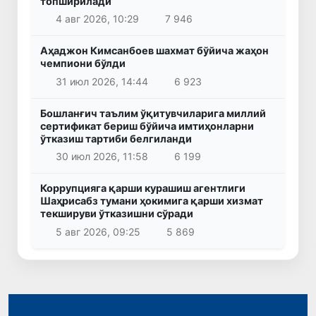
топширилади
4 авг 2026, 10:29
7 946
Аҳаджон Кимсанбоев шахмат бўйича жаҳон
чемпиони бўлди
31 июл 2026, 14:44
6 923
Бошланғич таълим ўқитувчиларига миллий
сертификат бериш бўйича имтиҳонларни
ўтказиш тартиби белгиланди
30 июл 2026, 11:58
6 199
Коррупцияга қарши курашиш агентлиги
Шаҳрисабз тумани ҳокимига қарши хизмат
текшируви ўтказишни сўради
5 авг 2026, 09:25
5 869