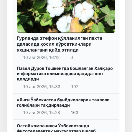
Гурланда этефон қўлланилган пахта
даласида ҳосил кўрсаткичлари
яхшилангани қайд этилди
10 авг 2026, 16:12
0
Павел Дуров Тошкентда бошланган Халқаро
информатика олимпиадаси ҳақида пост
қолдирди
10 авг 2026, 15:33
192
«Янги Ўзбекистон бунёдкорлари» танлови
ғолиблари тақдирланди
10 авг 2026, 15:28
163
Олтой компанияси Ўзбекистонда
фитотерапевтик маҳсулотлар ишлаб