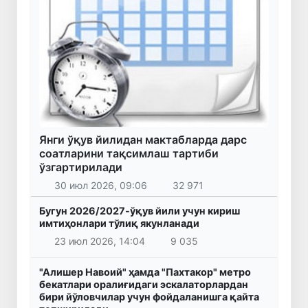
Янги ўқув йилидан мактабларда дарс
соатларини тақсимлаш тартиби
ўзгартирилади
30 июл 2026, 09:06
32 971
Бугун 2026/2027-ўқув йили учун кириш
имтиҳонлари тўлиқ якунланади
23 июл 2026, 14:04
9 035
"Алишер Навоий" ҳамда "Пахтакор" метро
бекатлари оралиғидаги эскалаторлардан
бири йўловчилар учун фойдаланишга қайта