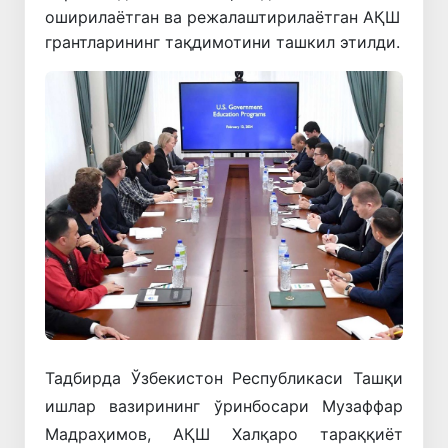
оширилаётган ва режалаштирилаётган АҚШ
грантларининг тақдимотини ташкил этилди.
Тадбирда Ўзбекистон Республикаси Ташқи
ишлар вазирининг ўринбосари Музаффар
Мадраҳимов, АҚШ Халқаро тараққиёт