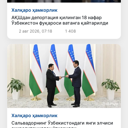
Халқаро ҳамкорлик
АҚШдан депортация қилинган 18 нафар
Ўзбекистон фуқароси ватанга қайтарилди
2 авг 2026, 07:18
1 408
Халқаро ҳамкорлик
Сальвадорнинг Ўзбекистондаги янги элчиси