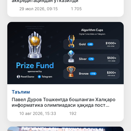
аккредитациядан ўтказилди
29 июл 2026, 09:15
1 705
Таълим
Павел Дуров Тошкентда бошланган Халқаро
информатика олимпиадаси ҳақида пост
қолдирди
10 авг 2026, 15:33
192