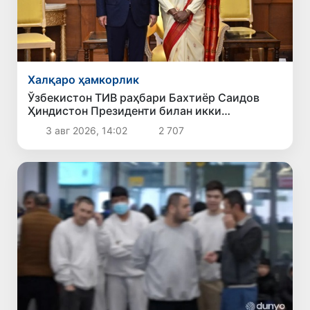
Халқаро ҳамкорлик
Ўзбекистон ТИВ раҳбари Бахтиёр Саидов
Ҳиндистон Президенти билан икки
томонлама алоқаларни мустаҳкамлаш
3 авг 2026, 14:02
2 707
масалаларини муҳокама қилди