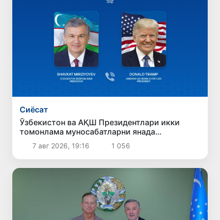
Сиёсат
Ўзбекистон ва АҚШ Президентлари икки
томонлама муносабатларни янада
мустаҳкамлаш истиқболларини муҳокама
7 авг 2026, 19:16
1 056
қилдилар