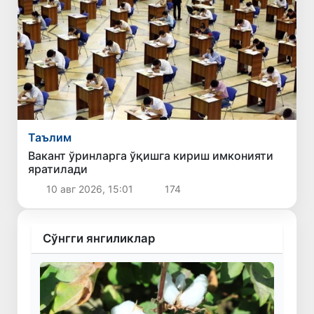
Таълим
Вакант ўринларга ўқишга кириш имконияти
яратилади
10 авг 2026, 15:01
174
Сўнгги янгиликлар