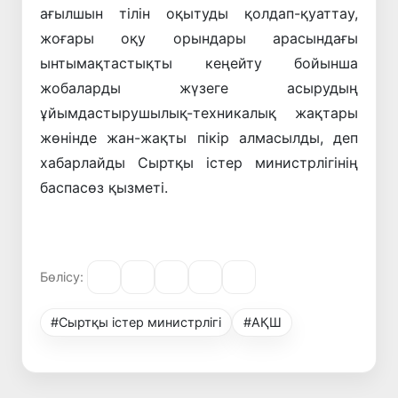
ағылшын тілін оқытуды қолдап-қуаттау,
жоғары оқу орындары арасындағы
ынтымақтастықты кеңейту бойынша
жобаларды жүзеге асырудың
ұйымдастырушылық-техникалық жақтары
жөнінде жан-жақты пікір алмасылды, деп
хабарлайды Сыртқы істер министрлігінің
баспасөз қызметі.
Бөлісу:
#Сыртқы істер министрлігі
#АҚШ