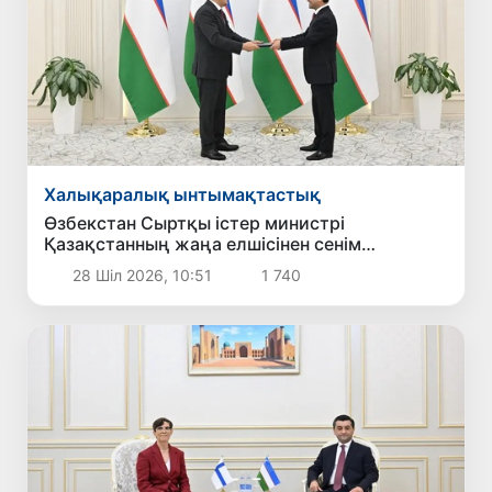
Халықаралық ынтымақтастық
Өзбекстан Сыртқы істер министрі
Қазақстанның жаңа елшісінен сенім
грамоталарының көшірмелерін қабылдады
28 Шіл 2026, 10:51
1 740