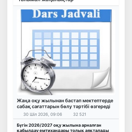
Жаңа оқу жылынан бастап мектептерде
сабақ сағаттарын бөлу тәртібі өзгереді
30 Шіл 2026, 09:06
32 521
Бүгін 2026/2027 оқу жылына арналған
қабылдау емтихандары толық аяқталады