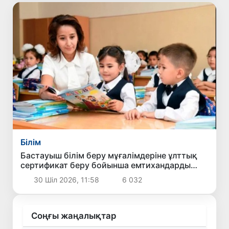
Білім
Бастауыш білім беру мұғалімдеріне ұлттық
сертификат беру бойынша емтихандарды
өткізу тәртібі белгіленді
30 Шіл 2026, 11:58
6 032
Соңғы жаңалықтар