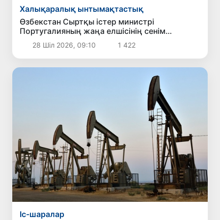
Халықаралық ынтымақтастық
Өзбекстан Сыртқы істер министрі
Португалияның жаңа елшісінің сенім
грамоталарын қабылдады
28 Шіл 2026, 09:10
1 422
Іс-шаралар