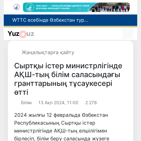
Мүмкіндігі шектеулі талапкерлерге қабылдау емтихандарында қосымша уақыт беріледі
Беларусьтен Өзбекстанға екінші тікелей жүк пойызы жөнелтілді
Yuz
uz
Адам саудасынан зардап шеккен азаматтар әлеуметтік қызметтермен қамтылады
Жарты жылда Өзбекстанда қанша егіз сәби дүниеге келді?
Жаңалықтарға қайту
WTTC есебінде Өзбекстан туризмнің өсу қарқыны бойынша Орталық Азияда бірінші орынға шықты
Сыртқы істер министрлігінде
АҚШ-тың білім саласындағы
гранттарының тұсаукесері
өтті
Білім
13 Ақп 2024, 11:00
2 278
2024 жылғы 12 февральда Өзбекстан
Республикасының Сыртқы істер
министрлігінде АҚШ-тың елшілігімен
бірлесіп, білім беру саласында жүзеге