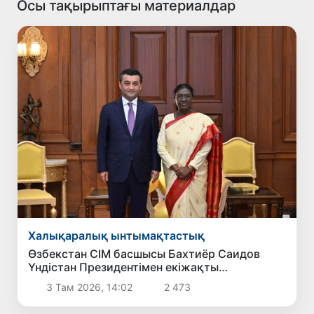
Осы тақырыптағы материалдар
Халықаралық ынтымақтастық
Өзбекстан СІМ басшысы Бахтиёр Саидов
Үндістан Президентімен екіжақты
байланыстарды нығайту мәселелерін
3 Там 2026, 14:02
2 473
талқылады