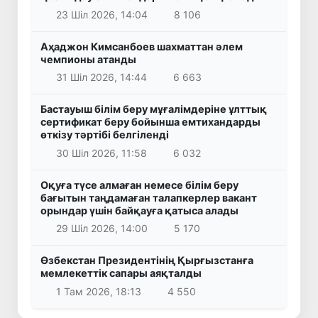
23 Шіл 2026, 14:04
8 106
Аҳаджон Кимсанбоев шахматтан әлем
чемпионы атанды
31 Шіл 2026, 14:44
6 663
Бастауыш білім беру мұғалімдеріне ұлттық
сертификат беру бойынша емтихандарды
өткізу тәртібі белгіленді
30 Шіл 2026, 11:58
6 032
Оқуға түсе алмаған немесе білім беру
бағытын таңдамаған талапкерлер вакант
орындар үшін байқауға қатыса алады
29 Шіл 2026, 14:00
5 170
Өзбекстан Президентінің Қырғызстанға
мемлекеттік сапары аяқталды
1 Там 2026, 18:13
4 550