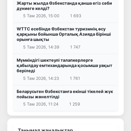
Жарты жылда Өзбекстанда қанша егіз сәби
дүниеге келді?
5 Там 2026, 15:00
1 693
WTTC есебінде Өзбекстан туризмнің өсу
қарқыны бойынша Орталық Азияда бірінші
орынға шықты
5 Там 2026, 14:39
1 747
Мүмкіндігі шектеулі талапкерлерге
қабылдау емтихандарында қосымша уақыт
беріледі
5 Там 2026, 14:23
1 761
Беларусьтен Өзбекстанға екінші тікелей жүк
пойызы жөнелтілді
5 Там 2026, 11:24
1 259
Танымал жаңалықтар