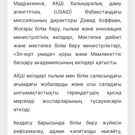
Мадрахимов, АҚШ Халықаралық даму
агенттігінің (USAID) Өзбекстандағы
миссиясының директоры Дэвид Хоффман,
Жоғары білім беру, ғылым және инновация
министрлігінің өкілдері, Мектепке дейінгі
және мектепке білім беру министрліктері,
«Эл-юрт умиди» қоры және Мемлекеттік
басқару академиясының өкілдері қатысты.
АҚШ өкілдері ғылым мен білім саласындағы
ағымдағы жобаларды және осы саладағы
ынтымақтастықты тереңдетудің қысқа
мерзімді жоспарларының тұсаукесерін
өткізді.
Кездесу барысында білім беру жүйесін
реформалау, адами капиталды нығайту,