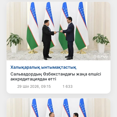
Халықаралық ынтымақтастық
Сальвадордың Өзбекстандағы жаңа елшісі
аккредитациядан өтті
29 Шіл 2026, 09:15
1 633