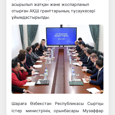
асырылып жатқан және жоспарланып
отырған АҚШ гранттарының тұсаукесері
ұйымдастырылды.
Шараға Өзбекстан Республикасы Сыртқы
істер министрінің орынбасары Музаффар