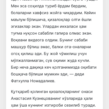
Мен эса соҳилда туриб ёрдам бердим,
болаларни хавфсиз жойга чиқардим. Кейин
маълум бўлишича, қизалоқлар олти ёшли
эгизаклар экан. Улардан иккаласи ҳам
туғма нуқсон сабабли гапира олмас экан.
Воқеани видеога олдим. Бунинг сабаби
машҳур бўлиш эмас, балки ота-оналарни
огоҳ қилиш эди. Бу жой чўмилиш учун
мўлжалланмаган, сув оқими жуда кучли.
Бир неча дақиқа кеч қолганимизда оқибати
бошқача бўлиши мумкин эди, — деди
Фатхулла Номадалиев.
Қутқариб қолинган қизалоқларнинг онаси
Анастасия Кузнецованинг кўзларида ҳали
ҳам ўша куннинг изтироби сезилиб туради.