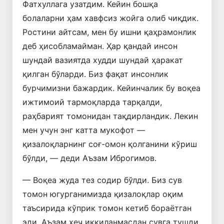
Фатхуллага узатдим. Кейин бошқа
болаларни ҳам хавфсиз жойга олиб чиқдик.
Ростини айтсам, мен бу ишни қаҳрамонлик
деб ҳисобламайман. Ҳар қандай инсон
шундай вазиятда худди шундай ҳаракат
қилган бўларди. Биз фақат инсонлик
бурчимизни бажардик. Кейинчалик бу воқеа
ижтимоий тармоқларда тарқалди,
раҳбарият томонидан тақдирландик. Лекин
мен учун энг катта мукофот —
қизалоқларнинг соғ-омон қолганини кўриш
бўлди, — деди Аъзам Иброгимов.
— Воқеа жуда тез содир бўлди. Биз сув
томон югурганимизда қизалоқлар оқим
таъсирида кўприк томон кетиб бораётган
эди. Аъзам ҳеч иккиланмасдан сувга тушди.