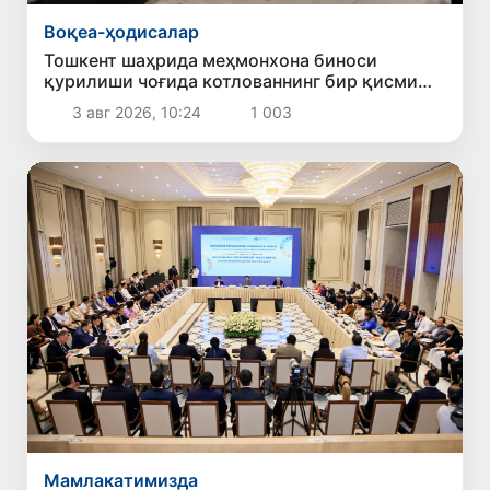
Воқеа-ҳодисалар
Тошкент шаҳрида меҳмонхона биноси
қурилиши чоғида котлованнинг бир қисми
ўпирилиб тушди
3 авг 2026, 10:24
1 003
Мамлакатимизда