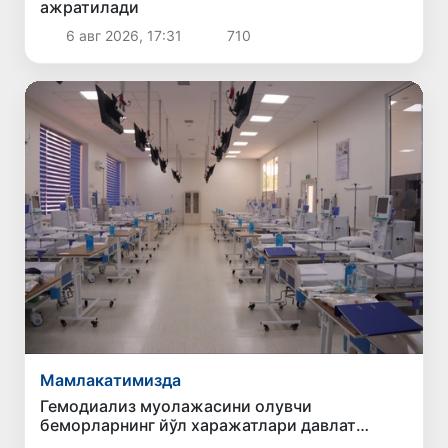
ажратилади
6 авг 2026, 17:31
710
Мамлакатимизда
Гемодиализ муолажасини олувчи
беморларнинг йўл харажатлари давлат
бюджети ҳисобидан қоплаб берилиши