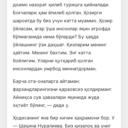
доимо назорат қилиб туришга қийналади.
Боғчалари ҳам ёпилиб қолган. Ҳозирги
шароитда бу биз учун катта муаммо. Ҳозир
ўйласам, агар ўша инсонлар яқин атрофда
бўлмаганида нима бўларди? Бу ҳақда
ўйлашнинг ўзи даҳшат. Қизларим менинг
ҳаётим. Менинг бахтим. Энг катта
бойлигим. Уларни қутқариб қолган
инсонлардан умрбод миннатдорман.
Барча ота-оналарга айтаман:
фарзандларингизни қараовсиз қолдирманг.
Айниқса сув ҳавзалари яқинида жуда
эҳтиёт бўлинг, — деди у.
Ҳодисанинг яна бир кичик қаҳрамони бор. У
— Шаҳина Нуралиева. Биз қизалоқ ва униг