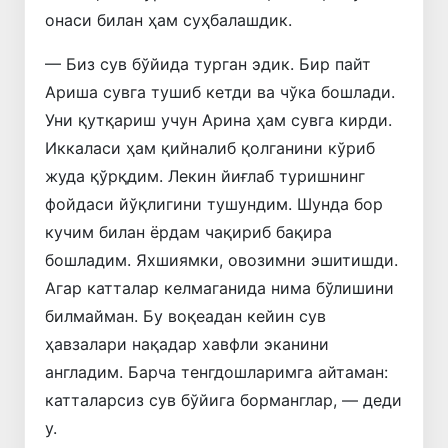
онаси билан ҳам суҳбалашдик.
— Биз сув бўйида турган эдик. Бир пайт
Ариша сувга тушиб кетди ва чўка бошлади.
Уни қутқариш учун Арина ҳам сувга кирди.
Иккаласи ҳам қийналиб қолганини кўриб
жуда қўрқдим. Лекин йиғлаб туришнинг
фойдаси йўқлигини тушундим. Шунда бор
кучим билан ёрдам чақириб бақира
бошладим. Яхшиямки, овозимни эшитишди.
Агар катталар келмаганида нима бўлишини
билмайман. Бу воқеадан кейин сув
ҳавзалари нақадар хавфли эканини
англадим. Барча тенгдошларимга айтаман:
катталарсиз сув бўйига борманглар, — деди
у.