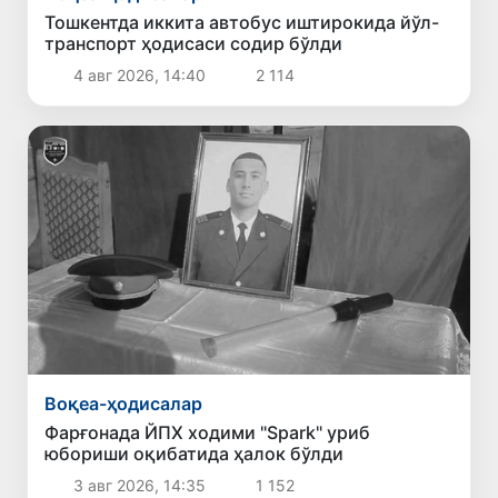
Тошкентда иккита автобус иштирокида йўл-
транспорт ҳодисаси содир бўлди
4 авг 2026, 14:40
2 114
Воқеа-ҳодисалар
Фарғонада ЙПХ ходими "Spark" уриб
юбориши оқибатида ҳалок бўлди
3 авг 2026, 14:35
1 152