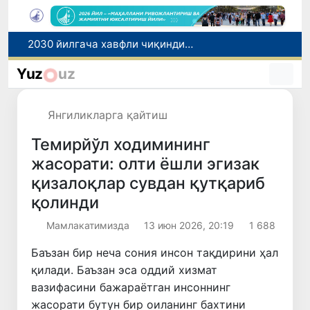
2030 йилгача хавфли чиқиндиларни қайта ишлаш даражаси 20 фоизга етказилади
Ўзбекистон илк бор Халқаро информатика олимпиадаси — IOI 2026га мезбонлик қилади
Yuz
uz
Тошкентда ППХ инспектори 13 ёшли болани қутқариб қолди
Ўзбекистонда Барқарор ривожланиш мақсадлари ойлигига старт берилди
Янгиликларга қайтиш
Россияда қийин вазиятда қолган юзлаб ўзбекистонликлар ортга қайтарилди
Темирйўл ходимининг
жасорати: олти ёшли эгизак
қизалоқлар сувдан қутқариб
қолинди
Мамлакатимизда
13 июн 2026, 20:19
1 688
Баъзан бир неча сония инсон тақдирини ҳал
қилади. Баъзан эса оддий хизмат
вазифасини бажараётган инсоннинг
жасорати бутун бир оиланинг бахтини