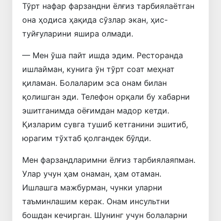
Тўрт нафар фарзандни ёлғиз тарбиялаётган
она ҳодиса ҳақида сўзлар экан, ҳис-
туйғуларини яшира олмади.
— Мен ўша пайт ишда эдим. Ресторанда
ишлайман, кунига ўн тўрт соат меҳнат
қиламан. Болаларим эса онам билан
қолишган эди. Телефон орқали бу хабарни
эшитганимда оёғимдан мадор кетди.
Қизларим сувга тушиб кетганини эшитиб,
юрагим тўхтаб қолгандек бўлди.
Мен фарзандларимни ёлғиз тарбиялаяпман.
Улар учун ҳам онаман, ҳам отаман.
Ишлашга мажбурман, чунки уларни
таъминлашим керак. Онам инсультни
бошдан кечирган. Шунинг учун болаларни