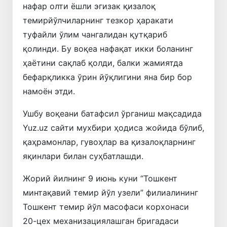
нафар олти ёшли эгизак қизалоқ
темирйўлчиларнинг тезкор ҳаракати
туфайли ўлим чангалидан қутқариб
қолинди. Бу воқеа нафақат икки боланинг
ҳаётини сақлаб қолди, балки жамиятда
бефарқликка ўрин йўқлигини яна бир бор
намоён этди.
Ушбу воқеани батафсил ўрганиш мақсадида
Yuz.uz сайти мухбири ҳодиса жойида бўлиб,
қаҳрамонлар, гувоҳлар ва қизалоқларнинг
яқинлари билан суҳбатлашди.
Жорий йилнинг 9 июнь куни “Тошкент
минтақавий темир йўл узели” филиалининг
Тошкент темир йўл масофаси корхонаси
20-цех механизациялашган бригадаси