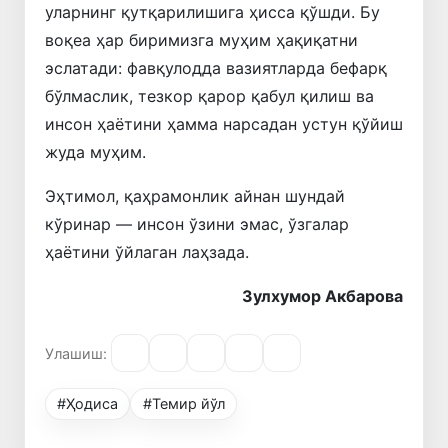
уларнинг қутқарилишига ҳисса қўшди. Бу
воқеа ҳар биримизга муҳим ҳақиқатни
эслатади: фавқулодда вазиятларда бефарқ
бўлмаслик, тезкор қарор қабул қилиш ва
инсон ҳаётини ҳамма нарсадан устун қўйиш
жуда муҳим.
Эҳтимол, қаҳрамонлик айнан шундай
кўринар — инсон ўзини эмас, ўзгалар
ҳаётини ўйлаган лаҳзада.
Зулхумор Акбарова
Улашиш:
#Ҳодиса
#Темир йўл