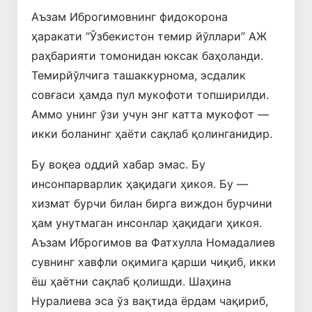
Аъзам Иброгимовнинг фидокорона
ҳаракати “Ўзбекистон темир йўллари” АЖ
раҳбарияти томонидан юксак баҳоланди.
Темирйўлчига ташаккурнома, эсдалик
совғаси ҳамда пул мукофоти топширилди.
Аммо унинг ўзи учун энг катта мукофот —
икки боланинг ҳаёти сақлаб қолинганидир.
Бу воқеа оддий хабар эмас. Бу
инсонпарварлик ҳақидаги ҳикоя. Бу —
хизмат бурчи билан бирга виждон бурчини
ҳам унутмаган инсонлар ҳақидаги ҳикоя.
Аъзам Иброгимов ва Фатхулла Номадалиев
сувнинг хавфли оқимига қарши чиқиб, икки
ёш ҳаётни сақлаб қолишди. Шаҳина
Нуралиева эса ўз вақтида ёрдам чақириб,