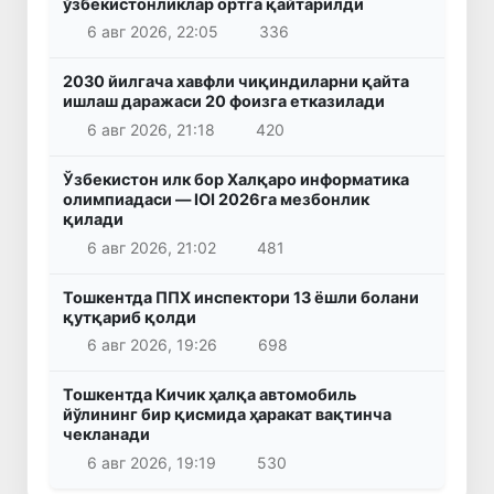
ўзбекистонликлар ортга қайтарилди
6 авг 2026, 22:05
336
2030 йилгача хавфли чиқиндиларни қайта
ишлаш даражаси 20 фоизга етказилади
6 авг 2026, 21:18
420
Ўзбекистон илк бор Халқаро информатика
олимпиадаси — IOI 2026га мезбонлик
қилади
6 авг 2026, 21:02
481
Тошкентда ППХ инспектори 13 ёшли болани
қутқариб қолди
6 авг 2026, 19:26
698
Тошкентда Кичик ҳалқа автомобиль
йўлининг бир қисмида ҳаракат вақтинча
чекланади
6 авг 2026, 19:19
530