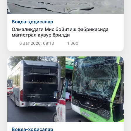
Воқеа-ҳодисалар
Олмалиқдаги Мис бойитиш фабрикасида
магистрал қувур ёрилди
6 авг 2026, 09:18
1 000
Воқеа-ҳодисалар