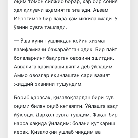
оқим томон силжиб борар, ҳар бир сония
ҳал қилувчи аҳамиятга эга эди. Аъзам
Иброгимов бир лаҳза ҳам иккиланмади. У
ўзини сувга ташлади.
— Ўша куни тушликдан кейин хизмат
вазифамизни бажараётган эдик. Бир пайт
болаларнинг бақирган овозини эшитдик.
Аввалига ҳазиллашишяпти деб ўйладим.
Аммо овозлар яқинлашган сари вазият
жиддий эканини тушундим.
Бориб қарасак, қизалоқлардан бири сув
оқими билан оқиб кетаяпти. Ўйлашга вақт
йўқ эди. Дарҳол сувга тушдим. Фақат бир
нарса ҳақида ўйладим: болани қутқариш
керак. Қизалоқни ушлаб чиқдим ва