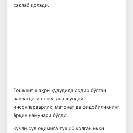
сақлаб қолади.
Олдинги
Кейинги
Тошкент шаҳри ҳудудида содир бўлган
навбатдаги воқеа ана шундай
инсонпарварлик, матонат ва фидойиликнинг
ёрқин намунаси бўлди.
Кучли сув оқимига тушиб қолган икки