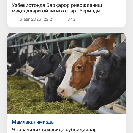
Ўзбекистонда Барқарор ривожланиш
мақсадлари ойлигига старт берилди
6 авг 2026, 22:21
343
Мамлакатимизда
Чорвачилик соҳасида субсидиялар