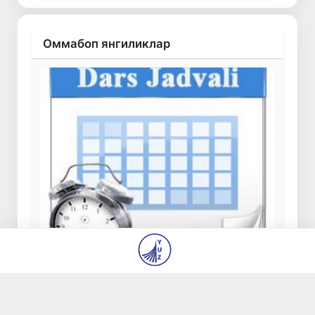
Оммабоп янгиликлар
Янги ўқув йилидан мактабларда дарс
соатларини тақсимлаш тартиби
ўзгартирилади