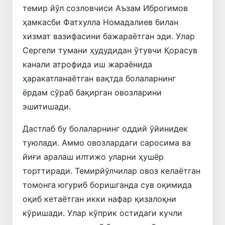
темир йўл созловчиси Аъзам Иброгимов
ҳамкасби Фатхулла Номадалиев билан
хизмат вазифасини бажараётган эди. Улар
Сергели тумани ҳудудидан ўтувчи Қорасув
канали атрофида иш жараёнида
ҳаракатланаётган вақтда болаларнинг
ёрдам сўраб бақирган овозларини
эшитишади.
Дастлаб бу болаларнинг оддий ўйинидек
туюлади. Аммо овозлардаги саросима ва
йиғи аралаш илтижо уларни ҳушёр
торттиради. Темирйўлчилар овоз келаётган
томонга югуриб боришганда сув оқимида
оқиб кетаётган икки нафар қизалоқни
кўришади. Улар кўприк остидаги кучли