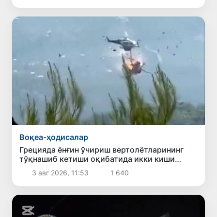
Воқеа-ҳодисалар
Грецияда ёнғин ўчириш вертолётларининг
тўқнашиб кетиши оқибатида икки киши
ҳаётдан кўз юмди
3 авг 2026, 11:53
1 640