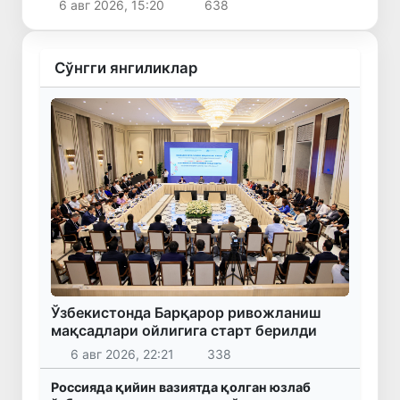
6 авг 2026, 15:20
638
мумкин
Сўнгги янгиликлар
Ўзбекистонда Барқарор ривожланиш
мақсадлари ойлигига старт берилди
6 авг 2026, 22:21
338
Россияда қийин вазиятда қолган юзлаб