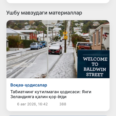
Ушбу мавзудаги материаллар
Воқеа-ҳодисалар
Табиатнинг кутилмаган ҳодисаси: Янги
Зеландияга қалин қор ёғди
6 авг 2026, 16:42
388