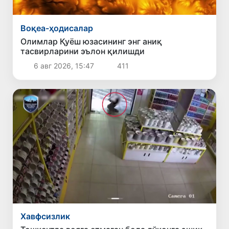
Воқеа-ҳодисалар
Олимлар Қуёш юзасининг энг аниқ
тасвирларини эълон қилишди
6 авг 2026, 15:47
411
Хавфсизлик