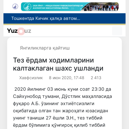
Чорвачилик соҳасида субсидиялар ажратилади
Табиатнинг кутилмаган ҳодисаси: Янги Зеландияга қалин қор ёғди
Yuz
uz
Олимлар Қуёш юзасининг энг аниқ тасвирларини эълон қилишди
Тошкентда ППХ инспектори 13 ёшли болани қутқариб қолди
Янгиликларга қайтиш
Тошкентда Кичик ҳалқа автомобиль йўлининг бир қисмида ҳаракат вақтинча чекланади
Тез ёрдам ходимларини
калтаклаган шахс ушланди
Хавфсизлик
8 июн 2020, 17:48
2 413
2020 йилнинг 03 июнь куни соат 23:30 да
Сайхунобод тумани, Дўстлик маҳалласида
фуқаро А.Б. ўзининг эхтиётсизлиги
оқибатида олган тан жароҳати юзасидан
унинг таниши 27 ёшли Э.Н., тез тиббий
ёрдам бўлимига қўнғироқ қилиб тиббий