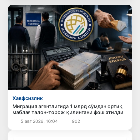
Хавфсизлик
Миграция агентлигида 1 млрд сўмдан ортиқ
маблағ талон-торож қилингани фош этилди
5 авг 2026, 16:04
902