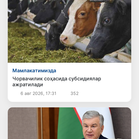
Мамлакатимизда
Чорвачилик соҳасида субсидиялар
ажратилади
6 авг 2026, 17:31
352