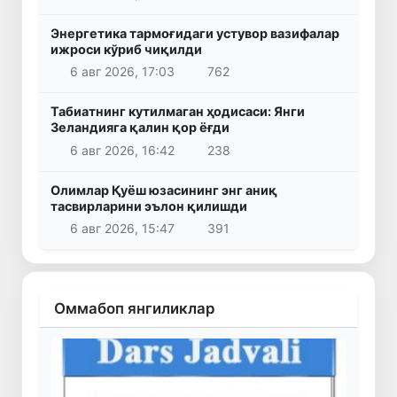
Энергетика тармоғидаги устувор вазифалар
ижроси кўриб чиқилди
6 авг 2026, 17:03
762
Табиатнинг кутилмаган ҳодисаси: Янги
Зеландияга қалин қор ёғди
6 авг 2026, 16:42
238
Олимлар Қуёш юзасининг энг аниқ
тасвирларини эълон қилишди
6 авг 2026, 15:47
391
Оммабоп янгиликлар