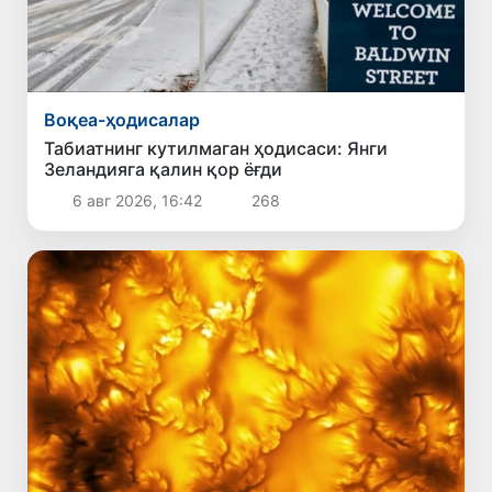
Воқеа-ҳодисалар
Табиатнинг кутилмаган ҳодисаси: Янги
Зеландияга қалин қор ёғди
6 авг 2026, 16:42
268