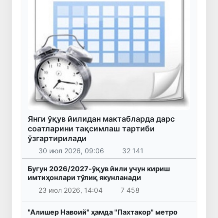
Янги ўқув йилидан мактабларда дарс
соатларини тақсимлаш тартиби
ўзгартирилади
30 июл 2026, 09:06
32 141
Бугун 2026/2027-ўқув йили учун кириш
имтиҳонлари тўлиқ якунланади
23 июл 2026, 14:04
7 458
"Алишер Навоий" ҳамда "Пахтакор" метро