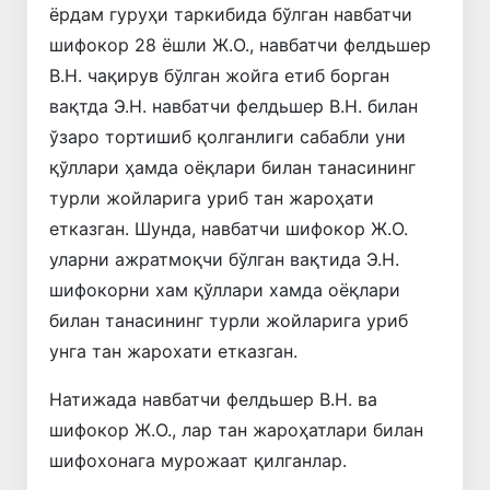
ёрдам гуруҳи таркибида бўлган навбатчи
шифокор 28 ёшли Ж.О., навбатчи фелдьшер
В.Н. чақирув бўлган жойга етиб борган
вақтда Э.Н. навбатчи фелдьшер В.Н. билан
ўзаро тортишиб қолганлиги сабабли уни
қўллари ҳамда оёқлари билан танасининг
турли жойларига уриб тан жароҳати
етказган. Шунда, навбатчи шифокор Ж.О.
уларни ажратмоқчи бўлган вақтида Э.Н.
шифокорни хам қўллари хамда оёқлари
билан танасининг турли жойларига уриб
унга тан жарохати етказган.
Натижада навбатчи фелдьшер В.Н. ва
шифокор Ж.О., лар тан жароҳатлари билан
шифохонага мурожаат қилганлар.