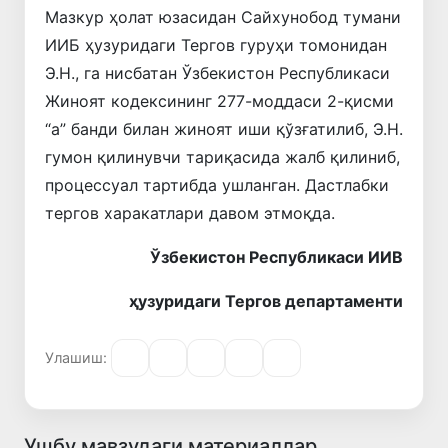
Мазкур ҳолат юзасидан Сайхунобод тумани
ИИБ ҳузуридаги Тергов гуруҳи томонидан
Э.Н., га нисбатан Ўзбекистон Республикаси
Жиноят кодексининг 277-моддаси 2-қисми
“а” банди билан жиноят иши қўзғатилиб, Э.Н.
гумон қилинувчи тариқасида жалб қилиниб,
процессуал тартибда ушланган. Дастлабки
тергов харакатлари давом этмоқда.
Ўзбекистон Республикаси ИИВ
ҳузуридаги Тергов департаменти
Улашиш:
Ушбу мавзудаги материаллар