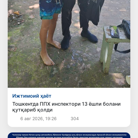
Ижтимоий ҳаёт
Тошкентда ППХ инспектори 13 ёшли болани
қутқариб қолди
6 авг 2026, 19:26
304