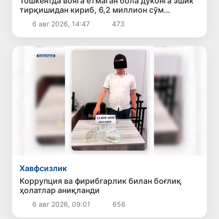
Тошкентда вояга етмаган бола дўконга эшик
тирқишидан кириб, 6,2 миллион сўм
ўғирлади
6 авг 2026, 14:47
473
Хавфсизлик
Коррупция ва фирибгарлик билан боғлиқ
ҳолатлар аниқланди
6 авг 2026, 09:01
656