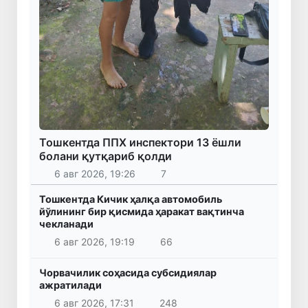
Тошкентда ППХ инспектори 13 ёшли
болани қутқариб қолди
6 авг 2026, 19:26
7
Тошкентда Кичик ҳалқа автомобиль
йўлининг бир қисмида ҳаракат вақтинча
чекланади
6 авг 2026, 19:19
66
Чорвачилик соҳасида субсидиялар
ажратилади
6 авг 2026, 17:31
248