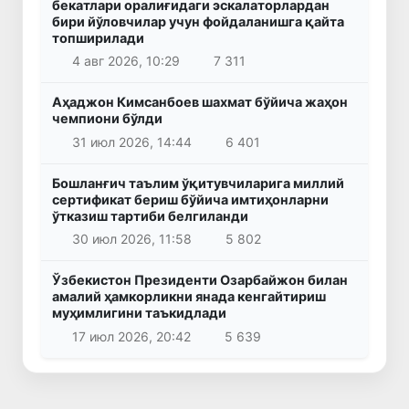
бекатлари оралиғидаги эскалаторлардан
бири йўловчилар учун фойдаланишга қайта
топширилади
4 авг 2026, 10:29
7 311
Аҳаджон Кимсанбоев шахмат бўйича жаҳон
чемпиони бўлди
31 июл 2026, 14:44
6 401
Бошланғич таълим ўқитувчиларига миллий
сертификат бериш бўйича имтиҳонларни
ўтказиш тартиби белгиланди
30 июл 2026, 11:58
5 802
Ўзбекистон Президенти Озарбайжон билан
амалий ҳамкорликни янада кенгайтириш
муҳимлигини таъкидлади
17 июл 2026, 20:42
5 639