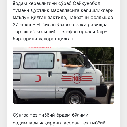
ёрдам кераклигини сўраб Сайхунобод
тумани Дўстлик маҳалласига келишликлари
маълум қилган вақтида, навбатчи фелдьшер
27 ёшли В.Н. билан ўзаро оғзаки равишда
тортишиб қолишиб, телефон орқали бир-
бирларини хақорат қилган.
Сўнгра тез тиббий ёрдам бўлими
ходимлари чақирувга асосан тез тиббий