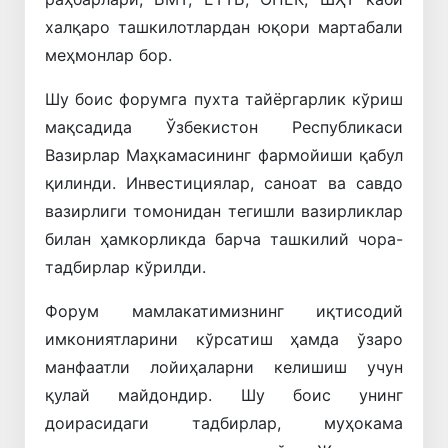
халқаро ташкилотлардан юқори мартабали
меҳмонлар бор.
Шу боис форумга пухта тайёргарлик кўриш
мақсадида Ўзбекистон Республикаси
Вазирлар Маҳкамасининг фармойиши қабул
қилинди. Инвестициялар, саноат ва савдо
вазирлиги томонидан тегишли вазирликлар
билан ҳамкорликда барча ташкилий чора-
тадбирлар кўрилди.
Форум мамлакатимизнинг иқтисодий
имкониятларини кўрсатиш ҳамда ўзаро
манфаатли лойиҳаларни келишиш учун
қулай майдондир. Шу боис унинг
доирасидаги тадбирлар, муҳокама