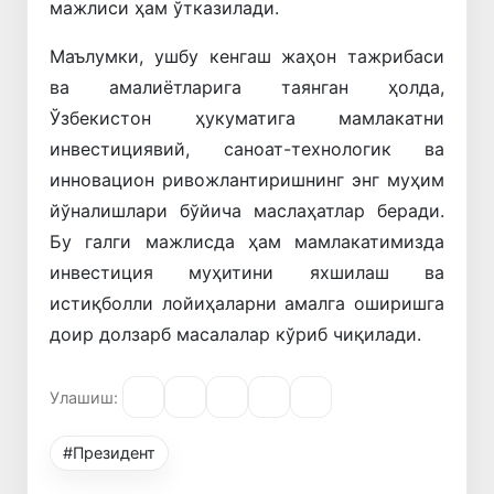
мажлиси ҳам ўтказилади.
Маълумки, ушбу кенгаш жаҳон тажрибаси
ва амалиётларига таянган ҳолда,
Ўзбекистон ҳукуматига мамлакатни
инвестициявий, саноат-технологик ва
инновацион ривожлантиришнинг энг муҳим
йўналишлари бўйича маслаҳатлар беради.
Бу галги мажлисда ҳам мамлакатимизда
инвестиция муҳитини яхшилаш ва
истиқболли лойиҳаларни амалга оширишга
доир долзарб масалалар кўриб чиқилади.
Улашиш:
#Президент