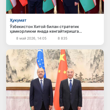
Ҳукумат
Ўзбекистон Хитой билан стратегик
ҳамкорликни янада кенгайтиришга
тайёрлигини билдирди
8 май 2026, 14:05
8 835