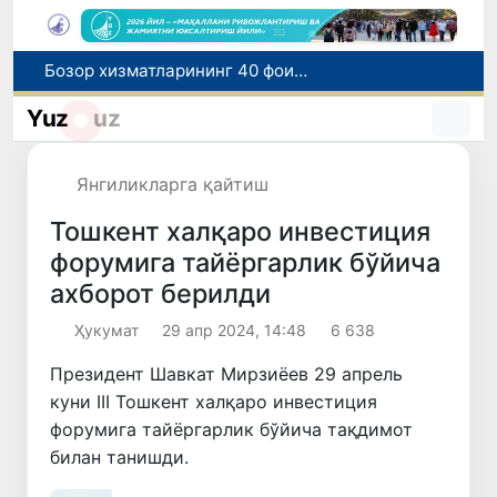
“Мен таниган Ўзбекистон!”
Адолат, холислик, ростлик ва ҳалоллик муҳитини яратишга қаратилган янги қонун тафсилоти
Yuz
uz
Ўзбекистонда зилзила содир бўлди
Хорватияда юк ва йўловчи поездларининг тўқнашиб кетиши оқибатида 24 киши жабрланди
Янгиликларга қайтиш
Бозор хизматларининг 40 фоиздан ортиғи пойтахт ҳиссасига тўғри келмоқда
Тошкент халқаро инвестиция
форумига тайёргарлик бўйича
ахборот берилди
Ҳукумат
29 апр 2024, 14:48
6 638
Президент Шавкат Мирзиёев 29 апрель
куни III Тошкент халқаро инвестиция
форумига тайёргарлик бўйича тақдимот
билан танишди.