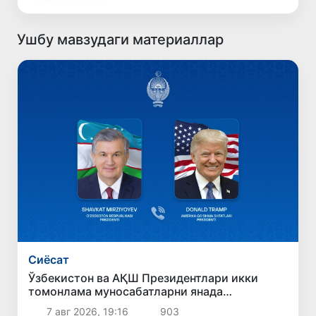
Ушбу мавзудаги материаллар
Сиёсат
Ўзбекистон ва АҚШ Президентлари икки
томонлама муносабатларни янада
мустаҳкамлаш истиқболларини муҳокама
7 авг 2026, 19:16
903