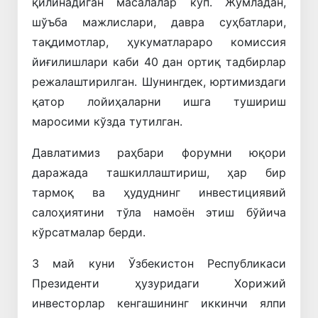
қилинадиган масалалар кўп. Жумладан,
шўъба мажлислари, давра суҳбатлари,
тақдимотлар, ҳукуматлараро комиссия
йиғилишлари каби 40 дан ортиқ тадбирлар
режалаштирилган. Шунингдек, юртимиздаги
қатор лойиҳаларни ишга тушириш
маросими кўзда тутилган.
Давлатимиз раҳбари форумни юқори
даражада ташкиллаштириш, ҳар бир
тармоқ ва ҳудуднинг инвестициявий
салоҳиятини тўла намоён этиш бўйича
кўрсатмалар берди.
3 май куни Ўзбекистон Республикаси
Президенти ҳузуридаги Хорижий
инвесторлар кенгашининг иккинчи ялпи