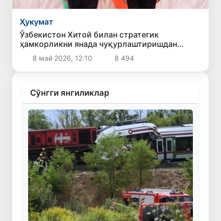
Ҳукумат
Ўзбекистон Хитой билан стратегик
ҳамкорликни янада чуқурлаштиришдан
манфаатдорлигини билдирди
8 май 2026, 12:10
8 494
Сўнгги янгиликлар