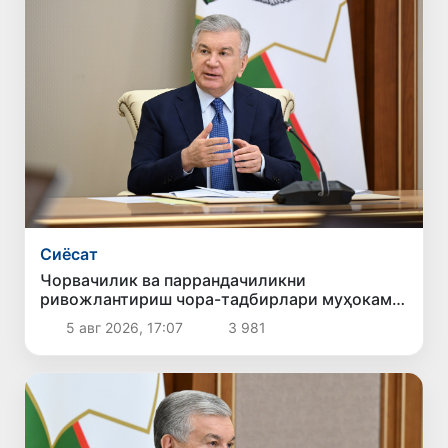
Сиёсат
Чорвачилик ва паррандачиликни
ривожлантириш чора-тадбирлари муҳокама
қилинди
5 авг 2026, 17:07
3 981