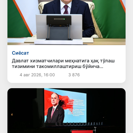
Сиёсат
Давлат хизматчилари меҳнатига ҳақ тўлаш
тизимини такомиллаштириш бўйича
таклифлар кўриб чиқилди
4 авг 2026, 16:00
3 876