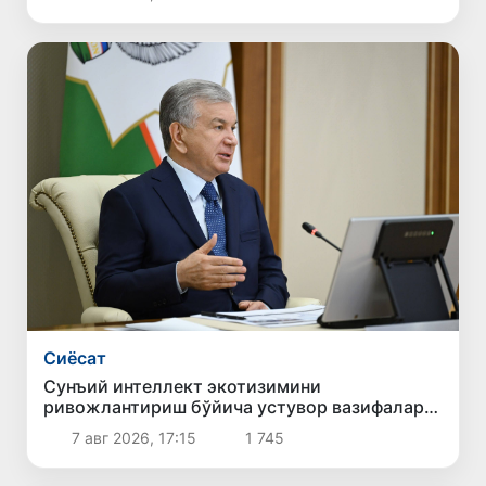
қилдилар
Сиёсат
Сунъий интеллект экотизимини
ривожлантириш бўйича устувор вазифалар
белгиланди
7 авг 2026, 17:15
1 745