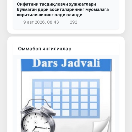
Сифатини тасдиқловчи ҳужжатлари
бўлмаган дори воситаларининг муомалага
киритилишининг олди олинди
9 авг 2026, 08:43
292
Оммабоп янгиликлар