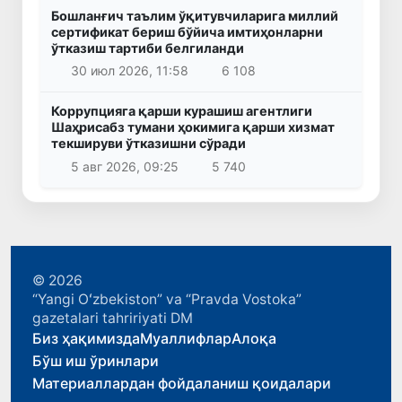
Бошланғич таълим ўқитувчиларига миллий
сертификат бериш бўйича имтиҳонларни
ўтказиш тартиби белгиланди
30 июл 2026, 11:58
6 108
Коррупцияга қарши курашиш агентлиги
Шаҳрисабз тумани ҳокимига қарши хизмат
текшируви ўтказишни сўради
5 авг 2026, 09:25
5 740
© 2026
“Yangi Oʻzbekiston” va “Pravda Vostoka”
gazetalari tahririyati DM
Биз ҳақимизда
Муаллифлар
Алоқа
Бўш иш ўринлари
Материаллардан фойдаланиш қоидалари