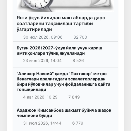
Янги ўқув йилидан мактабларда дарс
соатларини тақсимлаш тартиби
ўзгартирилади
30 июл 2026, 09:06
32 700
Бугун 2026/2027-ўқув йили учун кириш
имтиҳонлари тўлиқ якунланади
23 июл 2026, 14:04
8 526
"Алишер Навоий" ҳамда "Пахтакор" метро
бекатлари оралиғидаги эскалаторлардан
бири йўловчилар учун фойдаланишга қайта
топширилади
4 авг 2026, 10:29
7 849
Аҳаджон Кимсанбоев шахмат бўйича жаҳон
чемпиони бўлди
31 июл 2026, 14:44
6 779