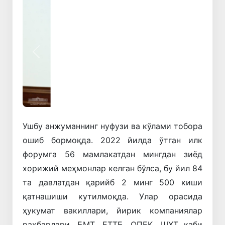
Олдинги
Кейинги
Ушбу анжуманнинг нуфузи ва кўлами тобора
ошиб бормоқда. 2022 йилда ўтган илк
форумга 56 мамлакатдан мингдан зиёд
хорижий меҳмонлар келган бўлса, бу йил 84
та давлатдан қарийб 2 минг 500 киши
қатнашиши кутилмоқда. Улар орасида
ҳукумат вакиллари, йирик компаниялар
раҳбарлари, БМТ, ЕТТБ, ОПЕК, ШҲТ каби