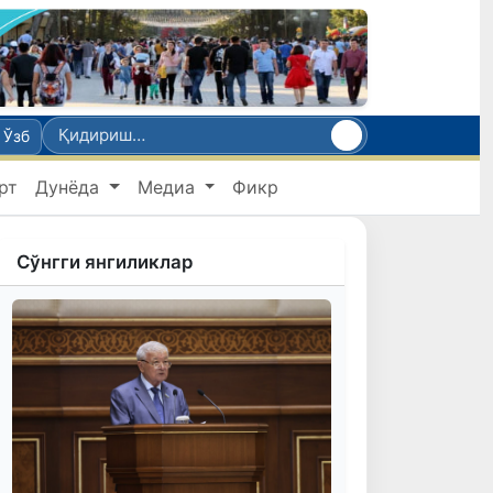
Ўзб
рт
Дунёда
Медиа
Фикр
Сўнгги янгиликлар