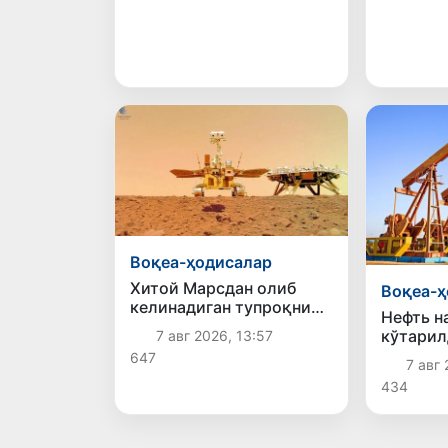
Воқеа-ҳодисалар
Хитой Марсдан олиб
Воқеа-ҳ
келинадиган тупроқни
Нефть н
ўрганиш учун махсус
кўтарил
7 авг 2026, 13:57
лаборатория қуради
647
7 авг 
434