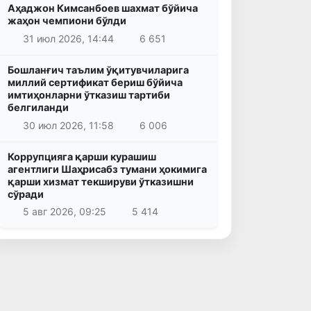
Аҳаджон Кимсанбоев шахмат бўйича
жаҳон чемпиони бўлди
31 июл 2026, 14:44
6 651
Бошланғич таълим ўқитувчиларига
миллий сертификат бериш бўйича
имтиҳонларни ўтказиш тартиби
белгиланди
30 июл 2026, 11:58
6 006
Коррупцияга қарши курашиш
агентлиги Шаҳрисабз тумани ҳокимига
қарши хизмат текшируви ўтказишни
сўради
5 авг 2026, 09:25
5 414