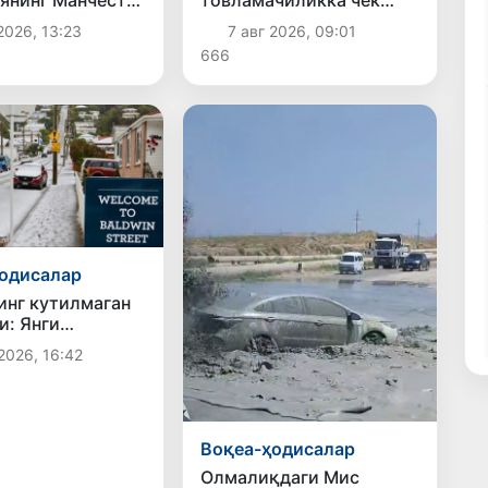
 тўғридан-тўғри
қўйилди
2026, 13:23
7 авг 2026, 09:01
новларни йўлга
666
асаласи кўриб
оқда
одисалар
инг кутилмаган
и: Янги
яга қалин қор
2026, 16:42
Воқеа-ҳодисалар
Олмалиқдаги Мис