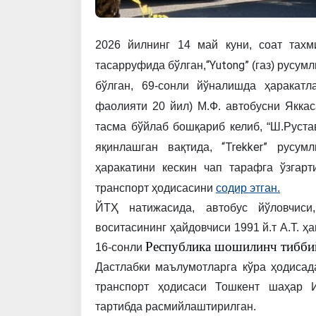
2026 йилнинг
14 май
куни,
соат
тахм
“Yutong”
тасарруфида
бўлган,
(газ)
русумл
бўлган,
69-сонли
йўналишда
ҳаракатл
фаолияти
20
йил)
М.Ф.
автобусни
Яккас
тасма
бўйлаб
бошқариб
келиб,
“Ш.Руста
“Trekker”
яқинлашган
вақтида,
русумл
ҳаракатини
кескин
чап
тарафга
ўзгар
транспорт
ҳодисасини
содир
этган.
ЙТҲ
натижасида,
автобус
йўловчиси,
воситасининг
ҳайдовчиси
1991 й.т
А.Т.
ҳа
Республика шошилинч тибби
16-сонли
Дастлабки
маълумотларга
кўра
ҳодисад
транспорт
ҳодисаси
Тошкент
шаҳар
тартибда
расмийлаштирилган.