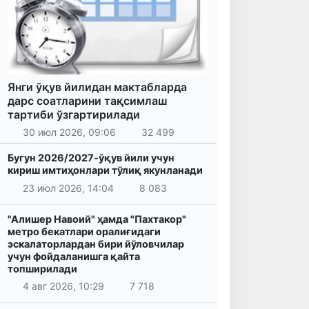
Янги ўқув йилидан мактабларда
дарс соатларини тақсимлаш
тартиби ўзгартирилади
30 июл 2026, 09:06
32 499
Бугун 2026/2027-ўқув йили учун
кириш имтиҳонлари тўлиқ якунланади
23 июл 2026, 14:04
8 083
"Алишер Навоий" ҳамда "Пахтакор"
метро бекатлари оралиғидаги
эскалаторлардан бири йўловчилар
учун фойдаланишга қайта
топширилади
4 авг 2026, 10:29
7 718