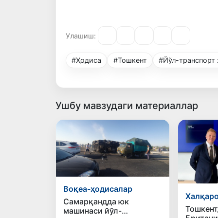
Улашиш:
#Ҳодиса
#Тошкент
#Йўл-транспорт
Ушбу мавзудаги материаллар
Воқеа-ҳодисалар
Халқаро
Самарқандда юк
Тошкент
машинаси йўл-
Британи