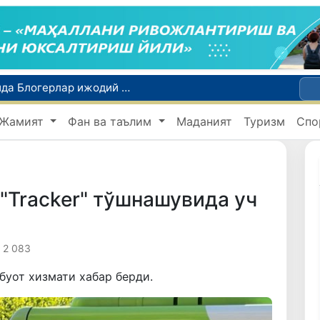
Кредит ва молиявий хизматлар рекламасига огоҳлантириш талаби киритилади
FOTON ва MKBANK стратегик ҳамкорлик ва бўлиб тўлаш шартлари!
Жамият
Фан ва таълим
Маданият
Туризм
Спо
Тошкентда 4 килограммдан ортиқ гиёҳвандлик воситаларининг «закладка» усулида тарқатилишига чек қўйилди
Экстремистик ташкилотлар ва материалларнинг электрон реестри юритилади
Ўзбекистон Журналистлар уюшмаси қошида Блогерлар ижодий кенгаши ташкил этилди
 "Tracker" тўшнашувида уч
2 083
уот хизмати хабар берди.