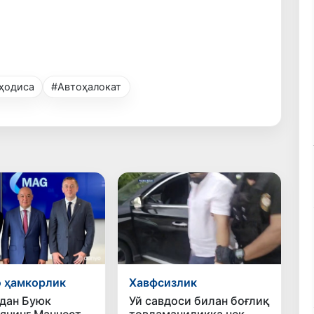
 ҳодиса
#Автоҳалокат
 ҳамкорлик
Хавфсизлик
дан Буюк
Уй савдоси билан боғлиқ
янинг Манчестер
товламачиликка чек