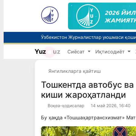
Yuz
uz
Сиёсат
Иқтисодиёт
Янгиликларга қайтиш
Тошкентда автобус ва
киши жароҳатланди
Воқеа-ҳодисалар
14 май 2026, 16:40
Бу ҳақда «Тошшаҳартрансхизмат» Матб