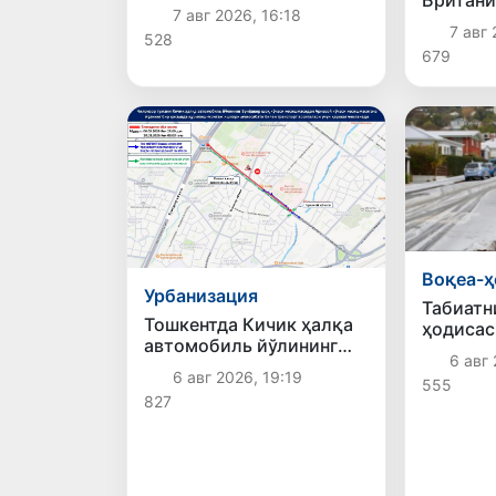
транспорт ҳодисасига
7 авг 2026, 16:18
шаҳрига
учради, оқибатда
7 авг 
528
авиақат
ҳайдовчи ҳалок бўлди
679
қўйиш м
чиқилм
Воқеа-ҳ
Урбанизация
Табиатн
Тошкентда Кичик ҳалқа
ҳодисас
автомобиль йўлининг
Зеланди
6 авг 
бир қисмида ҳаракат
ёғди
6 авг 2026, 19:19
555
вақтинча чекланади
827