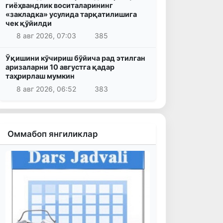
гиёҳвандлик воситаларининг
«закладка» усулида тарқатилишига
чек қўйилди
8 авг 2026, 07:03
385
Ўқишини кўчириш бўйича рад этилган
аризаларни 10 августга қадар
таҳрирлаш мумкин
8 авг 2026, 06:52
383
Оммабоп янгиликлар