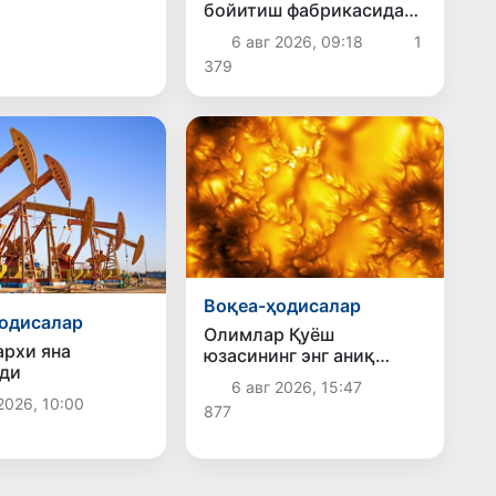
бойитиш фабрикасида
магистрал қувур ёрилди
6 авг 2026, 09:18
1
379
Воқеа-ҳодисалар
одисалар
Олимлар Қуёш
архи яна
юзасининг энг аниқ
ди
тасвирларини эълон
6 авг 2026, 15:47
қилишди
2026, 10:00
877