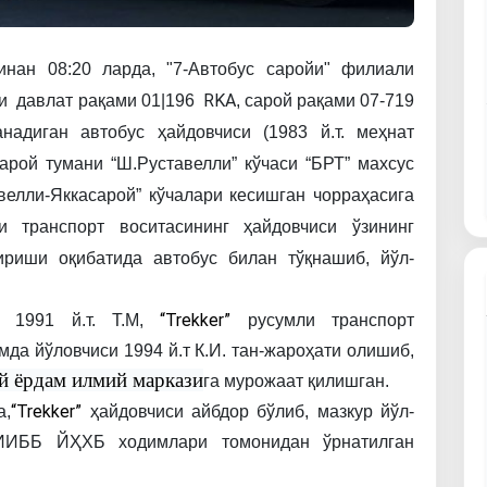
инан
08:20
ларда,
"7-Автобус
саройи"
филиали
RKA
и
давлат
рақами
01|196
,
сарой
рақами
07-719
анадиган
автобус
ҳайдовчиси
(1983 й.т.
меҳнат
арой
тумани
“Ш.Руставелли”
кўчаси
“БРТ”
махсус
велли-Яккасарой”
кўчалари
кесишган
чорраҳасига
и
транспорт
воситасининг
ҳайдовчиси
ўзининг
тириши
оқибатида
автобус
билан
тўқнашиб,
йўл-
“Trekker” 
1991 й.т.
Т.М,
русумли
транспорт
мда
йўловчиси
1994 й.т
К.И.
тан-жароҳати
олишиб,
й ёрдам илмий маркази
га
мурожаат
қилишган.
“Trekker” 
а,
ҳайдовчиси
айбдор
бўлиб,
мазкур
йўл-
ИИББ
ЙҲХБ
ходимлари
томонидан
ўрнатилган