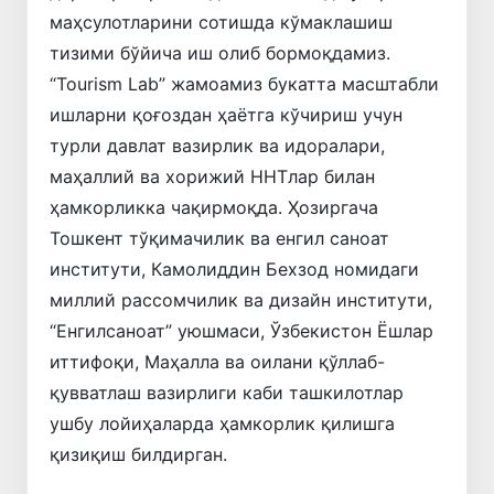
маҳсулотларини сотишда кўмаклашиш
тизими бўйича иш олиб бормоқдамиз.
“Tourism Lab” жамоамиз букатта масштабли
ишларни қоғоздан ҳаётга кўчириш учун
турли давлат вазирлик ва идоралари,
маҳаллий ва хорижий ННТлар билан
ҳамкорликка чақирмоқда. Ҳозиргача
Тошкент тўқимачилик ва енгил саноат
институти, Камолиддин Бехзод номидаги
миллий рассомчилик ва дизайн институти,
“Енгилсаноат” уюшмаси, Ўзбекистон Ёшлар
иттифоқи, Маҳалла ва оилани қўллаб-
қувватлаш вазирлиги каби ташкилотлар
ушбу лойиҳаларда ҳамкорлик қилишга
қизиқиш билдирган.