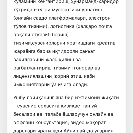
кўламини кенгайтириш, ҳунарманд-харидор
тўғридан-тўғри мулоқотини ўрнатиш
(онлайн савдо платформалари, электрон
тўлов тизими), логистика (халқаро почта
орқали етказиб бериш)
тизими,сувенирларни яратишдаги креатив
жараёнга барча иқтидорли санъат
вакилларини жалб қилиш ва
рағбатлантириш тизими (гонорар ва
лицензиялаш)ни жорий этиш каби
имкониятларни ўз ичига олади.
Ушбу лойиҳанинг яна бир ижтимоий жиҳати
– сувенир соҳасига қизиқаётган уй
бекалари ва талаба ёшларучун онлайн ва
оффлайн консультация, видео маҳорат
дарслари яратилади.Айни пайтда уларнинг