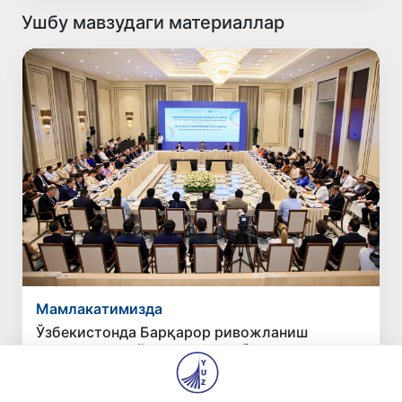
Ушбу мавзудаги материаллар
Мамлакатимизда
Ўзбекистонда Барқарор ривожланиш
мақсадлари ойлигига старт берилди
6 авг 2026, 22:21
392