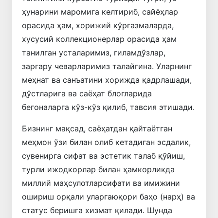
ҳунарини маромига келтириб, сайёҳлар
орасида ҳам, хорижий кўргазмаларда,
хусусий коллекционерлар орасида ҳам
танилган усталаримиз, гиламдўзлар,
заргару чеварларимиз талайгина. Уларнинг
меҳнат ва санъатини хорижда қадрлашади,
дўстларига ва саёҳат блогларида
бегоналарга кўз-кўз қилиб, тавсия этишади.
Бизнинг мақсад, саёҳатдан қайтаётган
меҳмон ўзи билан олиб кетадиган эсдалик,
сувенирга сифат ва эстетик талаб қўйиш,
турли ижодкорлар билан ҳамкорликда
миллий маҳсулотларсифати ва имижини
ошириш орқали уларгаюқори баҳо (нарҳ) ва
статус беришга хизмат қилади. Шунда