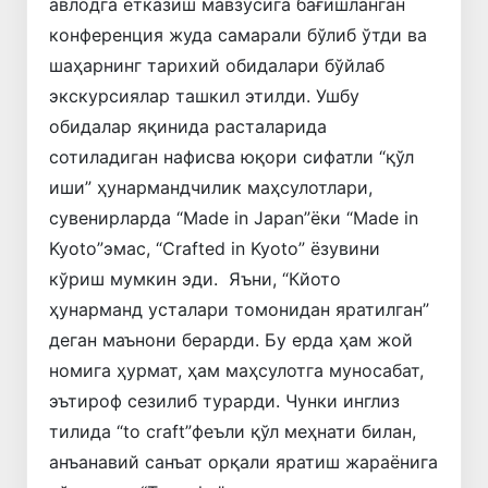
авлодга етказиш мавзусига бағишланган
конференция жуда самарали бўлиб ўтди ва
шаҳарнинг тарихий обидалари бўйлаб
экскурсиялар ташкил этилди. Ушбу
обидалар яқинида расталарида
сотиладиган нафисва юқори сифатли “қўл
иши” ҳунармандчилик маҳсулотлари,
сувенирларда “Made in Japan”ёки “Made in
Kyoto”эмас, “Crafted in Kyoto” ёзувини
кўриш мумкин эди. Яъни, “Кйото
ҳунарманд усталари томонидан яратилган”
деган маънони берарди. Бу ерда ҳам жой
номига ҳурмат, ҳам маҳсулотга муносабат,
эътироф сезилиб турарди. Чунки инглиз
тилида “to craft”феъли қўл меҳнати билан,
анъанавий санъат орқали яратиш жараёнига