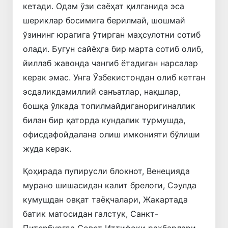
кетади. Одам ўзи саёҳат қилганида эса
шериклар босимига берилмай, шошмай
ўзининг юрагига ўтирган маҳсулотни сотиб
олади. Бугун сайёҳга бир марта сотиб олиб,
йиллаб жавонда чангиб ётадиган нарсалар
керак эмас. Унга Ўзбекистондан олиб кетган
эсдаликдамиллий санъатлар, нақшлар,
бошқа ўлкада топилмайдиганоригиналлик
билан бир қаторда кундалик турмушда,
офисдафойдалана олиш имконияти бўлиши
жуда керак.
Қоҳирада пупирусли блокнот, Венецияда
мурано шишасидан калит брелоги, Сэулда
кумушдан овқат таёқчалари, Жакартада
батик матосидан галстук, Санкт-
Питербургда Совет Иттифоқи раҳбарлари