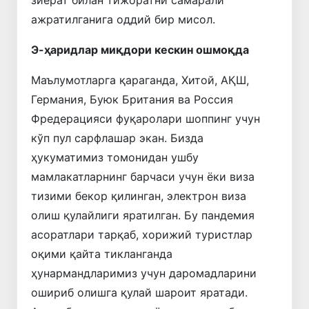
ажратилганига оддий бир мисол.
Э-ҳаридлар миқдори кескин ошмоқда
Маълумотларга қараганда, Хитой, АҚШ,
Германия, Буюк Британия ва Россия
Фредерацияси фуқаролари шоппинг учун
кўп пул сарфлашар экан. Бизда
ҳукуматимиз томонидан ушбу
мамлакатларнинг барчаси учун ёки виза
тизими бекор қилинган, электрон виза
олиш қулайлиги яратилган. Бу пандемия
асоратлари тарқаб, хорижий туристлар
оқими қайта тикланганда
ҳунармандларимиз учун даромадларини
ошириб олишга қулай шароит яратади.