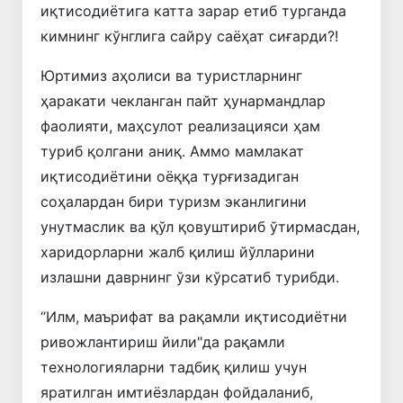
иқтисодиётига катта зарар етиб турганда
кимнинг кўнглига сайру саёҳат сиғарди?!
Юртимиз аҳолиси ва туристларнинг
ҳаракати чекланган пайт ҳунармандлар
фаолияти, маҳсулот реализацияси ҳам
туриб қолгани аниқ. Аммо мамлакат
иқтисодиётини оёққа турғизадиган
соҳалардан бири туризм эканлигини
унутмаслик ва қўл қовуштириб ўтирмасдан,
харидорларни жалб қилиш йўлларини
излашни даврнинг ўзи кўрсатиб турибди.
“Илм, маърифат ва рақамли иқтисодиётни
ривожлантириш йили"да рақамли
технологияларни тадбиқ қилиш учун
яратилган имтиёзлардан фойдаланиб,