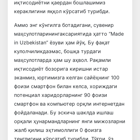
иқтисодиётни қаердан бошлашимиз
кераклигини яққол кўрсатиб турибди.
Аммо энг кўнгилга ботадигани, сувенир
маҳсулотларинингаксариятида ҳатто “Made
in Uzbekistan” ёзуви ҳам йўқ. Бу фақат
кулолчиликдаэмас, бошқа турдаги
маҳсулотларда ҳам шу аҳвол. Рақамли
иқтисодиёт бозорига киришни истар
эканмиз, юртимизга келган сайёҳнинг 100
фоизи смартфон билан келса, хориждаги
потенциал харидорларнинг 90 фоизи
смартфон ва компьютер орқли интернетдан
фойдаланади. Бу эскича шаклда ишлаш
орқали ҳунармандларнинг янги мижозларни
жалб қилиш эҳтимоллиги 0 фоизга
тенглигини кўрсатиб турибди. Тўғри, ўз