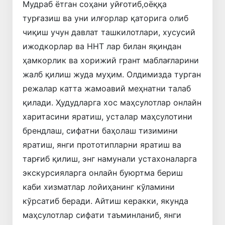
Мудраб ётган соҳани уйғотиб,оёққа
турғазиш ва уни илғорлар қаторига олиб
чиқиш учун давлат ташкилотлари, хусусий
ижодкорлар ва ННТ лар билан яқиндан
ҳамкорлик ва хорижий грант маблағларини
жалб қилиш жуда муҳим. Олдимизда турган
режалар катта жамоавий меҳнатни талаб
қилади. Ҳудудларга хос маҳсулотлар онлайн
харитасини яратиш, усталар маҳсулотини
брендлаш, сифатни баҳолаш тизимини
яратиш, янги прототипларни яратиш ва
тарғиб қилиш, энг намунали устахоналарга
экскурсияларга онлайн буюртма бериш
каби хизматлар лойиҳанинг кўламини
кўрсатиб беради. Айтиш керакки, якунда
маҳсулотлар сифати таъминланиб, янги