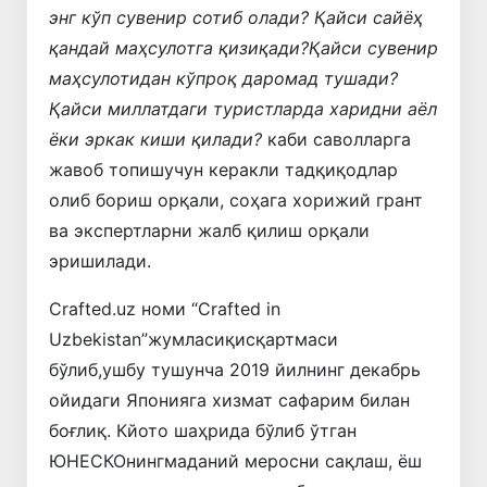
энг кўп сувенир сотиб олади? Қайси сайёҳ
қандай маҳсулотга қизиқади?Қайси сувенир
маҳсулотидан кўпроқ даромад тушади?
Қайси миллатдаги туристларда харидни аёл
ёки эркак киши қилади?
каби саволларга
жавоб топишучун керакли тадқиқодлар
олиб бориш орқали, соҳага хорижий грант
ва экспертларни жалб қилиш орқали
эришилади.
Crafted.uz номи “Crafted in
Uzbekistan”жумласиқисқартмаси
бўлиб,ушбу тушунча 2019 йилнинг декабрь
ойидаги Японияга хизмат сафарим билан
боғлиқ. Кйото шаҳрида бўлиб ўтган
ЮНЕСКОнингмаданий меросни сақлаш, ёш