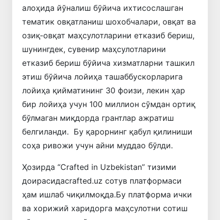
алоҳида йўналиш бўйича ихтисослашган
тематик овқатланиш шохобчалари, овқат ва
озиқ-овқат маҳсулотларини етказиб бериш,
шунингдек, сувенир маҳсулотларини
етказиб бериш бўйича хизматларни ташкил
этиш бўйича лойиҳа ташаббускорларига
лойиҳа қийматининг 30 фоизи, лекин ҳар
бир лойиҳа учун 100 миллион сўмдан ортиқ
бўлмаган миқдорда грантлар ажратиш
белгиланди. Бу қарорнинг қабул қилиниши
соҳа ривожи учун айни муддао бўлди.
Ҳозирда “Crafted in Uzbekistan” тизими
доирасидаcrafted.uz сотув платформаси
ҳам ишлаб чиқилмоқда.Бу платформа ички
ва хорижий харидорга маҳсулотни сотиш