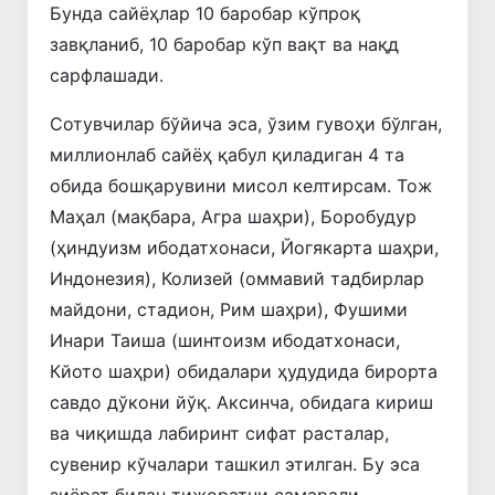
Бунда сайёҳлар 10 баробар кўпроқ
завқланиб, 10 баробар кўп вақт ва нақд
сарфлашади.
Сотувчилар бўйича эса, ўзим гувоҳи бўлган,
миллионлаб сайёҳ қабул қиладиган 4 та
обида бошқарувини мисол келтирсам. Тож
Маҳал (мақбара, Агра шаҳри), Боробудур
(ҳиндуизм ибодатхонаси, Йогякарта шаҳри,
Индонезия), Колизей (оммавий тадбирлар
майдони, стадион, Рим шаҳри), Фушими
Инари Таиша (шинтоизм ибодатхонаси,
Кйото шаҳри) обидалари ҳудудида бирорта
савдо дўкони йўқ. Аксинча, обидага кириш
ва чиқишда лабиринт сифат расталар,
сувенир кўчалари ташкил этилган. Бу эса
зиёрат билан тижоратни самарали