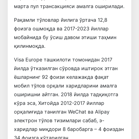
марта пул трансакцияси амалга оширилади.
Рақамли тўловлар йилига ўртача 12,8
фоизга ошмоқда ва 2017-2023 йиллар
мобайнида бу ўсиш давом этиши таҳмин
қилинмоқда.
Visa Europe ташкилоти томонидан 2017
йилда ўтказилган сўровда иштирок этган
ёшларнинг 92 фоизи келажакда фақат
мобил тўлов орқали харидларини амалга
оширишни айтган. 2018 йилда тадқиқотга
кўра эса, Хитойда 2012-2017 йиллар
орқалиғида танилган WeChat ва Alipay
электрон тўлов тизимлари сабаб, э-
харидлар миқдори 8 баробарга – 4 фоиздан
34 фоизга кўтарилган.