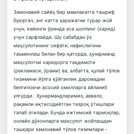
Замонавий сайёҳ бир мамлакатга ташриф
буюргач, энг катта ҳаражатни турар жой
учун, кейинги ўринда эса шоппинг (харид)
учун сарфлайди. Шу сабабдан ўз
маҳсулотининг сифати, нафислигини
таъминлаш билан бир қаторда, ҳунарманд
маҳсулотни харидорга тақдимоти
(рекламаси, ўрами) ва, албатта, қулай тўлов
тизимини йўлга қўйганлик даромадни
белгиловчи асосий омилларга айланиб
улгурди. Ҳунармандларимиз, аввало,
рақамли иқтисодиётган тезроқ ўтишлари
талаб этилади. Бунда ижтимоий тармоқлар,
онлайн дўконларга маҳсулот жойлашдан
ташқари замонавий тўлов тизимлари -