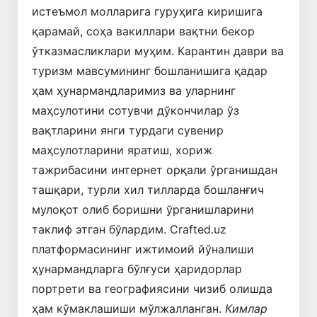
истеъмол молларига гуруҳига киришига
қарамай, соҳа вакиллари вақтни бекор
ўтказмасликлари муҳим. Карантин даври ва
туризм мавсумининг бошланишига қадар
ҳам ҳунармандларимиз ва уларнинг
маҳсулотини сотувчи дўкончилар ўз
вақтларини янги турдаги сувенир
маҳсулотларини яратиш, хориж
тажрибасини интернет орқали ўрганишдан
ташқари, турли хил тилларда бошланғич
мулоқот олиб боришни ўрганишларини
таклиф этган бўлардим. Crafted.uz
платформасининг ижтимоий йўналиши
ҳунармандларга бўлғуси ҳаридорлар
портрети ва географиясини чизиб олишда
ҳам кўмаклашиши мўлжалланган.
Кимлар