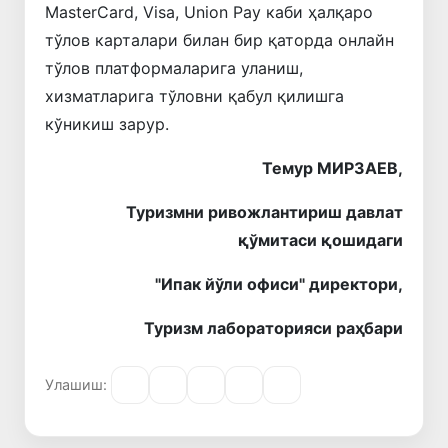
MasterCard, Visa, Union Pay каби ҳалқаро
тўлов карталари билан бир қаторда онлайн
тўлов платформаларига уланиш,
хизматларига тўловни қабул қилишга
кўникиш зарур.
Темур МИРЗАЕВ,
Туризмни ривожлантириш давлат
қўмитаси қошидаги
"Ипак йўли офиси" директори,
Туризм лабораторияси раҳбари
Улашиш: