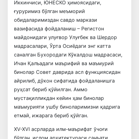
Иккинчиси, ЮНЕСКО ҳимоясидаги,
ғуруримиз бўлган меъморий
обидаларимиздан савдо маркази
вазифасида фойдаланиш – Регистон
майдонидаги улуғвор Улуғбек ва Шердор
мадрасалари, Ўрта Осиёдаги энг катта
саналган Бухородаги Кўкалдош мадрасаси,
Ичан Қалъадаги маърифий ва маъмурий
бинолар Совет даврида асл функциясидан
айрилиб, дўкон сифатида фойдаланишга
руҳсат бериб қўйилган. Аммо
мустақилликдан кейин ҳам бинолар
маъмурияти ушбу биноларимизни қадрига
етмай, ижарага бериб қўйган.
XV-XVI асрларда илм-маърифат ўчоғи
бўлган, ислом архитектураси санъати