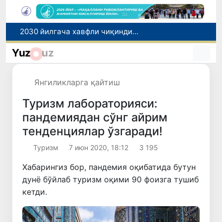
2030 йилгача хавфли чиқиндиларни қайта ишлаш даражаси 20 фоизга етказилади
Ўзбекистон илк бор Халқаро информатика олимпиадаси — IOI 2026га мезбонлик қилади
Yuz
uz
Тошкентда ППХ инспектори 13 ёшли болани қутқариб қолди
Ўзбекистонда Барқарор ривожланиш мақсадлари ойлигига старт берилди
Янгиликларга қайтиш
Россияда қийин вазиятда қолган юзлаб ўзбекистонликлар ортга қайтарилди
Туризм лабораторияси:
пандемиядан сўнг айрим
тенденциялар ўзгаради!
Туризм
7 июн 2020, 18:12
3 195
Хабарингиз бор, пандемия оқибатида бутун
дунё бўйлаб туризм оқими 90 фоизга тушиб
кетди.