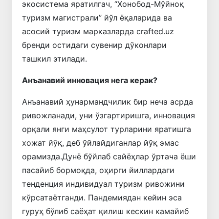
экосистема яратилгач, “Хонобод-Мўйноқ
туризм магистрали” йўл ёқаларида ва
асосий туризм марказларда crafted.uz
бренди остидаги сувенир дўконлари
ташкил этилади.
Анъанавий инновация нега керак?
Анъанавий ҳунармандчилик бир неча асрда
ривожланади, уни ўзгартиришга, инновация
орқали янги маҳсулот турларини яратишга
хожат йўқ, деб ўйлайдиганлар йўқ эмас
орамизда.Дунё бўйлаб сайёҳлар ўртача ёши
пасайиб бормоқда, оҳирги йиллардаги
тенденция индивидуал туризм ривожини
кўрсатаётганди. Пандемиядан кейин эса
гуруҳ бўлиб саёҳат қилиш кескин камайиб