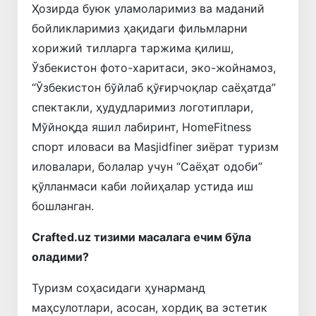
Ҳозирда буюк уламоларимиз ва маданий
бойликларимиз ҳақидаги фильмларни
хорижий тилларга таржима қилиш,
Ўзбекистон фото-харитаси, эко-жойнамоз,
“Ўзбекистон бўйлаб қўғирчоқлар саёҳатда”
спектакли, ҳудудларимиз логотиплари,
Мўйноқда яшил лабиринт, HomeFitness
спорт иловаси ва Masjidfiner зиёрат туризм
иловалари, болалар учун “Саёҳат одоби”
қўлланмаси каби лойиҳалар устида иш
бошланган.
Сrafted.uz тизими масалага ечим бўла
оладими?
Туризм соҳасидаги ҳунарманд
маҳсулотлари, асосан, хордиқ ва эстетик