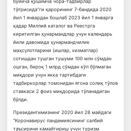
бўйича қўшимча чора-тадбирлар
тўғрисида”ги қарорининг 7-бандида 2020
йил 1 январдан бошлаб 2023 йил 1 январга
қадар Миллий каталог ва Реестрга
киритилган ҳунармандлар учун календарь
йили давомида ҳунармандчилик
маҳсулотларини (ишлар, хизматлар)
сотишдан тушган тушуми 100 млн сўмдан
ошган, бироқ 1 млрд сўмдан кўп бўлмаган
миқдори учун якка тартибдаги
тадбиркорлар томонидан ягона солиқ тўлов
ставкаси 2 фоиз миқдорида тўланадиган
бўлди.
Президентимизнинг 2020 йил 28 майдаги
“Коронавирус пандемиясининг салбий
таъсирини камайтириш учун туризм