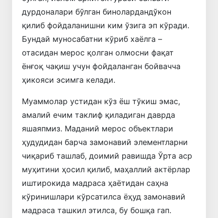
дурдоналари бўлган бинолардандўкон
қилиб фойдаланишни ким ўзига эп кўради.
Бундай муносабатни кўриб хаёлга –
отасидан мерос қолган олмосни фақат
ёнғоқ чақиш учун фойдаланган бойвачча
ҳикояси эсимга келади.
Муаммолар устидан кўз ёш тўкиш эмас,
амалий ечим таклиф қиладиган даврда
яшаяпмиз. Маданий мерос объектлари
ҳудудидан барча замонавий элементларни
чиқариб ташлаб, доимий равишда Ўрта аср
муҳитини ҳосил қилиб, маҳаллий актёрлар
иштирокида мадраса ҳаётидан саҳна
кўринишлари кўрсатилса ёҳуд замонавий
мадраса ташкил этилса, бу бошқа гап.