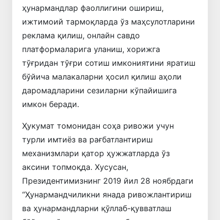
ҳунармандлар фаоллигини ошириш,
ижтимоий тармоқларда ўз маҳсулотларини
реклама қилиш, онлайн савдо
платформаларига уланиш, хорижга
тўғридан тўғри сотиш имкониятини яратиш
бўйича малакаларни ҳосил қилиш аҳоли
даромадларини сезиларни кўпайишига
имкон беради.
Ҳукумат томонидан соҳа ривожи учун
турли имтиёз ва рағбатлантириш
механизмлари қатор ҳужжатларда ўз
аксини топмоқда. Хусусан,
Президентимизнинг 2019 йил 28 ноябрдаги
“Ҳунармандчиликни янада ривожлантириш
ва ҳунармандларни қўллаб-қувватлаш