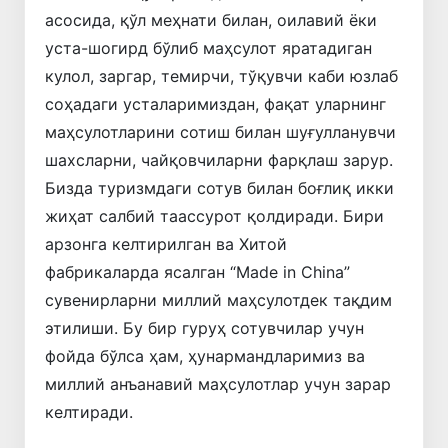
асосида, қўл меҳнати билан, оилавий ёки
уста-шогирд бўлиб маҳсулот яратадиган
кулол, заргар, темирчи, тўқувчи каби юзлаб
соҳадаги усталаримиздан, фақат уларнинг
маҳсулотларини сотиш билан шуғулланувчи
шахсларни, чайқовчиларни фарқлаш зарур.
Бизда туризмдаги сотув билан боғлиқ икки
жиҳат салбий таассурот қолдиради. Бири
арзонга келтирилган ва Хитой
фабрикаларда ясалган “Made in China”
сувенирларни миллий маҳсулотдек тақдим
этилиши. Бу бир гуруҳ сотувчилар учун
фойда бўлса ҳам, ҳунармандларимиз ва
миллий анъанавий маҳсулотлар учун зарар
келтиради.