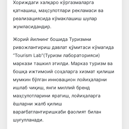
Хориждаги халқаро кўргазмаларга
қатнашиш, маҳсулотлари рекламаси ва
реализациясида кўмаклашиш шулар
жумласидандир.
Жорий йилнинг бошида Туризмни
ривожлантириш давлат қўмитаси кўмагида
“Tourism Lab”(Туризм лабораторияси)
маркази ташкил этилди. Марказ туризм ва
бошқа ижтимоий соҳаларга хизмат қилиши
мумкин бўлган инновацион лойиҳаларни
ишлаб чиқиш, янги миллий бренд
маҳсулотларини яратиш, лойиҳаларга
ёшларни жалб қилиш
варағбатлантиришкаби фаолият билан
шуғулланади.