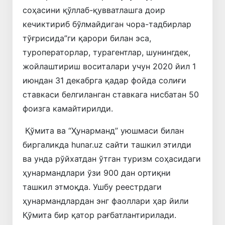
соҳасини қўллаб-қувватлашга доир
кечиктириб бўлмайдиган чора-тадбирлар
тўғрисида”ги қарори билан эса,
туроператорлар, турагентлар, шунингдек,
жойлаштириш воситалари учун 2020 йил 1
июндан 31 декабрга қадар фойда солиғи
ставкаси белгиланган ставкага нисбатан 50
фоизга камайтирилди.
Қўмита ва “Ҳунарманд” уюшмаси билан
биргаликда hunar.uz сайти ташкил этилди
ва унда рўйхатдан ўтган туризм соҳасидаги
ҳунармандлари ўзи 900 дан ортиқни
ташкил этмоқда. Ушбу реестрдаги
ҳунармандлардан энг фаоллари ҳар йили
Қўмита бир қатор рағбатлантирилади.