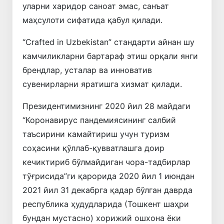
уларни харидор саноат эмас, санъат
маҳсулоти сифатида қабул қилади.
“Crafted in Uzbekistan” стандарти айнан шу
камчиликларни бартараф этиш орқали янги
брендлар, усталар ва инноватив
сувенирларни яратишга хизмат қилади.
Президентимизнинг 2020 йил 28 майдаги
“Коронавирус пандемиясининг салбий
таъсирини камайтириш учун туризм
соҳасини қўллаб-қувватлашга доир
кечиктириб бўлмайдиган чора-тадбирлар
тўғрисида”ги қарорида 2020 йил 1 июндан
2021 йил 31 декабрга қадар бўлган даврда
республика ҳудудларида (Тошкент шаҳри
бундан мустасно) хорижий ошхона ёки