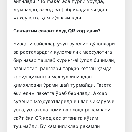
айтилади. “To make” эса турли усулда,
жумладан, завод ва фабрикадан чиққан
маҳсулотга ҳам қўлланилади.
Санъатми саноат ёхуд QR код қани?
Биздаги сайёҳлар учун сувенир дўконлари
ва расталардаги кулолчилик маҳсулотига
бир назар ташлаб кўринг-а!Қўпол бичимли,
вазниоғир, ранглари тарқаб кетган ҳамда
харид қилингач махсуссинишдан
ҳимояловчи ўрами шай турмайди. Газета
ёки елим пакетга ўраб берилади. Аксар
сувенир маҳсулотларида ишлаб чиқарувчи
уста, устахона номи ва алоқа рақамлари,
сайт ёки QR код акс этганига кўзим
тушмайди. Бу камчиликлар рақамли