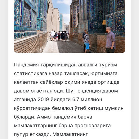
Пандемия тарқилишидан аввалги туризм
статистикага назар ташласак, юртимизга
келаётган сайёҳлар оқими янада ортишда
давом этаётган эди. Шу тенденция давом
этганида 2019 йилдаги 6.7 миллион
кўрсатгичидан бемалол ўтиб кетиш мумкин
бўларди. Аммо пандемия барча
мамлакатларнинг барча прогнозларига
путур етказди. Мамлакатнинг