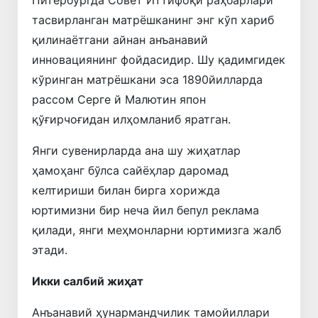
тасвирланган матрёшканинг энг кўп хариб
қилинаётгани айнан анъанавий
инновациянинг фойдасидир. Шу қадимгидек
кўринган матрёшкани эса 1890йилларда
рассом Серге й Малютин япон
қўғирчоғидан илҳомланиб яратган.
Янги сувенирларда ана шу жиҳатлар
ҳамоҳанг бўлса сайёҳлар даромад
келтириши билан бирга хорижда
юртимизни бир неча йил бепул реклама
қилади, янги меҳмонларни юртимизга жалб
этади.
Икки салбий жиҳат
Анъанавий ҳунармандчилик тамойиллари