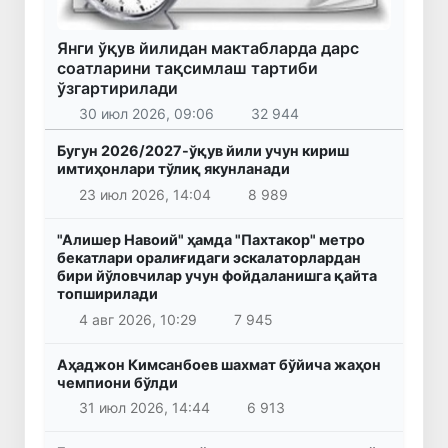
Янги ўқув йилидан мактабларда дарс
соатларини тақсимлаш тартиби
ўзгартирилади
30 июл 2026, 09:06
32 944
Бугун 2026/2027-ўқув йили учун кириш
имтиҳонлари тўлиқ якунланади
23 июл 2026, 14:04
8 989
"Алишер Навоий" ҳамда "Пахтакор" метро
бекатлари оралиғидаги эскалаторлардан
бири йўловчилар учун фойдаланишга қайта
топширилади
4 авг 2026, 10:29
7 945
Аҳаджон Кимсанбоев шахмат бўйича жаҳон
чемпиони бўлди
31 июл 2026, 14:44
6 913