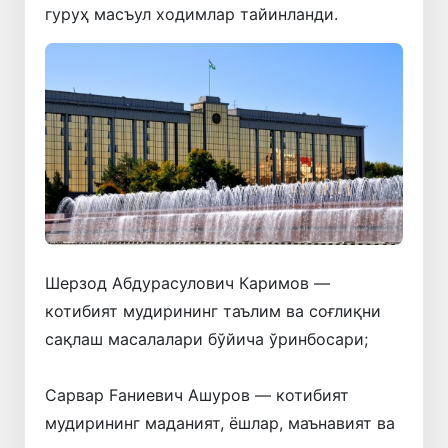
гуруҳ масъул ходимлар тайинланди.
Шерзод Абдурасулович Каримов —
котибият мудирининг таълим ва соғлиқни
сақлаш масалалари бўйича ўринбосари;
Сарвар Fаниевич Ашуров — котибият
мудирининг маданият, ёшлар, маънавият ва