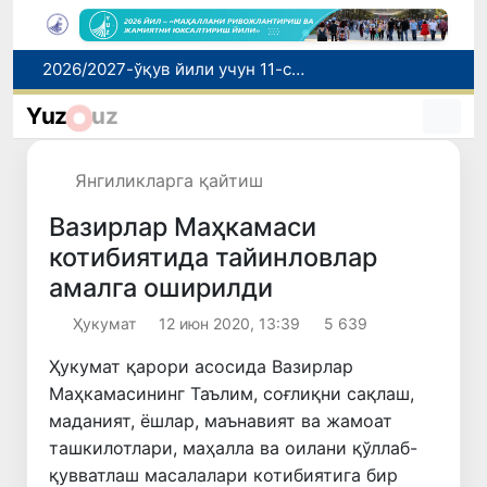
Нафақага чиқариб беришни ваъда қилган бош мутахассис ушланди
Рақобат қўмитаси биологик фаол қўшимчалар рекламаси бўйича огоҳлантирди
Yuz
uz
Маҳалла банкири: рақамлар ортидаги инсонлар тақдири
Ҳафта давомида иссиқ об-ҳаво кузатилади
Янгиликларга қайтиш
2026/2027-ўқув йили учун 11-синф битирувчиларини техникумларга қабул қилиш бошланди
Вазирлар Маҳкамаси
котибиятида тайинловлар
амалга оширилди
Ҳукумат
12 июн 2020, 13:39
5 639
Ҳукумат қарори асосида Вазирлар
Маҳкамасининг Таълим, соғлиқни сақлаш,
маданият, ёшлар, маънавият ва жамоат
ташкилотлари, маҳалла ва оилани қўллаб-
қувватлаш масалалари котибиятига бир