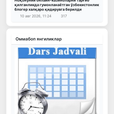
Ноқонуний онлайн-казиноларни тарғиб
қилганликда гумонланаётган ўзбекистонлик
блогер халқаро қидирувга берилди
10 авг 2026, 11:24
317
Оммабоп янгиликлар