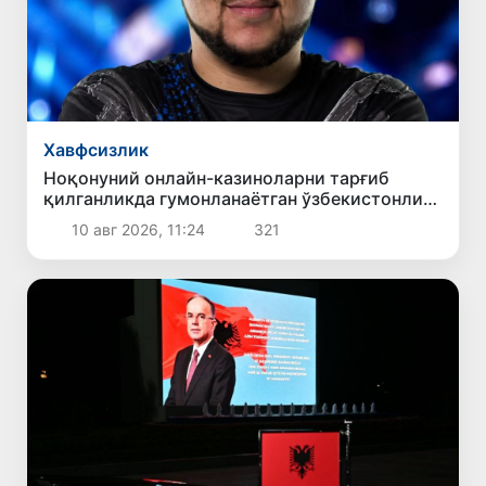
Хавфсизлик
Ноқонуний онлайн-казиноларни тарғиб
қилганликда гумонланаётган ўзбекистонлик
блогер халқаро қидирувга берилди
10 авг 2026, 11:24
321