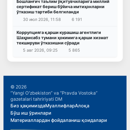
Бошланғич таълим ўқитувчиларига миллий
сертификат бериш бўйича имтиҳонларни
ўтказиш тартиби белгиланди
30 июл 2026, 11:58
6 191
Коррупцияга қарши курашиш агентлиги
Шаҳрисабз тумани ҳокимига қарши хизмат
текшируви ўтказишни сўради
5 авг 2026, 09:25
5 865
© 2026
“Yangi Oʻzbekiston” va “Pravda Vostoka”
gazetalari tahririyati DM
Биз ҳақимизда
Муаллифлар
Алоқа
Бўш иш ўринлари
Материаллардан фойдаланиш қоидалари