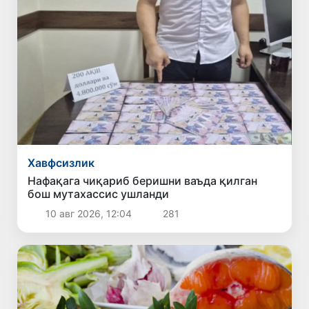
Хавфсизлик
Нафақага чиқариб беришни ваъда қилган
бош мутахассис ушланди
10 авг 2026, 12:04
281