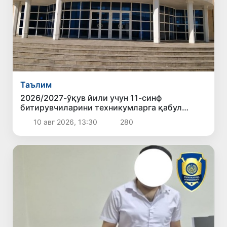
Таълим
2026/2027-ўқув йили учун 11-синф
битирувчиларини техникумларга қабул
қилиш бошланди
10 авг 2026, 13:30
280