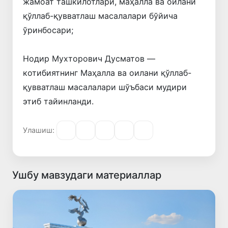
жамоат ташкилотлари, маҳалла ва оилани
қўллаб-қувватлаш масалалари бўйича
ўринбосари;
Нодир Мухторович Дусматов —
котибиятнинг Маҳалла ва оилани қўллаб-
қувватлаш масалалари шўъбаси мудири
этиб тайинланди.
Улашиш:
Ушбу мавзудаги материаллар