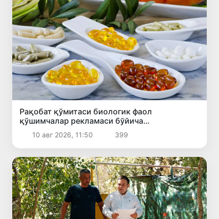
Рақобат қўмитаси биологик фаол
қўшимчалар рекламаси бўйича
огоҳлантирди
10 авг 2026, 11:50
399