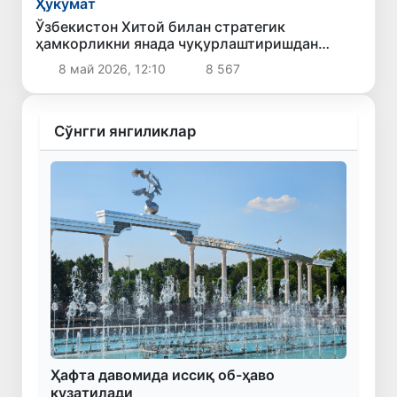
Ҳукумат
Ўзбекистон Хитой билан стратегик
ҳамкорликни янада чуқурлаштиришдан
манфаатдорлигини билдирди
8 май 2026, 12:10
8 567
Сўнгги янгиликлар
Ҳафта давомида иссиқ об-ҳаво
кузатилади