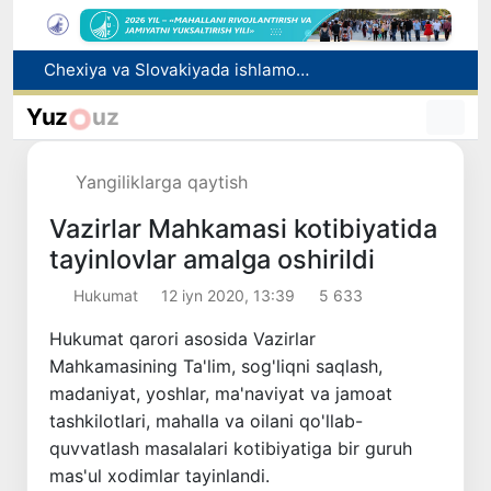
Bolaning familiyasiga otasining ismini berishga ruxsat beriladi
Behruz Karimov faoliyatini Shveytsariyaning «Lugano» klubida davom ettiradi
Yuz
uz
Ekstremistik tashkilotlar va materiallarning elektron reyestri yuritiladi
Oʻzbekistonda 2025 yilda korrupsiyaga oid jinoyatlar boʻyicha 7 517 nafar shaxs javobgarlikka tortilgan
Yangiliklarga qaytish
Chexiya va Slovakiyada ishlamoqchi bo‘lgan tibbiyot mutaxassislari ro‘yxatga olinadi
Vazirlar Mahkamasi kotibiyatida
tayinlovlar amalga oshirildi
Hukumat
12 iyn 2020, 13:39
5 633
Hukumat qarori asosida Vazirlar
Mahkamasining Ta'lim, sog'liqni saqlash,
madaniyat, yoshlar, ma'naviyat va jamoat
tashkilotlari, mahalla va oilani qo'llab-
quvvatlash masalalari kotibiyatiga bir guruh
mas'ul xodimlar tayinlandi.