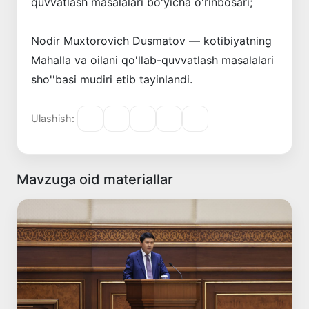
quvvatlash masalalari bo'yicha o'rinbosari;
Nodir Muxtorovich Dusmatov — kotibiyatning
Mahalla va oilani qo'llab-quvvatlash masalalari
sho''basi mudiri etib tayinlandi.
Ulashish:
Mavzuga oid materiallar