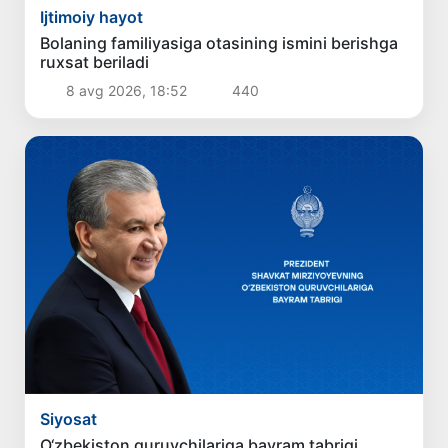
Ijtimoiy hayot
Bolaning familiyasiga otasining ismini berishga
ruxsat beriladi
8 avg 2026, 18:52
440
Siyosat
O‘zbekiston quruvchilariga bayram tabrigi