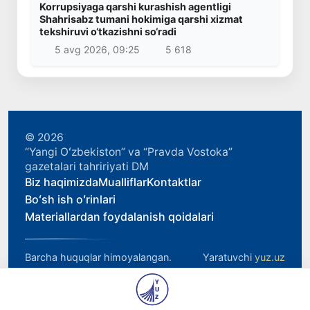
Korrupsiyaga qarshi kurashish agentligi
Shahrisabz tumani hokimiga qarshi xizmat
tekshiruvi o‘tkazishni so‘radi
5 avg 2026, 09:25
5 618
© 2026
“Yangi Oʻzbekiston” va “Pravda Vostoka”
gazetalari tahririyati DM
Biz haqimizda
Mualliflar
Kontaktlar
Boʻsh ish oʻrinlari
Materiallardan foydalanish qoidalari
Barcha huquqlar himoyalangan.
Yaratuvchi
yuz.uz