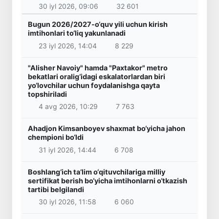
30 iyl 2026, 09:06
32 601
Bugun 2026/2027-o‘quv yili uchun kirish
imtihonlari to‘liq yakunlanadi
23 iyl 2026, 14:04
8 229
"Alisher Navoiy" hamda "Paxtakor" metro
bekatlari oralig‘idagi eskalatorlardan biri
yo‘lovchilar uchun foydalanishga qayta
topshiriladi
4 avg 2026, 10:29
7 763
Ahadjon Kimsanboyev shaxmat bo‘yicha jahon
chempioni bo‘ldi
31 iyl 2026, 14:44
6 708
Boshlang‘ich ta’lim o‘qituvchilariga milliy
sertifikat berish bo‘yicha imtihonlarni o‘tkazish
tartibi belgilandi
30 iyl 2026, 11:58
6 060