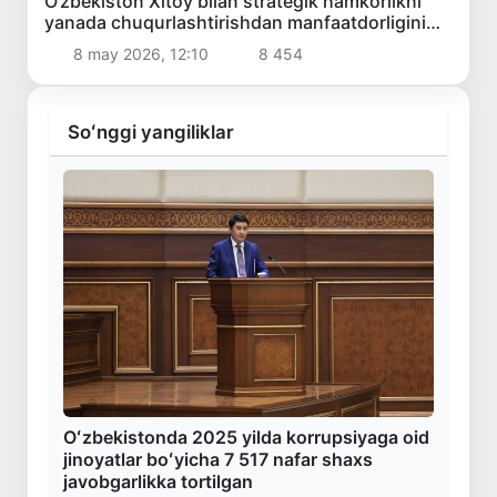
O‘zbekiston Xitoy bilan strategik hamkorlikni
yanada chuqurlashtirishdan manfaatdorligini
bildirdi
8 may 2026, 12:10
8 454
Soʻnggi yangiliklar
Oʻzbekistonda 2025 yilda korrupsiyaga oid
jinoyatlar boʻyicha 7 517 nafar shaxs
javobgarlikka tortilgan