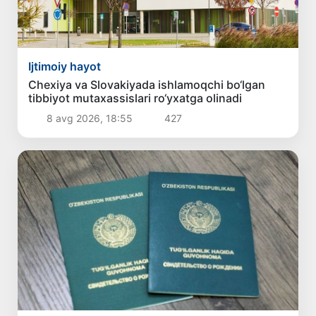
Ijtimoiy hayot
Chexiya va Slovakiyada ishlamoqchi bo‘lgan
tibbiyot mutaxassislari ro‘yxatga olinadi
8 avg 2026, 18:55
427