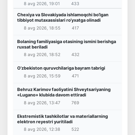
8 avg 2026, 19:01
433
Chexiya va Slovakiyada ishlamoqchi bo‘lgan
tibbiyot mutaxassislari ro‘yxatga olinadi
8 avg 2026, 18:55
417
Bolaning familiyasiga otasining ismini berishga
ruxsat beriladi
8 avg 2026, 18:52
432
O‘zbekiston quruvchilariga bayram tabrigi
8 avg 2026, 15:59
471
Behruz Karimov faoliyatini Shveytsariyaning
«Lugano» klubida davom ettiradi
8 avg 2026, 13:47
769
Ekstremistik tashkilotlar va materiallarning
elektron reyestri yuritiladi
8 avg 2026, 12:38
522