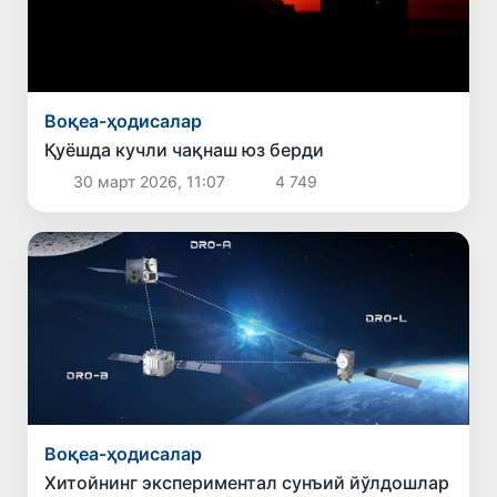
Воқеа-ҳодисалар
Қуёшда кучли чақнаш юз берди
30 март 2026, 11:07
4 749
Воқеа-ҳодисалар
Хитойнинг экспериментал сунъий йўлдошлар