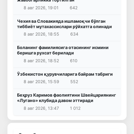
8 авг 2026, 19:01
642
Чехия ва Словакияда ишламоқчи бўлган
тиббиёт мутахассислари рўйхатга олинади
8 авг 2026, 18:55
634
Боланинг фамилиясига отасининг исмини
беришга рухсат берилади
8 авг 2026, 18:52
610
Ўзбекистон қурувчиларига байрам табриги
8 авг 2026, 15:59
552
Беҳруз Каримов фаолиятини Швейцариянинг
«Лугано» клубида давом эттиради
8 авг 2026, 13:47
1 012