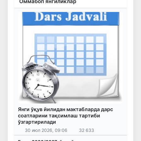
Оммабоп янгиликлар
Янги ўқув йилидан мактабларда дарс
соатларини тақсимлаш тартиби
ўзгартирилади
30 июл 2026, 09:06
32 633