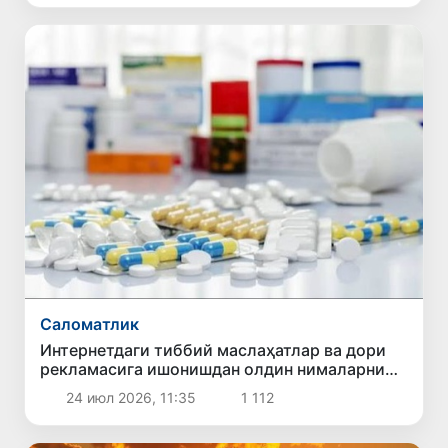
Саломатлик
Интернетдаги тиббий маслаҳатлар ва дори
рекламасига ишонишдан олдин нималарни
билиш керак?
24 июл 2026, 11:35
1 112