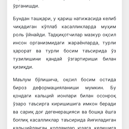
ўрганишди.
Бундан ташқари, у қариш натижасида келиб
чиқадиган кўплаб касалликларда муҳим
роль ўйнайди. Тадқиқотчилар мазкур оқсил
инсон организмидаги жараёнларда, турли
ҳарорат ва турли босим таъсирида ўз
тузилишини қандай ўзгартириши билан
қизиқди.
Маълум бўлишича, оқсил босим остида
бироз деформацияланиши мумкин. Бу
қондаги кальций ионлари билан осонроқ
ўзаро таъсирга киришишига имкон беради
ва сариқ доғ дегенерацияси ва бошқа ёшга
боғлиқ касалликлар таъсирида йиғиладиган
кальцийланган қопламлар юзага келишига