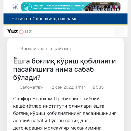
Боланинг фамилиясига отасининг исмини беришга рухсат берилади
Беҳруз Каримов фаолиятини Швейцариянинг «Лугано» клубида давом эттиради
Yuz
uz
Экстремистик ташкилотлар ва материалларнинг электрон реестри юритилади
Ўзбекистонда 2025 йилда коррупцияга оид жиноятлар бўйича 7 517 нафар шахс жавобгарликка тортилган
Янгиликларга қайтиш
Чехия ва Словакияда ишламоқчи бўлган тиббиёт мутахассислари рўйхатга олинади
Ёшга боғлиқ кўриш қобилияти
пасайишига нима сабаб
бўлади?
Саломатлик
12 сен 2022, 14:14
2 535
Сэнфор Бернхэм Пребиснинг тиббий
кашфиётлар институти олимлари ёшга
боғлиқ кўриш қобилиятининг пасайишининг
асосий сабаби бўлган сариқ доғ
дегенерация молекуляр механизмини