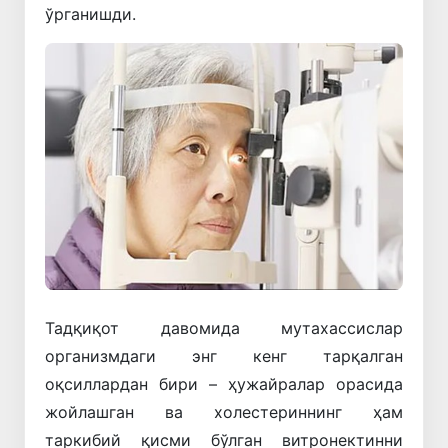
ўрганишди.
Тадқиқот давомида мутахассислар
организмдаги энг кенг тарқалган
оқсиллардан бири – ҳужайралар орасида
жойлашган ва холестериннинг ҳам
таркибий қисми бўлган витронектинни