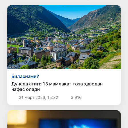
Биласизми?
Дунёда атиги 13 мамлакат тоза ҳаводан
нафас олади
31 март 2026, 15:32
3 916