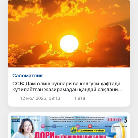
Саломатлик
ССВ: Дам олиш кунлари ва келгуси ҳафтада
кутилаётган жазирамадан қандай сақланиш
керак?
12 июл 2026, 09:13
1 918