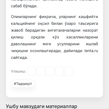
сабаб бўлади.
Олимларнинг фикрича, уларнинг кашфиёти
кальцийнинг оқсил билан ўзаро таъсирига
жавоб берадиган антитаначаларни назорат
қилиш орқали кўз касалликларини
даволашнинг янги усулларини ишлаб
чиқишни осонлаштиради, дейилади lenta.ru
сайтида.
Улашиш:
#Тадқиқот
Ушбу мавзудаги материаллар