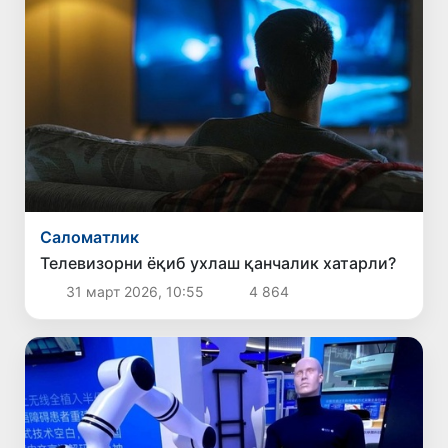
Саломатлик
Телевизорни ёқиб ухлаш қанчалик хатарли?
31 март 2026, 10:55
4 864