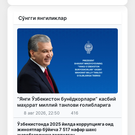
Сўнгги янгиликлар
“Янги Ўзбекистон бунёдкорлари” касбий
маҳорат миллий танлови ғолибларига
8 авг 2026, 22:50
416
Ўзбекистонда 2025 йилда коррупцияга оид
жиноятлар бўйича 7 517 нафар шахс
жавобгарликка тортилган