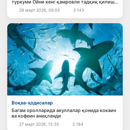
туркуми Ойни кенг қамровли тадқиқ қилиш
учун йўл очади
29 март 2026, 09:05
3 143
Воқеа-ҳодисалар
Багам оролларида акуллалар қонида кокаин
ва кофеин аниқланди
27 март 2026, 15:35
3 184