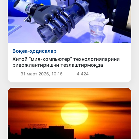
Воқеа-ҳодисалар
Хитой “мия-компьютер” технологияларини
ривожлантиришни тезлаштирмоқда
31 март 2026, 10:16
4 424