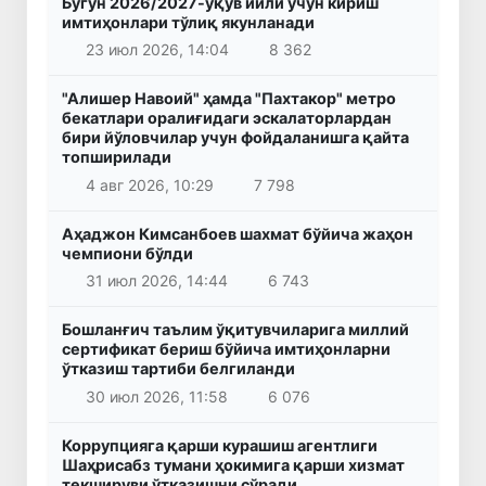
Бугун 2026/2027-ўқув йили учун кириш
имтиҳонлари тўлиқ якунланади
23 июл 2026, 14:04
8 362
"Алишер Навоий" ҳамда "Пахтакор" метро
бекатлари оралиғидаги эскалаторлардан
бири йўловчилар учун фойдаланишга қайта
топширилади
4 авг 2026, 10:29
7 798
Аҳаджон Кимсанбоев шахмат бўйича жаҳон
чемпиони бўлди
31 июл 2026, 14:44
6 743
Бошланғич таълим ўқитувчиларига миллий
сертификат бериш бўйича имтиҳонларни
ўтказиш тартиби белгиланди
30 июл 2026, 11:58
6 076
Коррупцияга қарши курашиш агентлиги
Шаҳрисабз тумани ҳокимига қарши хизмат
текшируви ўтказишни сўради