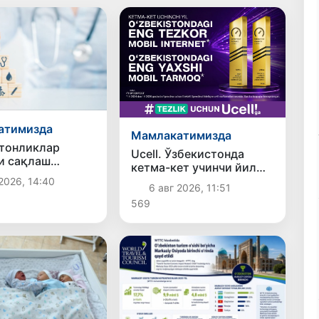
атимизда
Мамлакатимизда
тонликлар
Ucell. Ўзбекистонда
и сақлаш
кетма-кет учинчи йил
арига ярим
энг тезкор мобил
2026, 14:40
1 трлн сўмдан
6 авг 2026, 11:51
интернет
блағ сарфлади
569