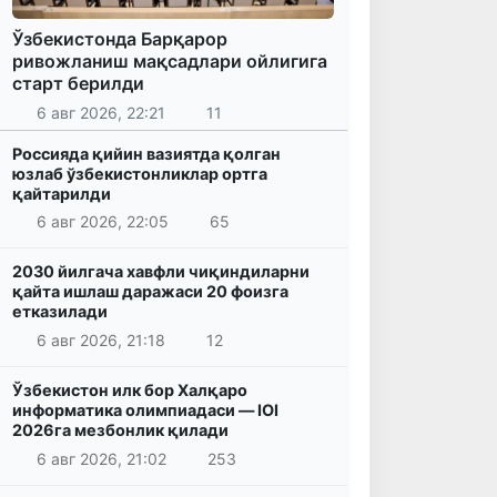
Ўзбекистонда Барқарор
ривожланиш мақсадлари ойлигига
старт берилди
6 авг 2026, 22:21
11
Россияда қийин вазиятда қолган
юзлаб ўзбекистонликлар ортга
қайтарилди
6 авг 2026, 22:05
65
2030 йилгача хавфли чиқиндиларни
қайта ишлаш даражаси 20 фоизга
етказилади
6 авг 2026, 21:18
12
Ўзбекистон илк бор Халқаро
информатика олимпиадаси — IOI
2026га мезбонлик қилади
6 авг 2026, 21:02
253