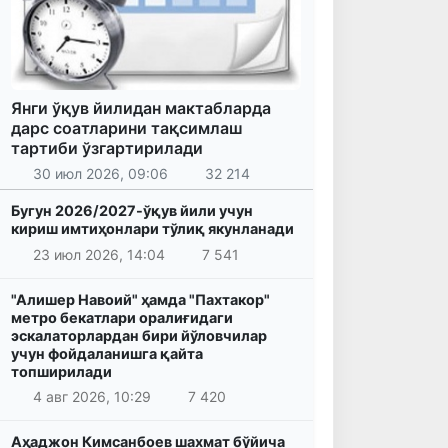
Янги ўқув йилидан мактабларда
дарс соатларини тақсимлаш
тартиби ўзгартирилади
30 июл 2026, 09:06
32 214
Бугун 2026/2027-ўқув йили учун
кириш имтиҳонлари тўлиқ якунланади
23 июл 2026, 14:04
7 541
"Алишер Навоий" ҳамда "Пахтакор"
метро бекатлари оралиғидаги
эскалаторлардан бири йўловчилар
учун фойдаланишга қайта
топширилади
4 авг 2026, 10:29
7 420
Аҳаджон Кимсанбоев шахмат бўйича