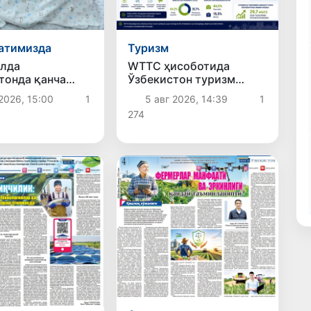
атимизда
Туризм
илда
WТТC ҳисоботида
тонда қанча
Ўзбекистон туризм
чақалоқ туғилди?
ўсиши бўйича Марказий
2026, 15:00
1
5 авг 2026, 14:39
1
Осиёда биринчи ўринда
274
қайд этилди