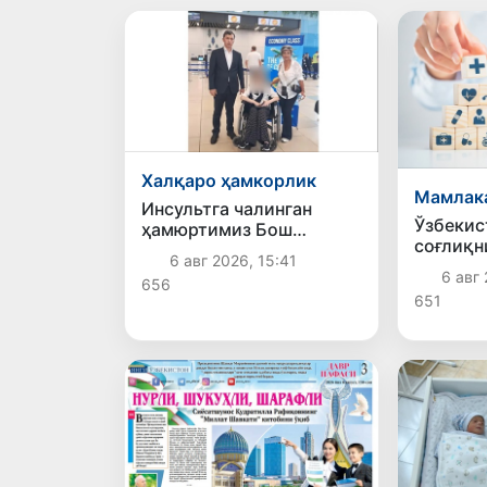
Халқаро ҳамкорлик
Мамлак
Инсультга чалинган
Ўзбекис
ҳамюртимиз Бош
соғлиқн
консулхона кўмагида
6 авг 2026, 15:41
хизматл
Олмаотадан юртимизга
6 авг 
656
йилда 1
қайтарилди
651
зиёд ма