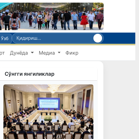
Ўзб
рт
Дунёда
Медиа
Фикр
Сўнгги янгиликлар