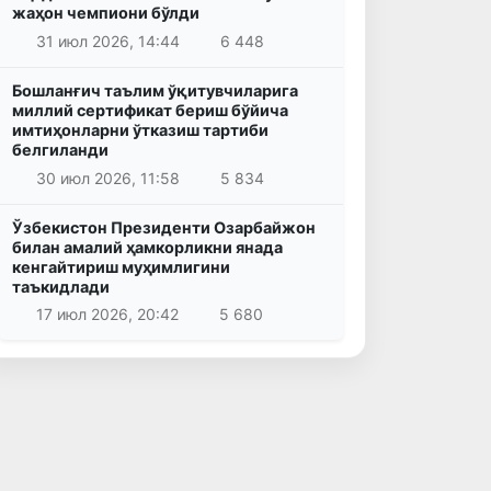
жаҳон чемпиони бўлди
31 июл 2026, 14:44
6 448
Бошланғич таълим ўқитувчиларига
миллий сертификат бериш бўйича
имтиҳонларни ўтказиш тартиби
белгиланди
30 июл 2026, 11:58
5 834
Ўзбекистон Президенти Озарбайжон
билан амалий ҳамкорликни янада
кенгайтириш муҳимлигини
таъкидлади
17 июл 2026, 20:42
5 680