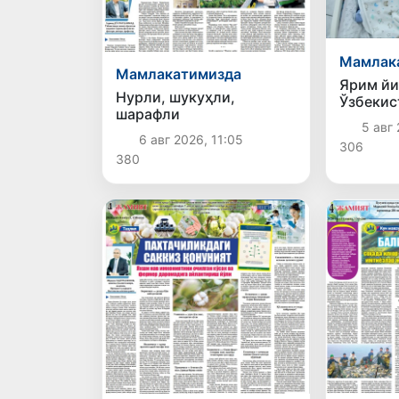
Мамлак
Мамлакатимизда
Ярим й
Нурли, шукуҳли,
Ўзбекис
шарафли
эгизак 
5 авг 
6 авг 2026, 11:05
306
380