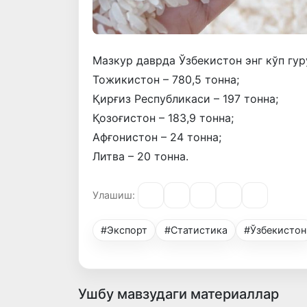
Мазкур даврда Ўзбекистон энг кўп гур
Тожикистон – 780,5 тонна;
Қирғиз Республикаси – 197 тонна;
Қозоғистон – 183,9 тонна;
Афғонистон – 24 тонна;
Литва – 20 тонна.
Улашиш:
#Экспорт
#Статистика
#Ўзбекистон
Ушбу мавзудаги материаллар