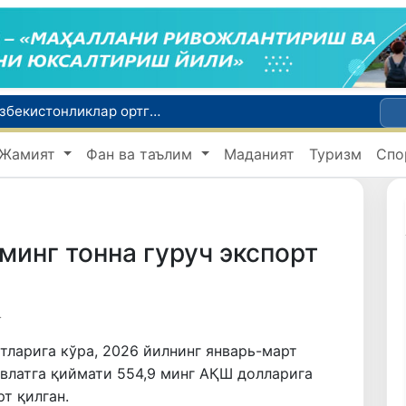
Россияда қийин вазиятда қолган юзлаб ўзбекистонликлар ортга қайтарилди
2030 йилгача хавфли чиқиндиларни қайта ишлаш даражаси 20 фоизга етказилади
Жамият
Фан ва таълим
Маданият
Туризм
Спо
Ўзбекистон илк бор Халқаро информатика олимпиадаси — IOI 2026га мезбонлик қилади
ни қутқариб қолди
Ўзбекистонда Барқарор ривожланиш мақсадлари ойлигига старт берилди
 минг тонна гуруч экспорт
4
ларига кўра, 2026 йилнинг январь-март
влатга қиймати 554,9 минг АҚШ долларига
рт қилган.