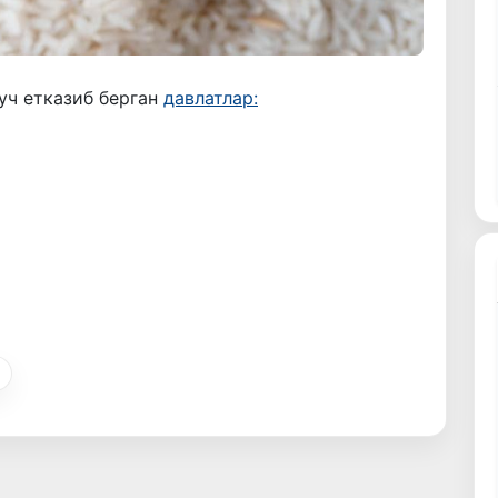
уч етказиб берган
давлатлар: