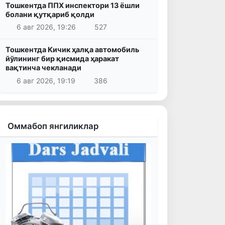
Тошкентда ППХ инспектори 13 ёшли
болани қутқариб қолди
6 авг 2026, 19:26
527
Тошкентда Кичик ҳалқа автомобиль
йўлининг бир қисмида ҳаракат
вақтинча чекланади
6 авг 2026, 19:19
386
Оммабоп янгиликлар