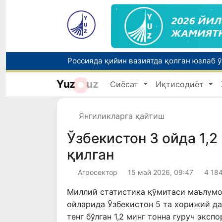
Yuz
uz
Сиёсат
Иқтисодиёт
Тошкентда ППХ инспектори 13 ёшли бола
Янгиликларга қайтиш
Ўзбекистон 3 ойда 1,2
қилган
Агросектор
15 май 2026, 09:47
4 18
Миллий статистика қўмитаси маълумот
ойларида Ўзбекистон 5 та хорижий да
тенг бўлган 1,2 минг тонна гуруч экспо