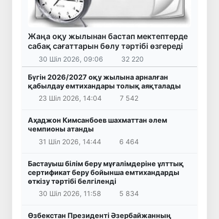
Жаңа оқу жылынан бастап мектептерде
сабақ сағаттарын бөлу тәртібі өзгереді
30 Шіл 2026, 09:06
32 220
Бүгін 2026/2027 оқу жылына арналған
қабылдау емтихандары толық аяқталады
23 Шіл 2026, 14:04
7 542
Аҳаджон Кимсанбоев шахматтан әлем
чемпионы атанды
31 Шіл 2026, 14:44
6 464
Бастауыш білім беру мұғалімдеріне ұлттық
сертификат беру бойынша емтихандарды
өткізу тәртібі белгіленді
30 Шіл 2026, 11:58
5 834
Өзбекстан Президенті Әзербайжанның