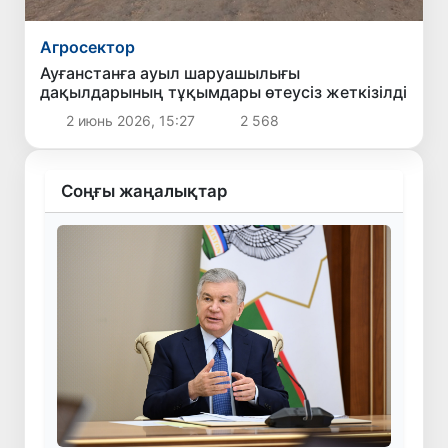
Агросектор
Ауғанстанға ауыл шаруашылығы
дақылдарының тұқымдары өтеусіз жеткізілді
2 июнь 2026, 15:27
2 568
Соңғы жаңалықтар