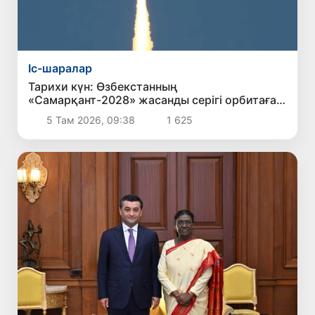
Іс-шаралар
Тарихи күн: Өзбекстанның
«Самарқант-2028» жасанды серігі орбитаға
сәтті шығарылды
5 Там 2026, 09:38
1 625