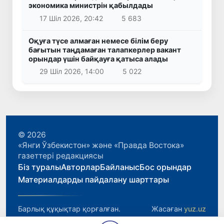
экономика министрін қабылдады
17 Шіл 2026, 20:42
5 683
Оқуға түсе алмаған немесе білім беру
бағытын таңдамаған талапкерлер вакант
орындар үшін байқауға қатыса алады
29 Шіл 2026, 14:00
5 022
© 2026
«Янги Ўзбекистон» және «Правда Востока»
газеттері редакциясы
Біз туралы
Авторлар
Байланыс
Бос орындар
Материалдарды пайдалану шарттары
Барлық құқықтар қорғалған.
Жасаған
yuz.uz