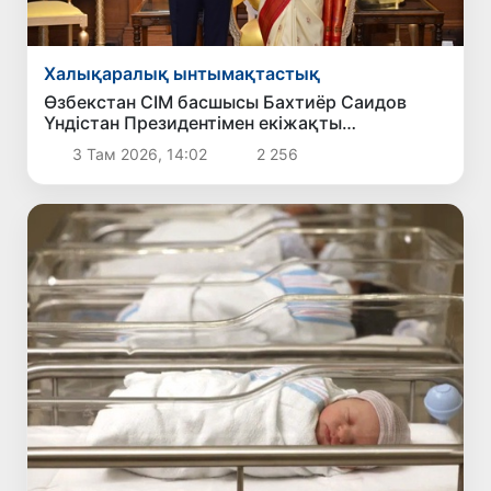
Халықаралық ынтымақтастық
Өзбекстан СІМ басшысы Бахтиёр Саидов
Үндістан Президентімен екіжақты
байланыстарды нығайту мәселелерін
3 Там 2026, 14:02
2 256
талқылады