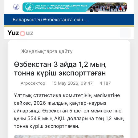
Адам саудасынан зардап шеккен азаматтар әлеуметтік қызметтермен қамтылады
Тарихи күн: Өзбекстанның «Самарқант-2028» жасанды серігі орбитаға сәтті шығарылды
Yuz
uz
Бүгін оқуды көшіру бойынша өтініштерді қабылдаудың соңғы күні
Жарты жылда Өзбекстанда қанша егіз сәби дүниеге келді?
Жаңалықтарға қайту
Беларусьтен Өзбекстанға екінші тікелей жүк пойызы жөнелтілді
Өзбекстан 3 айда 1,2 мың
тонна күріш экспорттаған
Агросектор
15 Мау 2026, 09:47
4 187
Ұлттық статистика комитетінің мәліметіне
сәйкес, 2026 жылдың қаңтар-наурыз
айларында Өзбекстан 5 шетел мемлекетіне
құны 554,9 мың АҚШ долларына тең 1,2 мың
тонна күріш экспорттаған.