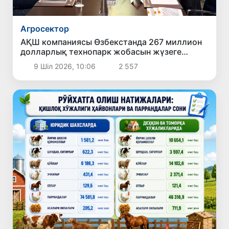
Агросектор
АҚШ компаниясы Өзбекстанда 267 миллион
долларлық технопарк жобасын жүзеге
асыруы мүмкін
9 Шіл 2026, 10:06
2 557