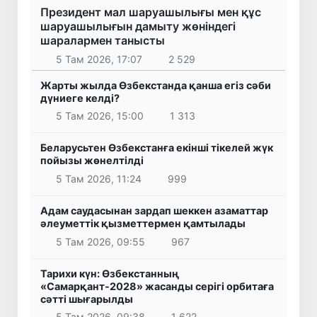
Президент мал шаруашылығы мен құс
шаруашылығын дамыту жөніндегі
шаралармен танысты
5 Там 2026, 17:07
2 529
Жарты жылда Өзбекстанда қанша егіз сәби
дүниеге келді?
5 Там 2026, 15:00
1 313
Беларусьтен Өзбекстанға екінші тікелей жүк
пойызы жөнелтілді
5 Там 2026, 11:24
999
Адам саудасынан зардап шеккен азаматтар
әлеуметтік қызметтермен қамтылады
5 Там 2026, 09:55
967
Тарихи күн: Өзбекстанның
«Самарқант-2028» жасанды серігі орбитаға
сәтті шығарылды
5 Там 2026, 09:38
1 622