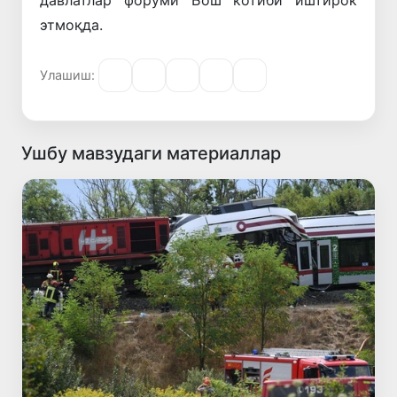
этмоқда.
Улашиш:
Ушбу мавзудаги материаллар