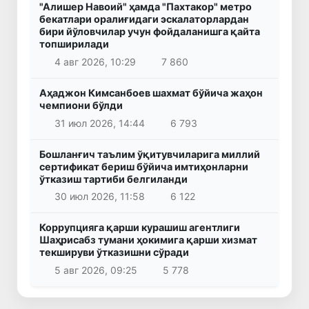
"Алишер Навоий" ҳамда "Пахтакор" метро
бекатлари оралиғидаги эскалаторлардан
бири йўловчилар учун фойдаланишга қайта
топширилади
4 авг 2026, 10:29
7 860
Аҳаджон Кимсанбоев шахмат бўйича жаҳон
чемпиони бўлди
31 июл 2026, 14:44
6 793
Бошланғич таълим ўқитувчиларига миллий
сертификат бериш бўйича имтиҳонларни
ўтказиш тартиби белгиланди
30 июл 2026, 11:58
6 122
Коррупцияга қарши курашиш агентлиги
Шаҳрисабз тумани ҳокимига қарши хизмат
текшируви ўтказишни сўради
5 авг 2026, 09:25
5 778