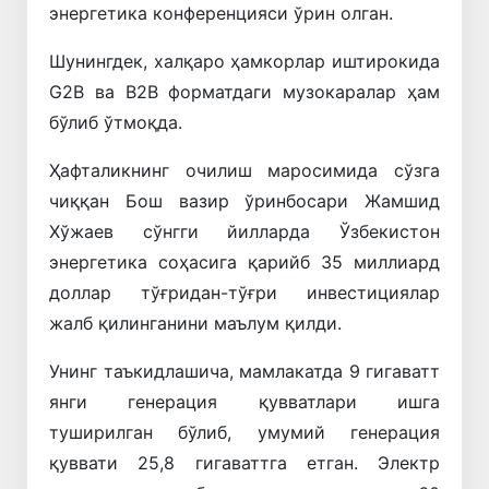
энергетика конференцияси ўрин олган.
Шунингдек, халқаро ҳамкорлар иштирокида
G2B ва B2B форматдаги музокаралар ҳам
бўлиб ўтмоқда.
Ҳафталикнинг очилиш маросимида сўзга
чиққан Бош вазир ўринбосари Жамшид
Хўжаев сўнгги йилларда Ўзбекистон
энергетика соҳасига қарийб 35 миллиард
доллар тўғридан-тўғри инвестициялар
жалб қилинганини маълум қилди.
Унинг таъкидлашича, мамлакатда 9 гигаватт
янги генерация қувватлари ишга
туширилган бўлиб, умумий генерация
қуввати 25,8 гигаваттга етган. Электр