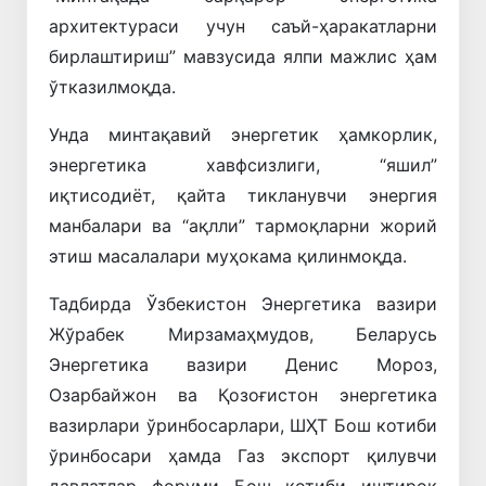
архитектураси учун саъй-ҳаракатларни
бирлаштириш” мавзусида ялпи мажлис ҳам
ўтказилмоқда.
Унда минтақавий энергетик ҳамкорлик,
энергетика хавфсизлиги, “яшил”
иқтисодиёт, қайта тикланувчи энергия
манбалари ва “ақлли” тармоқларни жорий
этиш масалалари муҳокама қилинмоқда.
Тадбирда Ўзбекистон Энергетика вазири
Жўрабек Мирзамаҳмудов, Беларусь
Энергетика вазири Денис Мороз,
Озарбайжон ва Қозоғистон энергетика
вазирлари ўринбосарлари, ШҲТ Бош котиби
ўринбосари ҳамда Газ экспорт қилувчи
давлатлар форуми Бош котиби иштирок