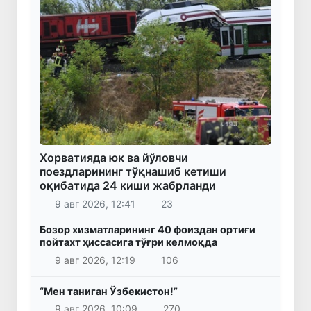
Хорватияда юк ва йўловчи
поездларининг тўқнашиб кетиши
оқибатида 24 киши жабрланди
9 авг 2026, 12:41
23
Бозор хизматларининг 40 фоиздан ортиғи
пойтахт ҳиссасига тўғри келмоқда
9 авг 2026, 12:19
106
“Мен таниган Ўзбекистон!”
9 авг 2026, 10:09
270