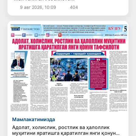
9 авг 2026, 10:09
404
Мамлакатимизда
Адолат, холислик, ростлик ва ҳалоллик
муҳитини яратишга қаратилган янги қонун