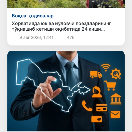
Воқеа-ҳодисалар
Хорватияда юк ва йўловчи поездларининг
тўқнашиб кетиши оқибатида 24 киши
жабрланди
9 авг 2026, 12:41
476