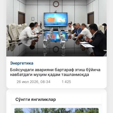
Энергетика
Бойсундаги аварияни бартараф этиш бўйича
навбатдаги муҳим қадам ташланмоқда
26 июл 2026, 08:34
1 425
Сўнгги янгиликлар