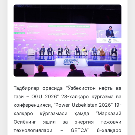
Тадбирлар орасида “Ўзбекистон нефть ва
гази – OGU 2026” 28-халқаро кўргазма ва
конференцияси, “Power Uzbekistan 2026” 19-
халқаро кўргазмаси ҳамда “Марказий
Осиёнинг яшил ва энергия тежовчи
технологиялари – GETCA” 6-халқаро