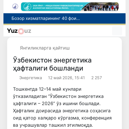
Бозор хизматларининг 40 фоиздан ортиғи пойтахт ҳиссасига тўғри келмоқда
“Мен таниган Ўзбекистон!”
Yuz
uz
Адолат, холислик, ростлик ва ҳалоллик муҳитини яратишга қаратилган янги қонун тафсилоти
Ўзбекистонда зилзила содир бўлди
Янгиликларга қайтиш
Хорватияда юк ва йўловчи поездларининг тўқнашиб кетиши оқибатида 24 киши жабрланди
Ўзбекистон энергетика
ҳафталиги бошланди
Энергетика
12 май 2026, 15:41
2 257
Тошкентда 12–14 май кунлари
ўтказиладиган “Ўзбекистон энергетика
ҳафталиги – 2026” ўз ишини бошлади.
Ҳафталик доирасида энергетика соҳасига
оид қатор халқаро кўргазма, конференция
ва учрашувлар ташкил этилмоқда.