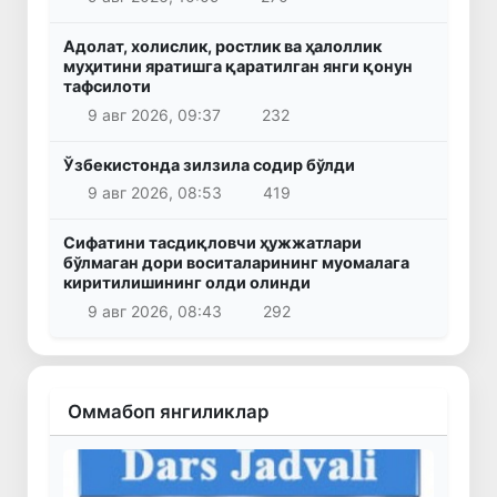
Адолат, холислик, ростлик ва ҳалоллик
муҳитини яратишга қаратилган янги қонун
тафсилоти
9 авг 2026, 09:37
232
Ўзбекистонда зилзила содир бўлди
9 авг 2026, 08:53
419
Сифатини тасдиқловчи ҳужжатлари
бўлмаган дори воситаларининг муомалага
киритилишининг олди олинди
9 авг 2026, 08:43
292
Оммабоп янгиликлар