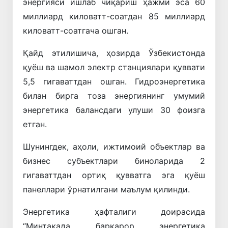
энергияси ишлаб чиқариш ҳажми эса 60
миллиард киловатт-соатдан 85 миллиард
киловатт-соатгача ошган.
Қайд этилишича, ҳозирда Ўзбекистонда
қуёш ва шамол электр станциялари қуввати
5,5 гигаваттдан ошган. Гидроэнергетика
билан бирга тоза энергиянинг умумий
энергетика балансдаги улуши 30 фоизга
етган.
Шунингдек, аҳоли, ижтимоий объектлар ва
бизнес субъектлари биноларида 2
гигаваттдан ортиқ қувватга эга қуёш
панеллари ўрнатилгани маълум қилинди.
Энергетика ҳафталиги доирасида
“Минтақада барқарор энергетика