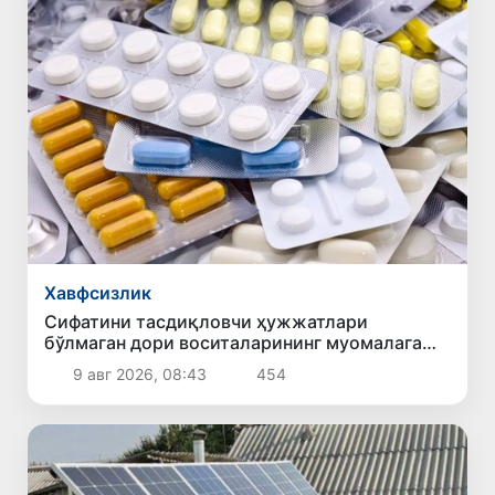
Хавфсизлик
Сифатини тасдиқловчи ҳужжатлари
бўлмаган дори воситаларининг муомалага
киритилишининг олди олинди
9 авг 2026, 08:43
454