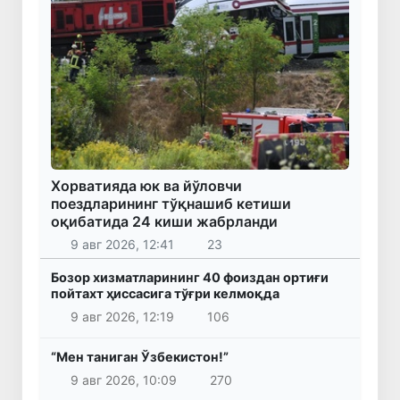
Хорватияда юк ва йўловчи
поездларининг тўқнашиб кетиши
оқибатида 24 киши жабрланди
9 авг 2026, 12:41
23
Бозор хизматларининг 40 фоиздан ортиғи
пойтахт ҳиссасига тўғри келмоқда
9 авг 2026, 12:19
106
“Мен таниган Ўзбекистон!”
9 авг 2026, 10:09
270