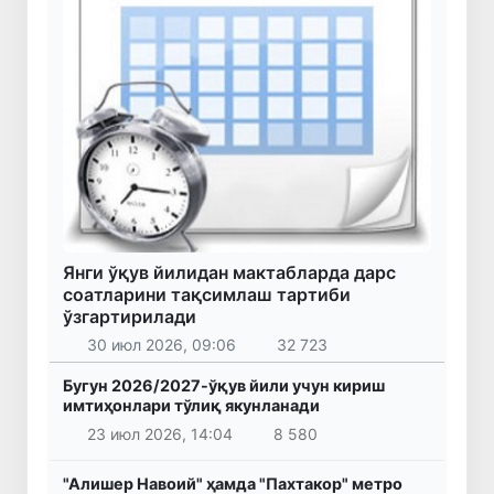
Янги ўқув йилидан мактабларда дарс
соатларини тақсимлаш тартиби
ўзгартирилади
30 июл 2026, 09:06
32 723
Бугун 2026/2027-ўқув йили учун кириш
имтиҳонлари тўлиқ якунланади
23 июл 2026, 14:04
8 580
"Алишер Навоий" ҳамда "Пахтакор" метро