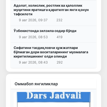
Адолат, холислик, ростлик ва ҳалоллик
муҳитини яратишга қаратилган янги қонун
тафсилоти
9 авг 2026, 09:37
232
Ўзбекистонда зилзила содир бўлди
9 авг 2026, 08:53
419
Сифатини тасдиқловчи ҳужжатлари
бўлмаган дори воситаларининг муомалага
киритилишининг олди олинди
9 авг 2026, 08:43
292
Оммабоп янгиликлар