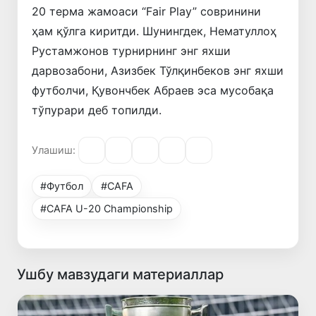
20
терма
жамоаси
“
Fair
Play
”
совринини
ҳам
қўлга
киритди
.
Шунингдек
,
Нематуллоҳ
Рустамжонов
турнирнинг
энг
яхши
дарвозабони
,
Азизбек
Тўлқинбеков
энг
яхши
футболчи
,
Қувончбек
Абраев
эса
мусобақа
тўпурари
деб
топилди
.
Улашиш:
#Футбол
#CAFA
#CAFA U-20 Championship
Ушбу мавзудаги материаллар