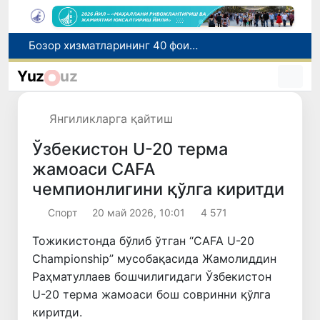
“Мен таниган Ўзбекистон!”
Адолат, холислик, ростлик ва ҳалоллик муҳитини яратишга қаратилган янги қонун тафсилоти
Yuz
uz
Ўзбекистонда зилзила содир бўлди
Хорватияда юк ва йўловчи поездларининг тўқнашиб кетиши оқибатида 24 киши жабрланди
Янгиликларга қайтиш
Бозор хизматларининг 40 фоиздан ортиғи пойтахт ҳиссасига тўғри келмоқда
Ўзбекистон U-20 терма
жамоаси CAFA
чемпионлигини қўлга киритди
Спорт
20 май 2026, 10:01
4 571
Тожикистонда бўлиб ўтган “CAFA U-20
Championship” мусобақасида Жамолиддин
Раҳматуллаев бошчилигидаги Ўзбекистон
U-20 терма жамоаси бош совринни қўлга
киритди.