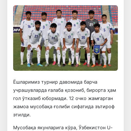
Ёшларимиз
турнир
давомида
барча
учрашувларда
ғалаба
қозониб
,
бирорта
ҳам
гол
ўтказиб
юбормади
. 12
очко
жамғарган
жамоа
мусобақа
ғолиби
сифатида
эътироф
этилди
.
Мусобақа
якунларига
кўра
,
Ўзбекистон
U
-