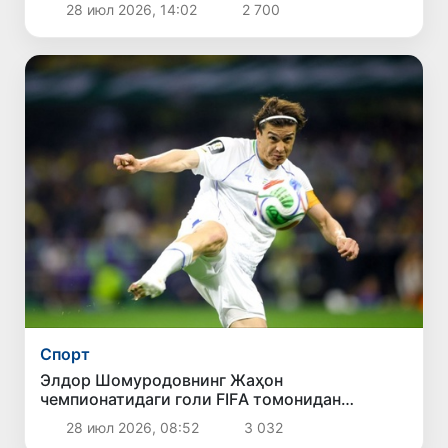
28 июл 2026, 14:02
2 700
Спорт
Элдор Шомуродовнинг Жаҳон
чемпионатидаги голи FIFА томонидан
ўтказилган “Турнирнинг энг чиройли голи”
28 июл 2026, 08:52
3 032
сўровномасида иккинчи ўринни эгаллади