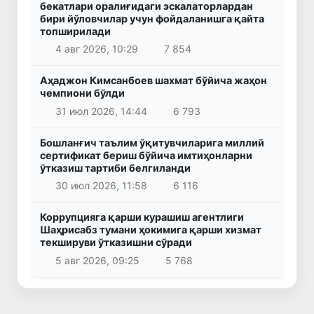
бекатлари оралиғидаги эскалаторлардан
бири йўловчилар учун фойдаланишга қайта
топширилади
4 авг 2026, 10:29
7 854
Аҳаджон Кимсанбоев шахмат бўйича жаҳон
чемпиони бўлди
31 июл 2026, 14:44
6 793
Бошланғич таълим ўқитувчиларига миллий
сертификат бериш бўйича имтиҳонларни
ўтказиш тартиби белгиланди
30 июл 2026, 11:58
6 116
Коррупцияга қарши курашиш агентлиги
Шаҳрисабз тумани ҳокимига қарши хизмат
текшируви ўтказишни сўради
5 авг 2026, 09:25
5 768