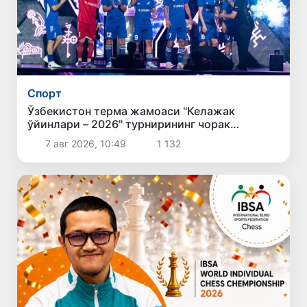
Спорт
Ўзбекистон терма жамоаси "Келажак
ўйинлари – 2026" турнирининг чорак
финалига йўл олди
7 авг 2026, 10:49
1 132