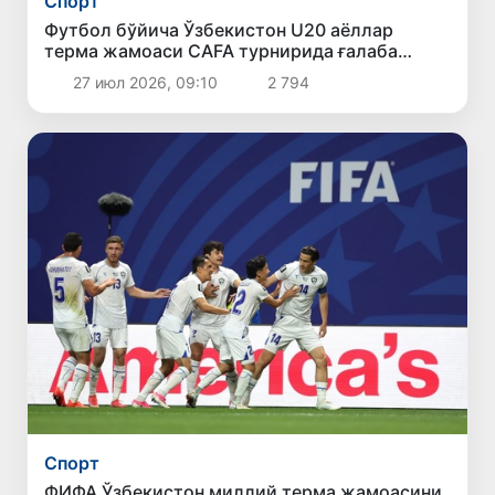
Спорт
Футбол бўйича Ўзбекистон U20 аёллар
терма жамоаси CAFA турнирида ғалаба
қозонди
27 июл 2026, 09:10
2 794
Спорт
ФИФА Ўзбекистон миллий терма жамоасини