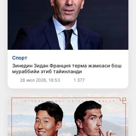
Спорт
Зинедин Зидан Франция терма жамоаси бош
мураббийи этиб тайинланди
28 июл 2026, 16:53
1 377