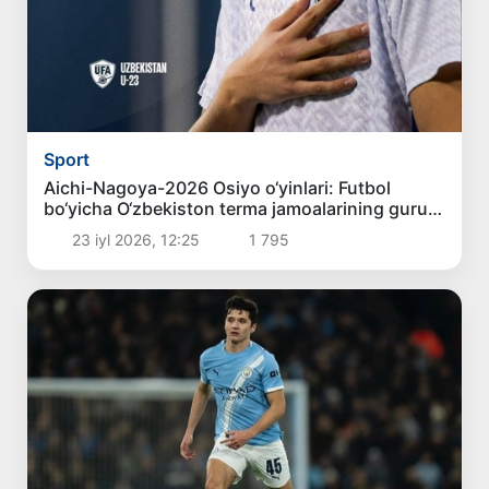
Sport
Aichi-Nagoya-2026 Osiyo o‘yinlari: Futbol
bo‘yicha O‘zbekiston terma jamoalarining guruh
bosqichidagi raqiblari aniqlandi
23 iyl 2026, 12:25
1 795