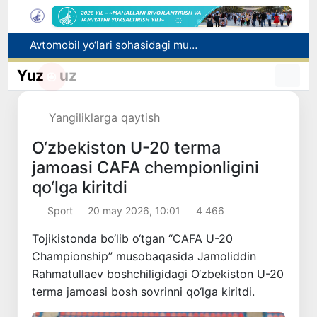
Avtomobil yo‘lari sohasidagi munosabatlar tartibga solindi
Raqobat qo‘mitasi aralashuvi bilan tadbirkordan gaz uchun asossiz undirilgan to‘lov qaytarilishi ta’minlandi
Yuz
uz
Brent neftining narxi 13-iyuldan beri ilk bor 1 barrel uchun 79 dollardan pastladi
Olmaliqdagi Mis boyitish fabrikasida magistral quvur yorildi
Yangiliklarga qaytish
Nurli, shukuhli, sharafli
O‘zbekiston U-20 terma
jamoasi CAFA chempionligini
qo‘lga kiritdi
Sport
20 may 2026, 10:01
4 466
Tojikistonda bo‘lib o‘tgan “CAFA U-20
Championship” musobaqasida Jamoliddin
Rahmatullaev boshchiligidagi O‘zbekiston U-20
terma jamoasi bosh sovrinni qo‘lga kiritdi.