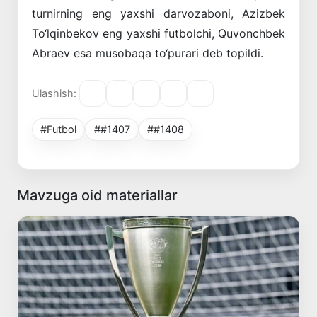
turnirning
eng
yaxshi
darvozaboni
,
Azizbek
To‘lqinbekov
eng
yaxshi
futbolchi
,
Quvonchbek
Abraev
esa
musobaqa
to‘purari
deb
topildi
.
Ulashish:
#Futbol
##1407
##1408
Mavzuga oid materiallar