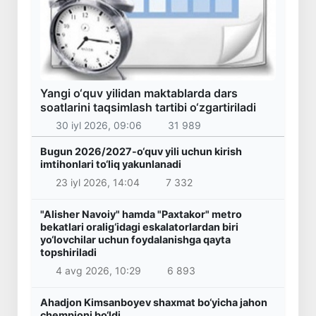
Yangi o‘quv yilidan maktablarda dars
soatlarini taqsimlash tartibi o‘zgartiriladi
30 iyl 2026, 09:06
31 989
Bugun 2026/2027-o‘quv yili uchun kirish
imtihonlari to‘liq yakunlanadi
23 iyl 2026, 14:04
7 332
"Alisher Navoiy" hamda "Paxtakor" metro
bekatlari oralig‘idagi eskalatorlardan biri
yo‘lovchilar uchun foydalanishga qayta
topshiriladi
4 avg 2026, 10:29
6 893
Ahadjon Kimsanboyev shaxmat bo‘yicha jahon
chempioni bo‘ldi