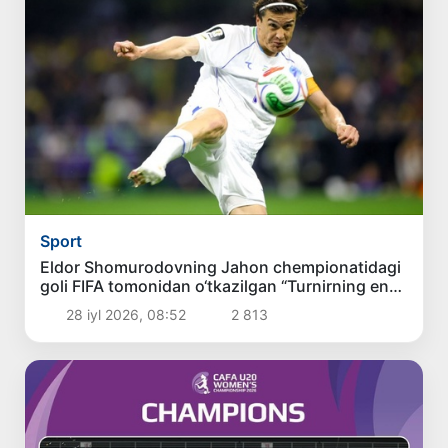
Sport
Eldor Shomurodovning Jahon chempionatidagi
goli FIFA tomonidan o‘tkazilgan “Turnirning eng
chiroyli goli” so‘rovnomasida ikkinchi o‘rinni
28 iyl 2026, 08:52
2 813
egalladi