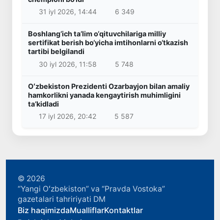
31 iyl 2026, 14:44
6 349
Boshlang‘ich ta’lim o‘qituvchilariga milliy
sertifikat berish bo‘yicha imtihonlarni o‘tkazish
tartibi belgilandi
30 iyl 2026, 11:58
5 748
Oʻzbekiston Prezidenti Ozarbayjon bilan amaliy
hamkorlikni yanada kengaytirish muhimligini
taʼkidladi
17 iyl 2026, 20:42
5 587
© 2026
“Yangi Oʻzbekiston” va “Pravda Vostoka”
gazetalari tahririyati DM
Biz haqimizda
Mualliflar
Kontaktlar