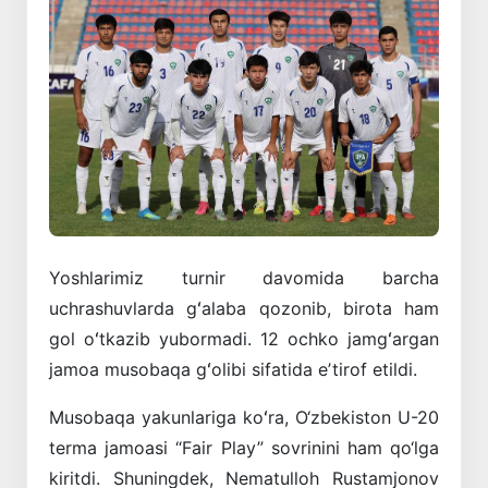
Yoshlarimiz
turnir
davomida
barcha
uchrashuvlarda
gʻalaba
qozonib
,
birota
ham
gol
oʻtkazib
yubormadi
. 12
ochko
jamgʻargan
jamoa
musobaqa
gʻolibi
sifatida
eʼtirof
etildi
.
Musobaqa
yakunlariga
koʻra
,
O‘zbekiston
U
-20
terma
jamoasi
“
Fair
Play
”
sovrinini
ham
qo‘lga
kiritdi
.
Shuningdek
,
Nematulloh
Rustamjonov