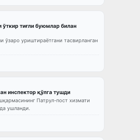
 ўткир тиғли буюмлар билан
и ўзаро уриштираётгани тасвирланган
ан инспектор қўлга тушди
шқармасининг Патрул-пост хизмати
да ушланди.