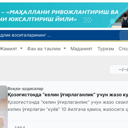
Тошкентда 4 килограммдан ортиқ гиёҳвандлик воситаларининг «закладка» усулида тарқатилишига чек қўйилди
Ўқишини кўчириш бўйича рад этилган аризаларни 10 августга қадар таҳрирлаш мумкин
I ва II гуруҳ ногиронлиги бўлган фуқароларга пенсия проактив тарзда тайинланади
Жамият
Фан ва таълим
Маданият
Туризм
Спо
ар хавфсиз бўлиши шарт
FOTON ва MKBANK стратегик ҳамкорлик ва бўлиб тўлаш шартлари!
Воқеа-ҳодисалар
Қозоғистонда “келин ўғирлаганлик” учун жазо 
Қозоғистонда “келин ўғирлаганлик” учун жазо сези
келин ўғирлаган “куёв” 10 йилгача қамоқ жазосига 
тутилганидан ик...