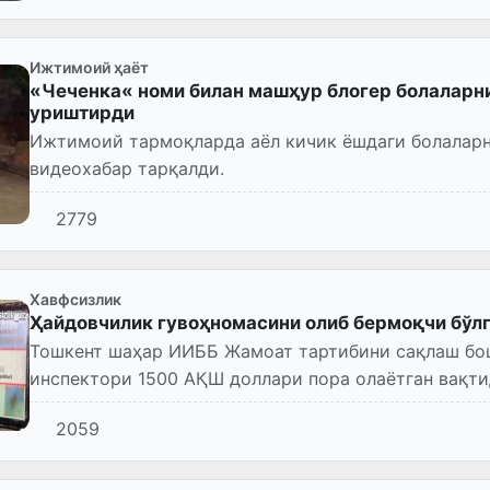
Ижтимоий ҳаёт
«Чеченка« номи билан машҳур блогер болаларни
уриштирди
Ижтимоий тармоқларда аёл кичик ёшдаги болаларн
видеохабар тарқалди.
2779
Хавфсизлик
Ҳайдовчилик гувоҳномасини олиб бермоқчи бўлг
Тошкент шаҳар ИИББ Жамоат тартибини сақлаш бо
инспектори 1500 АҚШ доллари пора олаётган вақти
2059