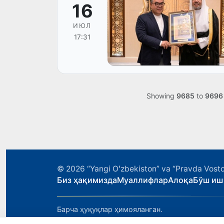
16
ИЮЛ
17:31
Showing
9685
to
9696
© 2026
“Yangi Oʻzbekiston” va “Pravda Vosto
Биз ҳақимизда
Муаллифлар
Алоқа
Бўш иш
Барча ҳуқуқлар ҳимояланган.