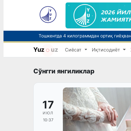
Yuz
uz
Сиёсат
Иқтисодиёт
Бозорга чиқариладиган барча маҳсулотл
Сўнгги янгиликлар
17
ИЮЛ
10:37