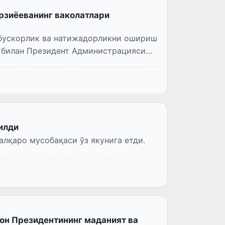
рзиёеванинг ваколатлари
ббускорлик ва натижадорликни ошириш
 билан Президент Администрацияси
тилди
лқаро мусобақаси ўз якунига етди.
он Президентининг маданият ва