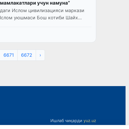
 мамлакатлари учун намуна”
ндаги Ислом цивилизацияси маркази
Ислом уюшмаси Бош котиби Шайх
6671
6672
›
Ишлаб чиқарди
yuz.uz