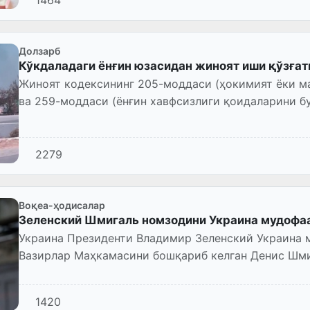
1464
Долзарб
Кўкдаладаги ёнғин юзасидан жиноят иши қўзғат
Жиноят кодексининг 205-моддаси (ҳокимият ёки м
ва 259-моддаси (ёнғин хавфсизлиги қоидаларини б
2279
Воқеа-ҳодисалар
Зеленский Шмигаль номзодини Украина мудофаа
Украина Президенти Владимир Зеленский Украина 
Вазирлар Маҳкамасини бошқариб келган Денис Шми
1420