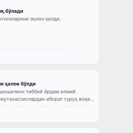
иқ бўлади
огнозларини эълон қилди.
и ҳалок бўлди
 шошилинч тиббий ёрдам илмий
мутахассислардан иборат гуруҳ воқеа