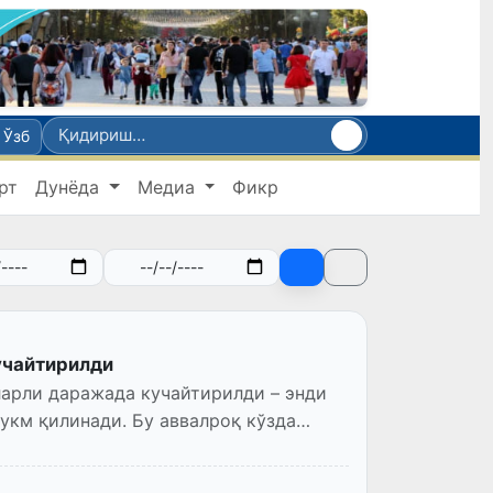
Ўзб
рт
Дунёда
Медиа
Фикр
кучайтирилди
ларли даражада кучайтирилди – энди
ҳукм қилинади. Бу аввалроқ кўзда