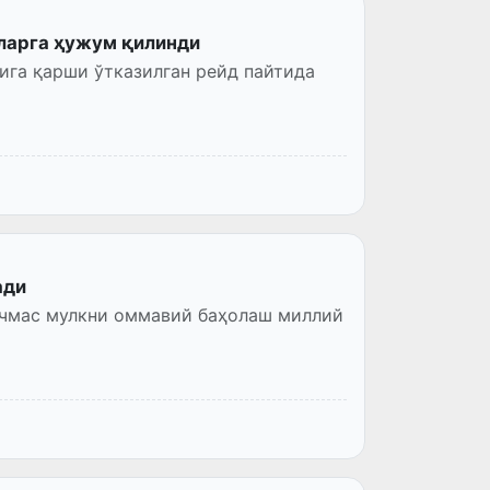
рларга ҳужум қилинди
ига қарши ўтказилган рейд пайтида
ади
ўчмас мулкни оммавий баҳолаш миллий