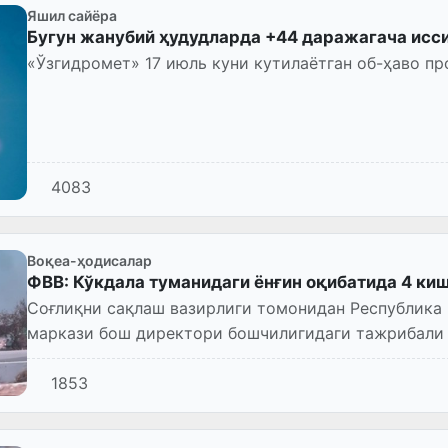
Яшил сайёра
Бугун жанубий ҳудудларда +44 даражагача исс
«Ўзгидромет» 17 июль куни кутилаётган об-ҳаво пр
4083
Воқеа-ҳодисалар
ФВВ: Кўкдала туманидаги ёнғин оқибатида 4 киш
Соғлиқни сақлаш вазирлиги томонидан Республика
маркази бош директори бошчилигидаги тажрибали 
жойига юборилган.
1853