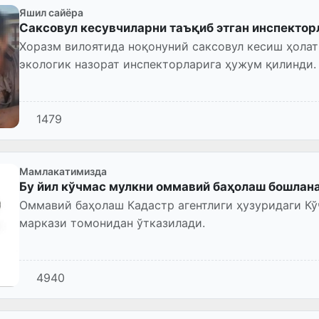
Яшил сайёра
Саксовул кесувчиларни таъқиб этган инспекто
Хоразм вилоятида ноқонуний саксовул кесиш ҳолат
экологик назорат инспекторларига ҳужум қилинди.
1479
Мамлакатимизда
Бу йил кўчмас мулкни оммавий баҳолаш бошлан
Оммавий баҳолаш Кадастр агентлиги ҳузуридаги К
маркази томонидан ўтказилади.
4940