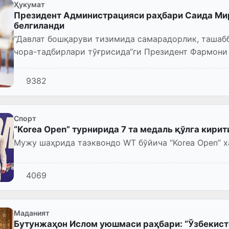
Ҳукумат
Президент Администрацияси раҳбари Саида Ми
белгиланди
“Давлат бошқаруви тизимида самарадорлик, таша
чора-тадбирлари тўғрисида“ги Президент Фармони
тузилмасига ўзгартир...
9382
Спорт
“Korea Open” турнирида 7 та медаль қўлга кири
Мужу шаҳрида таэквондо WТ бўйича “Korea Open” ха
4069
Маданият
Бутунжаҳон Ислом уюшмаси раҳбари: “Ўзбекист