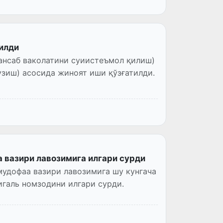
илди
ансаб ваколатини суиистеъмол қилиш)
узиш) асосида жиноят иши қўзғатилди.
 вазири лавозимига илгари сурди
мудофаа вазири лавозимига шу кунгача
галь номзодини илгари сурди.