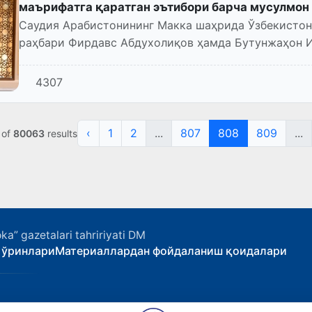
маърифатга қаратган эътибори барча мусулмон
Саудия Арабистонининг Макка шаҳрида Ўзбекисто
раҳбари Фирдавс Абдухолиқов ҳамда Бутунжаҳон 
Муҳаммад бин Абдулкарим ал...
4307
‹
1
2
...
807
808
809
...
of
80063
results
ka” gazetalari tahririyati DM
 ўринлари
Материаллардан фойдаланиш қоидалари