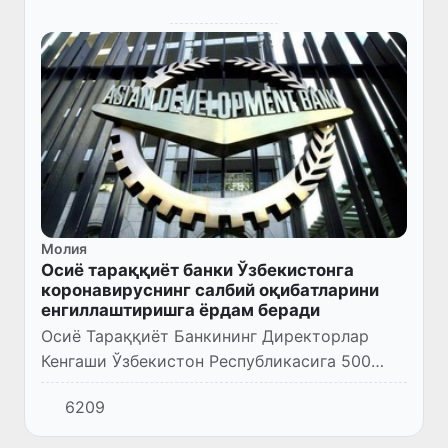
Молия
Осиё тараққиёт банки Ўзбекистонга
коронавируснинг салбий оқибатларини
енгиллаштиришга ёрдам беради
Осиё Тараққиёт Банкининг Директорлар
Кенгаши Ўзбекистон Республикасига 500
миллион доллар миқдоридаги имтиёзли
6209
кредит маблағларини ажратиш бўйича
қарорни бир овоздан маъқуллади.