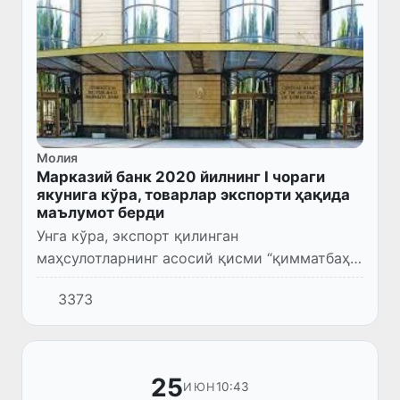
Молия
Марказий банк 2020 йилнинг I чораги
якунига кўра, товарлар экспорти ҳақида
маълумот берди
Унга кўра, экспорт қилинган
маҳсулотларнинг асосий қисми “қимматбаҳо
металлар ва тошлар” – 1,0 млрд. доллар ва
3373
“текстиль ва текстиль маҳсулотлари” – 533
млн долларни ташкил қилган.
25
10:43
ИЮН