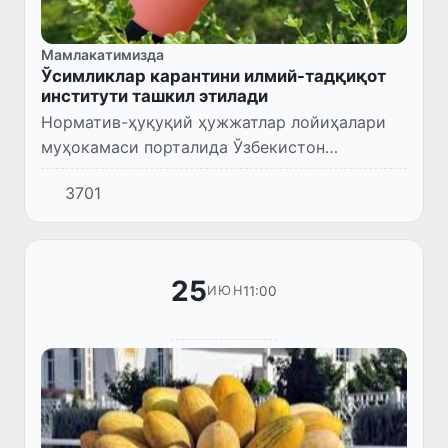
Мамлакатимизда
Ўсимликлар карантини илмий-тадқиқот
институти ташкил этилади
Норматив-ҳуқуқий ҳужжатлар лойиҳалари
муҳокамаси порталида Ўзбекистон
Республикаси Президентининг “Ўсимликлар
3701
карантини бўйича давлат хизмати
фаолиятини янада ривожлантиришга доир...
25
11:00
ИЮН