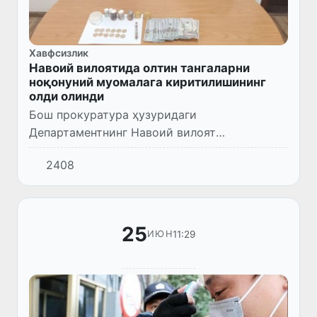
Хавфсизлик
Навоий вилоятида олтин тангаларни
ноқонуний муомалага киритилишининг
олди олинди
Бош прокуратура ҳузуридаги
Департаментнинг Навоий вилоят
бошқармаси ва вилоят ДХХ ходимлари билан
2408
ҳамкорликда ўтказилган тезкор тадбирда
икки нафар фуқаро қўлбола усулда
тайёрланга...
25
11:29
ИЮН