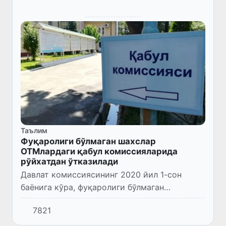
Таълим
Фуқаролиги бўлмаган шахслар
ОТМлардаги қабул комиссияларида
рўйхатдан ўтказилади
Давлат комиссиясининг 2020 йил 1-сон
баёнига кўра, фуқаролиги бўлмаган
шахсларнинг кириш имтиҳонларида
7821
иштирокини таъминлаш мақсадида, улар
олий таълим муасссаларининг қабул