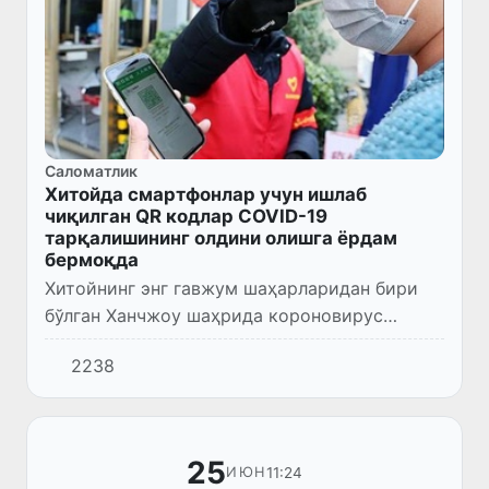
Саломатлик
Хитойда смартфонлар учун ишлаб
чиқилган QR кодлар COVID-19
тарқалишининг олдини олишга ёрдам
бермоқда
Хитойнинг энг гавжум шаҳарларидан бири
бўлган Ханчжоу шаҳрида короновирус
тарқалишининг олдини олишга ёрдам
2238
берадиган стандарт ишлаб чиқилди.
25
11:24
ИЮН