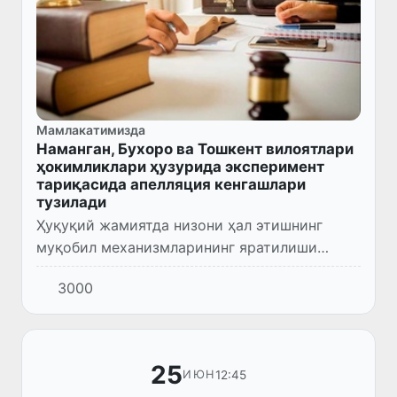
Мамлакатимизда
Наманган, Бухоро ва Тошкент вилоятлари
ҳокимликлари ҳузурида эксперимент
тариқасида апелляция кенгашлари
тузилади
Ҳуқуқий жамиятда низони ҳал этишнинг
муқобил механизмларининг яратилиши
жисмоний ва юридик шахсларнинг бузилган
3000
ҳуқуқларини тиклашга эришишнинг
самарали воситаси сифатида эътироф э...
25
12:45
ИЮН