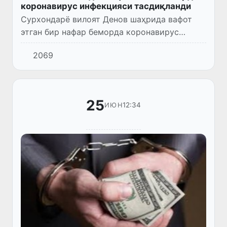
коронавирус инфекцияси тасдиқланди
Сурхондарё вилоят Денов шаҳрида вафот
этган бир нафар беморда коронавирус
инфекцияси тасдиқланди.
2069
25
12:34
ИЮН