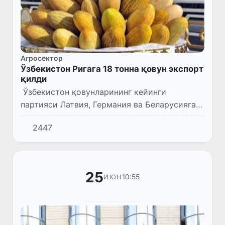
Агросектор
Ўзбекистон Ригага 18 тонна қовун экспорт
қилди
Ўзбекистон қовунларининг кейинги
партияси Латвия, Германия ва Беларусияга
экспорт қилинади.
2447
25
10:55
ИЮН