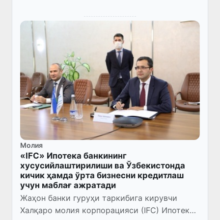
Молия
«IFC» Ипотека банкининг
хусусийлаштирилиши ва Ўзбекистонда
кичик ҳамда ўрта бизнесни кредитлаш
учун маблағ ажратади
Жаҳон банки гуруҳи таркибига кирувчи
Халқаро молия корпорацияси (IFC) Ипотека