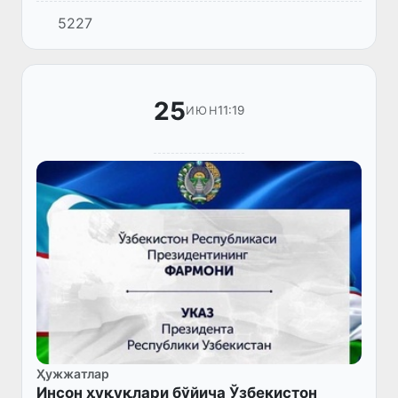
банкининг хусусийлаштирилишини қўллаб-
5227
қувватлаш ҳамда Ўзбекистонда кичик ва
ўрта бизнесни кредитлаш кў...
25
11:19
ИЮН
Ҳужжатлар
Инсон ҳуқуқлари бўйича Ўзбекистон