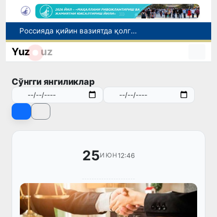
Россияда қийин вазиятда қолган юзлаб ўзбекистонликлар ортга қайтарилди
2030 йилгача хавфли чиқиндиларни қайта ишлаш даражаси 20 фоизга етказилади
Yuz
uz
Ўзбекистон илк бор Халқаро информатика олимпиадаси — IOI 2026га мезбонлик қилади
Тошкентда ППХ инспектори 13 ёшли болани қутқариб қолди
Сўнгги янгиликлар
Ўзбекистонда Барқарор ривожланиш мақсадлари ойлигига старт берилди
25
12:46
ИЮН