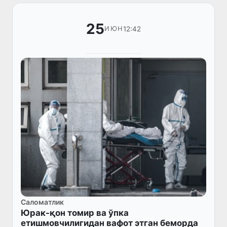
25
12:42
ИЮН
Саломатлик
Юрак-қон томир ва ўпка
етишмовчилигидан вафот этган беморда