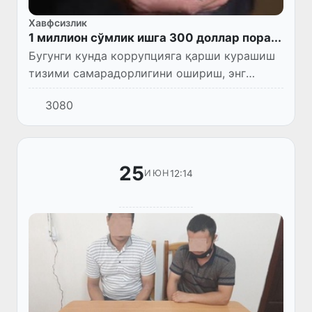
Хавфсизлик
1 миллион сўмлик ишга 300 доллар пора...
Бугунги кунда коррупцияга қарши курашиш
тизими самарадорлигини ошириш, энг
юқори даражадаги қулай ишбилармонлик
3080
муҳитини яратиш, мамлакатнинг халқаро
майдондаги ижобий обрў-эътибор...
25
12:14
ИЮН