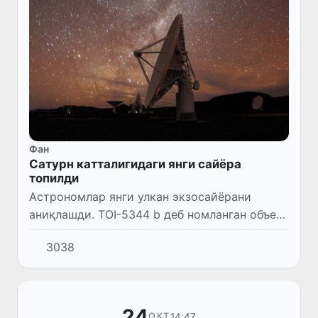
Фан
Сатурн катталигидаги янги сайёра
топилди
Астрономлар янги улкан экзосайёрани
аниқлашди. TOI-5344 b деб номланган объект
ҳажми ва оғирлиги бўйича Сатурн билан
3038
тенглашади.
24
14:47
ОКТ