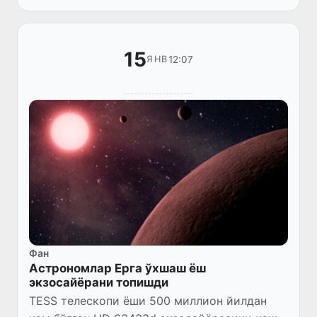
15
12:07
ЯНВ
Фан
Астрономлар Ерга ўхшаш ёш
экзосайёрани топишди
TESS телескопи ёши 500 миллион йилдан