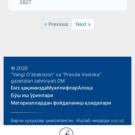
2827
топилгани ҳақида хабар берди.
« Previous
Next »
© 2026
“Yangi Oʻzbekiston” va “Pravda Vostoka”
gazetalari tahririyati DM
Биз ҳақимизда
Муаллифлар
Алоқа
Бўш иш ўринлари
Материаллардан фойдаланиш қоидалари
Барча ҳуқуқлар ҳимояланган.
Ишлаб чиқарди
yuz.uz