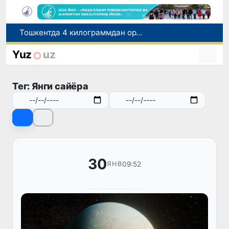
Ўқишини кўчириш бўйича рад этилган аризаларни 10 августга қадар таҳрирлаш мумкин
I ва II гуруҳ ногиронлиги бўлган фуқароларга пенсия проактив тарзда тайинланади
Yuz
uz
Бозорга чиқариладиган барча маҳсулотлар хавфсиз бўлиши шарт
FOTON ва MKBANK стратегик ҳамкорлик ва бўлиб тўлаш шартлари!
Тег: Янги сайёра
Тошкентда 4 килограммдан ортиқ гиёҳвандлик воситаларининг «закладка» усулида тарқатилишига чек қўйилди
30
09:52
ЯНВ