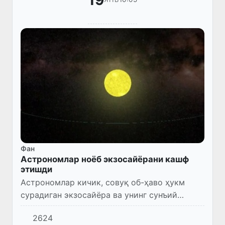
Фан
Астрономлар ноёб экзосайёрани кашф
этишди
Астрономлар кичик, совуқ об-ҳаво ҳукм
сурадиган экзосайёра ва унинг сунъий
йўлдошини топишди.
2624