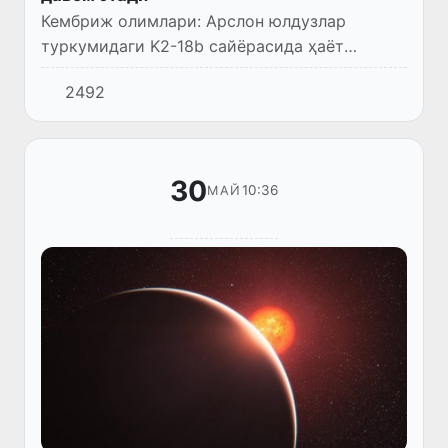
Кембриж олимлари: Арслон юлдузлар
туркумидаги K2-18b сайёрасида ҳаёт
белгилари топилди.
2492
30
10:36
МАЙ