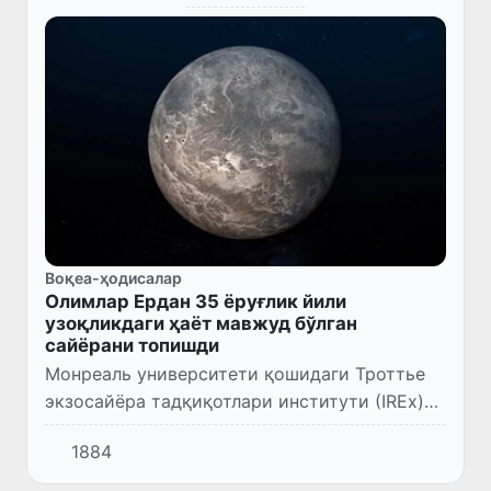
Воқеа-ҳодисалар
Олимлар Ердан 35 ёруғлик йили
узоқликдаги ҳаёт мавжуд бўлган
сайёрани топишди
Монреаль университети қошидаги Троттье
экзосайёра тадқиқотлари институти (IREx)
олимлари L 98-59 тизимида бешинчи сайёра
1884
мавжудлигини тасдиқлашди.