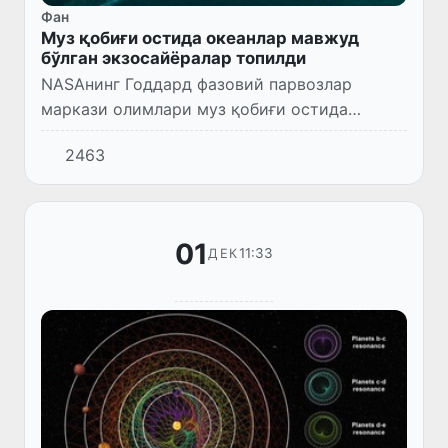
Фан
Муз қобиғи остида океанлар мавжуд
бўлган экзосайёралар топилди
NASAнинг Годдард фазовий парвозлар
маркази олимлари муз қобиғи остида
океанлар бўлиши мумкин бўлган йигирмага
2463
яқин экзосайёраларни топишди.
01
11:33
ДЕК