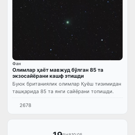
Фан
Олимлар ҳаёт мавжуд бўлган 85 та
экзосайёрани кашф этишди
Буюк британиялик олимлар Қуёш тизимидан
ташқарида 85 та янги сайёрани топишди.
2678
19
10:05
ЯНВ