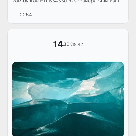
кам бўлган HD 63433d экзосайёрасини кашф
этди. Бу ҳақда Флорида университети
2254
астрономлари маълум қилишди.
14
19:42
ДЕК