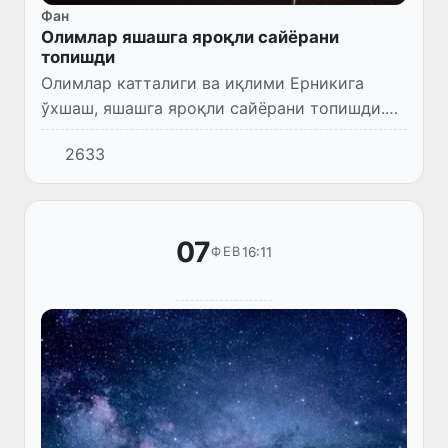
Фан
Олимлар яшашга яроқли сайёрани
топишди
Олимлар катталиги ва иқлими Ерникига
ўхшаш, яшашга яроқли сайёрани топишди.
Осмон жисми Gliese 12 b деб номланди, деб
2633
хабар беради Time нашри.
07
16:11
ФЕВ