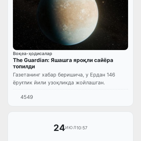
Воқеа-ҳодисалар
The Guardian: Яшашга яроқли сайёра
топилди
Газетанинг хабар беришича, у Ердан 146
ёруғлик йили узоқликда жойлашган.
4549
24
10:57
ИЮЛ