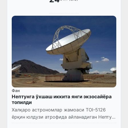
Фан
Нептунга ўхшаш иккита янги экзосайёра
топилди
Халқаро астрономлар жамоаси TOI-5126
ёрқин юлдузи атрофида айланадиган Нептун
ўлчамидаги иккита янги экзосайёра