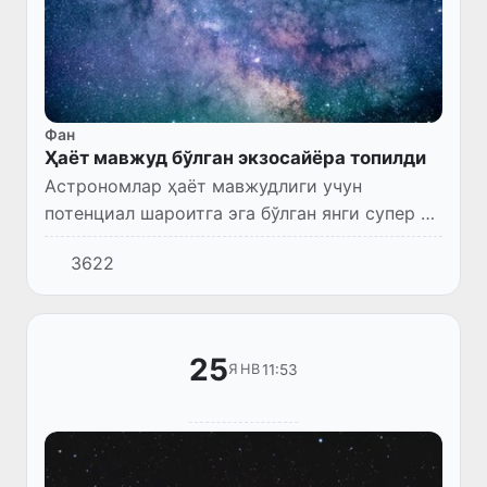
Фан
Ҳаёт мавжуд бўлган экзосайёра топилди
Астрономлар ҳаёт мавжудлиги учун
потенциал шароитга эга бўлган янги супер Ер
типидаги экзосайёрани кашф этишди.
3622
25
11:53
ЯНВ