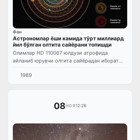
Фан
Астрономлар ёши камида тўрт миллиард
йил бўлган олтита сайёрани топишди
Олимлар HD 110067 юлдузи атрофида
айланиб юрувчи олтита сайёрадан иборат
тизимни аниқлашди.
1989
08
12:26
НОЯ