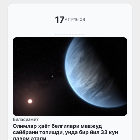
17
16:08
АПР
Биласизми?
Олимлар ҳаёт белгилари мавжуд
сайёрани топишди, унда бир йил 33 кун
давом этади