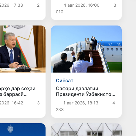
и нав ташкил
пардохти музди меҳнати
2026, 17:33
2
4 авг 2026, 16:00
3
ешавад
хидматчиёни давлатӣ
010
баррасӣ шуданд
Сиёсат
Сафари давлатии
орҳо дар соҳаи
Президенти Ӯзбекистон
аз баррасӣ
ба Қирғизистон ба
1 авг 2026, 18:13
4
2026, 16:42
3
анҷом расид
233