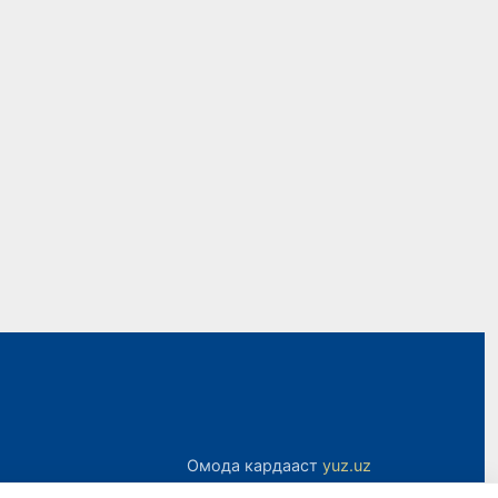
Омода кардааст
yuz.uz