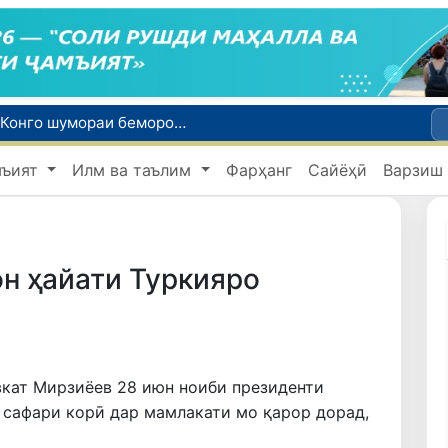
Эбола аз назорат берун мешавад: дар ҶД Конго шумораи беморон дар як ҳафта ду баробар афзуд, СУТ бонги хатар мезанад
Дар моҳи июл дар Ӯзбекистон нархи маҳсулоти озуқаворӣ коҳиш ёфт, аммо баъзе молу хидматрасониҳо гарон шуданд
Дар Сенат тадбирҳои беҳтар намудани мавқеи Ӯзбекистон дар рейтингҳо ва индексҳои байналмилалӣ баррасӣ шуданд
мъият
Илм ва таълим
Фарҳанг
Сайёҳӣ
Варзиш
Сарвари ВКХ-и Ӯзбекистон бо роҳбарияти Ҳиндустон музокирот анҷом дода, дар Форуми соҳибкории Ӯзбекистону Ҳиндустон иштирок кард
Дар вилояти Самарқанд ва шаҳри Тошканд ҳолатҳои фасод ва қаллобӣ ошкор гардид
н ҳайати Туркияро
кат Мирзиёев 28 июн ноиби президенти
 сафари корӣ дар мамлакати мо қарор дорад,