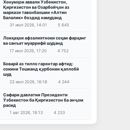
Хонумҳои аввали Ӯзбекистон,
Қирғизистон ва Озарбойҷон аз
маркази тавонбахшии «Алтин
Балалик» боздид намуданд
31 июл 2026, 14:01
5 645
Лоиҳаҳои афзалиятноки соҳаи фарҳанг
ва санъат муаррифӣ шуданд
17 июл 2026, 17:20
4 752
Боварӣ аз тилло гаронтар афтид:
сокини Тошканд қурбонии қаллобӣ
шуд
23 июл 2026, 16:18
4 244
Сафари давлатии Президенти
Ӯзбекистон ба Қирғизистон ба анҷом
расид
1 авг 2026, 18:13
4 233