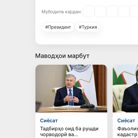
Мубодила кардан:
#Президент
#Туркия
Маводҳои марбут
Сиёсат
Сиёсат
Тадбирҳо оид ба рушди
Фаъолия
чорводорӣ ва
кадастр