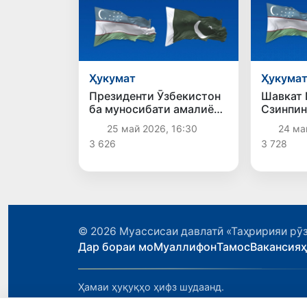
Ҳукумат
Ҳукума
Президенти Ӯзбекистон
Шавкат 
ба муносибати амалиёти
Сзинпин
террористӣ дар Кветта
дар кон
25 май 2026, 16:30
24 ма
ҳамдардӣ ирсол кард
изҳори 
3 626
3 728
© 2026
Муассисаи давлатӣ «Таҳририяи рӯз
Дар бораи мо
Муаллифон
Тамос
Вакансия
Ҳамаи ҳуқуқҳо ҳифз шудаанд.