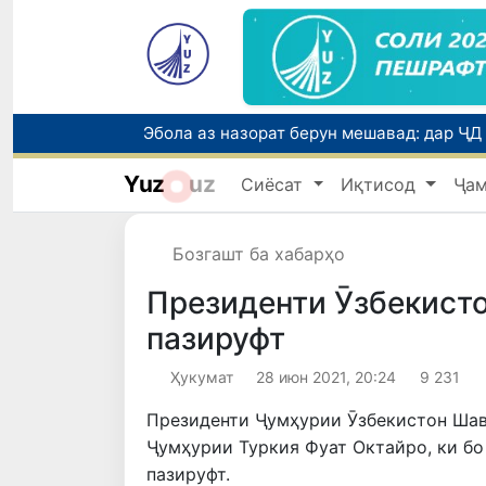
Yuz
uz
Сиёсат
Иқтисод
Ҷа
Бозгашт ба хабарҳо
Президенти Ӯзбекисто
пазируфт
Ҳукумат
28 июн 2021, 20:24
9 231
Президенти Ҷумҳурии Ӯзбекистон Шав
Ҷумҳурии Туркия Фуат Октайро, ки бо
пазируфт.