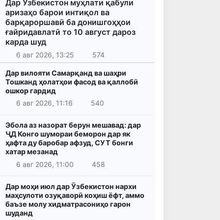
Дар Ӯзбекистон муҳлати қабули
аризаҳо барои интиқол ва
барқароршавӣ ба донишгоҳҳои
ғайридавлатӣ то 10 август дароз
карда шуд
6 авг 2026, 13:25
574
Дар вилояти Самарқанд ва шаҳри
Тошканд ҳолатҳои фасод ва қаллобӣ
ошкор гардид
6 авг 2026, 11:16
540
Эбола аз назорат берун мешавад: дар
ҶД Конго шумораи беморон дар як
ҳафта ду баробар афзуд, СУТ бонги
хатар мезанад
6 авг 2026, 11:00
458
Дар моҳи июл дар Ӯзбекистон нархи
маҳсулоти озуқаворӣ коҳиш ёфт, аммо
баъзе молу хидматрасониҳо гарон
шуданд