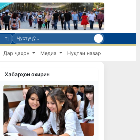
Tj
Дар ҷаҳон
Медиа
Нуқтаи назар
Хабарҳои охирин