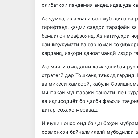
оқибатҳои пандемия андешидашуда қа
Аз ҷумла, аз аввали сол мубодила ва 
гирифтанд, ҳаҷми савдои тарафайн в
бемайлон меафзоянд. Аз натиҷаҳои ч
байниҳукуматӣ ва барномаи соҳибкор
карданд, изҳори қаноатмандӣ изҳор г
Аҳамияти омодагии ҳамаҷонибаи рӯз
стратегӣ дар Тошканд таъкид гардид.
ва миқёси ҳамкорӣ, қабули Созишнома
минтақаи муштараки саноатӣ, пешбур
ва иқтисодиёт бо ҷалби фаъоли таҷри
дигар соҳаҳо меравад.
Инчунин онҳо оид ба ҷанбаҳои мубра
созмонҳои байналмилалӣ мубодилаи а