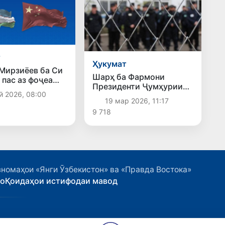
т
Ҳукумат
Мирзиёев ба Си
Шарҳ ба Фармони
 пас аз фоҷеа
Президенти Ҷумҳурии
и ангишти Чин
й 2026, 08:00
Ӯзбекистон «Дар бораи
ҳамдардӣ кард
19 мар 2026, 11:17
афви гурӯҳи шахсоне, ки
9 718
ҷазо адо мекунанд ва аз
кирдори худ самимона
пушаймон шуда, қатъӣ
ба роҳи ислоҳ
гузаштаанд»
номаҳои «Янги Ӯзбекистон» ва «Правда Востока»
ҳо
Қоидаҳои истифодаи мавод