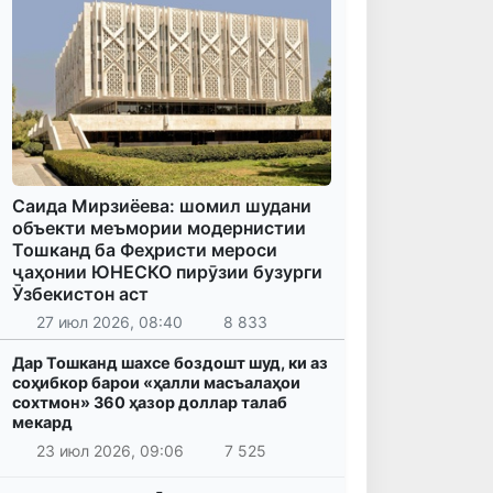
Саида Мирзиёева: шомил шудани
объекти меъмории модернистии
Тошканд ба Феҳристи мероси
ҷаҳонии ЮНЕСКО пирӯзии бузурги
Ӯзбекистон аст
27 июл 2026, 08:40
8 833
Дар Тошканд шахсе боздошт шуд, ки аз
соҳибкор барои «ҳалли масъалаҳои
сохтмон» 360 ҳазор доллар талаб
мекард
23 июл 2026, 09:06
7 525