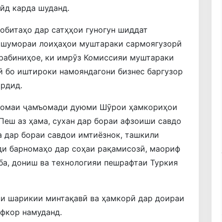
йд карда шуданд.
робитаҳо дар сатҳҳои гуногун шиддат
а шумораи лоиҳаҳои муштараки сармоягузорӣ
орабиниҳое, ки имрӯз Комиссияи муштараки
ӣ бо иштироки намояндагони бизнес баргузор
ардид.
номаи ҷамъомади дуюми Шӯрои ҳамкориҳои
 Пеш аз ҳама, сухан дар бораи афзоиши савдо
 дар бораи савдои имтиёзнок, ташкили
ди барномаҳо дар соҳаи рақамисозӣ, маориф
ба, дониш ва технологияи пешрафтаи Туркия
ми шарикии минтақавӣ ва ҳамкорӣ дар доираи
фкор намуданд.