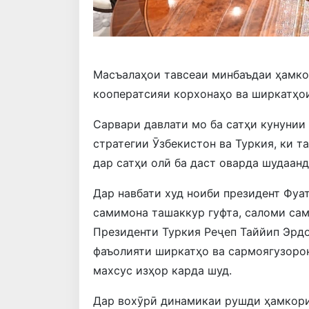
Масъалаҳои тавсеаи минбаъдаи ҳамко
кооператсияи корхонаҳо ва ширкатҳо
Сарвари давлати мо ба сатҳи кунунии
стратегии Ӯзбекистон ва Туркия, ки 
дар сатҳи олӣ ба даст оварда шудаанд
Дар навбати худ ноиби президент Фуа
самимона ташаккур гуфта, саломи сам
Президенти Туркия Реҷеп Таййип Эрдо
фаъолияти ширкатҳо ва сармоягузоро
махсус изҳор карда шуд.
Дар вохӯрӣ динамикаи рушди ҳамкори