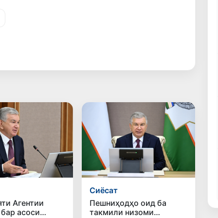
Сиёсат
ти Агентии
Пешниҳодҳо оид ба
 бар асоси
такмили низоми