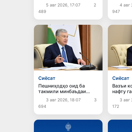
паррандапарварӣ
равишҳо
5 авг 2026, 17:07
2
4 авг 
баррасӣ шуданд
карда м
489
947
Сиёсат
Сиёсат
Пешниҳодҳо оид ба
Вазъи к
такмили минбаъдаи
нафту г
низоми ҳифзи иҷтимоӣ
шуданд
3 авг 2026, 18:07
3
3 авг 
баррасӣ гардиданд
694
172