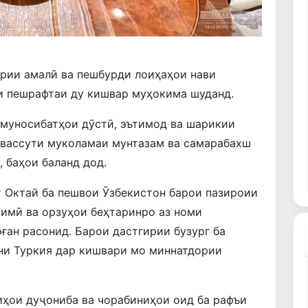
рии амалӣ ва пешбурди лоиҳаҳои нави
и пешрафтаи ду кишвар муҳокима шуданд.
 муносибатҳои дӯстӣ, эътимод ва шарикии
тавассути муколамаи мунтазам ва самарабахш
, баҳои баланд дод.
т Октай ба пешвои Ӯзбекистон барои пазироии
имӣ ва орзуҳои беҳтаринро аз номи
ған расонид. Барои дастгирии бузург ба
ни Туркия дар кишвари мо миннатдории
ҳои дуҷониба ва чорабиниҳои оид ба рафъи