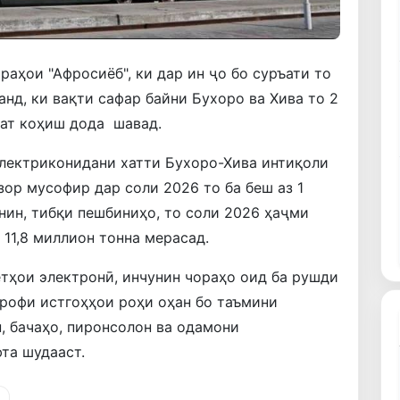
раҳои "Афросиёб", ки дар ин ҷо бо суръати то
анд, ки вақти сафар байни Бухоро ва Хива то 2
оат коҳиш дода шавад.
 электриконидани хатти Бухоро-Хива интиқоли
зор мусофир дар соли 2026 то ба беш аз 1
ин, тибқи пешбиниҳо, то соли 2026 ҳаҷми
 11,8 миллион тонна мерасад.
тҳои электронӣ, инчунин чораҳо оид ба рушди
рофи истгоҳҳои роҳи оҳан бо таъмини
, бачаҳо, пиронсолон ва одамони
та шудааст.