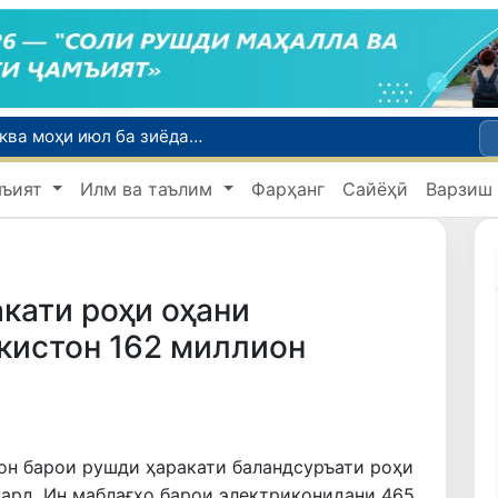
Намояндагии Агентии муҳоҷират дар Москва моҳи июл ба зиёда аз 1,8 ҳазор шаҳрванди Ӯзбекистон кумак расонд
Дастаи мунтахаби Ӯзбекистон ба даври чорякниҳоии «Бозиҳои Оянда – 2026» дар Остона роҳ ёфт
мъият
Илм ва таълим
Фарҳанг
Сайёҳӣ
Варзиш
Дар вилояти Самарқанд ва шаҳри Тошканд ҳолатҳои фасод ва қаллобӣ ошкор гардид
Эбола аз назорат берун мешавад: дар ҶД Конго шумораи беморон дар як ҳафта ду баробар афзуд, СУТ бонги хатар мезанад
Шаҳрвандони Ӯзбекистон метавонанд дар доираи барномаи H-2A ба корҳои мавсимии кишоварзӣ дар ИМА сафарбар шаванд
кати роҳи оҳани
кистон 162 миллион
он барои рушди ҳаракати баландсуръати роҳи
ард. Ин маблағҳо барои электриконидани 465