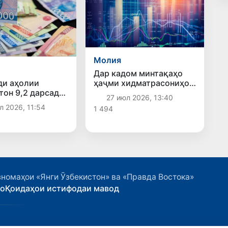
Молия
Дар кадом минтақаҳо
ди аҳолии
ҳаҷми хидматрасониҳои
тон 9,2 дарсад
молиявӣ баланд аст?
27 июл 2026, 13:40
ёфт
л 2026, 11:54
1 494
номаҳои «Янги Ӯзбекистон» ва «Правда Востока»
ҳо
Қоидаҳои истифодаи мавод