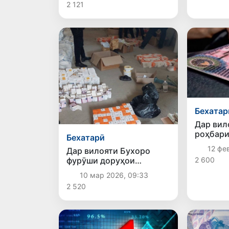
2 121
Бехатар
Дар вил
роҳбари
Бехатарӣ
ронанда
12 фев
Дар вилояти Бухоро
қаллобӣ
2 600
фурӯши доруҳои
шаҳода
пастсифат пешгирӣ
ронанда
10 мар 2026, 09:33
карда шуд
2 520