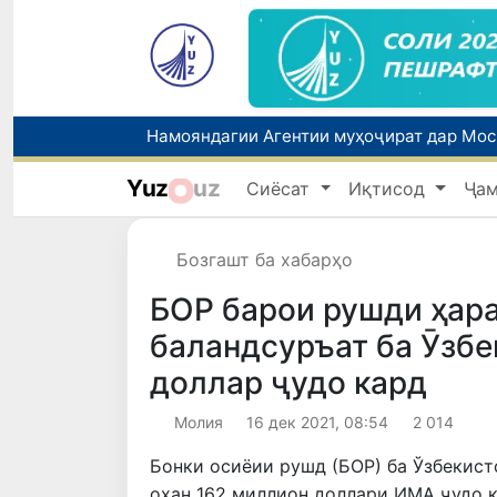
Yuz
uz
Сиёсат
Иқтисод
Ҷа
Бозгашт ба хабарҳо
БОР барои рушди ҳара
баландсуръат ба Ӯзбе
доллар ҷудо кард
Молия
16 дек 2021, 08:54
2 014
Бонки осиёии рушд (БОР) ба Ўзбекист
оҳан 162 миллион доллари ИМА ҷудо к