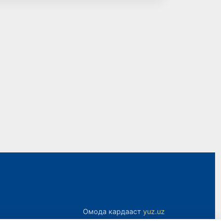
Омода кардааст
yuz.uz