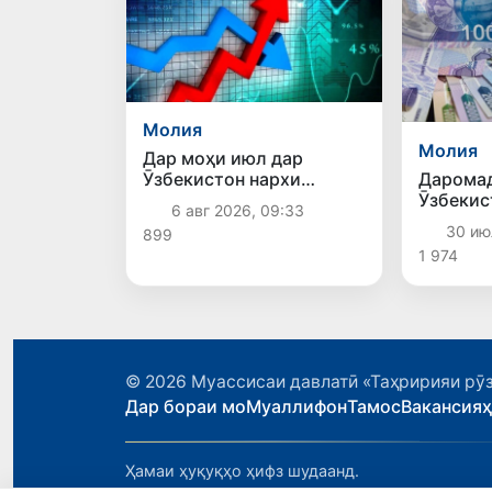
Молия
Молия
Дар моҳи июл дар
Дарома
Ӯзбекистон нархи
Ӯзбекис
маҳсулоти озуқаворӣ
6 авг 2026, 09:33
афзоиш 
коҳиш ёфт, аммо баъзе
30 ию
899
молу хидматрасониҳо
1 974
гарон шуданд
© 2026
Муассисаи давлатӣ «Таҳририяи рӯз
Дар бораи мо
Муаллифон
Тамос
Вакансия
Ҳамаи ҳуқуқҳо ҳифз шудаанд.