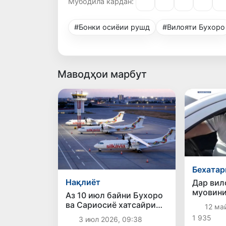
Мубодила кардан:
#Бонки осиёии рушд
#Вилояти Бухоро
Маводҳои марбут
Бехатар
Нақлиёт
Дар вил
муовини
Аз 10 июл байни Бухоро
гирифта
ва Сариосиё хатсайри
12 май
шуд
нави ҳавоӣ ба роҳ монда
1 935
3 июл 2026, 09:38
мешавад