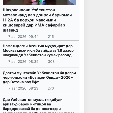
Шаҳрвандони Ӯзбекистон
метавонанд дар доираи барномаи
H-2A ба корҳои мавсимии
кишоварзӣ дар ИМА сафарбар
шаванд
7 авг 2026, 09:44
215
Намояндагии Агентии муҳоҷират дар
Москва моҳи июл ба зиёда аз 1,8 ҳазор
шаҳрванди Ӯзбекистон кумак расонд
7 авг 2026, 08:39
308
Дастаи мунтахаби Ӯзбекистон ба даври
чорякниҳоии «Бозиҳои Оянда – 2026»
дар Остона роҳ ёфт
7 авг 2026, 08:23
270
Дар Ӯзбекистон муҳлати қабули
аризаҳо барои интиқол ва
барқароршавӣ ба донишгоҳҳои