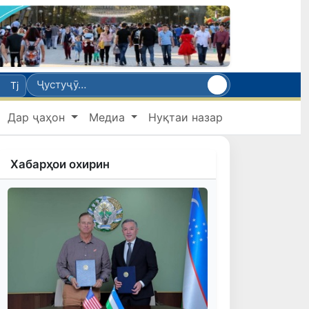
Tj
Дар ҷаҳон
Медиа
Нуқтаи назар
Хабарҳои охирин