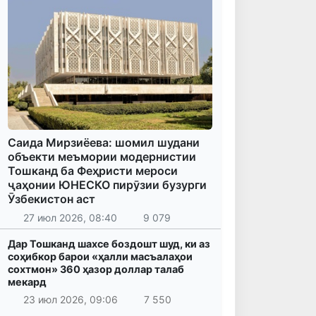
Саида Мирзиёева: шомил шудани
объекти меъмории модернистии
Тошканд ба Феҳристи мероси
ҷаҳонии ЮНЕСКО пирӯзии бузурги
Ӯзбекистон аст
27 июл 2026, 08:40
9 079
Дар Тошканд шахсе боздошт шуд, ки аз
соҳибкор барои «ҳалли масъалаҳои
сохтмон» 360 ҳазор доллар талаб
мекард
23 июл 2026, 09:06
7 550