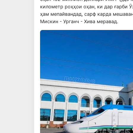
километр роҳҳои оҳан, ки дар ғарби 
ҳам мепайвандад, сарф карда мешаван
Мискин - Урганч - Хива меравад.