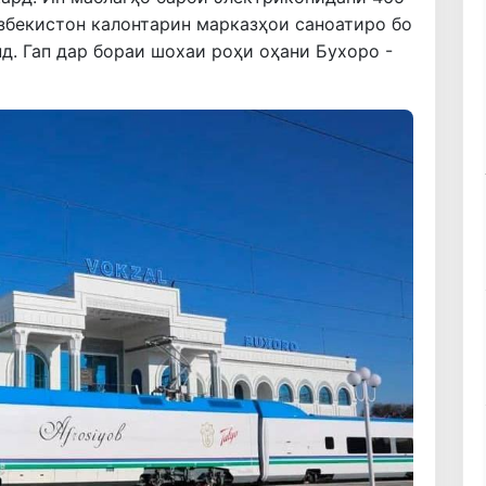
Ӯзбекистон калонтарин марказҳои саноатиро бо
д. Гап дар бораи шохаи роҳи оҳани Бухоро -