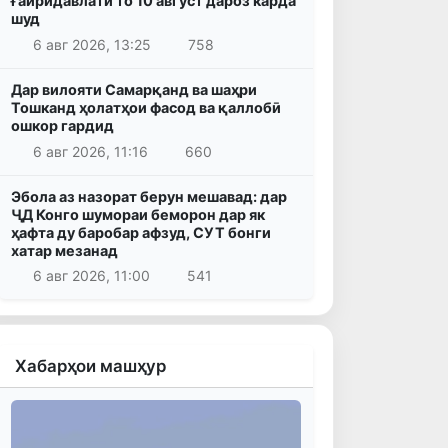
ғайридавлатӣ то 10 август дароз карда
шуд
6 авг 2026, 13:25
758
Дар вилояти Самарқанд ва шаҳри
Тошканд ҳолатҳои фасод ва қаллобӣ
ошкор гардид
6 авг 2026, 11:16
660
Эбола аз назорат берун мешавад: дар
ҶД Конго шумораи беморон дар як
ҳафта ду баробар афзуд, СУТ бонги
хатар мезанад
6 авг 2026, 11:00
541
Хабарҳои машҳур