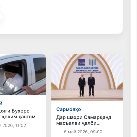
ӣ
Сармояҳо
ояти Бухоро
 ҳоким ҳангоми
Дар шаҳри Самарқанд
ни пора боздошт
масъалаи ҷалби
 2026, 11:02
сармоягузории хориҷӣ
6 май 2026, 09:00
ва оғози маркази TIFC