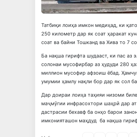
Татбиқи лоиҳа имкон медиҳад, ки қато
250 километр дар як соат ҳаракат кун
соат ва байни Тошканд ва Хива то 7 с
Ба нақша гирифта шудааст, ки пас аз
солонаи мусофирбар аз ҳудуди 280 ҳа
миллион мусофир афзоиш ёбад. Ҳамчун
умумии ҳамлу нақли бор дар як сол ба
Дар доираи лоиҳа таҳияи низоми биле
маҷмӯгии инфрасохтори шаҳрӣ дар ат
дастрасии бехавф ба онҳо барои занон
имконияташон маҳдуд ба нақша гириф