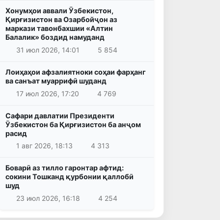
Хонумҳои аввали Ӯзбекистон,
Қирғизистон ва Озарбойҷон аз
маркази тавонбахшии «Алтин
Балалик» боздид намуданд
31 июл 2026, 14:01
5 854
Лоиҳаҳои афзалиятноки соҳаи фарҳанг
ва санъат муаррифӣ шуданд
17 июл 2026, 17:20
4 769
Сафари давлатии Президенти
Ӯзбекистон ба Қирғизистон ба анҷом
расид
1 авг 2026, 18:13
4 313
Боварӣ аз тилло гаронтар афтид:
сокини Тошканд қурбонии қаллобӣ
шуд
23 июл 2026, 16:18
4 254