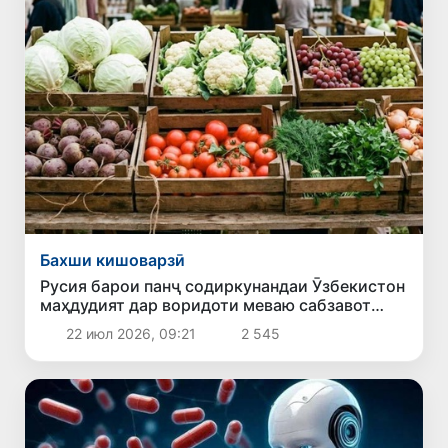
Бахши кишоварзӣ
Русия барои панҷ содиркунандаи Ӯзбекистон
маҳдудият дар воридоти меваю сабзавот
ҷорӣ мекунад
22 июл 2026, 09:21
2 545