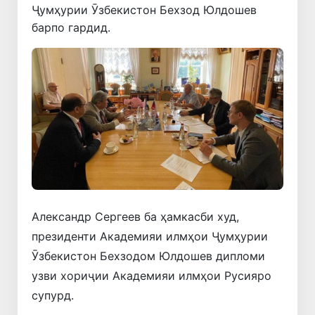
Ҷумҳурии Ӯзбекистон Бехзод Юлдошев
барпо гардид.
Александр Сергеев ба ҳамкасби худ,
президенти Академияи илмҳои Ҷумҳурии
Ӯзбекистон Бехзодом Юлдошев дипломи
узви хориҷии Академияи илмҳои Русияро
супурд.