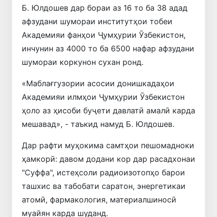
Б. Юлдошев дар бораи аз 16 то ба 38 адад
афзудани шумораи институтҳои тобеи
Академияи фанҳои Ҷумҳурии Ӯзбекистон,
инчунин аз 4000 то ба 6500 нафар афзудани
шумораи коркунон сухан ронд.
«Маблағгузории асосии донишкадаҳои
Академияи илмҳои Ҷумҳурии Ӯзбекистон
ҳоло аз ҳисоби буҷети давлатӣ амалӣ карда
мешавад», - таъкид намуд Б. Юлдошев.
Дар рафти муҳокима самтҳои пешомадноки
ҳамкорӣ: давом додани кор дар расадхонаи
"Суффа", истеҳсоли радиоизотопҳо барои
ташхис ва табобати саратон, энергетикаи
атомӣ, фармакология, материалшиносӣ
муайян карда шуданд.