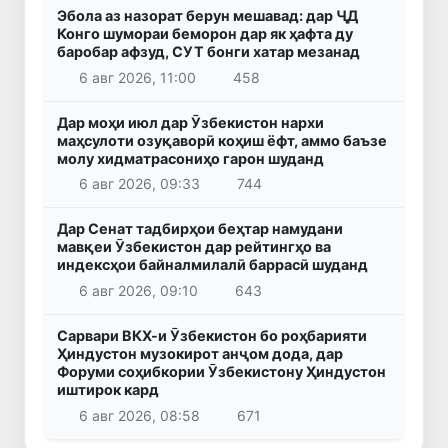
Эбола аз назорат берун мешавад: дар ҶД
Конго шумораи беморон дар як ҳафта ду
баробар афзуд, СУТ бонги хатар мезанад
6 авг 2026, 11:00
458
Дар моҳи июл дар Ӯзбекистон нархи
маҳсулоти озуқаворӣ коҳиш ёфт, аммо баъзе
молу хидматрасониҳо гарон шуданд
6 авг 2026, 09:33
744
Дар Сенат тадбирҳои беҳтар намудани
мавқеи Ӯзбекистон дар рейтингҳо ва
индексҳои байналмилалӣ баррасӣ шуданд
6 авг 2026, 09:10
643
Сарвари ВКХ-и Ӯзбекистон бо роҳбарияти
Ҳиндустон музокирот анҷом дода, дар
Форуми соҳибкории Ӯзбекистону Ҳиндустон
иштирок кард
6 авг 2026, 08:58
671