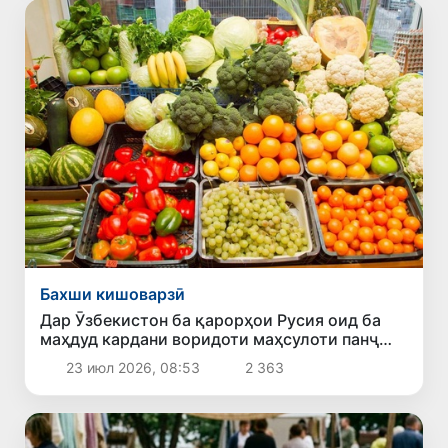
Бахши кишоварзӣ
Дар Ӯзбекистон ба қарорҳои Русия оид ба
маҳдуд кардани воридоти маҳсулоти панҷ
содиркунанда шарҳ доданд
23 июл 2026, 08:53
2 363