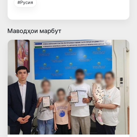
#Русия
Маводҳои марбут