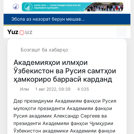
Дар моҳи июл дар Ӯзбекистон нархи маҳсулоти озуқаворӣ коҳиш ёфт, аммо баъзе молу хидматрасониҳо гарон шуданд
Дар Сенат тадбирҳои беҳтар намудани мавқеи Ӯзбекистон дар рейтингҳо ва индексҳои байналмилалӣ баррасӣ шуданд
Yuz
uz
Сарвари ВКХ-и Ӯзбекистон бо роҳбарияти Ҳиндустон музокирот анҷом дода, дар Форуми соҳибкории Ӯзбекистону Ҳиндустон иштирок кард
Дар вилояти Самарқанд ва шаҳри Тошканд ҳолатҳои фасод ва қаллобӣ ошкор гардид
Бозгашт ба хабарҳо
Эбола аз назорат берун мешавад: дар ҶД Конго шумораи беморон дар як ҳафта ду баробар афзуд, СУТ бонги хатар мезанад
Академияҳои илмҳои
Ӯзбекистон ва Русия самтҳои
ҳамкориро баррасӣ карданд
Илм
1 авг 2022, 09:39
4 035
Дар президиуми Академиям фанҳои Русия
мулоқоти президенти Академияи фанҳои
Русия академик Александр Сергеев ва
президенти Академияи фанҳои Ҷумҳурии
Ӯзбекистон академики Академияи фанҳои