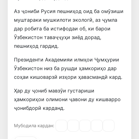
Аз ҷониби Русия пешниҳод оид ба омӯзиши
муштараки мушкилоти экологӣ, аз ҷумла
дар робита ба истифодаи об, ки барои
Ӯзбекистон таваҷҷуҳи зиёд дорад,
пешниҳод гардид.
Президенти Академияи илмҳои Ҷумҳурии
Ӯзбекистон низ ба рушди ҳамкориҳо дар
соҳаи кишоварзӣ изҳори ҳавасмандӣ кард.
Ҳар ду ҷониб мавзӯи густариши
ҳамкориҳои олимони ҷавони ду кишварро
ҷонибдорӣ карданд.
Мубодила кардан: