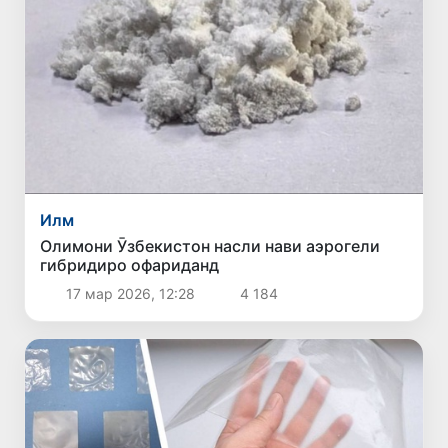
Илм
Олимони Ӯзбекистон насли нави аэрогели
гибридиро офариданд
17 мар 2026, 12:28
4 184