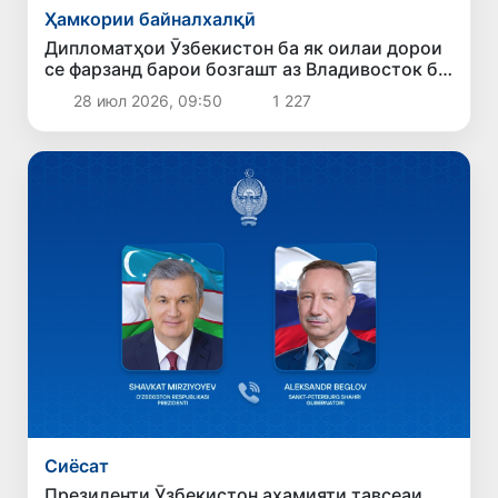
Ҳамкории байналхалқӣ
Дипломатҳои Ӯзбекистон ба як оилаи дорои
се фарзанд барои бозгашт аз Владивосток ба
Ватан кумак карданд
28 июл 2026, 09:50
1 227
Сиёсат
Президенти Ӯзбекистон аҳамияти тавсеаи