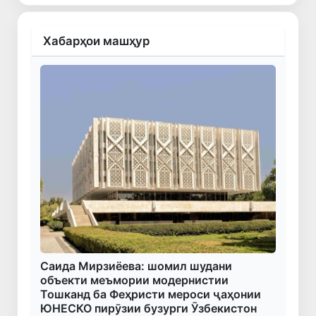
Хабарҳои машҳур
Саида Мирзиёева: шомил шудани
объекти меъмории модернистии
Тошканд ба Феҳристи мероси ҷаҳонии
ЮНЕСКО пирӯзии бузурги Ӯзбекистон