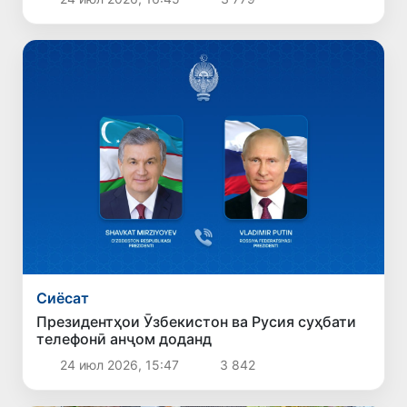
Сиёсат
Президентҳои Ӯзбекистон ва Русия суҳбати
телефонӣ анҷом доданд
24 июл 2026, 15:47
3 842