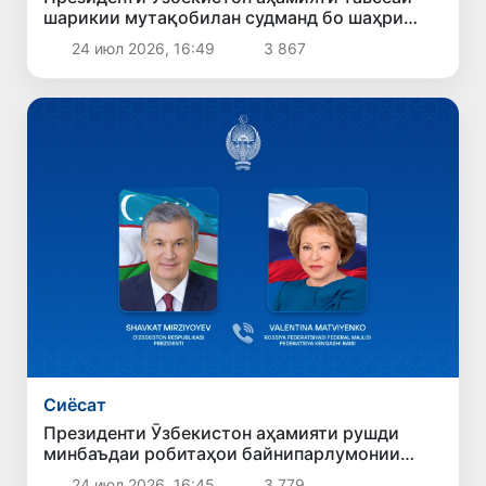
шарикии мутақобилан судманд бо шаҳри
Санкт-Петербургро қайд кард
24 июл 2026, 16:49
3 867
Сиёсат
Президенти Ӯзбекистон аҳамияти рушди
минбаъдаи робитаҳои байнипарлумонии
Ӯзбекистону Русияро таъкид кард
24 июл 2026, 16:45
3 779