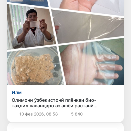
Илм
Олимони ӯзбекистонӣ плёнкаи био-
таҳлилшавандаро аз ашёи растанӣ
офариданд
10 фев 2026, 08:58
5 840