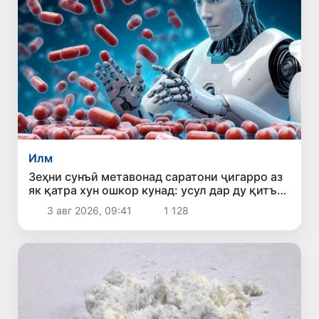
Илм
Зеҳни сунъӣ метавонад саратони ҷигарро аз
як қатра хун ошкор кунад: усул дар ду қитъа
бо муваффақият озмуда шуд
3 авг 2026, 09:41
1 128