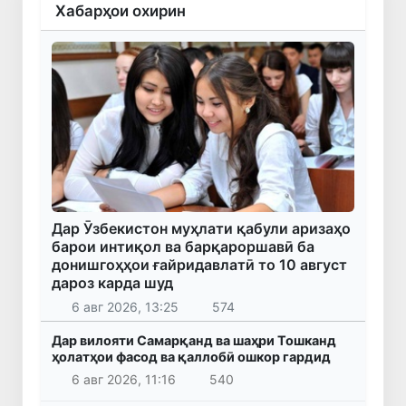
Хабарҳои охирин
Дар Ӯзбекистон муҳлати қабули аризаҳо
барои интиқол ва барқароршавӣ ба
донишгоҳҳои ғайридавлатӣ то 10 август
дароз карда шуд
6 авг 2026, 13:25
574
Дар вилояти Самарқанд ва шаҳри Тошканд
ҳолатҳои фасод ва қаллобӣ ошкор гардид
6 авг 2026, 11:16
540