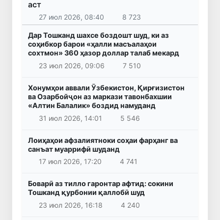
аст
27 июл 2026, 08:40
8 723
Дар Тошканд шахсе боздошт шуд, ки аз
соҳибкор барои «ҳалли масъалаҳои
сохтмон» 360 ҳазор доллар талаб мекард
23 июл 2026, 09:06
7 510
Хонумҳои аввали Ӯзбекистон, Қирғизистон
ва Озарбойҷон аз маркази тавонбахшии
«Алтин Балалик» боздид намуданд
31 июл 2026, 14:01
5 546
Лоиҳаҳои афзалиятноки соҳаи фарҳанг ва
санъат муаррифӣ шуданд
17 июл 2026, 17:20
4 741
Боварӣ аз тилло гаронтар афтид: сокини
Тошканд қурбонии қаллобӣ шуд
23 июл 2026, 16:18
4 240