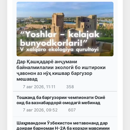
Дар Қашқадарё анҷумани
байналмилалии экологӣ бо иштироки
ҷавонон аз нӯҳ кишвар баргузор
мешавад
7 авг 2026, 11:11
358
Тошканд ба баргузории чемпионати Осиё
оид ба вазнабардорӣ омодагӣ мебинад
7 авг 2026, 09:52
607
Шаҳрвандони Ӯзбекистон метавонанд дар
доираи барномаи H-2A ба корҳои мавсимии