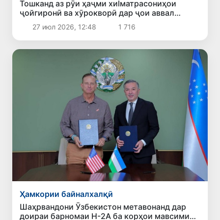
Тошканд аз рӯи ҳаҷми хиlматрасониҳои
ҷойгиронӣ ва хӯрокворӣ дар ҷои аввал
қарор гирифт
27 июл 2026, 12:48
1 716
Ҳамкории байналхалқӣ
Шаҳрвандони Ӯзбекистон метавонанд дар
доираи барномаи H-2A ба корҳои мавсимии