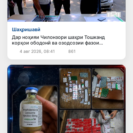
Шаҳришавӣ
Дар ноҳияи Чилонзори шаҳри Тошканд
корҳои ободонӣ ва озодсозии фазои
ҷамъиятӣ идома доранд
4 авг 2026, 08:41
861