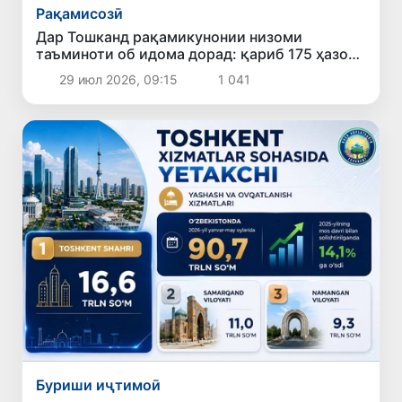
Рақамисозӣ
Дар Тошканд рақамикунонии низоми
таъминоти об идома дорад: қариб 175 ҳазор
ҳисобкунакҳои «ақлманд» насб шудааст
29 июл 2026, 09:15
1 041
Буриши иҷтимоӣ