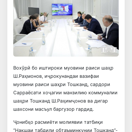
Вохӯрӣ бо иштироки муовини раиси шаҳр
Ш.Раҳмонов, иҷрокунандаи вазифаи
муовини раиси шаҳри Тошканд, сардори
Сарраёсати хоҷагии манзилию коммуналии
шаҳри Тошканд Ш.Раҳимҷонов ва дигар
шахсони масъул баргузор гардид.
Ҷонибҳо расмиёти молиявии татбиқи
“Нақшаи табдили обтаъминкунии Тошканд”-