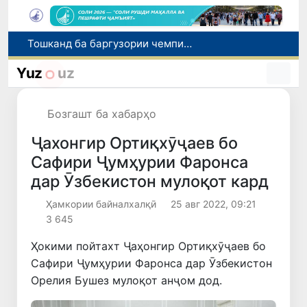
Шаҳрвандони Ӯзбекистон метавонанд дар доираи барномаи H-2A ба корҳои мавсимии кишоварзӣ дар ИМА сафарбар шаванд
Намояндагии Агентии муҳоҷират дар Москва моҳи июл ба зиёда аз 1,8 ҳазор шаҳрванди Ӯзбекистон кумак расонд
Yuz
uz
Дастаи мунтахаби Ӯзбекистон ба даври чорякниҳоии «Бозиҳои Оянда – 2026» дар Остона роҳ ёфт
Дар Қашқадарё анҷумани байналмилалии экологӣ бо иштироки ҷавонон аз нӯҳ кишвар баргузор мешавад
Бозгашт ба хабарҳо
Тошканд ба баргузории чемпионати Осиё оид ба вазнабардорӣ омодагӣ мебинад
Ҷахонгир Ортиқхӯҷаев бо
Сафири Ҷумҳурии Фаронса
дар Ӯзбекистон мулоқот кард
Ҳамкории байналхалқӣ
25 авг 2022, 09:21
3 645
Ҳокими пойтахт Ҷаҳонгир Ортиқхӯҷаев бо
Сафири Ҷумҳурии Фаронса дар Ӯзбекистон
Орелия Бушез мулоқот анҷом дод.