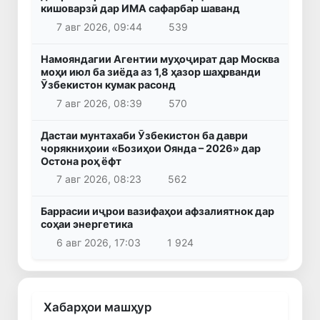
кишоварзӣ дар ИМА сафарбар шаванд
7 авг 2026, 09:44
539
Намояндагии Агентии муҳоҷират дар Москва
моҳи июл ба зиёда аз 1,8 ҳазор шаҳрванди
Ӯзбекистон кумак расонд
7 авг 2026, 08:39
570
Дастаи мунтахаби Ӯзбекистон ба даври
чорякниҳоии «Бозиҳои Оянда – 2026» дар
Остона роҳ ёфт
7 авг 2026, 08:23
562
Баррасии иҷрои вазифаҳои афзалиятнок дар
соҳаи энергетика
6 авг 2026, 17:03
1 924
Хабарҳои машҳур