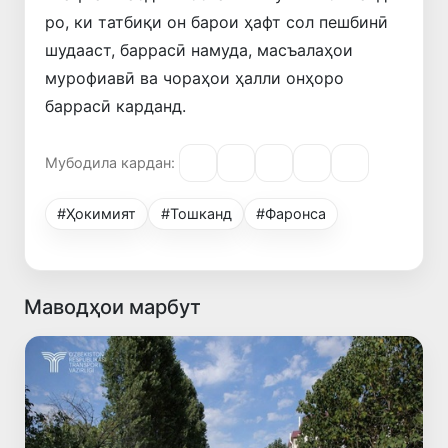
ро, ки татбиқи он барои ҳафт сол пешбинӣ
шудааст, баррасӣ намуда, масъалаҳои
мурофиавӣ ва чораҳои ҳалли онҳоро
баррасӣ карданд.
Мубодила кардан:
#Ҳокимият
#Тошканд
#Фаронса
Маводҳои марбут