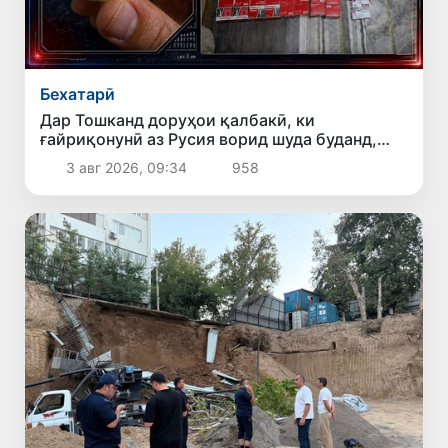
Бехатарӣ
Дар Тошканд доруҳои қалбакӣ, ки
ғайриқонунӣ аз Русия ворид шуда буданд,
ошкор гардиданд
3 авг 2026, 09:34
958