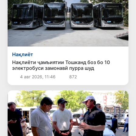
Нақлиёт
Нақлиёти ҷамъиятии Тошканд боз бо 10
электробуси замонавӣ пурра шуд
4 авг 2026, 11:46
872