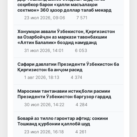
соҳибкор барои «ҳалли масъалаҳои
сохтмон» 360 ҳазор доллар талаб мекард
23 июл 2026, 09:06
7 571
Хонумҳои аввали Ӯзбекистон, Қирғизистон
ва Озарбойҷон аз маркази тавонбахшии
«Алтин Балалик» боздид намуданд
31 июл 2026, 14:01
6 053
Сафари давлатии Президенти Ӯзбекистон ба
Қирғизистон ба анҷом расид
1 авг 2026, 18:13
4 374
Маросими тантанавии истиқболи расмии
Президенти Ӯзбекистон баргузор гардид
30 июл 2026, 14:22
4 284
Боварӣ аз тилло гаронтар афтид: сокини
Тошканд қурбонии қаллобӣ шуд
23 июл 2026, 16:18
4 261