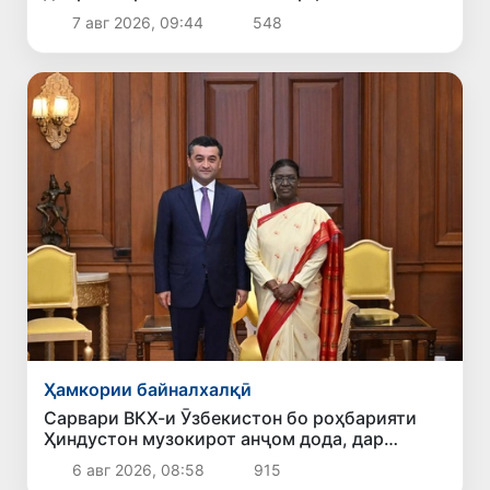
кишоварзӣ дар ИМА сафарбар шаванд
7 авг 2026, 09:44
548
Ҳамкории байналхалқӣ
Сарвари ВКХ-и Ӯзбекистон бо роҳбарияти
Ҳиндустон музокирот анҷом дода, дар
Форуми соҳибкории Ӯзбекистону Ҳиндустон
6 авг 2026, 08:58
915
иштирок кард