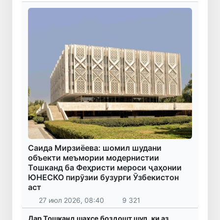
Саида Мирзиёева: шомил шудани
объекти меъмории модернистии
Тошканд ба Феҳристи мероси ҷаҳонии
ЮНЕСКО пирӯзии бузурги Ӯзбекистон
аст
27 июл 2026, 08:40
9 321
Дар Тошканд шахсе боздошт шуд, ки аз