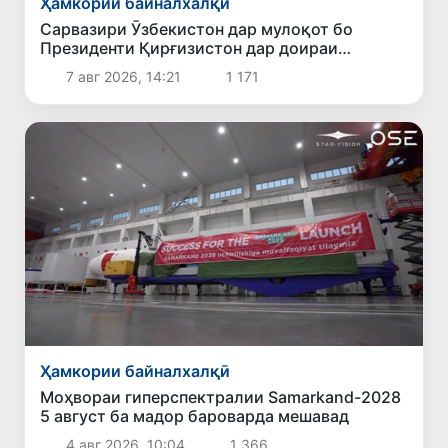
Ҳамкории байналхалқӣ
Сарвазири Ӯзбекистон дар мулоқот бо
Президенти Қирғизистон дар доираи
чорабиниҳои Иттиҳоди иқтисодии АвруОсиё
7 авг 2026, 14:21
1 171
иштирок кард
Ҳамкории байналхалқӣ
Моҳвораи гиперспектралии Samarkand-2028
5 август ба мадор бароварда мешавад
4 авг 2026, 10:04
1 366