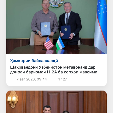
Ҳамкории байналхалқӣ
Шаҳрвандони Ӯзбекистон метавонанд дар
доираи барномаи H-2A ба корҳои мавсимии
кишоварзӣ дар ИМА сафарбар шаванд
7 авг 2026, 09:44
1 127