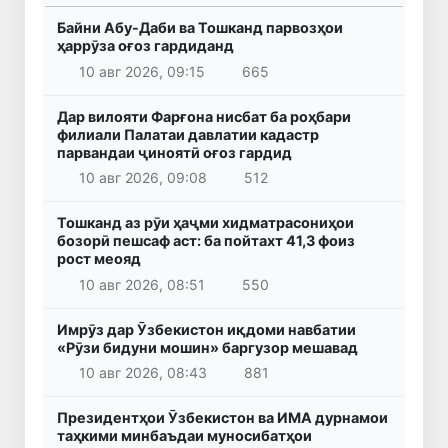
Байни Абу-Даби ва Тошканд парвозҳои
ҳаррӯза оғоз гардиданд
10 авг 2026, 09:15
665
Дар вилояти Фарғона нисбат ба роҳбари
филиали Палатаи давлатии кадастр
парвандаи ҷиноятӣ оғоз гардид
10 авг 2026, 09:08
512
Тошканд аз рӯи ҳаҷми хидматрасониҳои
бозорӣ пешсаф аст: ба пойтахт 41,3 фоиз
рост меояд
10 авг 2026, 08:51
550
Имрӯз дар Ӯзбекистон иқдоми навбатии
«Рӯзи бидуни мошин» баргузор мешавад
10 авг 2026, 08:43
881
Президентҳои Ӯзбекистон ва ИМА дурнамои
таҳкими минбаъдаи муносибатҳои