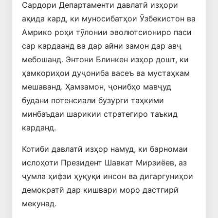
Сардори Департаменти давлатӣ изҳори
ақида кард, ки муносибатҳои Ӯзбекистон ва
Амрико роҳи тӯлонии эволютсиониро паси
сар кардаанд ва дар айни замон дар авҷ
мебошанд. Энтони Блинкен изҳор дошт, ки
ҳамкориҳои дуҷониба васеъ ва мустаҳкам
мешаванд. Ҳамзамон, ҷонибҳо мавҷуд
будани потенсиали бузурги таҳкими
минбаъдаи шарикии стратегиро таъкид
карданд.
Котиби давлатӣ изҳор намуд, ки барномаи
ислоҳоти Президент Шавкат Мирзиёев, аз
ҷумла ҳифзи ҳуқуқи инсон ва дигаргуниҳои
демократӣ дар кишвари моро дастгирӣ
мекунад.