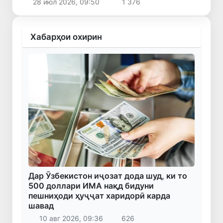
28 июл 2026, 09:50
1 376
Хабарҳои охирин
Дар Ӯзбекистон иҷозат дода шуд, ки то
500 доллари ИМА нақд бидуни
пешниҳоди ҳуҷҷат харидорӣ карда
шавад
10 авг 2026, 09:36
626