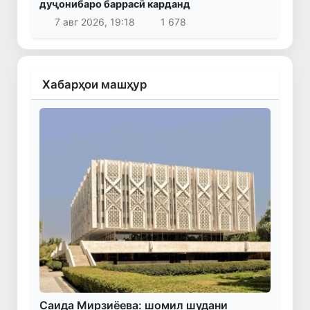
дуҷонибаро баррасӣ карданд
7 авг 2026, 19:18
1 678
Хабарҳои машҳур
Саида Мирзиёева: шомил шудани