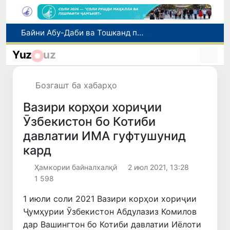
Дар вилояти Фарғона нисбат ба роҳбари филиали Палатаи давлатии кадастр парвандаи ҷиноятӣ оғоз гардид
Тошканд аз рӯи ҳаҷми хидматрасониҳои бозорӣ пешсаф аст: ба пойтахт 41,3 фоиз рост меояд
Yuz
uz
Имрӯз дар Ӯзбекистон иқдоми навбатии «Рӯзи бидуни мошин» баргузор мешавад
Дар Ӯзбекистон иҷозат дода шуд, ки то 500 доллари ИМА нақд бидуни пешниҳоди ҳуҷҷат харидорӣ карда шавад
Бозгашт ба хабарҳо
Байни Абу-Даби ва Тошканд парвозҳои ҳаррӯза оғоз гардиданд
Вазири корҳои хориҷии
Ӯзбекистон бо Котиби
давлатии ИМА гуфтушунид
кард
Ҳамкории байналхалқӣ
2 июл 2021, 13:28
1 598
1 июли соли 2021 Вазири корҳои хориҷии
Ҷумҳурии Ӯзбекистон Абдулазиз Комилов
дар Вашингтон бо Котиби давлатии Иёлоти