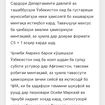
Сардори Департаменти давлатӣ аз
ташаббусҳои Ӯзбекистон оид ба густариши
муносибатҳои неки ҳамсоягӣ бо кишварҳои
минтақа истиқбол кард. Таваҷҷуҳи махсус
ба ҷанбаҳои амалии ҳамкориҳои
минтақавӣ, аз ҷумла дар доираи формати
C5 + 1 зоҳир карда шуд.
Ҷониби Амрико барои кӯшишҳои
Ӯзбекистон оид ба ноил шудан ба сулҳу
суботи устувор дар Афғонистон, тавсеаи
робитаи минтақавӣ, аз ҷумла тавассути
ҳамкориҳои зичии сиёсӣ ва иқтисодӣ бо
ҶИА, ки ба ҳадафҳои таъмини шукуфоӣ ва
рушд дар паҳновари Осиёи Марказӣ ва
Ҷанубӣ хидмат хоҳад кард, сипосгузорӣ