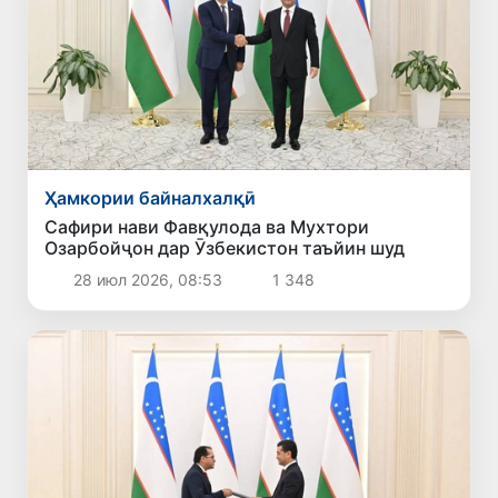
Ҳамкории байналхалқӣ
Сафири нави Фавқулода ва Мухтори
Озарбойҷон дар Ӯзбекистон таъйин шуд
28 июл 2026, 08:53
1 348