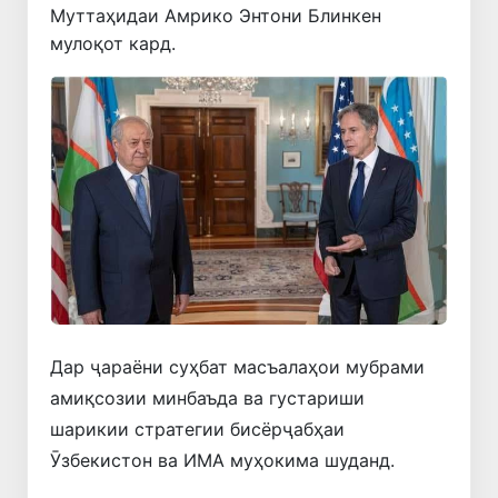
Муттаҳидаи Амрико Энтони Блинкен
мулоқот кард.
Дар ҷараёни суҳбат масъалаҳои мубрами
амиқсозии минбаъда ва густариши
шарикии стратегии бисёрҷабҳаи
Ӯзбекистон ва ИМА муҳокима шуданд.