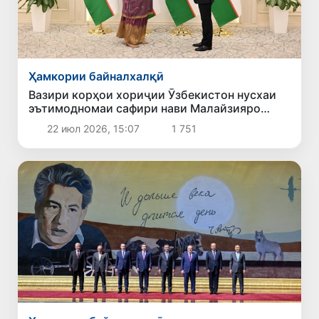
Ҳамкории байналхалқӣ
Вазири корҳои хориҷии Ӯзбекистон нусхаи
эътимодномаи сафири нави Малайзияро
қабул кард
22 июл 2026, 15:07
1 751