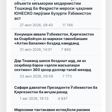
объекти меъмории модернистии
Тошканд ба Феҳристи мероси ҷаҳонии
ЮНЕСКО пирӯзии бузурги Ӯзбекистон
аст
27 июл 2026, 08:40
11 166
Хонумҳои аввали Ӯзбекистон, Қирғизистон
ва Озарбойҷон аз маркази тавонбахшии
«Алтин Балалик» боздид намуданд
31 июл 2026, 14:01
7 860
Дар Тошканд шахсе боздошт шуд, ки аз
соҳибкор барои «ҳалли масъалаҳои
сохтмон» 360 ҳазор доллар талаб мекард
23 июл 2026, 09:06
7 773
Сафари давлатии Президенти Ӯзбекистон ба
Қирғизистон ба анҷом расид
1 авг 2026, 18:13
4 847
Маросими тантанавии истиқболи расмии