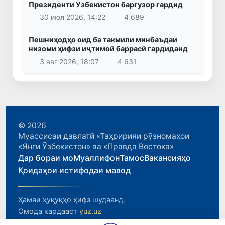
Президенти Ӯзбекистон баргузор гардид
30 июл 2026, 14:22
4 689
Пешниҳодҳо оид ба такмили минбаъдаи
низоми ҳифзи иҷтимоӣ баррасӣ гардиданд
3 авг 2026, 18:07
4 631
© 2026
Муассисаи давлатӣ «Таҳририяи рӯзномаҳои
«Янги Ӯзбекистон» ва «Правда Востока»
Дар бораи мо
Муаллифон
Тамос
Вакансияҳо
Қоидаҳои истифодаи мавод
Ҳамаи ҳуқуқҳо ҳифз шудаанд.
Омода кардааст
yuz.uz