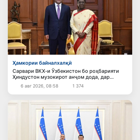
Ҳамкории байналхалқӣ
Сарвари ВКХ-и Ӯзбекистон бо роҳбарияти
Ҳиндустон музокирот анҷом дода, дар
Форуми соҳибкории Ӯзбекистону Ҳиндустон
6 авг 2026, 08:58
1 374
иштирок кард