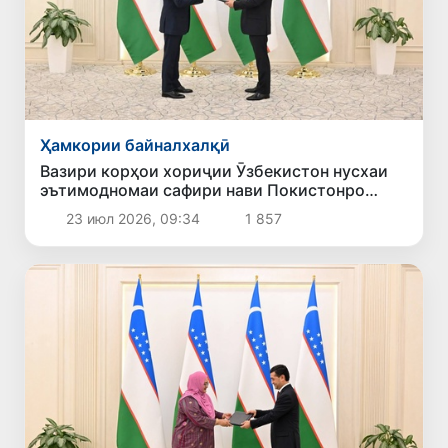
Ҳамкории байналхалқӣ
Вазири корҳои хориҷии Ӯзбекистон нусхаи
эътимодномаи сафири нави Покистонро
қабул кард
23 июл 2026, 09:34
1 857