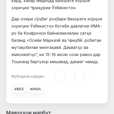
кард, хабар медиҳад Вазорати корҳои
хориҷии Ҷумҳурии Ӯзбекистон.
Дар охири сӯҳбат роҳбари Вазорати корҳои
хориҷии Ӯзбекистон Котиби давлатии ИМА-
ро ба Конфронси байналмилалии сатҳи
баланд «Осиёи Марказӣ ва Ҷанубӣ: робитаи
мутақобилаи минтақавӣ. Даъватҳо ва
имкониятҳо”, ки 15-16 июли соли равон дар
Тошканд баргузор мешавад, даъват намуд.
Мубодила кардан:
#ВКХ
#ИМА
Маводҳои марбут