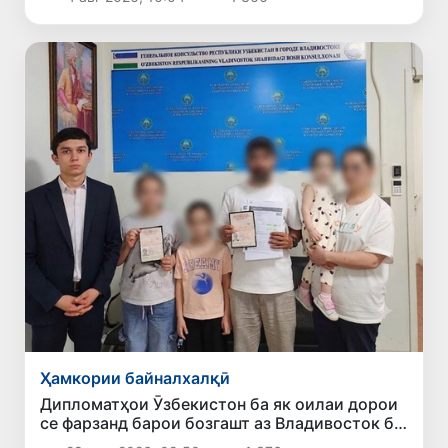
Ҳамкории байналхалқӣ
Дипломатҳои Ӯзбекистон ба як оилаи дорои
се фарзанд барои бозгашт аз Владивосток ба
Ватан кумак карданд