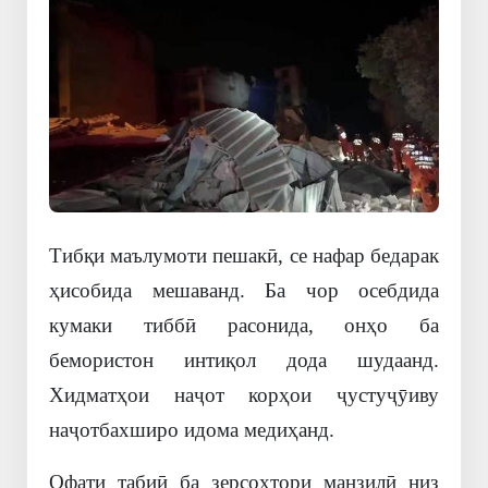
Тибқи маълумоти пешакӣ, се нафар бедарак
ҳисобида мешаванд. Ба чор осебдида
кумаки тиббӣ расонида, онҳо ба
бемористон интиқол дода шудаанд.
Хидматҳои наҷот корҳои ҷустуҷӯиву
наҷотбахширо идома медиҳанд.
Офати табиӣ ба зерсохтори манзилӣ низ