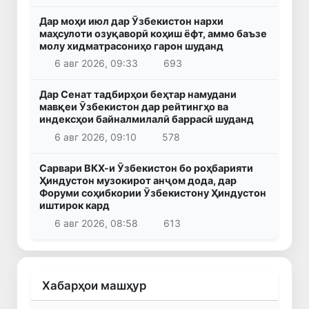
Дар моҳи июл дар Ӯзбекистон нархи
маҳсулоти озуқаворӣ коҳиш ёфт, аммо баъзе
молу хидматрасониҳо гарон шуданд
6 авг 2026, 09:33
693
Дар Сенат тадбирҳои беҳтар намудани
мавқеи Ӯзбекистон дар рейтингҳо ва
индексҳои байналмилалӣ баррасӣ шуданд
6 авг 2026, 09:10
578
Сарвари ВКХ-и Ӯзбекистон бо роҳбарияти
Ҳиндустон музокирот анҷом дода, дар
Форуми соҳибкории Ӯзбекистону Ҳиндустон
иштирок кард
6 авг 2026, 08:58
613
Хабарҳои машҳур