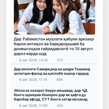
Дар Ӯзбекистон муҳлати қабули аризаҳо
барои интиқол ва барқароршавӣ ба
донишгоҳҳои ғайридавлатӣ то 10 август
дароз карда шуд
6 авг 2026, 13:25
512
Дар вилояти Самарқанд ва шаҳри Тошканд
ҳолатҳои фасод ва қаллобӣ ошкор гардид
6 авг 2026, 11:16
499
Эбола аз назорат берун мешавад: дар ҶД
Конго шумораи беморон дар як ҳафта ду
баробар афзуд, СУТ бонги хатар мезанад
6 авг 2026, 11:00
432