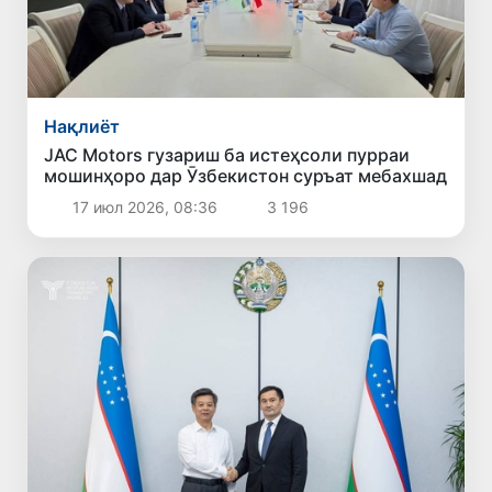
Нақлиёт
JAC Motors гузариш ба истеҳсоли пурраи
мошинҳоро дар Ӯзбекистон суръат мебахшад
17 июл 2026, 08:36
3 196