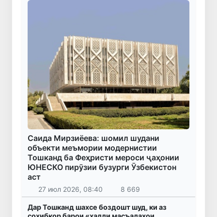
Саида Мирзиёева: шомил шудани
объекти меъмории модернистии
Тошканд ба Феҳристи мероси ҷаҳонии
ЮНЕСКО пирӯзии бузурги Ӯзбекистон
аст
27 июл 2026, 08:40
8 669
Дар Тошканд шахсе боздошт шуд, ки аз
соҳибкор барои «ҳалли масъалаҳои