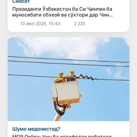
Сиёсат
Президенти Ӯзбекистон ба Си Ҷинпин ба
муносибати обхезӣ ва сӯхтори дар Чин
изҳори ҳамдардӣ кард
10 июл 2026, 15:43
2 220
Шумо медонистед?
MGR Online: Чин ба истифодаи роботҳои