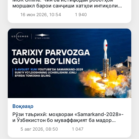
моршакл барои санҷиши хатҳои интиқоли
нерӯи барқ оғоз кард
16 июн 2026, 10:54
1 940
Воқеаҳо
Рӯзи таърихӣ: моҳвораи «Samarkand-2028»-
и Ӯзбекистон бо муваффақият ба мадор
бароварда шуд
5 авг 2026, 08:50
1 047