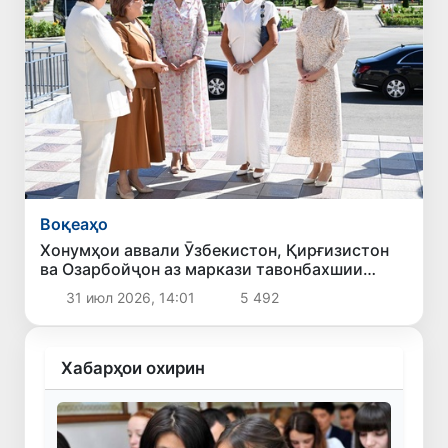
Воқеаҳо
Хонумҳои аввали Ӯзбекистон, Қирғизистон
ва Озарбойҷон аз маркази тавонбахшии
«Алтин Балалик» боздид намуданд
31 июл 2026, 14:01
5 492
Хабарҳои охирин