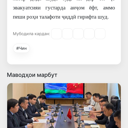
эвакуатсияи густарда анҷом ёфт, аммо
пеши роҳи
талафоти ҷидд
ӣ
гирифта шуд
.
Мубодила кардан:
#Чин
Маводҳои марбут