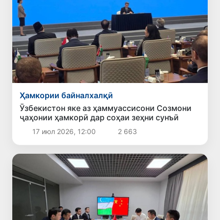
Ҳамкории байналхалқӣ
Ӯзбекистон яке аз ҳаммуассисони Созмони
ҷаҳонии ҳамкорӣ дар соҳаи зеҳни сунъӣ
17 июл 2026, 12:00
2 663