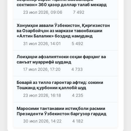
сохтмон» 360 ҳазор доллар талаб мекард
23 июл 2026, 09:06
7 492
Хонумҳои аввали Ӯзбекистон, Қирғизистон
ва Озарбойҷон аз маркази тавонбахшии
«Алтин Балалик» боздид намуданд
31 июл 2026, 14:01
5 492
Лоиҳаҳои афзалиятноки соҳаи фарҳанг ва
санъат муаррифӣ шуданд
17 июл 2026, 17:20
4 733
Боварӣ аз тилло гаронтар афтид: сокини
Тошканд қурбонии қаллобӣ шуд
23 июл 2026, 16:18
4 235
Маросими тантанавии истиқболи расмии
Президенти Ӯзбекистон баргузор гардид
30 июл 2026, 14:22
4 182