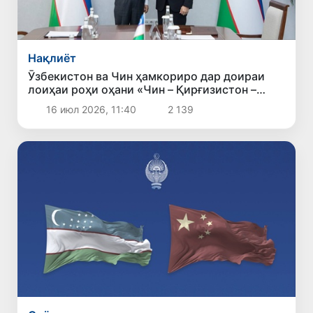
Нақлиёт
Ӯзбекистон ва Чин ҳамкориро дар доираи
лоиҳаи роҳи оҳани «Чин – Қирғизистон –
Ӯзбекистон» густариш медиҳанд
16 июл 2026, 11:40
2 139