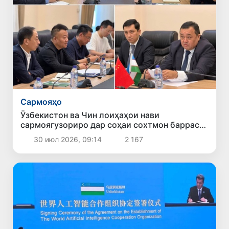
Сармояҳо
Ӯзбекистон ва Чин лоиҳаҳои нави
сармоягузориро дар соҳаи сохтмон баррасӣ
карданд
30 июл 2026, 09:14
2 167