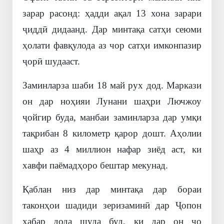
зарар расонд: ҳадди ақал 13 хона зарари
ҷиддӣ дидаанд. Дар минтақа сатҳи сеюми
ҳолати фавқулода аз чор сатҳи имконпазир
ҷорӣ шудааст.
Заминларза шаби 18 май рух дод. Маркази
он дар ноҳияи
Лунан
и шаҳри
Лючжоу
ҷойгир буда, манбаи заминларза дар умқи
тақрибан 8 километр қарор дошт. Аҳолии
шаҳр аз 4 миллион нафар зиёд аст, ки
хавфи паёмадҳоро бештар мекунад.
Қаблан низ дар минтақа дар бораи
таконҳои шадиди зеризаминӣ дар
Ҷопон
хабар дода шуда буд, ки дар он ҷо