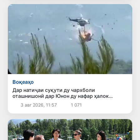
Воқеаҳо
Дар натиҷаи суқути ду чархболи
оташнишонӣ дар Юнон ду нафар ҳалок
шуданд
3 авг 2026, 11:57
1 071