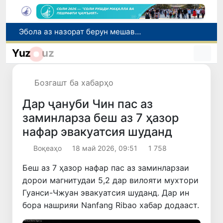
Дар моҳи июл дар Ӯзбекистон нархи маҳсулоти озуқаворӣ коҳиш ёфт, аммо баъзе молу хидматрасониҳо гарон шуданд
Дар Сенат тадбирҳои беҳтар намудани мавқеи Ӯзбекистон дар рейтингҳо ва индексҳои байналмилалӣ баррасӣ шуданд
Yuz
uz
Сарвари ВКХ-и Ӯзбекистон бо роҳбарияти Ҳиндустон музокирот анҷом дода, дар Форуми соҳибкории Ӯзбекистону Ҳиндустон иштирок кард
Дар вилояти Самарқанд ва шаҳри Тошканд ҳолатҳои фасод ва қаллобӣ ошкор гардид
Бозгашт ба хабарҳо
Эбола аз назорат берун мешавад: дар ҶД Конго шумораи беморон дар як ҳафта ду баробар афзуд, СУТ бонги хатар мезанад
Дар ҷануби Чин пас аз
заминларза беш аз 7 ҳазор
нафар эвакуатсия шуданд
Воқеаҳо
18 май 2026, 09:51
1 758
Беш аз 7 ҳазор нафар пас аз заминларзаи
дорои магнитудаи 5,2 дар вилояти мухтори
Гуанси-Чжуан эвакуатсия шуданд. Дар ин
бора нашрияи Nanfang Ribao хабар додааст.