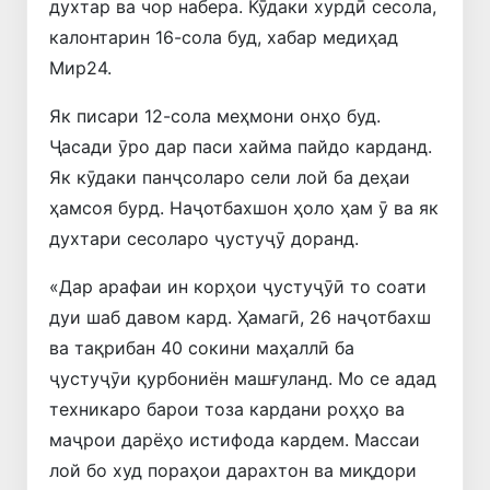
духтар ва чор набера. Кӯдаки хурдӣ сесола,
калонтарин 16-сола буд, хабар медиҳад
Mир24.
Як писари 12-сола меҳмони онҳо буд.
Ҷасади ӯро дар паси хайма пайдо карданд.
Як кӯдаки панҷсоларо сели лой ба деҳаи
ҳамсоя бурд. Наҷотбахшон ҳоло ҳам ӯ ва як
духтари сесоларо ҷустуҷӯ доранд.
«Дар арафаи ин корҳои ҷустуҷӯӣ то соати
дуи шаб давом кард. Ҳамагӣ, 26 наҷотбахш
ва тақрибан 40 сокини маҳаллӣ ба
ҷустуҷӯи қурбониён машғуланд. Мо се адад
техникаро барои тоза кардани роҳҳо ва
маҷрои дарёҳо истифода кардем. Массаи
лой бо худ пораҳои дарахтон ва миқдори