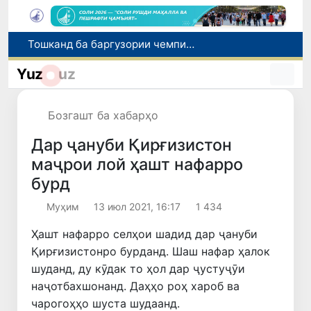
Тошканд ба баргузории чемпионати Осиё оид ба вазнабардорӣ омодагӣ мебинад
Шаҳрвандони Ӯзбекистон метавонанд дар доираи барномаи H-2A ба корҳои мавсимии кишоварзӣ дар ИМА сафарбар шаванд
Yuz
uz
Намояндагии Агентии муҳоҷират дар Москва моҳи июл ба зиёда аз 1,8 ҳазор шаҳрванди Ӯзбекистон кумак расонд
Дастаи мунтахаби Ӯзбекистон ба даври чорякниҳоии «Бозиҳои Оянда – 2026» дар Остона роҳ ёфт
Бозгашт ба хабарҳо
Дар Қашқадарё анҷумани байналмилалии экологӣ бо иштироки ҷавонон аз нӯҳ кишвар баргузор мешавад
Дар ҷануби Қирғизистон
маҷрои лой ҳашт нафарро
бурд
Муҳим
13 июл 2021, 16:17
1 434
Ҳашт нафарро селҳои шадид дар ҷануби
Қирғизистонро бурданд. Шаш нафар ҳалок
шуданд, ду кӯдак то ҳол дар ҷустуҷӯи
наҷотбахшонанд. Даҳҳо роҳ хароб ва
чарогоҳҳо шуста шудаанд.