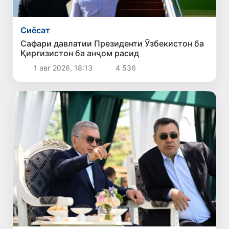
Сиёсат
Сафари давлатии Президенти Ӯзбекистон ба
Қирғизистон ба анҷом расид
1 авг 2026, 18:13
4 536