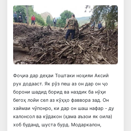
Фоҷиа дар деҳаи Тоштаки ноҳияи Аксий
рух додааст. Як рӯз пеш аз он дар он ҷо
борони шадид борид ва наздик ба нӯҳи
бегоҳ лойи сел аз кӯҳҳо фаввора зад. Он
хаймаи чӯпонро, ки дар он шаш нафар - ду
калонсол ва кӯдакон (ҳама аъзои як оила)
хоб буданд, шуста бурд. Модаркалон,