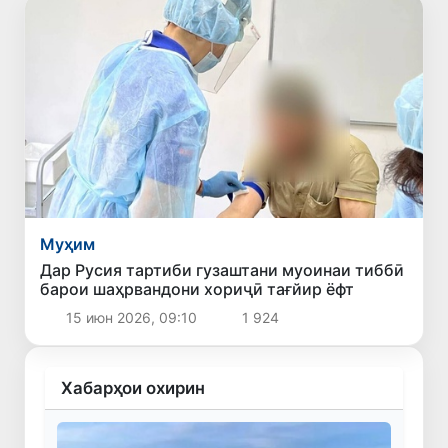
Муҳим
Дар Русия тартиби гузаштани муоинаи тиббӣ
барои шаҳрвандони хориҷӣ тағйир ёфт
15 июн 2026, 09:10
1 924
Хабарҳои охирин