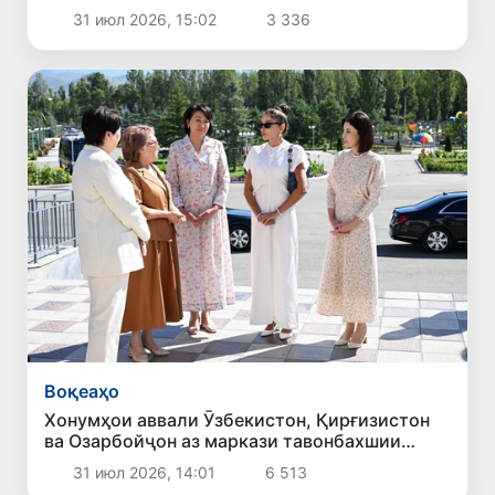
машваратии ғайрирасмии сарони давлатҳои
31 июл 2026, 15:02
3 336
Осиёи Марказӣ ва Озарбойҷон
Воқеаҳо
Хонумҳои аввали Ӯзбекистон, Қирғизистон
ва Озарбойҷон аз маркази тавонбахшии
«Алтин Балалик» боздид намуданд
31 июл 2026, 14:01
6 513