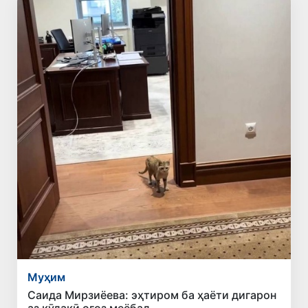
Муҳим
Саида Мирзиёева: эҳтиром ба ҳаёти дигарон
аз кӯдакӣ оғоз меёбад