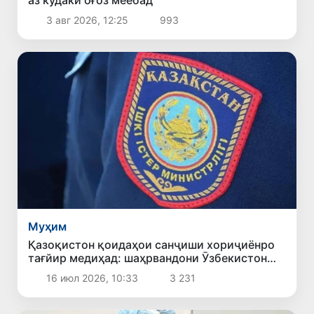
3 авг 2026, 12:25
993
Муҳим
Қазоқистон қоидаҳои санҷиши хориҷиёнро
тағйир медиҳад: шаҳрвандони Ӯзбекистон
чиро бояд донанд
16 июл 2026, 10:33
3 231