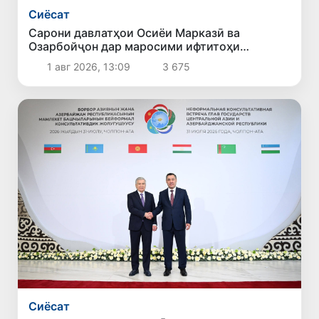
Сиёсат
Сарони давлатҳои Осиёи Марказӣ ва
Озарбойҷон дар маросими ифтитоҳи
чемпионати ҷаҳонии варзиши обии моторӣ
1 авг 2026, 13:09
3 675
ширкат карданд
Сиёсат