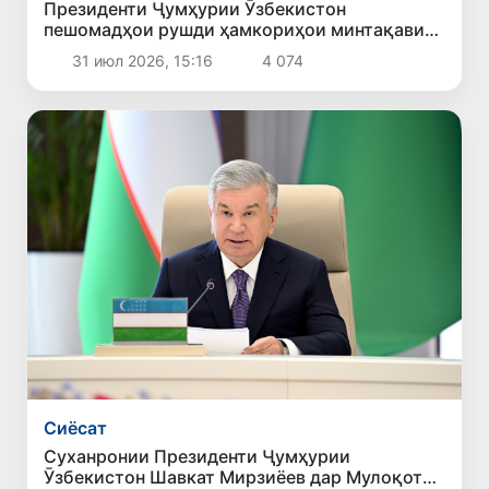
Президенти Ҷумҳурии Ӯзбекистон
пешомадҳои рушди ҳамкориҳои минтақавии
кишварҳои Осиёи Марказӣ ва Озарбойҷонро
31 июл 2026, 15:16
4 074
муайян намуд
Сиёсат
Суханронии Президенти Ҷумҳурии
Ӯзбекистон Шавкат Мирзиёев дар Мулоқоти