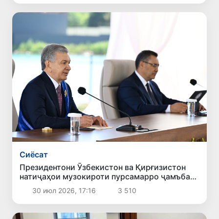
Сиёсат
Президентони Ӯзбекистон ва Қирғизистон
натиҷаҳои музокироти пурсамарро ҷамъбаст
карданд
30 июл 2026, 17:16
3 510