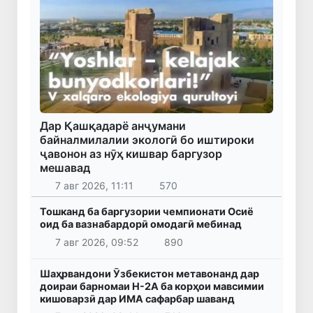
Дар Қашқадарё анҷумани
байналмилалии экологӣ бо иштироки
ҷавонон аз нӯҳ кишвар баргузор
мешавад
7 авг 2026, 11:11
570
Тошканд ба баргузории чемпионати Осиё
оид ба вазнабардорӣ омодагӣ мебинад
7 авг 2026, 09:52
890
Шаҳрвандони Ӯзбекистон метавонанд дар
доираи барномаи H-2A ба корҳои мавсимии
кишоварзӣ дар ИМА сафарбар шаванд