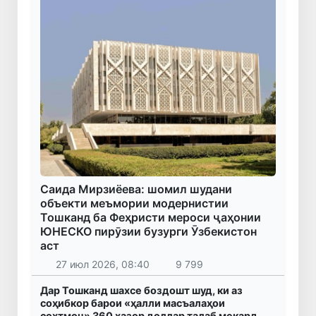
Саида Мирзиёева: шомил шудани
объекти меъмории модернистии
Тошканд ба Феҳристи мероси ҷаҳонии
ЮНЕСКО пирӯзии бузурги Ӯзбекистон
аст
27 июл 2026, 08:40
9 799
Дар Тошканд шахсе боздошт шуд, ки аз
соҳибкор барои «ҳалли масъалаҳои
сохтмон» 360 ҳазор доллар талаб мекард