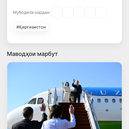
Мубодила кардан:
#Қирғизистон
Маводҳои марбут