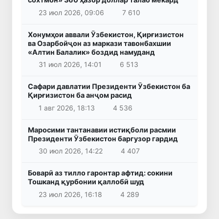
23 июл 2026, 09:06
7 610
Хонумҳои аввали Ӯзбекистон, Қирғизистон
ва Озарбойҷон аз маркази тавонбахшии
«Алтин Балалик» боздид намуданд
31 июл 2026, 14:01
6 513
Сафари давлатии Президенти Ӯзбекистон ба
Қирғизистон ба анҷом расид
1 авг 2026, 18:13
4 536
Маросими тантанавии истиқболи расмии
Президенти Ӯзбекистон баргузор гардид
30 июл 2026, 14:22
4 407
Боварӣ аз тилло гаронтар афтид: сокини
Тошканд қурбонии қаллобӣ шуд
23 июл 2026, 16:18
4 289