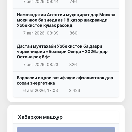
7 авг 2026, 09:44
746
Намояндагии Агентии муҳоҷират дар Москва
моҳи июл ба зиёда аз 1,8 ҳазор шаҳрванди
Ӯзбекистон кумак расонд
7 авг 2026, 08:39
860
Дастаи мунтахаби Ӯзбекистон ба даври
чорякниҳоии «Бозиҳои Оянда – 2026» дар
Остона роҳ ёфт
7 авг 2026, 08:23
826
Баррасии иҷрои вазифаҳои афзалиятнок дар
соҳаи энергетика
6 авг 2026, 17:03
2 426
Хабарҳои машҳур