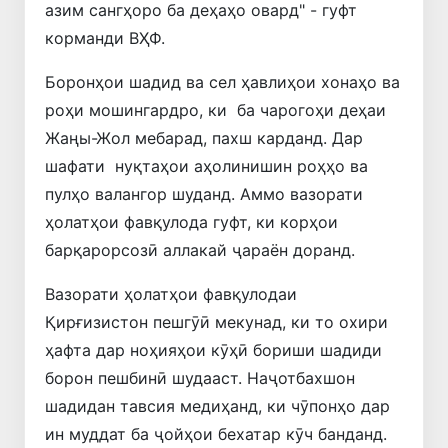
азим сангҳоро ба деҳаҳо овард" - гуфт
корманди ВҲФ.
Боронҳои шадид ва сел ҳавлиҳои хонаҳо ва
роҳи мошингардро, ки ба чарогоҳи деҳаи
Жаңы-Жол мебарад, пахш карданд. Дар
шафати нуқтаҳои аҳолинишин роҳҳо ва
пулҳо валангор шуданд. Аммо вазорати
ҳолатҳои фавқулода гуфт, ки корҳои
барқарорсозӣ аллакай ҷараён доранд.
Вазорати ҳолатҳои фавқулодаи
Қирғизистон пешгӯӣ мекунад, ки то охири
ҳафта дар ноҳияҳои кӯҳӣ бориши шадиди
борон пешбинӣ шудааст. Наҷотбахшон
шадидан тавсия медиҳанд, ки чӯпонҳо дар
ин муддат ба ҷойҳои бехатар кӯч банданд.