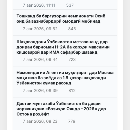
7 авг 2026, 11:11
537
Тошканд ба баргузории чемпионати Осиё
оид ба вазнабардорӣ омодагӣ мебинад
7 авг 2026, 09:52
845
Шаҳрвандони Ӯзбекистон метавонанд дар
доираи барномаи H-2A ба корҳои мавсимии
кишоварзӣ дар ИМА сафарбар шаванд
7 авг 2026, 09:44
723
Намояндагии Агентии муҳоҷират дар Москва
моҳи июл ба зиёда аз 1,8 ҳазор шаҳрванди
Ӯзбекистон кумак расонд
7 авг 2026, 08:39
812
Дастаи мунтахаби Ӯзбекистон ба даври
чорякниҳоии «Бозиҳои Оянда – 2026» дар
Остона роҳ ёфт
7 авг 2026, 08:23
779