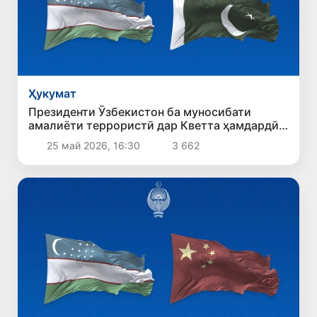
Ҳукумат
Президенти Ӯзбекистон ба муносибати
амалиёти террористӣ дар Кветта ҳамдардӣ
ирсол кард
25 май 2026, 16:30
3 662