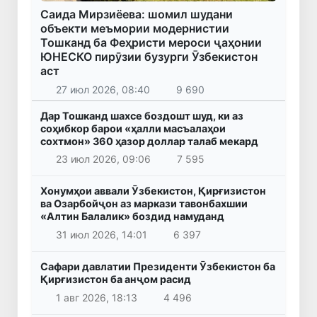
Саида Мирзиёева: шомил шудани
объекти меъмории модернистии
Тошканд ба Феҳристи мероси ҷаҳонии
ЮНЕСКО пирӯзии бузурги Ӯзбекистон
аст
27 июл 2026, 08:40
9 690
Дар Тошканд шахсе боздошт шуд, ки аз
соҳибкор барои «ҳалли масъалаҳои
сохтмон» 360 ҳазор доллар талаб мекард
23 июл 2026, 09:06
7 595
Хонумҳои аввали Ӯзбекистон, Қирғизистон
ва Озарбойҷон аз маркази тавонбахшии
«Алтин Балалик» боздид намуданд
31 июл 2026, 14:01
6 397
Сафари давлатии Президенти Ӯзбекистон ба
Қирғизистон ба анҷом расид
1 авг 2026, 18:13
4 496