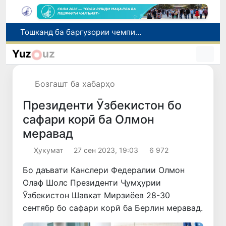
Шаҳрвандони Ӯзбекистон метавонанд дар доираи барномаи H-2A ба корҳои мавсимии кишоварзӣ дар ИМА сафарбар шаванд
Намояндагии Агентии муҳоҷират дар Москва моҳи июл ба зиёда аз 1,8 ҳазор шаҳрванди Ӯзбекистон кумак расонд
Yuz
uz
Дастаи мунтахаби Ӯзбекистон ба даври чорякниҳоии «Бозиҳои Оянда – 2026» дар Остона роҳ ёфт
Дар Қашқадарё анҷумани байналмилалии экологӣ бо иштироки ҷавонон аз нӯҳ кишвар баргузор мешавад
Бозгашт ба хабарҳо
Тошканд ба баргузории чемпионати Осиё оид ба вазнабардорӣ омодагӣ мебинад
Президенти Ӯзбекистон бо
сафари корӣ ба Олмон
меравад
Ҳукумат
27 сен 2023, 19:03
6 972
Бо даъвати Канслери Федералии Олмон
Олаф Шолс Президенти Ҷумҳурии
Ӯзбекистон Шавкат Мирзиёев 28-30
сентябр бо сафари корӣ ба Берлин меравад.