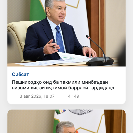
Сиёсат
Пешниҳодҳо оид ба такмили минбаъдаи
низоми ҳифзи иҷтимоӣ баррасӣ гардиданд
3 авг 2026, 18:07
4 149