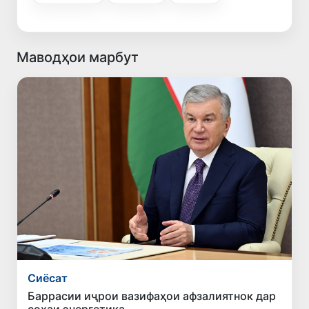
Маводҳои марбут
Сиёсат
Баррасии иҷрои вазифаҳои афзалиятнок дар
соҳаи энергетика