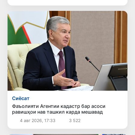
Сиёсат
Фаъолияти Агентии кадастр бар асоси
равишҳои нав ташкил карда мешавад
4 авг 2026, 17:33
3 522