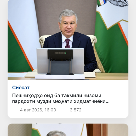
Сиёсат
Пешниҳодҳо оид ба такмили низоми
пардохти музди меҳнати хидматчиёни
давлатӣ баррасӣ шуданд
4 авг 2026, 16:00
3 572