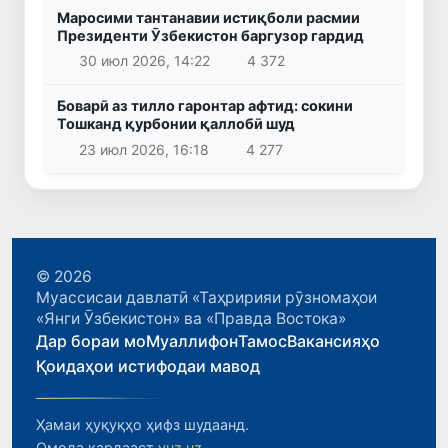
Маросими тантанавии истиқболи расмии
Президенти Ӯзбекистон баргузор гардид
30 июл 2026, 14:22
4 372
Боварӣ аз тилло гаронтар афтид: сокини
Тошканд қурбонии қаллобӣ шуд
23 июл 2026, 16:18
4 277
© 2026
Муассисаи давлатӣ «Таҳририяи рӯзномаҳои
«Янги Ӯзбекистон» ва «Правда Востока»
Дар бораи мо
Муаллифон
Тамос
Вакансияҳо
Қоидаҳои истифодаи мавод
Ҳамаи ҳуқуқҳо ҳифз шудаанд.
Омода кардааст
yuz.uz