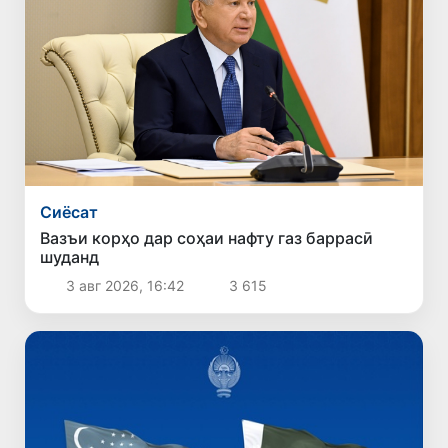
Сиёсат
Вазъи корҳо дар соҳаи нафту газ баррасӣ
шуданд
3 авг 2026, 16:42
3 615