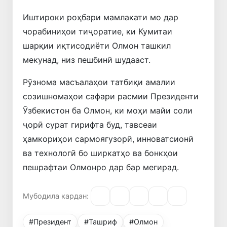
Иштироки роҳбари мамлакати мо дар
чорабиниҳои тиҷоратие, ки Кумитаи
шарқии иқтисодиёти Олмон ташкил
мекунад, низ пешбинӣ шудааст.
Рӯзнома масъалаҳои татбиқи амалии
созишномаҳои сафари расмии Президенти
Ӯзбекистон ба Олмон, ки моҳи майи соли
ҷорӣ сурат гирифта буд, тавсеаи
ҳамкориҳои сармоягузорӣ, инноватсионӣ
ва технологӣ бо ширкатҳо ва бонкҳои
пешрафтаи Олмонро дар бар мегирад.
Мубодила кардан:
#Президент
#Ташриф
#Олмон