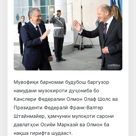
Мувофиқи барномаи будубош баргузор
намудани музокироти дуҷониба бо
Канслери Федералии Олмон Олаф Шолс ва
Президенти Федералӣ Франк-Валтер
Штайнмайер, ҳамчунин мулоқоти сарони
давлатҳои Осиёи Марказӣ ва Олмон ба
нақша гирифта шудааст.