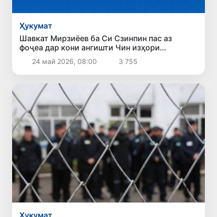
Ҳукумат
Шавкат Мирзиёев ба Си Сзинпин пас аз
фоҷеа дар кони ангишти Чин изҳори
ҳамдардӣ кард
24 май 2026, 08:00
3 755
Ҳукумат