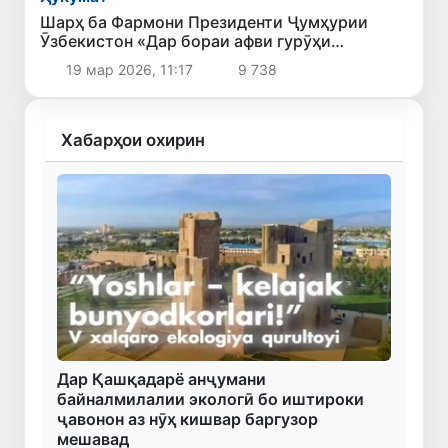
Шарҳ ба Фармони Президенти Ҷумҳурии
Ӯзбекистон «Дар бораи афви гурӯҳи
шахсоне, ки ҷазо адо мекунанд ва аз кирдори
19 мар 2026, 11:17
9 738
худ самимона пушаймон шуда, қатъӣ ба роҳи
ислоҳ гузаштаанд»
Хабарҳои охирин
Дар Қашқадарё анҷумани
байналмилалии экологӣ бо иштироки
ҷавонон аз нӯҳ кишвар баргузор
мешавад