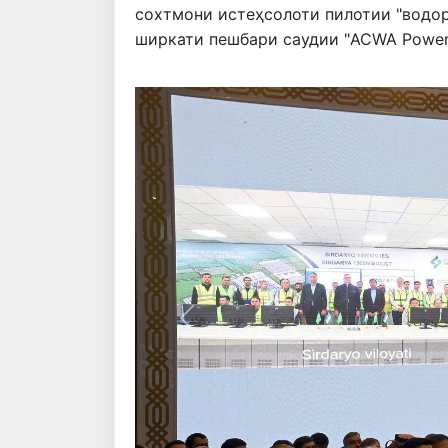
сохтмони истеҳсолоти пилотии "водор
ширкати пешбари саудии "ACWA Power"
Қаблӣ