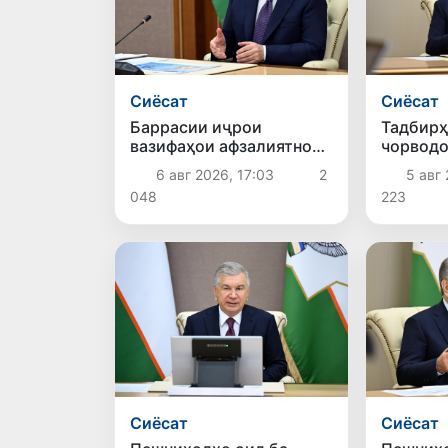
Сиёсат
Сиёсат
Баррасии иҷрои
Тадбирҳ
вазифаҳои афзалиятнок
чорводо
дар соҳаи энергетика
парранд
6 авг 2026, 17:03
2
5 авг 
баррасӣ
048
223
Сиёсат
Сиёсат