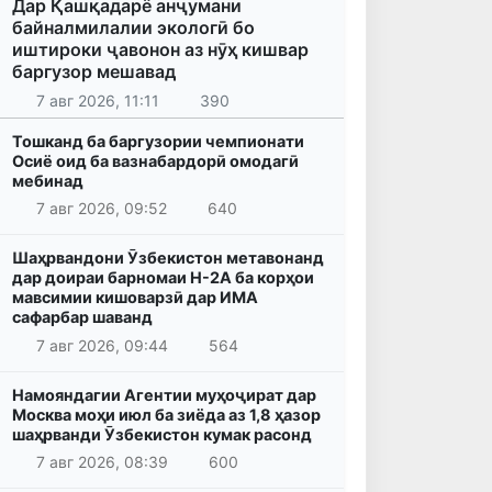
Дар Қашқадарё анҷумани
байналмилалии экологӣ бо
иштироки ҷавонон аз нӯҳ кишвар
баргузор мешавад
7 авг 2026, 11:11
390
Тошканд ба баргузории чемпионати
Осиё оид ба вазнабардорӣ омодагӣ
мебинад
7 авг 2026, 09:52
640
Шаҳрвандони Ӯзбекистон метавонанд
дар доираи барномаи H-2A ба корҳои
мавсимии кишоварзӣ дар ИМА
сафарбар шаванд
7 авг 2026, 09:44
564
Намояндагии Агентии муҳоҷират дар
Москва моҳи июл ба зиёда аз 1,8 ҳазор
шаҳрванди Ӯзбекистон кумак расонд
7 авг 2026, 08:39
600