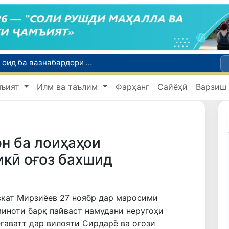
Тошканд ба баргузории чемпионати Осиё оид ба вазнабардорӣ омодагӣ мебинад
Шаҳрвандони Ӯзбекистон метавонанд дар доираи барномаи H-2A ба корҳои мавсимии кишоварзӣ дар ИМА сафарбар шаванд
Намояндагии Агентии муҳоҷират дар Москва моҳи июл ба зиёда аз 1,8 ҳазор шаҳрванди Ӯзбекистон кумак расонд
мъият
Илм ва таълим
Фарҳанг
Сайёҳӣ
Варзиш
Дастаи мунтахаби Ӯзбекистон ба даври чорякниҳоии «Бозиҳои Оянда – 2026» дар Остона роҳ ёфт
Дар Қашқадарё анҷумани байналмилалии экологӣ бо иштироки ҷавонон аз нӯҳ кишвар баргузор мешавад
н ба лоиҳаҳои
икӣ оғоз бахшид
кат Мирзиёев 27 ноябр дар маросими
иноти барқ пайваст намудани неругоҳи
гаватт дар вилояти Сирдарё ва оғози