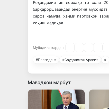
Роҳандозии ин лоиҳаҳо то соли 20
барқароршавандаи энергия мусоидат 
сарфа намуда, ҳаҷми партовҳои зар
коҳиш медиҳад.
Мубодила кардан:
#Президент
#Саудовская Аравия
#
Маводҳои марбут