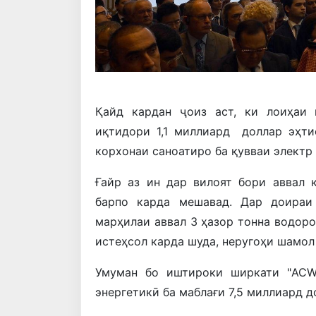
Қайд кардан ҷоиз аст, ки лоиҳаи 
иқтидори 1,1 миллиард доллар эҳти
корхонаи саноатиро ба қувваи электр 
Ғайр аз ин дар вилоят бори аввал 
барпо карда мешавад. Дар доираи
марҳилаи аввал 3 ҳазор тонна водор
истеҳсол карда шуда, неругоҳи шамол
Умуман бо иштироки ширкати "ACWA
энергетикӣ ба маблағи 7,5 миллиард 