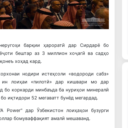
неругоҳи барқии ҳароратӣ дар Сирдарё бо
ёҷоти бештар аз 3 миллион хоҷагӣ ва садҳо
қонеъ хоҳад кард.
корхонаи нодири истеҳсоли «водороди сабз»
 ин лоиҳаи «пилотӣ» дар кишвари мо дар
од бо коркарди минбаъда ба нуриҳои минералӣ
 бо иқтидори 52 мегаватт бунёд мегардад.
 Power" дар Ӯзбекистон лоиҳаҳои бузурги
доллар бомуваффақият амалӣ мешаванд.