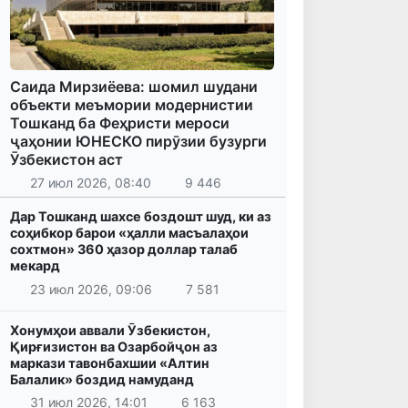
Саида Мирзиёева: шомил шудани
объекти меъмории модернистии
Тошканд ба Феҳристи мероси
ҷаҳонии ЮНЕСКО пирӯзии бузурги
Ӯзбекистон аст
27 июл 2026, 08:40
9 446
Дар Тошканд шахсе боздошт шуд, ки аз
соҳибкор барои «ҳалли масъалаҳои
сохтмон» 360 ҳазор доллар талаб
мекард
23 июл 2026, 09:06
7 581
Хонумҳои аввали Ӯзбекистон,
Қирғизистон ва Озарбойҷон аз
маркази тавонбахшии «Алтин
Балалик» боздид намуданд
31 июл 2026, 14:01
6 163