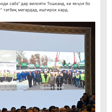
оди сабз" дар вилояти Тошканд, ки якҷоя бо
 татбиқ мегардад, иштирок кард.
Навбатӣ