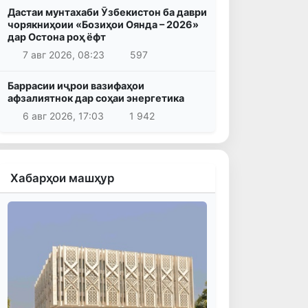
Дастаи мунтахаби Ӯзбекистон ба даври
чорякниҳоии «Бозиҳои Оянда – 2026»
дар Остона роҳ ёфт
7 авг 2026, 08:23
597
Баррасии иҷрои вазифаҳои
афзалиятнок дар соҳаи энергетика
6 авг 2026, 17:03
1 942
Хабарҳои машҳур