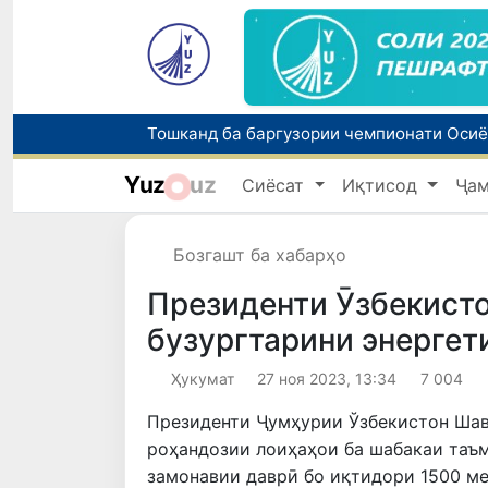
Yuz
uz
Сиёсат
Иқтисод
Ҷа
Бозгашт ба хабарҳо
Президенти Ӯзбекисто
бузургтарини энергет
Ҳукумат
27 ноя 2023, 13:34
7 004
Президенти Ҷумҳурии Ўзбекистон Шав
роҳандозии лоиҳаҳои ба шабакаи таъм
замонавии даврӣ бо иқтидори 1500 ме