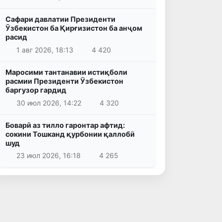
Сафари давлатии Президенти
Ӯзбекистон ба Қирғизистон ба анҷом
расид
1 авг 2026, 18:13
4 420
Маросими тантанавии истиқболи
расмии Президенти Ӯзбекистон
баргузор гардид
30 июл 2026, 14:22
4 320
Боварӣ аз тилло гаронтар афтид:
сокини Тошканд қурбонии қаллобӣ
шуд
23 июл 2026, 16:18
4 265