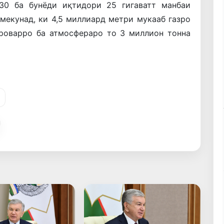
30 ба бунёди иқтидори 25 гигаватт манбаи
мекунад, ки 4,5 миллиард метри мукааб газро
ароварро ба атмосфераро то 3 миллион тонна