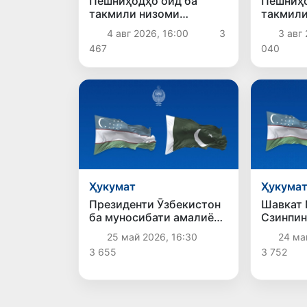
Пешниҳодҳо оид ба
Пешниҳо
такмили низоми
такмили
пардохти музди меҳнати
низоми 
4 авг 2026, 16:00
3
3 авг 
хидматчиёни давлатӣ
баррасӣ
467
040
баррасӣ шуданд
Ҳукумат
Ҳукума
Президенти Ӯзбекистон
Шавкат 
ба муносибати амалиёти
Сзинпин
террористӣ дар Кветта
дар кон
25 май 2026, 16:30
24 ма
ҳамдардӣ ирсол кард
изҳори 
3 655
3 752