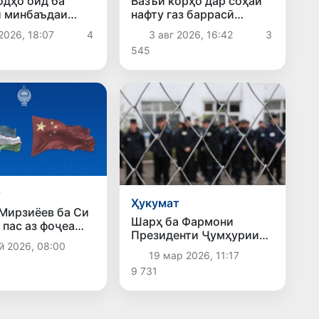
дҳо оид ба
Вазъи корҳо дар соҳаи
 минбаъдаи
нафту газ баррасӣ
ҳифзи иҷтимоӣ
шуданд
2026, 18:07
4
3 авг 2026, 16:42
3
 гардиданд
545
т
Ҳукумат
Мирзиёев ба Си
Шарҳ ба Фармони
 пас аз фоҷеа
Президенти Ҷумҳурии
и ангишти Чин
й 2026, 08:00
Ӯзбекистон «Дар бораи
ҳамдардӣ кард
19 мар 2026, 11:17
афви гурӯҳи шахсоне, ки
9 731
ҷазо адо мекунанд ва аз
кирдори худ самимона
пушаймон шуда, қатъӣ
ба роҳи ислоҳ