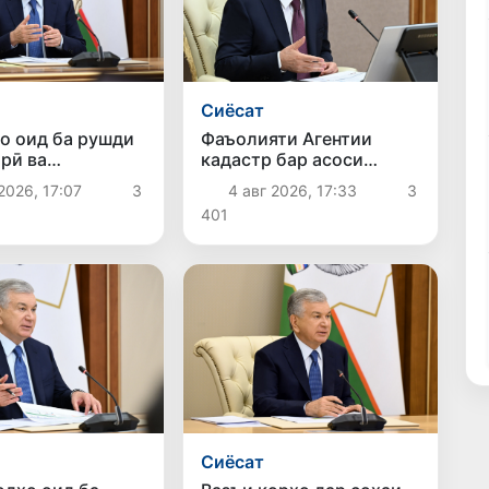
Сиёсат
о оид ба рушди
Фаъолияти Агентии
рӣ ва
кадастр бар асоси
апарварӣ
равишҳои нав ташкил
2026, 17:07
3
4 авг 2026, 17:33
3
 шуданд
карда мешавад
401
Сиёсат