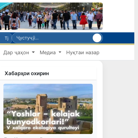
Tj
Дар ҷаҳон
Медиа
Нуқтаи назар
Хабарҳои охирин