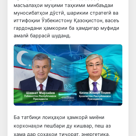
масъалаҳои муҳими таҳкими минбаъдаи
муносибатҳои дӯстӣ, шарикии стратегӣ ва
иттифоқии Ӯзбекистону Қазоқистон, васеъ
гардондани ҳамкории ба ҳамдигар муфиди
амалӣ баррасӣ шуданд.
Ба татбиқи лоиҳаҳои ҳамкорӣ миёни
корхонаҳои пешбари ду кишвар, пеш аз
ҳама дар соҳаҳои тиҷорат, энергетика,