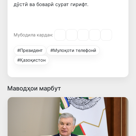
дӯстӣ ва боварӣ сурат гирифт.
Мубодила кардан:
#Президент
#Мулоқоти телефонӣ
#Қазоқистон
Маводҳои марбут