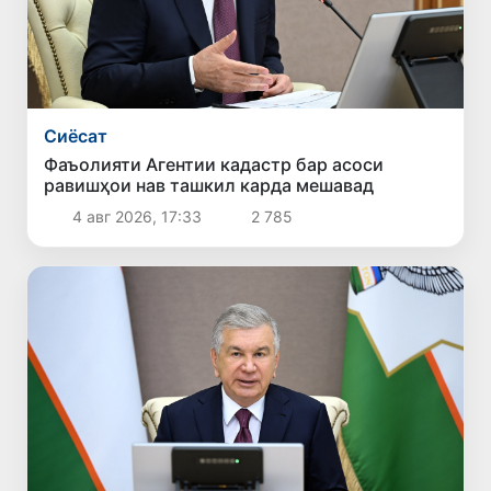
Сиёсат
Фаъолияти Агентии кадастр бар асоси
равишҳои нав ташкил карда мешавад
4 авг 2026, 17:33
2 785