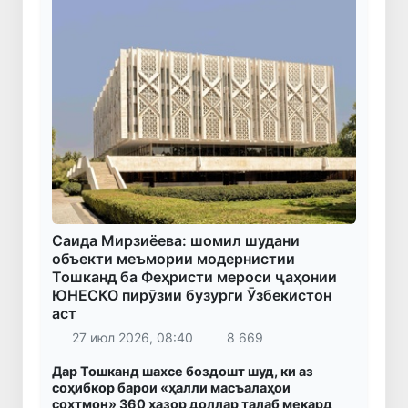
Саида Мирзиёева: шомил шудани
объекти меъмории модернистии
Тошканд ба Феҳристи мероси ҷаҳонии
ЮНЕСКО пирӯзии бузурги Ӯзбекистон
аст
27 июл 2026, 08:40
8 669
Дар Тошканд шахсе боздошт шуд, ки аз
соҳибкор барои «ҳалли масъалаҳои
сохтмон» 360 ҳазор доллар талаб мекард