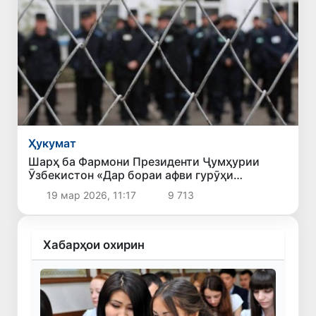
Ҳукумат
Шарҳ ба Фармони Президенти Ҷумҳурии
Ӯзбекистон «Дар бораи афви гурӯҳи
шахсоне, ки ҷазо адо мекунанд ва аз кирдори
19 мар 2026, 11:17
9 713
худ самимона пушаймон шуда, қатъӣ ба роҳи
ислоҳ гузаштаанд»
Хабарҳои охирин