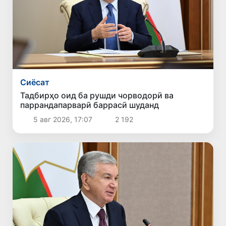
Сиёсат
Тадбирҳо оид ба рушди чорводорӣ ва
паррандапарварӣ баррасӣ шуданд
5 авг 2026, 17:07
2 192