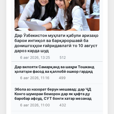
Дар Ӯзбекистон муҳлати қабули аризаҳо
барои интиқол ва барқароршавӣ ба
донишгоҳҳои ғайридавлатӣ то 10 август
дароз карда шуд
6 авг 2026, 13:25
512
Дар вилояти Самарқанд ва шаҳри Тошканд
ҳолатҳои фасод ва қаллобӣ ошкор гардид
6 авг 2026, 11:16
499
Эбола аз назорат берун мешавад: дар ҶД
Конго шумораи беморон дар як ҳафта ду
баробар афзуд, СУТ бонги хатар мезанад
6 авг 2026, 11:00
432