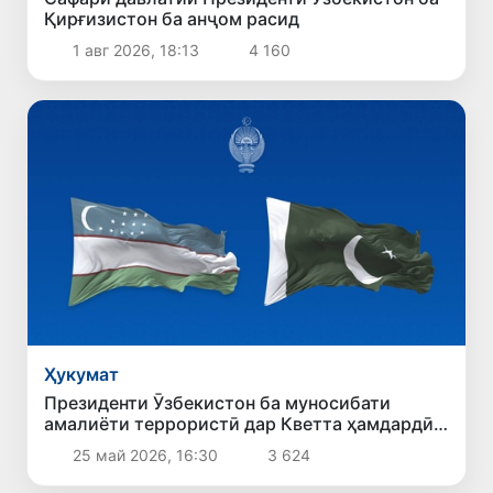
Қирғизистон ба анҷом расид
1 авг 2026, 18:13
4 160
Ҳукумат
Президенти Ӯзбекистон ба муносибати
амалиёти террористӣ дар Кветта ҳамдардӣ
ирсол кард
25 май 2026, 16:30
3 624