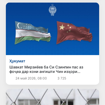
Ҳукумат
Шавкат Мирзиёев ба Си Сзинпин пас аз
фоҷеа дар кони ангишти Чин изҳори
ҳамдардӣ кард
24 май 2026, 08:00
3 725