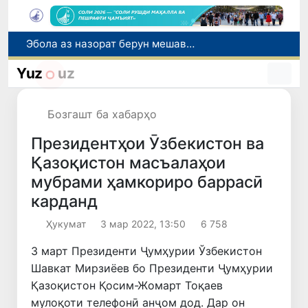
Эбола аз назорат берун мешавад: дар ҶД Конго шумораи беморон дар як ҳафта ду баробар афзуд, СУТ бонги хатар мезанад
Дар моҳи июл дар Ӯзбекистон нархи маҳсулоти озуқаворӣ коҳиш ёфт, аммо баъзе молу хидматрасониҳо гарон шуданд
Дар Сенат тадбирҳои беҳтар намудани мавқеи Ӯзбекистон дар рейтингҳо ва индексҳои байналмилалӣ баррасӣ шуданд
Yuz
uz
Сарвари ВКХ-и Ӯзбекистон бо роҳбарияти Ҳиндустон музокирот анҷом дода, дар Форуми соҳибкории Ӯзбекистону Ҳиндустон иштирок кард
Дар вилояти Самарқанд ва шаҳри Тошканд ҳолатҳои фасод ва қаллобӣ ошкор гардид
Бозгашт ба хабарҳо
Президентҳои Ӯзбекистон ва
Қазоқистон масъалаҳои
мубрами ҳамкориро баррасӣ
карданд
Ҳукумат
3 мар 2022, 13:50
6 758
3 март Президенти Ҷумҳурии Ўзбекистон
Шавкат Мирзиёев бо Президенти Ҷумҳурии
Қазоқистон Қосим-Жомарт Тоқаев
мулоқоти телефонӣ анҷом дод. Дар он