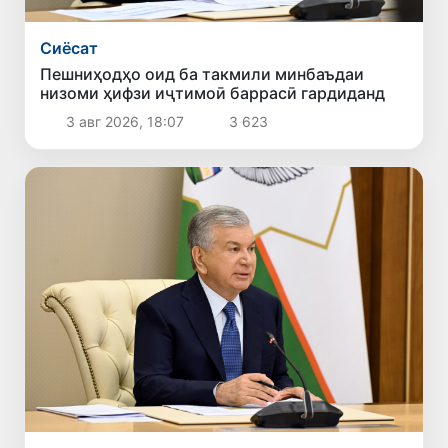
Сиёсат
Пешниҳодҳо оид ба такмили минбаъдаи
низоми ҳифзи иҷтимоӣ баррасӣ гардиданд
3 авг 2026, 18:07
3 623