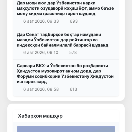
Дар моҳи июл дар Ӯзбекистон нархи
маҳсулоти озуқаворӣ коҳиш ёфт, аммо баъзе
молу хидматрасониҳо гарон шуданд
6 авг 2026, 09:33
693
Дар Сенат тадбирҳои беҳтар намудани
мавқеи Ӯзбекистон дар рейтингҳо ва
индексҳои байналмилалӣ баррасӣ шуданд
6 авг 2026, 09:10
578
Сарвари ВКХ-и Ӯзбекистон бо роҳбарияти
Ҳиндустон музокирот анҷом дода, дар
Форуми соҳибкории Ӯзбекистону Ҳиндустон
иштирок кард
6 авг 2026, 08:58
613
Хабарҳои машҳур