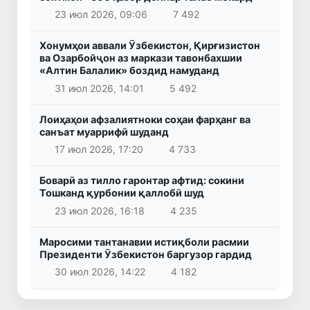
23 июл 2026, 09:06
7 492
Хонумҳои аввали Ӯзбекистон, Қирғизистон
ва Озарбойҷон аз маркази тавонбахшии
«Алтин Балалик» боздид намуданд
31 июл 2026, 14:01
5 492
Лоиҳаҳои афзалиятноки соҳаи фарҳанг ва
санъат муаррифӣ шуданд
17 июл 2026, 17:20
4 733
Боварӣ аз тилло гаронтар афтид: сокини
Тошканд қурбонии қаллобӣ шуд
23 июл 2026, 16:18
4 235
Маросими тантанавии истиқболи расмии
Президенти Ӯзбекистон баргузор гардид
30 июл 2026, 14:22
4 182