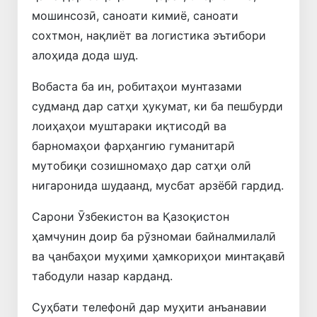
мошинсозӣ, саноати кимиё, саноати
сохтмон, нақлиёт ва логистика эътибори
алоҳида дода шуд.
Вобаста ба ин, робитаҳои мунтазами
судманд дар сатҳи ҳукумат, ки ба пешбурди
лоиҳаҳои муштараки иқтисодӣ ва
барномаҳои фарҳангию гуманитарӣ
мутобиқи созишномаҳо дар сатҳи олӣ
нигаронида шудаанд, мусбат арзёбӣ гардид.
Сарони Ӯзбекистон ва Қазоқистон
ҳамчунин доир ба рӯзномаи байналмилалӣ
ва ҷанбаҳои муҳими ҳамкориҳои минтақавӣ
табодули назар карданд.
Суҳбати телефонӣ дар муҳити анъанавии