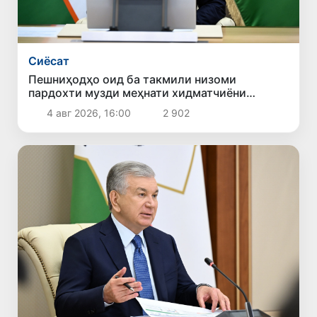
Сиёсат
Пешниҳодҳо оид ба такмили низоми
пардохти музди меҳнати хидматчиёни
давлатӣ баррасӣ шуданд
4 авг 2026, 16:00
2 902