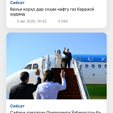
Сиёсат
Вазъи корҳо дар соҳаи нафту газ баррасӣ
шуданд
3 авг 2026, 16:42
3 086
Сиёсат
Сафари давлатии Президенти Ӯзбекистон ба