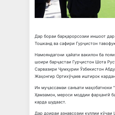
Дар бораи барқарорсозии иншоот дар
Тошканд ва сафири Гурҷистон тавофуқ
Намояндагони ҳайати вакилон ба пояи
шоири барҷастаи Гурҷистон Шота Руст
Сарвазири Ҷумҳурии Ўзбекистон Абду
Жаҳонгир Ортихўҷаев иштирок кардан
Ин муҷассамаи санъати маҳобатноки "
Ҳамзамон, мероси моддии фарҳангӣ б
карда шудааст.
Дар доираи азнавсозии куллии кӯчаи 