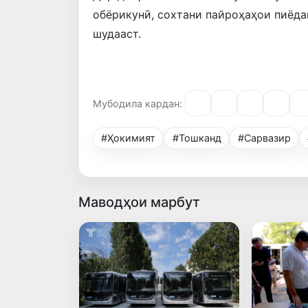
обёрикунӣ, сохтани пайроҳаҳои пиёда
шудааст.
Мубодила кардан:
#Ҳокимият
#Тошканд
#Сарвазир
Маводҳои марбут