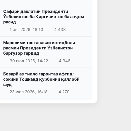
Сафари давлатии Президенти
Ӯзбекистон ба Қирғизистон ба анҷом
расид
1 авг 2026, 18:13
4 433
Маросими тантанавии истиқболи
расмии Президенти Ӯзбекистон
баргузор гардид
30 июл 2026, 14:22
4 346
Боварӣ аз тилло гаронтар афтид:
сокини Тошканд қурбонии қаллобӣ
шуд
23 июл 2026, 16:18
4 270