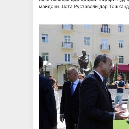
майдони Шота Руставелӣ дар Тошканд
Қаблӣ