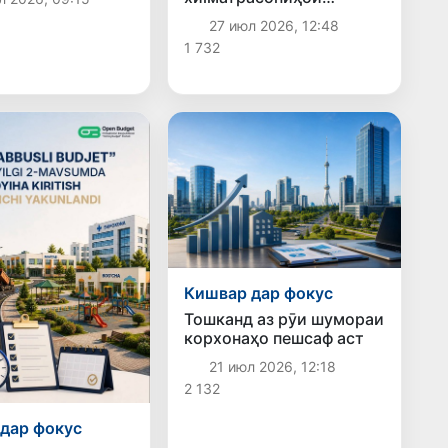
қариб 175 ҳазор
ҷойгиронӣ ва хӯрокворӣ
27 июл 2026, 12:48
накҳои
дар ҷои аввал қарор
д» насб шудааст
1 732
гирифт
Кишвар дар фокус
Тошканд аз рӯи шумораи
корхонаҳо пешсаф аст
21 июл 2026, 12:18
2 132
дар фокус