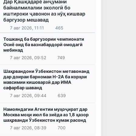
Дар Қашқадарё анҷумани
байналмилалии экологӣ бо
иштироки ҷавонон аз нӯҳ кишвар
баргузор мешавад
7 авг 2026, 11:11
465
Тошканд ба баргузории чемпионати
Осиё оид ба вазнабардорӣ омодагӣ
мебинад
7 авг 2026, 09:52
749
Шаҳрвандони Ӯзбекистон метавонанд
дар доираи барномаи H-2A ба корҳои
мавсимии кишоварзӣ дар ИМА
сафарбар шаванд
7 авг 2026, 09:44
639
Намояндагии Агентии муҳоҷират дар
Москва моҳи июл ба зиёда аз 1,8 ҳазор
шаҳрванди Ӯзбекистон кумак расонд
7 авг 2026, 08:39
700