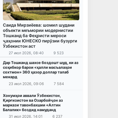
Саида Мирзиёева: шомил шудани
объекти меъмории модернистии
Тошканд ба Феҳристи мероси
ҷаҳонии ЮНЕСКО пирӯзии бузурги
Ӯзбекистон аст
27 июл 2026, 08:40
9 523
Дар Тошканд шахсе боздошт шуд, ки аз
соҳибкор барои «ҳалли масъалаҳои
сохтмон» 360 ҳазор доллар талаб
мекард
23 июл 2026, 09:06
7 584
Хонумҳои аввали Ӯзбекистон,
Қирғизистон ва Озарбойҷон аз
маркази тавонбахшии «Алтин
Балалик» боздид намуданд
31 июл 2026, 14:01
6 237