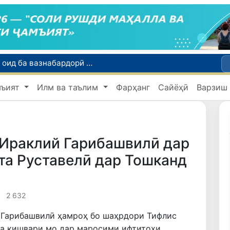
Тошканд ба баргузории чемпионати Осиё оид ба вазнабардорӣ омодагӣ мебинад
Шаҳрвандони Ӯзбекистон метавонанд дар доираи барномаи H-2A ба корҳои мавсимии кишоварзӣ дар ИМА сафарбар шаванд
мъият
Илм ва таълим
Фарҳанг
Сайёҳӣ
Варзиш
Намояндагии Агентии муҳоҷират дар Москва моҳи июл ба зиёда аз 1,8 ҳазор шаҳрванди Ӯзбекистон кумак расонд
Дастаи мунтахаби Ӯзбекистон ба даври чорякниҳоии «Бозиҳои Оянда – 2026» дар Остона роҳ ёфт
Дар Қашқадарё анҷумани байналмилалии экологӣ бо иштироки ҷавонон аз нӯҳ кишвар баргузор мешавад
 Ираклий Гарибашвилӣ дар
та Руставелӣ дар Тошканд
2 632
 Гарибашвилӣ ҳамроҳ бо шаҳрдори Тифлис
ба кишвари мо дар маросими ифтитоҳи