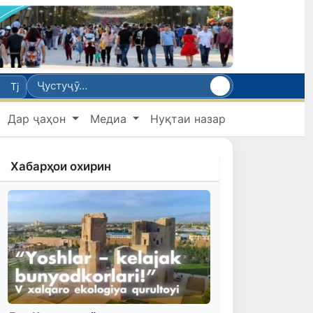
Tj
Дар ҷаҳон
Медиа
Нуқтаи назар
Хабарҳои охирин