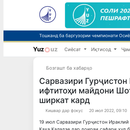
Yuz
uz
Сиёсат
Иқтисод
Ҷа
Бозгашт ба хабарҳо
Сарвазири Гурҷистон
ифтитоҳи майдони Шо
ширкат кард
Кишвар дар фокус
20 июл 2022, 09:10
19 июл Сарвазири Гурҷистон Ираклий
Каха Каладзе дар доираи сафари худ 