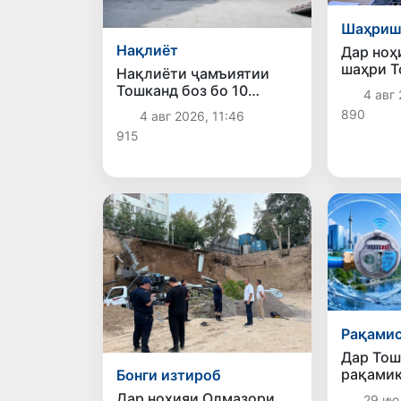
Шаҳриш
Нақлиёт
Дар ноҳ
шаҳри Т
Нақлиёти ҷамъиятии
ободонӣ
Тошканд боз бо 10
4 авг 
фазои ҷ
электробуси замонавӣ
890
4 авг 2026, 11:46
доранд
пурра шуд
915
Рақами
Дар Тош
рақамик
Бонги изтироб
таъмино
Дар ноҳияи Олмазори
29 ию