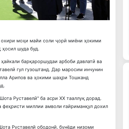
 охири моҳи майи соли ҷорӣ миёни ҳокими
 ҳосил шуда буд.
 ҳайкали барқароршудаи арбоби давлатӣ ва
авелӣ гул гузоштанд. Дар маросим инчунин
лла Арипов ва ҳокими шаҳри Тошканд
д.
Шота Руставелӣ" ба асри XX тааллуқ дорад.
а феҳристи миллии амволи ғайриманқул дохил
Шота Руставелӣ ободонӣ, бунёди низоми