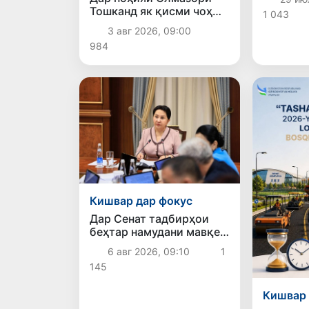
дорад: 
Тошканд як қисми чоҳ
1 043
ҳисобку
фурӯ рехт: комиссияи
«ақлман
3 авг 2026, 09:00
махсус
984
Кишвар дар фокус
Дар Сенат тадбирҳои
беҳтар намудани мавқеи
Ӯзбекистон дар
6 авг 2026, 09:10
1
рейтингҳо ва индексҳои
145
байналмилалӣ баррасӣ
шуданд
Кишвар 