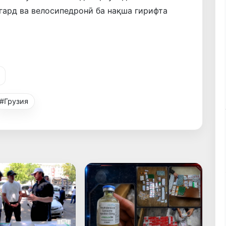
гард ва велосипедронӣ ба нақша гирифта
#Грузия