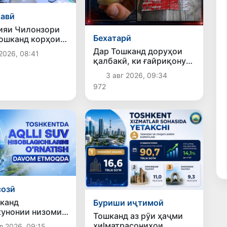
авӣ
ияи Чилонзори
Бехатарӣ
ошканд корҳои
 ва озодсозии
Дар Тошканд доруҳои
2026, 08:41
амъиятӣ идома
қалбакӣ, ки ғайриқонунӣ
аз Русия ворид шуда
3 авг 2026, 09:34
буданд, ошкор
972
гардиданд
созӣ
канд
Буриши иҷтимоӣ
унонии низоми
Тошканд аз рӯи ҳаҷми
ти об идома
хиlматрасониҳои
л 2026, 09:15