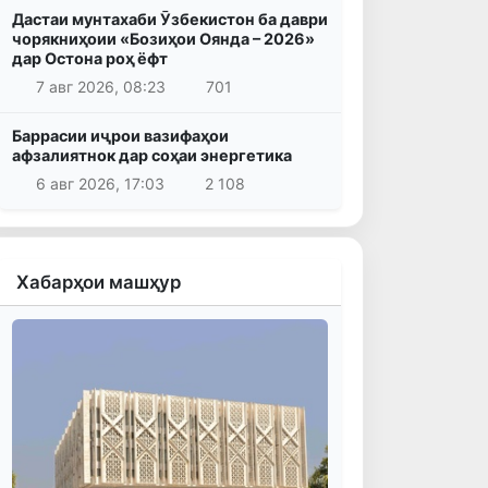
Дастаи мунтахаби Ӯзбекистон ба даври
чорякниҳоии «Бозиҳои Оянда – 2026»
дар Остона роҳ ёфт
7 авг 2026, 08:23
701
Баррасии иҷрои вазифаҳои
афзалиятнок дар соҳаи энергетика
6 авг 2026, 17:03
2 108
Хабарҳои машҳур