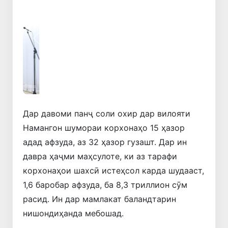
Қаблӣ
Навбатӣ
Дар давоми панҷ соли охир дар вилояти
Намангон шумораи корхонаҳо 15 ҳазор
адад афзуда, аз 32 ҳазор гузашт. Дар ин
давра ҳаҷми маҳсулоте, ки аз тарафи
корхонаҳои шахсӣ истеҳсол карда шудааст,
1,6 баробар афзуда, ба 8,3 триллион сӯм
расид. Ин дар мамлакат баландтарин
нишондиҳанда мебошад.