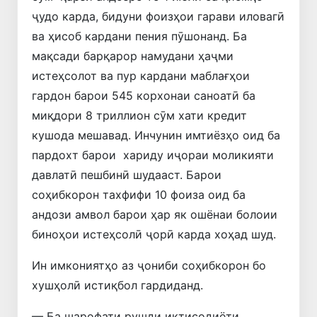
ҷудо карда, бидуни фоизҳои гарави иловагӣ
ва ҳисоб кардани пения пӯшонанд. Ба
мақсади барқарор намудани ҳаҷми
истеҳсолот ва пур кардани маблағҳои
гардон барои 545 корхонаи саноатӣ ба
миқдори 8 триллион сӯм хати кредит
кушода мешавад. Инчунин имтиёзҳо оид ба
пардохт барои хариду иҷораи моликияти
давлатӣ пешбинӣ шудааст. Барои
соҳибкорон тахфифи 10 фоиза оид ба
андози амвол барои ҳар як ошёнаи болоии
биноҳои истеҳсолӣ ҷорӣ карда хоҳад шуд.
Ин имкониятҳо аз ҷониби соҳибкорон бо
хушҳолӣ истиқбол гардиданд.
— Ба шарофати рушди иқтисодиёти