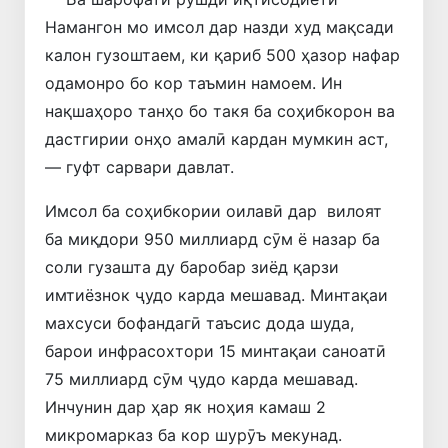
Намангон мо имсол дар назди худ мақсади
калон гузоштаем, ки қариб 500 ҳазор нафар
одамонро бо кор таъмин намоем. Ин
нақшаҳоро танҳо бо такя ба соҳибкорон ва
дастгирии онҳо амалӣ кардан мумкин аст,
— гуфт сарвари давлат.
Имсол ба соҳибкории оилавӣ дар вилоят
ба миқдори 950 миллиард сӯм ё назар ба
соли гузашта ду баробар зиёд қарзи
имтиёзнок ҷудо карда мешавад. Минтақаи
махсуси бофандагӣ таъсис дода шуда,
барои инфрасохтори 15 минтақаи саноатӣ
75 миллиард сӯм ҷудо карда мешавад.
Инчунин дар ҳар як ноҳия камаш 2
микромарказ ба кор шурӯъ мекунад.