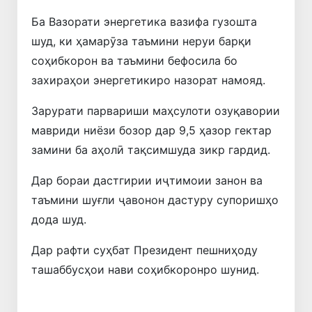
Ба Вазорати энергетика вазифа гузошта
шуд, ки ҳамарӯза таъмини неруи барқи
соҳибкорон ва таъмини бефосила бо
захираҳои энергетикиро назорат намояд.
Зарурати парвариши маҳсулоти озуқавории
мавриди ниёзи бозор дар 9,5 ҳазор гектар
замини ба аҳолӣ тақсимшуда зикр гардид.
Дар бораи дастгирии иҷтимоии занон ва
таъмини шуғли ҷавонон дастуру супоришҳо
дода шуд.
Дар рафти суҳбат Президент пешниҳоду
ташаббусҳои нави соҳибкоронро шунид.