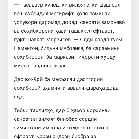
— Тасаввур кунед, ки вилояте, ки шаш сол
пеш субсидия мегирифт, ҳоло заминаи
устувори даромад дорад, саноати замонавӣ
ва соҳибкорони қавӣ ташаккул ёфтааст, —
гуфт Шавкат Мирзиёев. — Оддӣ карда гӯем,
Намангон, бидуни муболиға, ба сарзамини
соҳибкорон, ба маркази тиҷорати хурду
миёна табдил ёфтааст.
Дар вохӯрӣ ба масъалаи дастгирии
соҳибкорӣ аҳамияти аввалиндараҷа дода
шуд.
Тибқи таҳлилҳо, дар 3 ҳазор корхонаи
саноатии вилоят бинобар сардии
зимистони имсола истеҳсолот коҳиш
ёфтааст. Қарзи андози бисёре аз