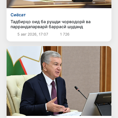
Сиёсат
Тадбирҳо оид ба рушди чорводорӣ ва
паррандапарварӣ баррасӣ шуданд
5 авг 2026, 17:07
1 726