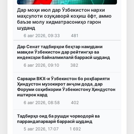
Дар моҳи июл дар Ӯзбекистон нархи
маҳсулоти озуқаворӣ коҳиш ёфт, аммо
баъзе молу хидматрасониҳо гарон
шуданд
6 авг 2026, 09:33
481
Дар Сенат тадбирҳои беҳтар намудани
мавқеи Ӯзбекистон дар рейтингҳо ва
индексҳои байналмилалӣ баррасӣ шуданд
6 авг 2026, 09:10
382
Сарвари ВКХ-и Ӯзбекистон бо роҳбарияти
Ҳиндустон музокирот анҷом дода, дар
Форуми соҳибкории Ӯзбекистону Ҳиндустон
иштирок кард
6 авг 2026, 08:58
402
Тадбирҳо оид ба рушди чорводорӣ ва
паррандапарварӣ баррасӣ шуданд
5 авг 2026, 17:07
1 692