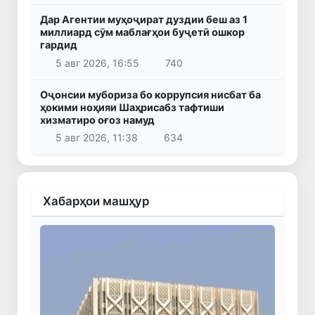
Дар Агентии муҳоҷират дуздии беш аз 1
миллиард сӯм маблағҳои буҷетӣ ошкор
гардид
5 авг 2026, 16:55
740
Оҷонсии мубориза бо коррупсия нисбат ба
ҳокими ноҳияи Шаҳрисабз тафтиши
хизматиро оғоз намуд
5 авг 2026, 11:38
634
Хабарҳои машҳур