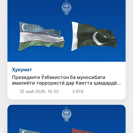
Ҳукумат
Президенти Ӯзбекистон ба муносибати
амалиёти террористӣ дар Кветта ҳамдардӣ
ирсол кард
25 май 2026, 16:30
3 619