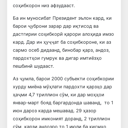
соҳибкорон низ афзудааст.
Ба ин муносибат Президент эълон кард, ки
барои ҷуброни зарар дар иқтисод ва
дастгирии соҳибкорӣ қарори алоҳида имзо
кард. Дар ин ҳуҷҷат ба соҳибкороне, ки аз
сармо осеб дидаанд, бинобар қарз, андоз,
пардохтҳои гумрук ва дигар имтиёзҳо
пешбинӣ шудааст.
Аз ҷумла, барои 2000 субъекти соҳибкории
хурду миёна мӯҳлати пардохти қарзҳо дар
ҳаҷми 4,7 триллион сӯм, ки дар моҳҳои
январ-март бояд баргардонда шаванд, то 1
июн дароз карда мешавад. 29 ҳазор
соҳибкорон имконият доранд, 2 триллион
сӯм қарзи андозро то 1 июли ба қисмҳо