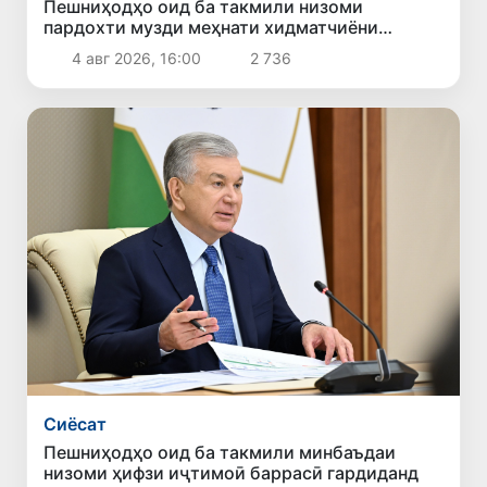
Пешниҳодҳо оид ба такмили низоми
пардохти музди меҳнати хидматчиёни
давлатӣ баррасӣ шуданд
4 авг 2026, 16:00
2 736
Сиёсат
Пешниҳодҳо оид ба такмили минбаъдаи
низоми ҳифзи иҷтимоӣ баррасӣ гардиданд