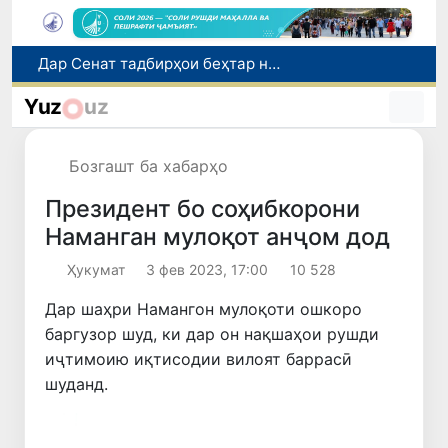
Сарвари ВКХ-и Ӯзбекистон бо роҳбарияти Ҳиндустон музокирот анҷом дода, дар Форуми соҳибкории Ӯзбекистону Ҳиндустон иштирок кард
Дар Агентии муҳоҷират дуздии беш аз 1 миллиард сӯм маблағҳои буҷетӣ ошкор гардид
Yuz
uz
Оҷонсии мубориза бо коррупсия нисбат ба ҳокими ноҳияи Шаҳрисабз тафтиши хизматиро оғоз намуд
Дар моҳи июл дар Ӯзбекистон нархи маҳсулоти озуқаворӣ коҳиш ёфт, аммо баъзе молу хидматрасониҳо гарон шуданд
Бозгашт ба хабарҳо
Дар Сенат тадбирҳои беҳтар намудани мавқеи Ӯзбекистон дар рейтингҳо ва индексҳои байналмилалӣ баррасӣ шуданд
Президент бо соҳибкорони
Наманган мулоқот анҷом дод
Ҳукумат
3 фев 2023, 17:00
10 528
Дар шаҳри Намангон мулоқоти ошкоро
баргузор шуд, ки дар он нақшаҳои рушди
иҷтимоию иқтисодии вилоят баррасӣ
шуданд.