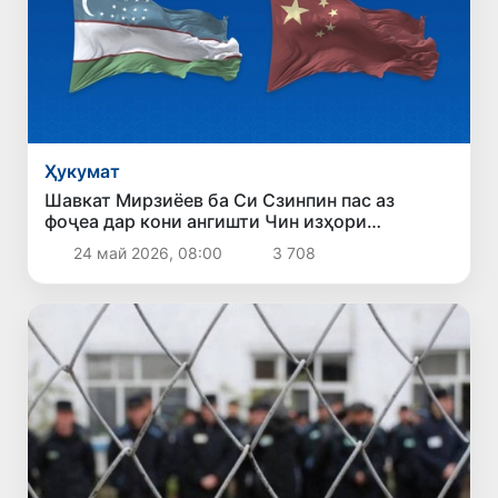
Ҳукумат
Шавкат Мирзиёев ба Си Сзинпин пас аз
фоҷеа дар кони ангишти Чин изҳори
ҳамдардӣ кард
24 май 2026, 08:00
3 708