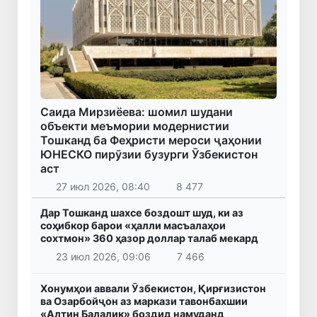
Саида Мирзиёева: шомил шудани
объекти меъмории модернистии
Тошканд ба Феҳристи мероси ҷаҳонии
ЮНЕСКО пирӯзии бузурги Ӯзбекистон
аст
27 июл 2026, 08:40
8 477
Дар Тошканд шахсе боздошт шуд, ки аз
соҳибкор барои «ҳалли масъалаҳои
сохтмон» 360 ҳазор доллар талаб мекард
23 июл 2026, 09:06
7 466
Хонумҳои аввали Ӯзбекистон, Қирғизистон
ва Озарбойҷон аз маркази тавонбахшии
«Алтин Балалик» боздид намуданд