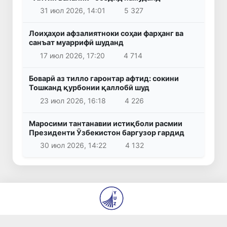
31 июл 2026, 14:01
5 327
Лоиҳаҳои афзалиятноки соҳаи фарҳанг ва
санъат муаррифӣ шуданд
17 июл 2026, 17:20
4 714
Боварӣ аз тилло гаронтар афтид: сокини
Тошканд қурбонии қаллобӣ шуд
23 июл 2026, 16:18
4 226
Маросими тантанавии истиқболи расмии
Президенти Ӯзбекистон баргузор гардид
30 июл 2026, 14:22
4 132
© 2026
Муассисаи давлатӣ «Таҳририяи рӯзномаҳои