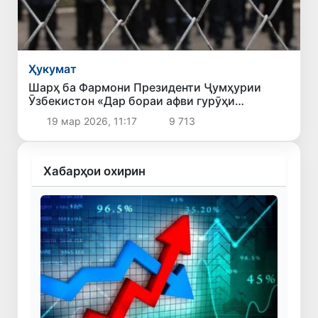
Ҳукумат
Шарҳ ба Фармони Президенти Ҷумҳурии
Ӯзбекистон «Дар бораи афви гурӯҳи
шахсоне, ки ҷазо адо мекунанд ва аз кирдори
19 мар 2026, 11:17
9 713
худ самимона пушаймон шуда, қатъӣ ба роҳи
ислоҳ гузаштаанд»
Хабарҳои охирин