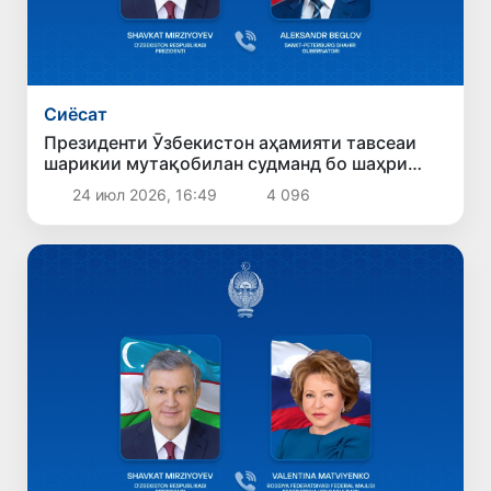
Сиёсат
Президенти Ӯзбекистон аҳамияти тавсеаи
шарикии мутақобилан судманд бо шаҳри
Санкт-Петербургро қайд кард
24 июл 2026, 16:49
4 096