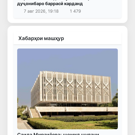
дуҷонибаро баррасӣ карданд
7 авг 2026, 19:18
1 479
Хабарҳои машҳур
Саида Мирзиёева: шомил шудани