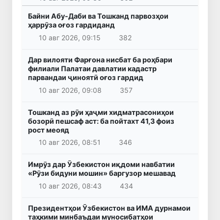
Байни Абу-Даби ва Тошканд парвозҳои
ҳаррӯза оғоз гардиданд
10 авг 2026, 09:15
382
Дар вилояти Фарғона нисбат ба роҳбари
филиали Палатаи давлатии кадастр
парвандаи ҷиноятӣ оғоз гардид
10 авг 2026, 09:08
357
Тошканд аз рӯи ҳаҷми хидматрасониҳои
бозорӣ пешсаф аст: ба пойтахт 41,3 фоиз
рост меояд
10 авг 2026, 08:51
346
Имрӯз дар Ӯзбекистон иқдоми навбатии
«Рӯзи бидуни мошин» баргузор мешавад
10 авг 2026, 08:43
434
Президентҳои Ӯзбекистон ва ИМА дурнамои
таҳкими минбаъдаи муносибатҳои