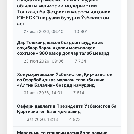
объекти меъмории модернистии
Тошканд ба Феҳристи мероси ҷаҳонии
ЮНЕСКО пирӯзии бузурги Ӯзбекистон
аст
27 июл 2026, 08:40
10 901
Дар Тошканд шахсе боздошт шуд, ки аз
соҳибкор барои «ҳалли масъалаҳои
сохтмон» 360 ҳазор доллар талаб мекард
23 июл 2026, 09:06
7 734
Хонумҳои аввали Ӯзбекистон, Қирғизистон
ва Озарбойҷон аз маркази тавонбахшии
«Алтин Балалик» боздид намуданд
31 июл 2026, 14:01
7 614
Сафари давлатии Президенти Ӯзбекистон ба
Қирғизистон ба анҷом расид
1 авг 2026, 18:13
4 823
Маросими тантанавии истиқболи расмии