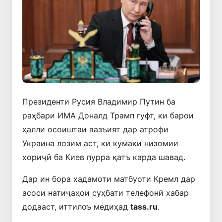
Президенти Русия Владимир Путин ба
раҳбари ИМА Доналд Трамп гуфт, ки барои
ҳалли осоиштаи вазъият дар атрофи
Украина лозим аст, ки кумаки низомии
хориҷӣ ба Киев пурра қатъ карда шавад.
Дар ин бора хадамоти матбуоти Кремл дар
асоси натиҷаҳои суҳбати телефонӣ хабар
додааст, иттилоъ медиҳад
tass.ru
.