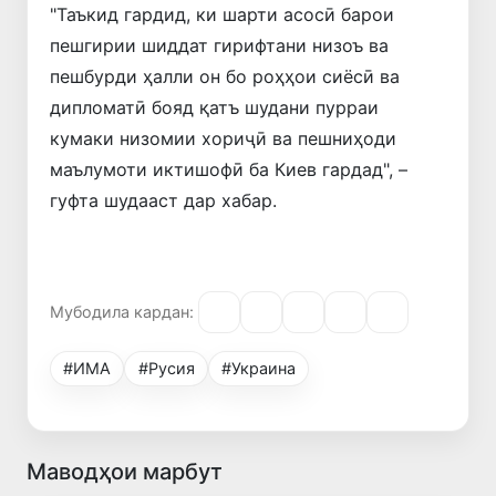
"Таъкид гардид, ки шарти асосӣ барои
пешгирии шиддат гирифтани низоъ ва
пешбурди ҳалли он бо роҳҳои сиёсӣ ва
дипломатӣ бояд қатъ шудани пурраи
кумаки низомии хориҷӣ ва пешниҳоди
маълумоти иктишофӣ ба Киев гардад", –
гуфта шудааст дар хабар.
Мубодила кардан:
#ИМА
#Русия
#Украина
Маводҳои марбут