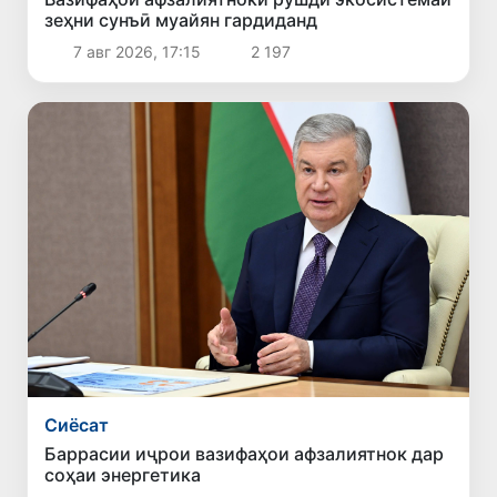
зеҳни сунъӣ муайян гардиданд
7 авг 2026, 17:15
2 197
Сиёсат
Баррасии иҷрои вазифаҳои афзалиятнок дар
соҳаи энергетика