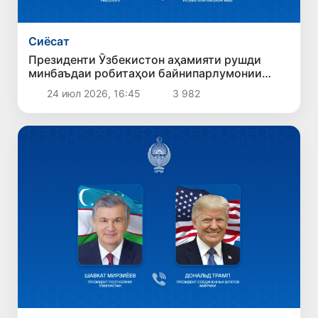
Сиёсат
Президенти Ӯзбекистон аҳамияти рушди
минбаъдаи робитаҳои байнипарлумонии
Ӯзбекистону Русияро таъкид кард
24 июл 2026, 16:45
3 982