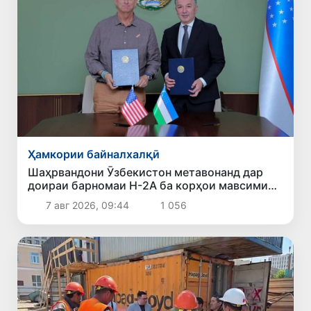
Ҳамкории байналхалқӣ
Шаҳрвандони Ӯзбекистон метавонанд дар
доираи барномаи H-2A ба корҳои мавсимии
кишоварзӣ дар ИМА сафарбар шаванд
7 авг 2026, 09:44
1 056