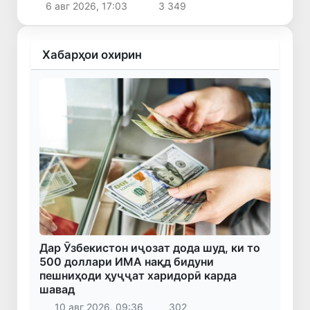
6 авг 2026, 17:03
3 349
Хабарҳои охирин
Дар Ӯзбекистон иҷозат дода шуд, ки то
500 доллари ИМА нақд бидуни
пешниҳоди ҳуҷҷат харидорӣ карда
шавад
10 авг 2026, 09:36
302