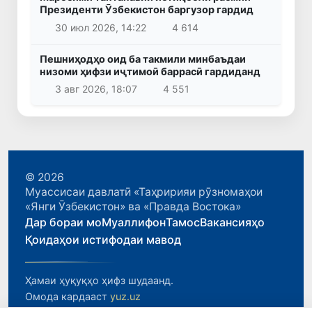
Президенти Ӯзбекистон баргузор гардид
30 июл 2026, 14:22
4 614
Пешниҳодҳо оид ба такмили минбаъдаи
низоми ҳифзи иҷтимоӣ баррасӣ гардиданд
3 авг 2026, 18:07
4 551
© 2026
Муассисаи давлатӣ «Таҳририяи рӯзномаҳои
«Янги Ӯзбекистон» ва «Правда Востока»
Дар бораи мо
Муаллифон
Тамос
Вакансияҳо
Қоидаҳои истифодаи мавод
Ҳамаи ҳуқуқҳо ҳифз шудаанд.
Омода кардааст
yuz.uz