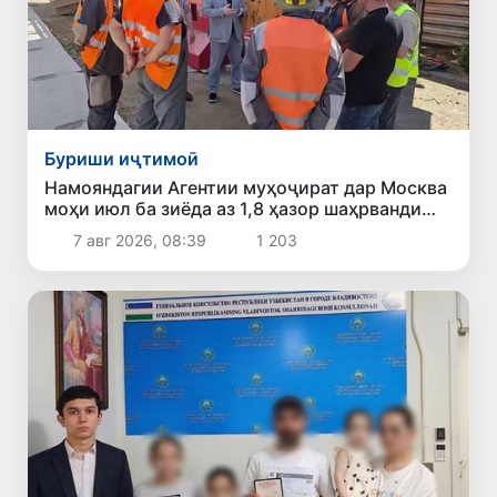
Буриши иҷтимоӣ
Намояндагии Агентии муҳоҷират дар Москва
моҳи июл ба зиёда аз 1,8 ҳазор шаҳрванди
Ӯзбекистон кумак расонд
7 авг 2026, 08:39
1 203