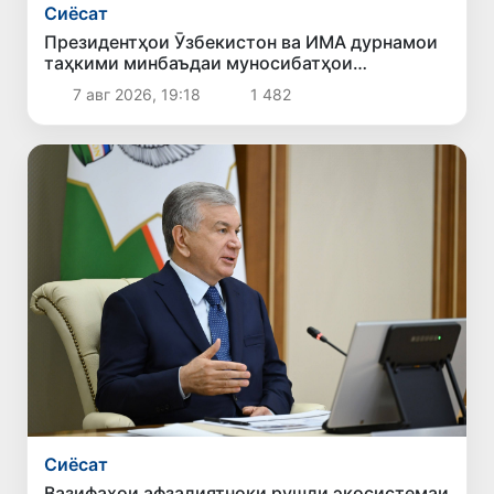
Сиёсат
Президентҳои Ӯзбекистон ва ИМА дурнамои
таҳкими минбаъдаи муносибатҳои
дуҷонибаро баррасӣ карданд
7 авг 2026, 19:18
1 482
Сиёсат
Вазифаҳои афзалиятноки рушди экосистемаи