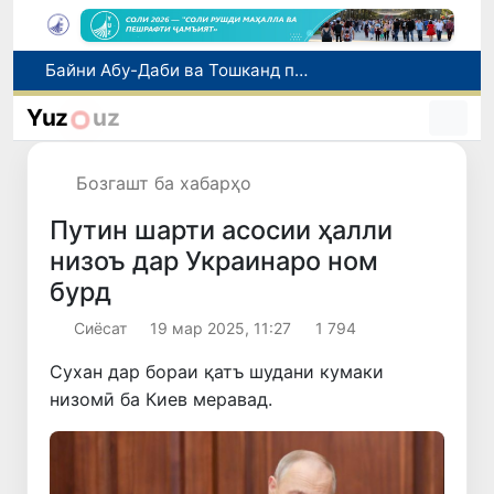
Дар вилояти Фарғона нисбат ба роҳбари филиали Палатаи давлатии кадастр парвандаи ҷиноятӣ оғоз гардид
Тошканд аз рӯи ҳаҷми хидматрасониҳои бозорӣ пешсаф аст: ба пойтахт 41,3 фоиз рост меояд
Yuz
uz
Имрӯз дар Ӯзбекистон иқдоми навбатии «Рӯзи бидуни мошин» баргузор мешавад
Дар Ӯзбекистон иҷозат дода шуд, ки то 500 доллари ИМА нақд бидуни пешниҳоди ҳуҷҷат харидорӣ карда шавад
Бозгашт ба хабарҳо
Байни Абу-Даби ва Тошканд парвозҳои ҳаррӯза оғоз гардиданд
Путин шарти асосии ҳалли
низоъ дар Украинаро ном
бурд
Сиёсат
19 мар 2025, 11:27
1 794
Сухан дар бораи қатъ шудани кумаки
низомӣ ба Киев меравад.