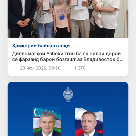
Ҳамкории байналхалқӣ
Дипломатҳои Ӯзбекистон ба як оилаи дорои
се фарзанд барои бозгашт аз Владивосток ба
Ватан кумак карданд
28 июл 2026, 09:50
1 370