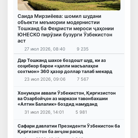
Саида Мирзиёева: шомил шудани
объекти меъмории модернистии
Тошканд ба Феҳристи мероси ҷаҳонии
ЮНЕСКО пирӯзии бузурги Ӯзбекистон
аст
27 июл 2026, 08:40
9 235
Дар Тошканд шахсе боздошт шуд, ки аз
соҳибкор барои «ҳалли масъалаҳои
сохтмон» 360 ҳазор доллар талаб мекард
23 июл 2026, 09:06
7 567
Хонумҳои аввали Ӯзбекистон, Қирғизистон
ва Озарбойҷон аз маркази тавонбахшии
«Алтин Балалик» боздид намуданд
31 июл 2026, 14:01
5 981
Сафари давлатии Президенти Ӯзбекистон ба
Қирғизистон ба анҷом расид