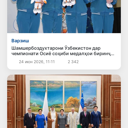
Варзиш
Шамшербоздухтарони Ӯзбекистон дар
чемпионати Осиё соҳиби медалҳои биринҷӣ
шуданд
24 июн 2026, 11:11
2 342