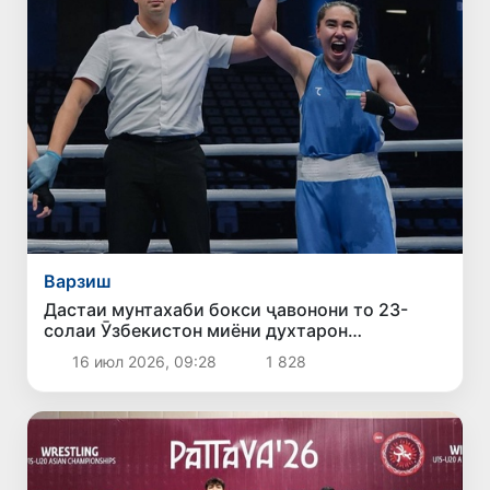
Варзиш
Дастаи мунтахаби бокси ҷавонони то 23-
солаи Ӯзбекистон миёни духтарон
қаҳрамони Осиё гардид
16 июл 2026, 09:28
1 828