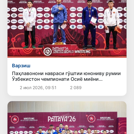
Варзиш
Паҳлавонони навраси гӯштии юнониву румии
Ӯзбекистон чемпионати Осиё миёни
ҷавонони то 20-соларо бомуваффақият оғоз
2 июл 2026, 09:51
2 089
карданд