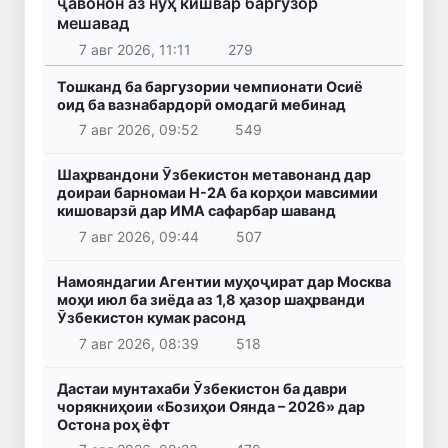
ҷавонон аз нӯҳ кишвар баргузор
мешавад
7 авг 2026, 11:11
279
Тошканд ба баргузории чемпионати Осиё
оид ба вазнабардорӣ омодагӣ мебинад
7 авг 2026, 09:52
549
Шаҳрвандони Ӯзбекистон метавонанд дар
доираи барномаи H-2A ба корҳои мавсимии
кишоварзӣ дар ИМА сафарбар шаванд
7 авг 2026, 09:44
507
Намояндагии Агентии муҳоҷират дар Москва
моҳи июл ба зиёда аз 1,8 ҳазор шаҳрванди
Ӯзбекистон кумак расонд
7 авг 2026, 08:39
518
Дастаи мунтахаби Ӯзбекистон ба даври
чорякниҳоии «Бозиҳои Оянда – 2026» дар
Остона роҳ ёфт