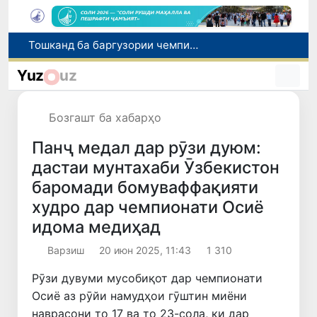
Шаҳрвандони Ӯзбекистон метавонанд дар доираи барномаи H-2A ба корҳои мавсимии кишоварзӣ дар ИМА сафарбар шаванд
Намояндагии Агентии муҳоҷират дар Москва моҳи июл ба зиёда аз 1,8 ҳазор шаҳрванди Ӯзбекистон кумак расонд
Yuz
uz
Дастаи мунтахаби Ӯзбекистон ба даври чорякниҳоии «Бозиҳои Оянда – 2026» дар Остона роҳ ёфт
Дар Қашқадарё анҷумани байналмилалии экологӣ бо иштироки ҷавонон аз нӯҳ кишвар баргузор мешавад
Бозгашт ба хабарҳо
Тошканд ба баргузории чемпионати Осиё оид ба вазнабардорӣ омодагӣ мебинад
Панҷ медал дар рӯзи дуюм:
дастаи мунтахаби Ӯзбекистон
баромади бомуваффақияти
худро дар чемпионати Осиё
идома медиҳад
Варзиш
20 июн 2025, 11:43
1 310
Рӯзи дувуми мусобиқот дар чемпионати
Осиё аз рӯйи намудҳои гӯштин миёни
наврасони то 17 ва то 23-сола, ки дар