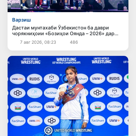
Варзиш
Дастаи мунтахаби Ӯзбекистон ба даври
чорякниҳоии «Бозиҳои Оянда – 2026» дар
Остона роҳ ёфт
7 авг 2026, 08:23
486