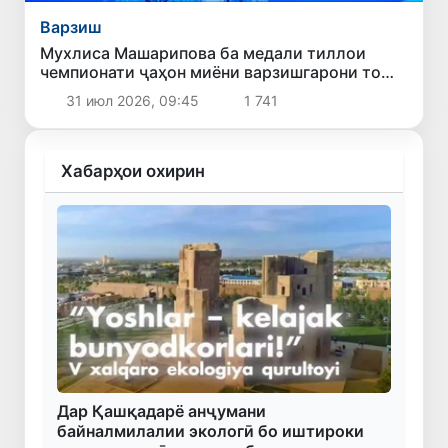
Варзиш
Мухлиса Машарипова ба медали тиллои
чемпионати ҷаҳон миёни варзишгарони то
17-сола шуд
31 июл 2026, 09:45
1 741
Хабарҳои охирин
Дар Қашқадарё анҷумани
байналмилалии экологӣ бо иштироки