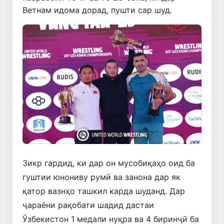
Ветнам идома дорад, пушти сар шуд.
Зикр гардид, ки дар он мусобиқаҳо оид ба
гуштии юнониву румӣ ва занона дар як
қатор вазнҳо ташкил карда шуданд. Дар
ҷараёни рақобати шадид дастаи
Ӯзбекистон 1 медали нуқра ва 4 биринҷӣ ба