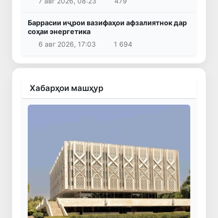
7 авг 2026, 08:23
479
Баррасии иҷрои вазифаҳои афзалиятнок дар
соҳаи энергетика
6 авг 2026, 17:03
1 694
Хабарҳои машҳур