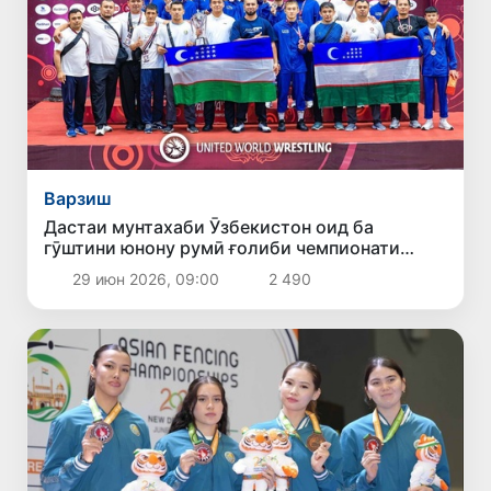
Варзиш
Дастаи мунтахаби Ӯзбекистон оид ба
гӯштини юнону румӣ ғолиби чемпионати
Осиё байни наврасони то 15-сола гардид
29 июн 2026, 09:00
2 490