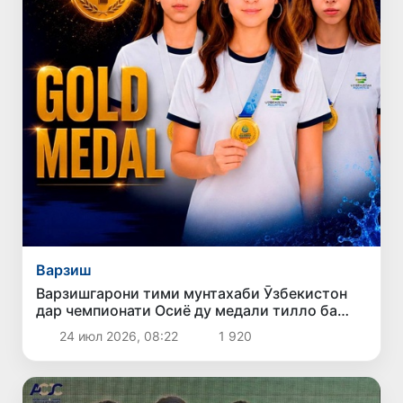
Варзиш
Варзишгарони тими мунтахаби Ӯзбекистон
дар чемпионати Осиё ду медали тилло ба
даст оварданд
24 июл 2026, 08:22
1 920