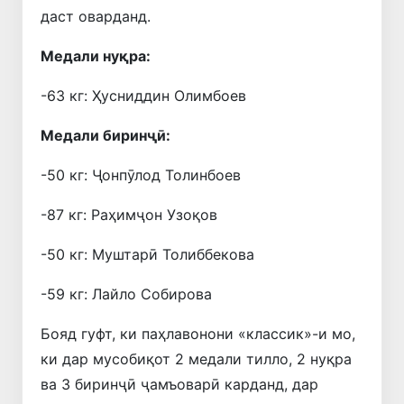
даст оварданд.
Медали нуқра:
-63 кг: Ҳусниддин Олимбоев
Медали биринҷӣ:
-50 кг: Ҷонпӯлод Толинбоев
-87 кг: Раҳимҷон Узоқов
-50 кг: Муштарӣ Толиббекова
-59 кг: Лайло Собирова
Бояд гуфт, ки паҳлавонони «классик»-и мо,
ки дар мусобиқот 2 медали тилло, 2 нуқра
ва 3 биринҷӣ ҷамъоварӣ карданд, дар