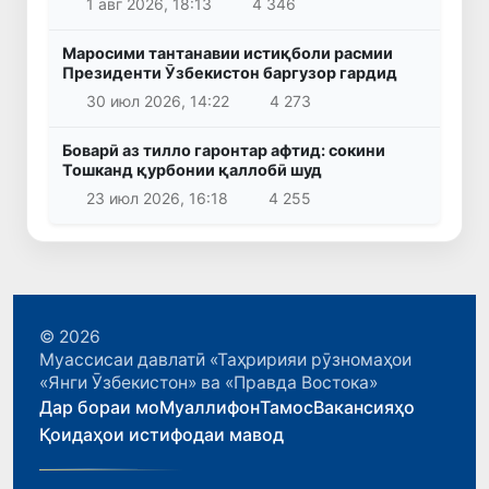
1 авг 2026, 18:13
4 346
Маросими тантанавии истиқболи расмии
Президенти Ӯзбекистон баргузор гардид
30 июл 2026, 14:22
4 273
Боварӣ аз тилло гаронтар афтид: сокини
Тошканд қурбонии қаллобӣ шуд
23 июл 2026, 16:18
4 255
© 2026
Муассисаи давлатӣ «Таҳририяи рӯзномаҳои
«Янги Ӯзбекистон» ва «Правда Востока»
Дар бораи мо
Муаллифон
Тамос
Вакансияҳо
Қоидаҳои истифодаи мавод