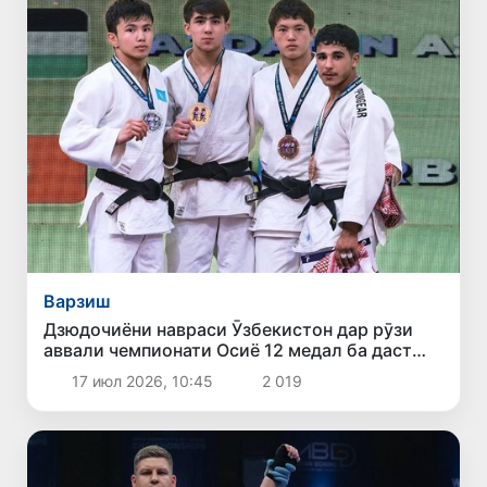
Варзиш
Дзюдочиёни навраси Ӯзбекистон дар рӯзи
аввали чемпионати Осиё 12 медал ба даст
оварданд
17 июл 2026, 10:45
2 019