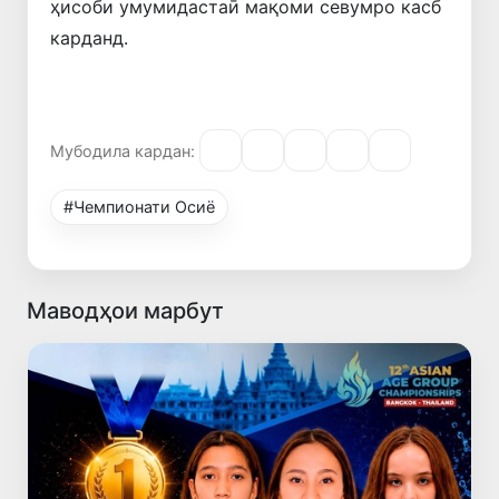
ҳисоби умумидастаӣ мақоми севумро касб
карданд.
Мубодила кардан:
#Чемпионати Осиё
Маводҳои марбут