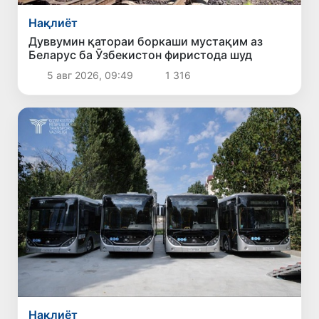
Нақлиёт
Дуввумин қатораи боркаши мустақим аз
Беларус ба Ӯзбекистон фиристода шуд
5 авг 2026, 09:49
1 316
Нақлиёт