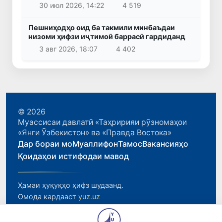
30 июл 2026, 14:22
4 519
Пешниҳодҳо оид ба такмили минбаъдаи
низоми ҳифзи иҷтимоӣ баррасӣ гардиданд
3 авг 2026, 18:07
4 402
© 2026
Муассисаи давлатӣ «Таҳририяи рӯзномаҳои
«Янги Ӯзбекистон» ва «Правда Востока»
Дар бораи мо
Муаллифон
Тамос
Вакансияҳо
Қоидаҳои истифодаи мавод
Ҳамаи ҳуқуқҳо ҳифз шудаанд.
Омода кардааст
yuz.uz