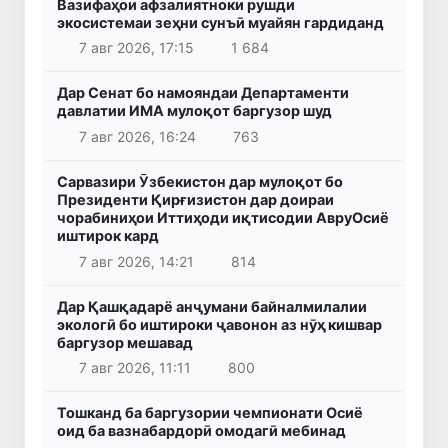
Вазифаҳои афзалиятноки рушди
экосистемаи зеҳни сунъӣ муайян гардиданд
7 авг 2026, 17:15
1 684
Дар Сенат бо намояндаи Департаменти
давлатии ИМА мулоқот баргузор шуд
7 авг 2026, 16:24
763
Сарвазири Ӯзбекистон дар мулоқот бо
Президенти Қирғизистон дар доираи
чорабиниҳои Иттиҳоди иқтисодии АвруОсиё
иштирок кард
7 авг 2026, 14:21
814
Дар Қашқадарё анҷумани байналмилалии
экологӣ бо иштироки ҷавонон аз нӯҳ кишвар
баргузор мешавад
7 авг 2026, 11:11
800
Тошканд ба баргузории чемпионати Осиё
оид ба вазнабардорӣ омодагӣ мебинад