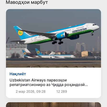
Маводҳои марбут
Нақлиёт
Uzbekistan Airways парвозҳои
репатриатсиониро аз Ҷидда роҳандозӣ
мекунад, парвозҳои умра муваққатан
2 мар 2026, 09:28
12 289
боздошта шудаанд