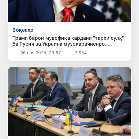
Воқеаҳо
Трамп барои мувофиқа кардани "тарҳи сулҳ"
ба Русия ва Украина музокарачиёнро
фиристод
26 ноя 2025, 09:57
2 834