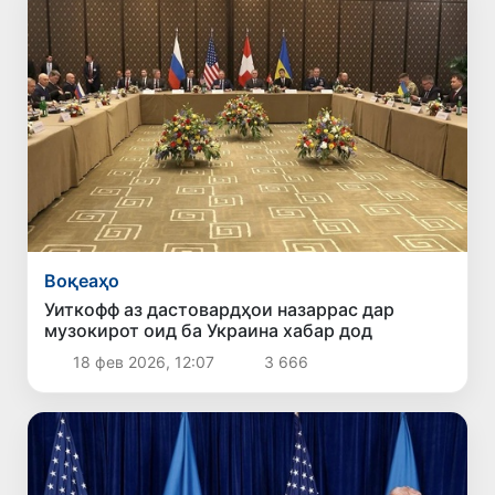
Воқеаҳо
Уиткофф аз дастовардҳои назаррас дар
музокирот оид ба Украина хабар дод
18 фев 2026, 12:07
3 666