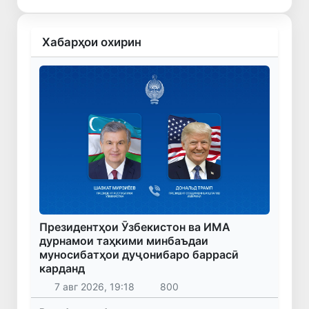
Хабарҳои охирин
Президентҳои Ӯзбекистон ва ИМА
дурнамои таҳкими минбаъдаи
муносибатҳои дуҷонибаро баррасӣ
карданд
7 авг 2026, 19:18
800