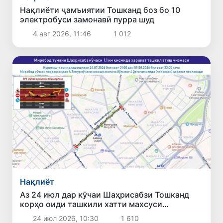
Нақлиёти ҷамъиятии Тошканд боз бо 10
электробуси замонавӣ пурра шуд
4 авг 2026, 11:46
1 012
Нақлиёт
Аз 24 июл дар кӯчаи Шаҳрисабзи Тошканд
корҳо оиди ташкили хатти махсуси
автобусҳои босуръати BRT оғоз мешаванд
24 июл 2026, 10:30
1 610