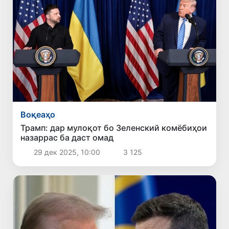
Воқеаҳо
Трамп: дар мулоқот бо Зеленский комёбиҳои
назаррас ба даст омад
29 дек 2025, 10:00
3 125