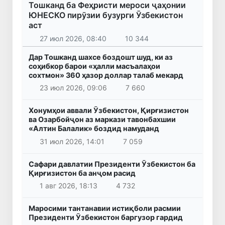
Тошканд ба Феҳристи мероси ҷаҳонии
ЮНЕСКО пирӯзии бузурги Ӯзбекистон
аст
27 июл 2026, 08:40
10 344
Дар Тошканд шахсе боздошт шуд, ки аз
соҳибкор барои «ҳалли масъалаҳои
сохтмон» 360 ҳазор доллар талаб мекард
23 июл 2026, 09:06
7 660
Хонумҳои аввали Ӯзбекистон, Қирғизистон
ва Озарбойҷон аз маркази тавонбахшии
«Алтин Балалик» боздид намуданд
31 июл 2026, 14:01
7 059
Сафари давлатии Президенти Ӯзбекистон ба
Қирғизистон ба анҷом расид
1 авг 2026, 18:13
4 732
Маросими тантанавии истиқболи расмии
Президенти Ӯзбекистон баргузор гардид