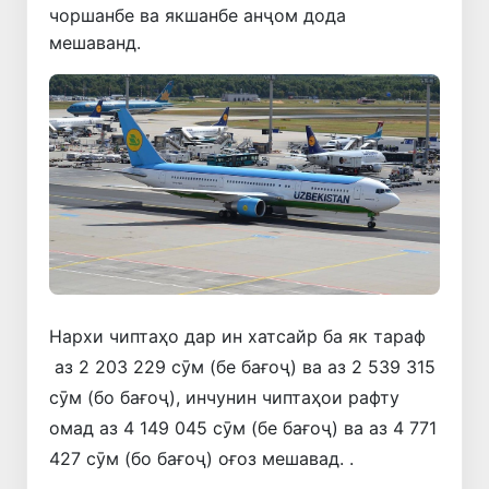
чоршанбе ва якшанбе анҷом дода
мешаванд.
Нархи чиптаҳо дар ин хатсайр ба як тараф
аз 2 203 229 сӯм (бе бағоҷ) ва аз 2 539 315
сӯм (бо бағоҷ), инчунин чиптаҳои рафту
омад аз 4 149 045 сӯм (бе бағоҷ) ва аз 4 771
427 сӯм (бо бағоҷ) оғоз мешавад. .