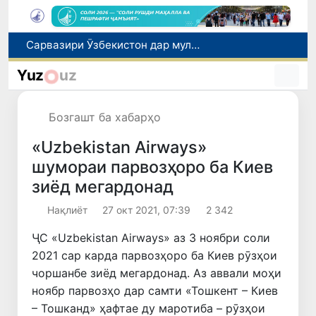
Дар Қашқадарё анҷумани байналмилалии экологӣ бо иштироки ҷавонон аз нӯҳ кишвар баргузор мешавад
Тошканд ба баргузории чемпионати Осиё оид ба вазнабардорӣ омодагӣ мебинад
Yuz
uz
Шаҳрвандони Ӯзбекистон метавонанд дар доираи барномаи H-2A ба корҳои мавсимии кишоварзӣ дар ИМА сафарбар шаванд
Дар Сенат бо намояндаи Департаменти давлатии ИМА мулоқот баргузор шуд
Бозгашт ба хабарҳо
Сарвазири Ӯзбекистон дар мулоқот бо Президенти Қирғизистон дар доираи чорабиниҳои Иттиҳоди иқтисодии АвруОсиё иштирок кард
«Uzbekistan Airways»
шумораи парвозҳоро ба Киев
зиёд мегардонад
Нақлиёт
27 окт 2021, 07:39
2 342
ҶС «Uzbekistan Airways» аз 3 ноябри соли
2021 сар карда парвозҳоро ба Киев рӯзҳои
чоршанбе зиёд мегардонад. Аз аввали моҳи
ноябр парвозҳо дар самти «Тошкент – Киев
– Тошканд» ҳафтае ду маротиба – рӯзҳои