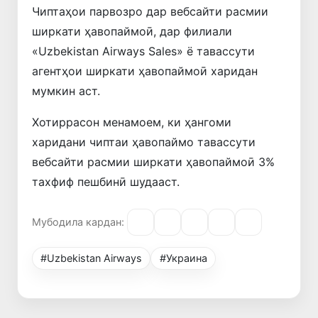
Чиптаҳои парвозро дар вебсайти расмии
ширкати ҳавопаймоӣ, дар филиали
«Uzbekistan Airways Sales» ё тавассути
агентҳои ширкати ҳавопаймоӣ харидан
мумкин аст.
Хотиррасон менамоем, ки ҳангоми
харидани чиптаи ҳавопаймо тавассути
вебсайти расмии ширкати ҳавопаймоӣ 3%
тахфиф пешбинӣ шудааст.
Мубодила кардан:
#Uzbekistan Airways
#Украина