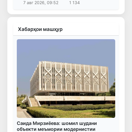
7 авг 2026, 09:52
1 134
Хабарҳои машҳур
Саида Мирзиёева: шомил шудани
объекти меъмории модернистии