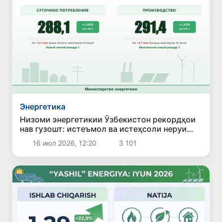
Энергетика
Низоми энергетикии Ӯзбекистон рекордҳои
нав гузошт: истеъмол ва истеҳсоли неруи
барқ ба ҳадди бесобиқа расид
16 июл 2026, 12:20
3 101