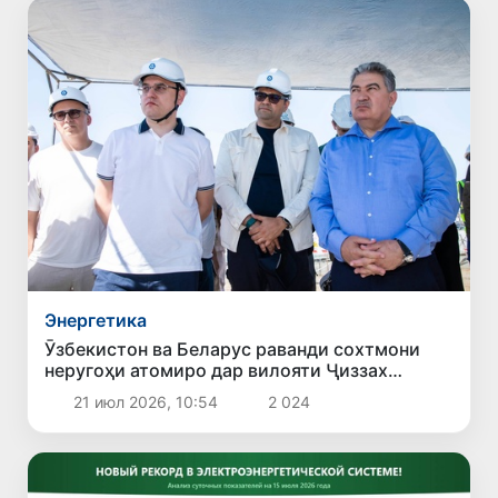
Энергетика
Ӯзбекистон ва Беларус раванди сохтмони
неругоҳи атомиро дар вилояти Ҷиззах
баррасӣ карданд
21 июл 2026, 10:54
2 024