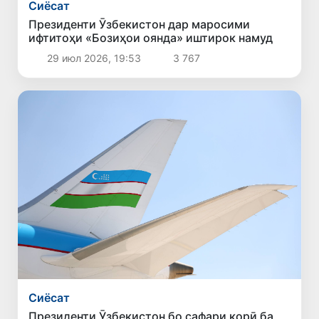
Сиёсат
Президенти Ӯзбекистон дар маросими
ифтитоҳи «Бозиҳои оянда» иштирок намуд
29 июл 2026, 19:53
3 767
Сиёсат
Президенти Ӯзбекистон бо сафари корӣ ба