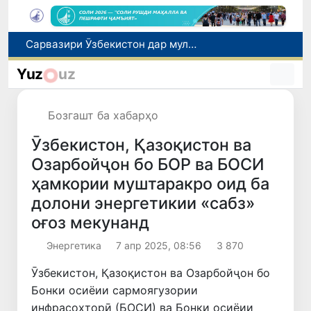
Дар Қашқадарё анҷумани байналмилалии экологӣ бо иштироки ҷавонон аз нӯҳ кишвар баргузор мешавад
Тошканд ба баргузории чемпионати Осиё оид ба вазнабардорӣ омодагӣ мебинад
Yuz
uz
Шаҳрвандони Ӯзбекистон метавонанд дар доираи барномаи H-2A ба корҳои мавсимии кишоварзӣ дар ИМА сафарбар шаванд
Дар Сенат бо намояндаи Департаменти давлатии ИМА мулоқот баргузор шуд
Бозгашт ба хабарҳо
Сарвазири Ӯзбекистон дар мулоқот бо Президенти Қирғизистон дар доираи чорабиниҳои Иттиҳоди иқтисодии АвруОсиё иштирок кард
Ӯзбекистон, Қазоқистон ва
Озарбойҷон бо БОР ва БОСИ
ҳамкории муштаракро оид ба
долони энергетикии «сабз»
оғоз мекунанд
Энергетика
7 апр 2025, 08:56
3 870
Ӯзбекистон, Қазоқистон ва Озарбойҷон бо
Бонки осиёии сармоягузории
инфрасохторӣ (БОСИ) ва Бонки осиёии