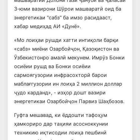
3-юми вазирони Шӯрои машваратӣ оид ба
энергетикаи "сабз" ба имзо расидааст,
хабар медиҳад АИ «Дунё».
«Мо лоиҳаи рушди хатти интиқоли барқи
«сабз» миёни Озарбойҷон, Қазоқистон ва
Ӯзбекистонро амалӣ мекунем. Имрӯз Бонки
осиёии рушд ва Бонки осиёии
сармоягузории инфрасохторӣ барои
маблағгузории ин лоиҳа 2 миллион доллар
ҷудо карданд», - изҳор дошт вазири
энергетикаи Озарбойҷон Парвиз Шаҳбозов.
Гуфта мешавад, ки ёддошти тафоҳум
ҳамкориро дар таҳияи асосноккунии
техникию иқтисодии лоиҳа пешбинӣ