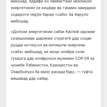
мекунад. Ҳадафи он пайвастани низомҳои
энергетикии се кишвар ва таъмин намудани
содироти нерӯи барқи «сабз» ба Аврупо
мебошад.
«Долони энергетикии сабзи Каспий идомаи
созишномаи шарикии стратегӣ дар соҳаи
рушди истеҳсол ва интиқоли энергияи
«сабз» мебошад, ки моҳи ноябри соли
гузашта дар конфронси иқлимии COP-29 аз
ҷониби Ӯзбекистон, Қазоқистон ва
Озарбойҷон ба имзо расида буд», — гуфта
мешавад дар хабар.