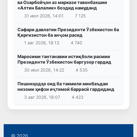
ва Озарбойҷон аз маркази тавонбахшии
«Алтин Балалик» боздид намуданд
31 июл 2026, 14:01
7 125
Сафари давлатии Президенти Ӯзбекистон ба
Қирғизистон ба анҷом расид
1 авг 2026, 18:13
4 740
Маросими тантанавии истиқболи расмии
Президенти Ӯзбекистон баргузор гардид
30 июл 2026, 14:22
4 535
Пешниҳодҳо оид ба такмили минбаъдаи
низоми ҳифзи иҷтимоӣ баррасӣ гардиданд
3 авг 2026, 18:07
4 423
© 2026