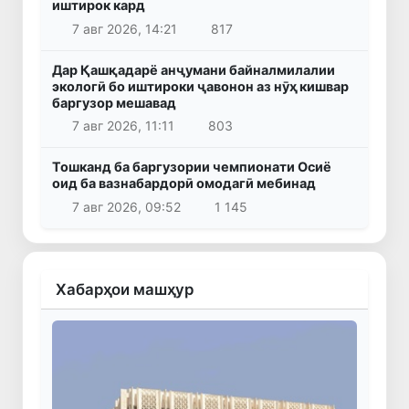
иштирок кард
7 авг 2026, 14:21
817
Дар Қашқадарё анҷумани байналмилалии
экологӣ бо иштироки ҷавонон аз нӯҳ кишвар
баргузор мешавад
7 авг 2026, 11:11
803
Тошканд ба баргузории чемпионати Осиё
оид ба вазнабардорӣ омодагӣ мебинад
7 авг 2026, 09:52
1 145
Хабарҳои машҳур