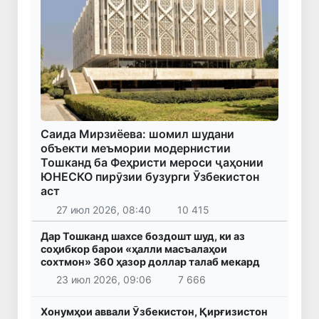
Саида Мирзиёева: шомил шудани
объекти меъмории модернистии
Тошканд ба Феҳристи мероси ҷаҳонии
ЮНЕСКО пирӯзии бузурги Ӯзбекистон
аст
27 июл 2026, 08:40
10 415
Дар Тошканд шахсе боздошт шуд, ки аз
соҳибкор барои «ҳалли масъалаҳои
сохтмон» 360 ҳазор доллар талаб мекард
23 июл 2026, 09:06
7 666
Хонумҳои аввали Ӯзбекистон, Қирғизистон