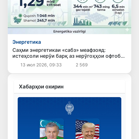
Энергетика
Саҳми энергетикаи «сабз» меафзояд:
истеҳсоли нерӯи барқ аз нерӯгоҳҳои офтобӣ
ва бодӣ дар моҳи июн 22,9 фоиз афзоиш ёфт
13 июл 2026, 09:33
2 569
Хабарҳои охирин