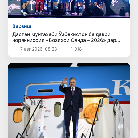
Варзиш
Дастаи мунтахаби Ӯзбекистон ба даври
чорякниҳоии «Бозиҳои Оянда – 2026» дар
Остона роҳ ёфт
7 авг 2026, 08:23
1 018