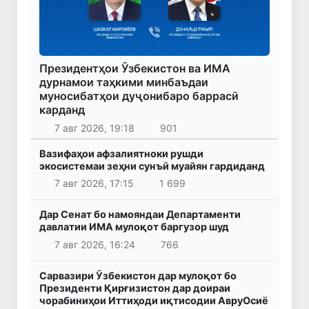
Президентҳои Ӯзбекистон ва ИМА
дурнамои таҳкими минбаъдаи
муносибатҳои дуҷонибаро баррасӣ
карданд
7 авг 2026, 19:18
901
Вазифаҳои афзалиятноки рушди
экосистемаи зеҳни сунъӣ муайян гардиданд
7 авг 2026, 17:15
1 699
Дар Сенат бо намояндаи Департаменти
давлатии ИМА мулоқот баргузор шуд
7 авг 2026, 16:24
766
Сарвазири Ӯзбекистон дар мулоқот бо
Президенти Қирғизистон дар доираи
чорабиниҳои Иттиҳоди иқтисодии АвруОсиё