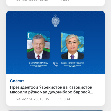
Сиёсат
Президентҳои Ӯзбекистон ва Қазоқистон
масоили рӯзномаи дуҷонибаро баррасӣ
карданд
24 июл 2026, 13:05
3 634