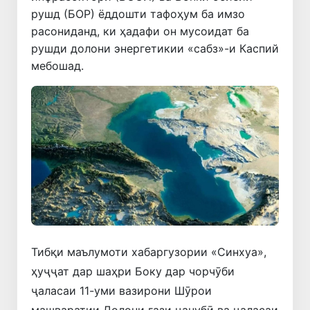
рушд (БОР) ёддошти тафоҳум ба имзо
расониданд, ки ҳадафи он мусоидат ба
рушди долони энергетикии «сабз»-и Каспий
мебошад.
Тибқи маълумоти хабаргузории «Синхуа»,
ҳуҷҷат дар шаҳри Боку дар чорчӯби
ҷаласаи 11-уми вазирони Шӯрои
машваратии Долони гази ҷанубӣ ва ҷаласаи