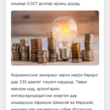
кишвар 0,027 доллар арзиш дорад.
Коршиносони захираҳо нархи нерӯи барқро
дар 230 давлат таҳлил карданд. Тавре
маълум шуд, арзонтарин
интиқолдиҳандагони энергия дар
кишварҳои Африқои Шимолӣ ва Марказӣ,
инчунин дар кишварҳои собиқ Иттиҳоди