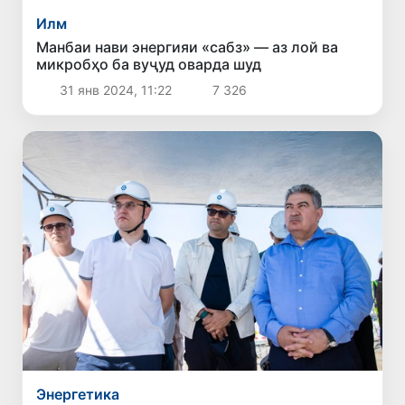
Илм
Манбаи нави энергияи «сабз» — аз лой ва
микробҳо ба вуҷуд оварда шуд
31 янв 2024, 11:22
7 326
Энергетика