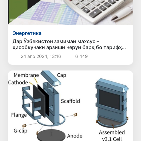
Энергетика
Дар Ӯзбекистон замимаи махсус –
ҳисобкунаки арзиши неруи барқ бо тарифҳои
нав ба кор даромад
24 апр 2024, 13:16
6 449