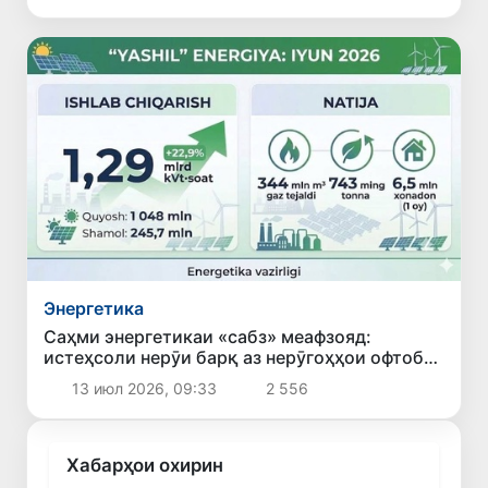
Энергетика
Саҳми энергетикаи «сабз» меафзояд:
истеҳсоли нерӯи барқ аз нерӯгоҳҳои офтобӣ
ва бодӣ дар моҳи июн 22,9 фоиз афзоиш ёфт
13 июл 2026, 09:33
2 556
Хабарҳои охирин