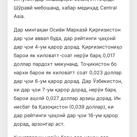
Шӯравӣ мебошанд, хабар медиҳад Central
Asia.
Дар минтақаи Осиёи Марказӣ Қирғизистон
дар ҷои аввал буда, дар рейтинги ҷаҳонӣ
дар ҷои 4-ум қарор дорад. Қирғизистониҳо
барои як киловатт-соат нерӯи барқ ​​0,017
доллар пардохт мекунанд. Тоҷикистон бо
нархи барои як киловатт соат 0,023 доллар
дар ҷои 6-ум қарор дорад. Дар Ӯзбекистон,
ки дар ҷои 7-ум қарор дорад, нерӯи барқ ​​
барои аҳолӣ 0,027 доллар арзиш дорад. Ин
нисбат ба Қазоқистон (0,039 доллар), ки
дар рейтинги ҷаҳонӣ дар ҷои 16-ум қарор
дорад, арзонтар аст.