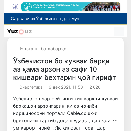
Дар Қашқадарё анҷумани байналмилалии экологӣ бо иштироки ҷавонон аз нӯҳ кишвар баргузор мешавад
Тошканд ба баргузории чемпионати Осиё оид ба вазнабардорӣ омодагӣ мебинад
Yuz
uz
Шаҳрвандони Ӯзбекистон метавонанд дар доираи барномаи H-2A ба корҳои мавсимии кишоварзӣ дар ИМА сафарбар шаванд
Дар Сенат бо намояндаи Департаменти давлатии ИМА мулоқот баргузор шуд
Бозгашт ба хабарҳо
Сарвазири Ӯзбекистон дар мулоқот бо Президенти Қирғизистон дар доираи чорабиниҳои Иттиҳоди иқтисодии АвруОсиё иштирок кард
Ўзбекистон бо қувваи барқи
аз ҳама арзон аз сафи 10
кишвари беҳтарин ҷой гирифт
Энергетика
9 дек 2021, 11:50
2 020
Ӯзбекистон дар рейтинги кишварҳои қувваи
барқашон арзонтарин, ки аз ҷониби
коршиносони портали Cable.co.uk-и
бритониёӣ тартиб дода шудааст, дар ҷои 7-
ум қарор гирифт. Як киловатт соат дар