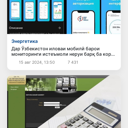
Энергетика
Дар Ӯзбекистон иловаи мобилӣ барои
мониторинги истеъмоли неруи барқ ба кор
даромад
15 авг 2024, 13:50
7 431