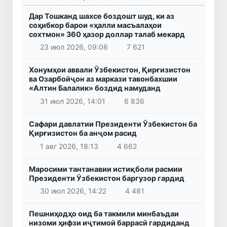
Дар Тошканд шахсе боздошт шуд, ки аз
соҳибкор барои «ҳалли масъалаҳои
сохтмон» 360 ҳазор доллар талаб мекард
23 июл 2026, 09:06
7 621
Хонумҳои аввали Ӯзбекистон, Қирғизистон
ва Озарбойҷон аз маркази тавонбахшии
«Алтин Балалик» боздид намуданд
31 июл 2026, 14:01
6 836
Сафари давлатии Президенти Ӯзбекистон ба
Қирғизистон ба анҷом расид
1 авг 2026, 18:13
4 662
Маросими тантанавии истиқболи расмии
Президенти Ӯзбекистон баргузор гардид
30 июл 2026, 14:22
4 481
Пешниҳодҳо оид ба такмили минбаъдаи
низоми ҳифзи иҷтимоӣ баррасӣ гардиданд