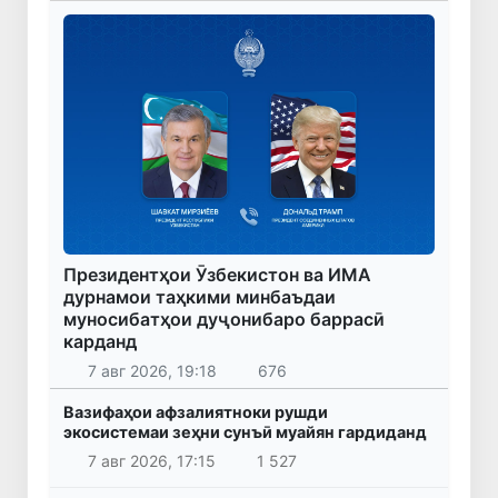
Президентҳои Ӯзбекистон ва ИМА
дурнамои таҳкими минбаъдаи
муносибатҳои дуҷонибаро баррасӣ
карданд
7 авг 2026, 19:18
676
Вазифаҳои афзалиятноки рушди
экосистемаи зеҳни сунъӣ муайян гардиданд
7 авг 2026, 17:15
1 527