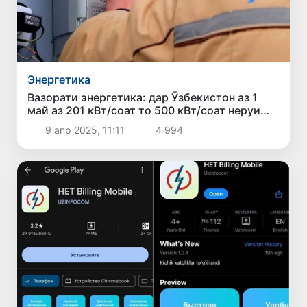
Энергетика
Вазорати энергетика: дар Ӯзбекистон аз 1
май аз 201 кВт/соат то 500 кВт/соат неруи
барқ ба ҷои 900 сӯм 800 сӯм пардохт
9 апр 2025, 11:11
4 994
мешавад