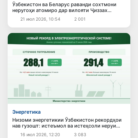
Ӯзбекистон ва Беларус раванди сохтмони
неругоҳи атомиро дар вилояти Ҷиззах
баррасӣ карданд
21 июл 2026, 10:54
2 001
Энергетика
Низоми энергетикии Ӯзбекистон рекордҳои
нав гузошт: истеъмол ва истеҳсоли неруи
барқ ба ҳадди бесобиқа расид
16 июл 2026, 12:20
3 083