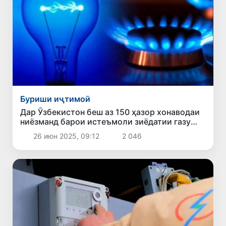
Буриши иҷтимоӣ
Дар Ӯзбекистон беш аз 150 ҳазор хонаводаи
ниёзманд барои истеъмоли зиёдатии газу
барқ ҷубронпулӣ гирифтанд
26 июн 2025, 09:12
2 046