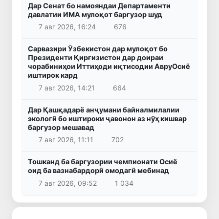
Дар Сенат бо намояндаи Департаменти
давлатии ИМА мулоқот баргузор шуд
7 авг 2026, 16:24
676
Сарвазири Ӯзбекистон дар мулоқот бо
Президенти Қирғизистон дар доираи
чорабиниҳои Иттиҳоди иқтисодии АвруОсиё
иштирок кард
7 авг 2026, 14:21
664
Дар Қашқадарё анҷумани байналмилалии
экологӣ бо иштироки ҷавонон аз нӯҳ кишвар
баргузор мешавад
7 авг 2026, 11:11
702
Тошканд ба баргузории чемпионати Осиё
оид ба вазнабардорӣ омодагӣ мебинад
7 авг 2026, 09:52
1 034