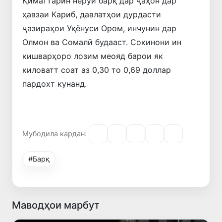
Қиматтарин нерӯи барқ ​​дар ҷаҳон дар
ҳавзаи Кариб, давлатҳои дурдасти
ҷазираҳои Уқёнуси Ором, инчунин дар
Олмон ва Сомалӣ будааст. Сокинони ин
кишварҳоро лозим меояд барои як
киловатт соат аз 0,30 то 0,69 доллар
пардохт кунанд.
Мубодила кардан:
#Барқ
Маводҳои марбут