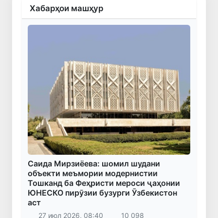
Хабарҳои машҳур
Саида Мирзиёева: шомил шудани
объекти меъмории модернистии
Тошканд ба Феҳристи мероси ҷаҳонии
ЮНЕСКО пирӯзии бузурги Ӯзбекистон
аст
27 июл 2026, 08:40
10 098