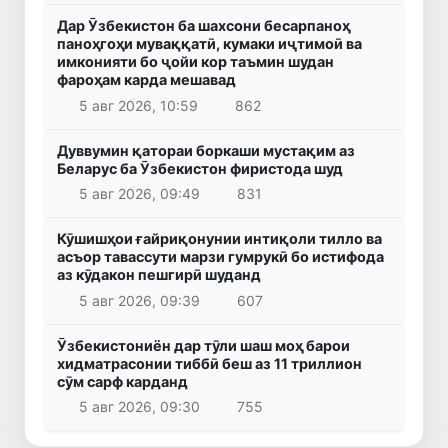
Дар Ӯзбекистон ба шахсони бесарпаноҳ
паноҳгоҳи муваққатӣ, кумаки иҷтимоӣ ва
имконияти бо ҷойи кор таъмин шудан
фароҳам карда мешавад
5 авг 2026, 10:59
862
Дуввумин қатораи боркаши мустақим аз
Беларус ба Ӯзбекистон фиристода шуд
5 авг 2026, 09:49
831
Кӯшишҳои ғайриқонунии интиқоли тилло ва
асъор тавассути марзи гумрукӣ бо истифода
аз кӯдакон пешгирӣ шуданд
5 авг 2026, 09:39
607
Ӯзбекистониён дар тӯли шаш моҳ барои
хидматрасонии тиббӣ беш аз 11 триллион
сӯм сарф карданд
5 авг 2026, 09:30
755