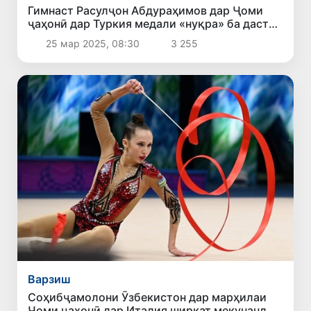
Гимнаст Расулҷон Абдураҳимов дар Ҷоми
ҷаҳонӣ дар Туркия медали «нуқра» ба даст
овард
25 мар 2025, 08:30
3 255
Варзиш
Соҳибҷамолони Ӯзбекистон дар марҳилаи
Ҷоми ҷаҳонӣ дар Италия ширкат мекунанд