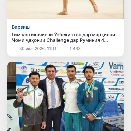
Варзиш
Гимнастикачиёни Ӯзбекистон дар марҳилаи
Ҷоми ҷаҳонии Challenge дар Руминия 4
медал ба даст оварданд
30 июн 2026, 11:11
1 463