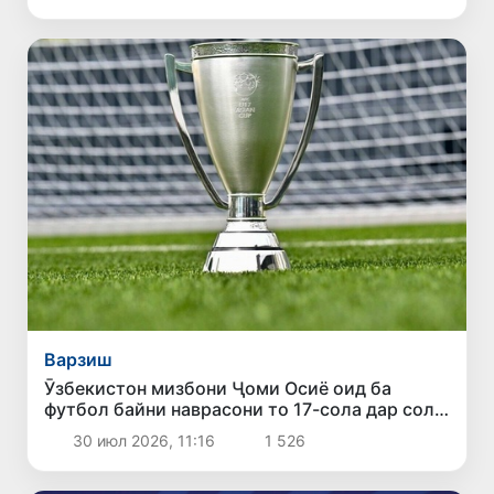
Варзиш
Ӯзбекистон мизбони Ҷоми Осиё оид ба
футбол байни наврасони то 17-сола дар соли
2027 мегардад
30 июл 2026, 11:16
1 526