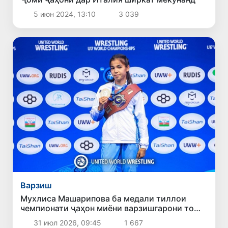
5 июн 2024, 13:10
3 039
Варзиш
Мухлиса Машарипова ба медали тиллои
чемпионати ҷаҳон миёни варзишгарони то
17-сола шуд
31 июл 2026, 09:45
1 667