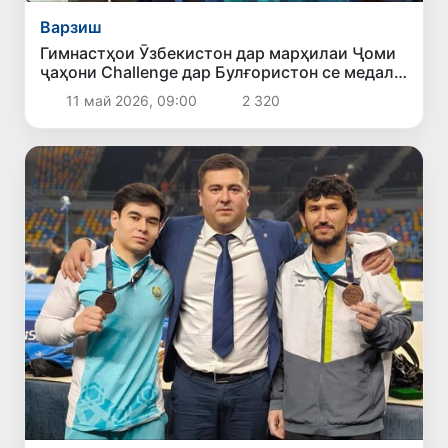
Варзиш
Гимнастҳои Ӯзбекистон дар марҳилаи Ҷоми
ҷаҳони Challenge дар Булғористон се медал
гирифтанд
11 май 2026, 09:00
2 320