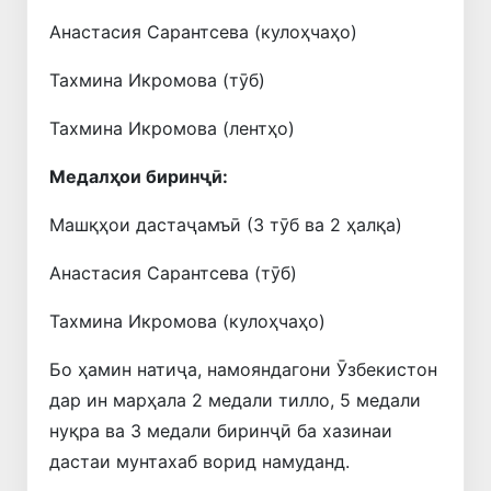
Анастасия Сарантсева (кулоҳчаҳо)
Тахмина Икромова (тӯб)
Тахмина Икромова (лентҳо)
Медалҳои биринҷӣ:
Машқҳои дастаҷамъӣ (3 тӯб ва 2 ҳалқа)
Анастасия Сарантсева (тӯб)
Тахмина Икромова (кулоҳчаҳо)
Бо ҳамин натиҷа, намояндагони Ӯзбекистон
дар ин марҳала 2 медали тилло, 5 медали
нуқра ва 3 медали биринҷӣ ба хазинаи
дастаи мунтахаб ворид намуданд.