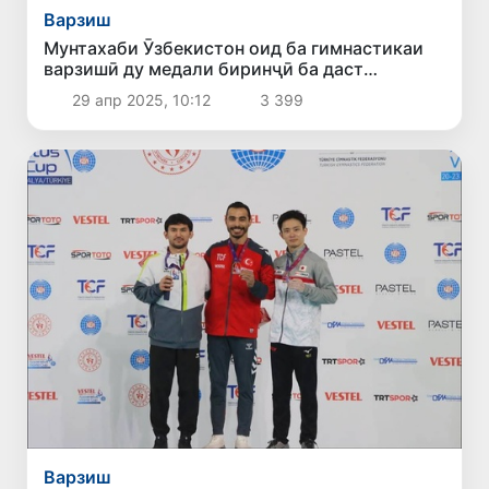
Варзиш
Мунтахаби Ӯзбекистон оид ба гимнастикаи
варзишӣ ду медали биринҷӣ ба даст
оварданд
29 апр 2025, 10:12
3 399
Варзиш