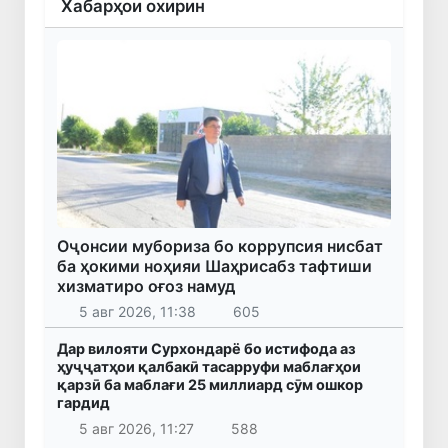
Хабарҳои охирин
Оҷонсии мубориза бо коррупсия нисбат
ба ҳокими ноҳияи Шаҳрисабз тафтиши
хизматиро оғоз намуд
5 авг 2026, 11:38
605
Дар вилояти Сурхондарё бо истифода аз
ҳуҷҷатҳои қалбакӣ тасарруфи маблағҳои
қарзӣ ба маблағи 25 миллиард сӯм ошкор
гардид
5 авг 2026, 11:27
588