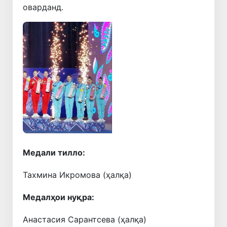
оварданд.
Қаблӣ
Навбатӣ
Медали тилло:
Тахмина Икромова (ҳалқа)
Медалҳои нуқра:
Анастасия Сарантсева (ҳалқа)