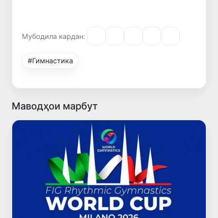
Мубодила кардан:
#Гимнастика
Маводҳои марбут