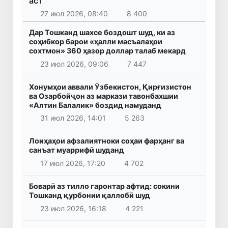
аст
27 июл 2026, 08:40
8 400
Дар Тошканд шахсе боздошт шуд, ки аз
соҳибкор барои «ҳалли масъалаҳои
сохтмон» 360 ҳазор доллар талаб мекард
23 июл 2026, 09:06
7 447
Хонумҳои аввали Ӯзбекистон, Қирғизистон
ва Озарбойҷон аз маркази тавонбахшии
«Алтин Балалик» боздид намуданд
31 июл 2026, 14:01
5 263
Лоиҳаҳои афзалиятноки соҳаи фарҳанг ва
санъат муаррифӣ шуданд
17 июл 2026, 17:20
4 702
Боварӣ аз тилло гаронтар афтид: сокини
Тошканд қурбонии қаллобӣ шуд
23 июл 2026, 16:18
4 221