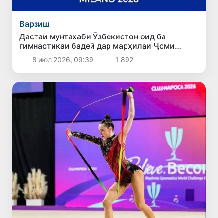
Варзиш
Дастаи мунтахаби Ӯзбекистон оид ба
гимнастикаи бадеӣ дар марҳилаи Ҷоми
ҷаҳон дар Милан иштирок мекунад
8 июл 2026, 09:39
1 892