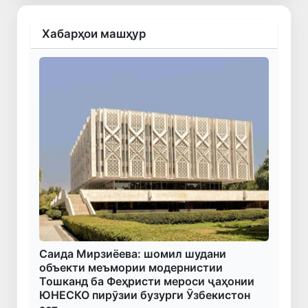
Хабарҳои машҳур
Саида Мирзиёева: шомил шудани
объекти меъмории модернистии
Тошканд ба Феҳристи мероси ҷаҳонии
ЮНЕСКО пирӯзии бузурги Ӯзбекистон