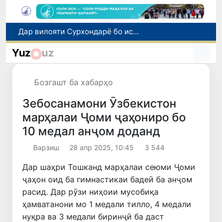
Дар Ӯзбекистон ба шахсони бесарпаноҳ паноҳгоҳи муваққатӣ, кумаки иҷтимоӣ ва имконияти бо ҷойи кор таъмин шудан фароҳам карда мешавад
Дуввумин қатораи боркаши мустақим аз Беларус ба Ӯзбекистон фиристода шуд
Yuz
uz
Кӯшишҳои ғайриқонунии интиқоли тилло ва асъор тавассути марзи гумрукӣ бо истифода аз кӯдакон пешгирӣ шуданд
Оҷонсии мубориза бо коррупсия нисбат ба ҳокими ноҳияи Шаҳрисабз тафтиши хизматиро оғоз намуд
Бозгашт ба хабарҳо
Дар вилояти Сурхондарё бо истифода аз ҳуҷҷатҳои қалбакӣ тасарруфи маблағҳои қарзӣ ба маблағи 25 миллиард сӯм ошкор гардид
Зебосанамони Ӯзбекистон
марҳалаи Ҷоми ҷаҳониро бо
10 медал анҷом доданд
Варзиш
28 апр 2025, 10:45
3 544
Дар шаҳри Тошканд марҳалаи сеюми Ҷоми
ҷаҳон оид ба гимнастикаи бадеӣ ба анҷом
расид. Дар рӯзи ниҳоии мусобиқа
ҳамватанони мо 1 медали тилло, 4 медали
нуқра ва 3 медали биринҷӣ ба даст