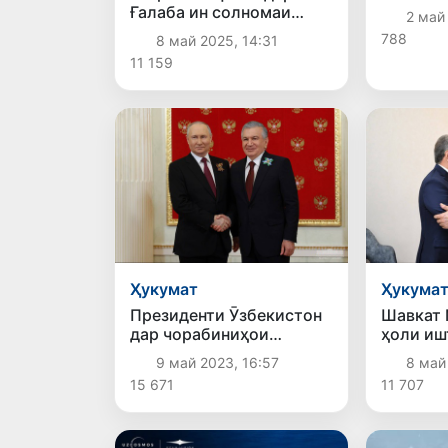
ва қадр
Ғалаба ин солномаи
2 май
аспсаво
ҷасорат ва қаҳрамонии
788
8 май 2025, 14:31
мегарда
ҳақиқӣ аст
11 159
Ҳукумат
Ҳукума
Президенти Ӯзбекистон
Шавкат 
дар чорабиниҳои
ҳоли иш
тантанавӣ ба
Ҷанги д
9 май 2023, 16:57
8 май
муносибати 78-умин
хабар г
15 671
11 707
солгарди Ғалаба
иштирок кард