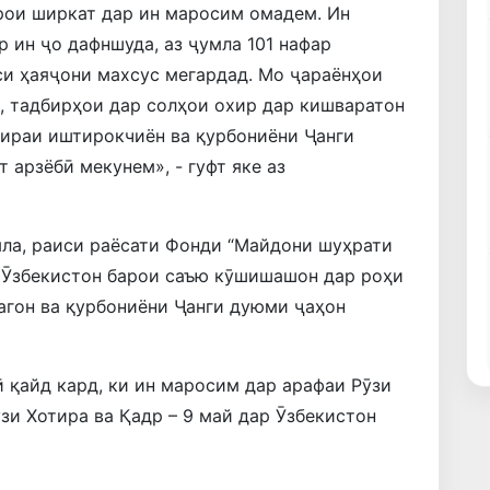
рои ширкат дар ин маросим омадем. Ин
р ин ҷо дафншуда, аз ҷумла 101 нафар
си ҳаяҷони махсус мегардад. Мо ҷараёнҳои
, тадбирҳои дар солҳои охир дар кишваратон
тираи иштирокчиён ва қурбониёни Ҷанги
арзёбӣ мекунем», - гуфт яке аз
мла, раиси раёсати Фонди “Майдони шуҳрати
и Ӯзбекистон барои саъю кӯшишашон дар роҳи
агон ва қурбониёни Ҷанги дуюми ҷаҳон
 қайд кард, ки ин маросим дар арафаи Рӯзи
зи Хотира ва Қадр – 9 май дар Ӯзбекистон