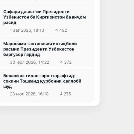
Сафари давлатии Президенти
Ӯзбекистон ба Қирғизистон ба анҷом
расид
1 авг 2026, 18:13
4 492
Маросими тантанавии истиқболи
расмии Президенти Ӯзбекистон
баргузор гардид
30 июл 2026, 14:22
4 372
Боварӣ аз тилло гаронтар афтид:
сокини Тошканд қурбонии қаллобӣ
шуд
23 июл 2026, 16:18
4 275