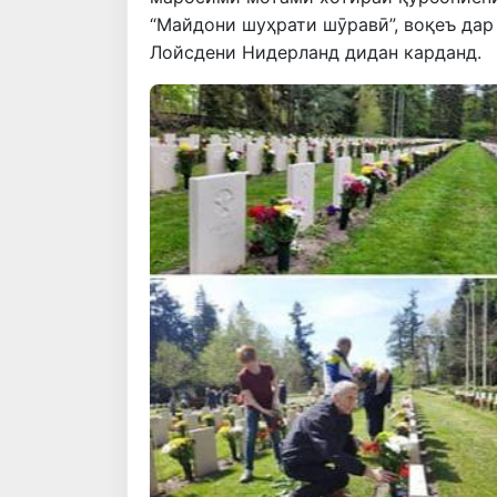
“Майдони шуҳрати шӯравӣ”, воқеъ дар
Лойсдени Нидерланд дидан карданд.