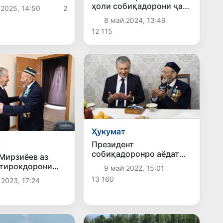
 паради
ҳоли собиқадорони ҷанг
 2025, 14:50
2
рӣ баргузор
хабар гирифт
8 май 2024, 13:49
д
12 115
Ҳукумат
т
Президент
собиқадоронро аёдат
Мирзиёев аз
кард
тирокдорони
9 май 2022, 15:01
уюми ҷаҳон
13 160
 2023, 17:24
ирифт