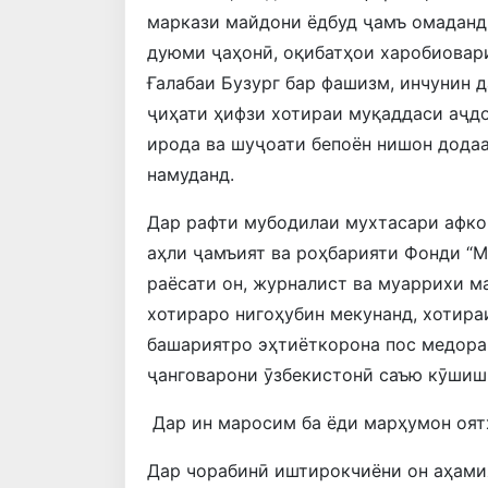
маркази майдони ёдбуд ҷамъ омаданд
дуюми ҷаҳонӣ, оқибатҳои харобиовари
Ғалабаи Бузург бар фашизм, инчунин д
ҷиҳати ҳифзи хотираи муқаддаси аҷдо
ирода ва шуҷоати бепоён нишон додаа
намуданд.
Дар рафти мубодилаи мухтасари афко
аҳли ҷамъият ва роҳбарияти Фонди “М
раёсати он, журналист ва муаррихи м
хотираро нигоҳубин мекунанд, хотира
башариятро эҳтиёткорона пос медора
ҷанговарони ӯзбекистонӣ саъю кӯшиш
Дар ин маросим ба ёди марҳумон оят
Дар чорабинӣ иштирокчиёни он аҳами