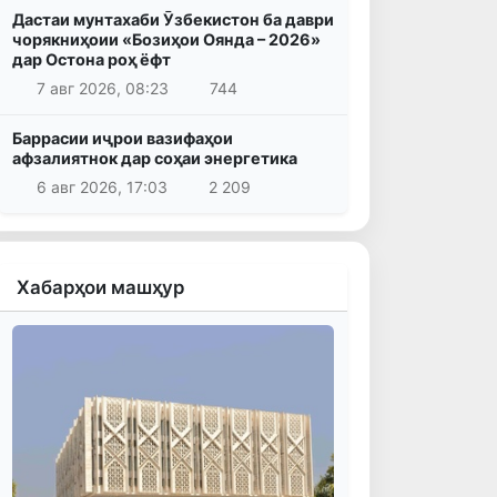
Дастаи мунтахаби Ӯзбекистон ба даври
чорякниҳоии «Бозиҳои Оянда – 2026»
дар Остона роҳ ёфт
7 авг 2026, 08:23
744
Баррасии иҷрои вазифаҳои
афзалиятнок дар соҳаи энергетика
6 авг 2026, 17:03
2 209
Хабарҳои машҳур