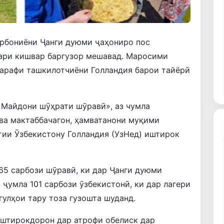
урбониёни Ҷанги дуюми ҷаҳониро пос
ари кишвар баргузор мешавад. Маросими
 тарафи ташкилотчиёни Голландия барои тайёрӣ
«Майдони шӯҳрати шӯравӣ», аз чумла
ва мактаббачагон, ҳамватанони муқими
тии Ӯзбекистону Голландия (УзНед) иштирок
65 сарбози шӯравӣ, ки дар Ҷанги дуюми
 ҷумла 101 сарбози ӯзбекистонӣ, ки дар лагери
улҳои тару тоза гузошта шуданд.
 иштирокдорон дар атрофи обелиск дар