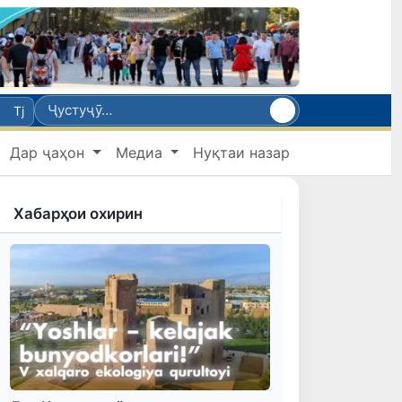
Tj
Дар ҷаҳон
Медиа
Нуқтаи назар
Хабарҳои охирин