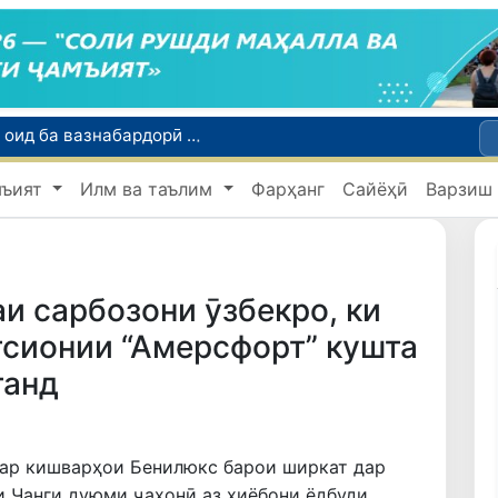
Шаҳрвандони Ӯзбекистон метавонанд дар доираи барномаи H-2A ба корҳои мавсимии кишоварзӣ дар ИМА сафарбар шаванд
Намояндагии Агентии муҳоҷират дар Москва моҳи июл ба зиёда аз 1,8 ҳазор шаҳрванди Ӯзбекистон кумак расонд
мъият
Илм ва таълим
Фарҳанг
Сайёҳӣ
Варзиш
Дастаи мунтахаби Ӯзбекистон ба даври чорякниҳоии «Бозиҳои Оянда – 2026» дар Остона роҳ ёфт
Дар Қашқадарё анҷумани байналмилалии экологӣ бо иштироки ҷавонон аз нӯҳ кишвар баргузор мешавад
Тошканд ба баргузории чемпионати Осиё оид ба вазнабардорӣ омодагӣ мебинад
и сарбозони ӯзбекро, ки
тсионии “Амерсфорт” кушта
танд
ар кишварҳои Бенилюкс барои ширкат дар
 Ҷанги дуюми ҷаҳонӣ аз хиёбони ёдбуди