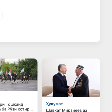
о
Ҳукумат
ри Тошканд
 ба Рӯзи хотира
Шавкат Мирзиёев аз