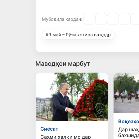
Мубодила кардан:
#9 май – Рӯзи хотира ва қадр
Маводҳои марбут
Воқеаҳ
Сиёсат
Дар шаҳ
бахшида
Саҳми халқи мо дар