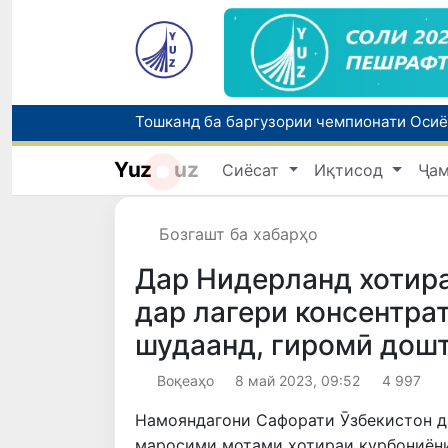
Yuz
uz
Сиёсат
Иқтисод
Ҷа
Бозгашт ба хабарҳо
Дар Нидерланд хотира
дар лагери консентра
шудаанд, гиромӣ дош
Воқеаҳо
8 май 2023, 09:52
4 997
Намояндагони Сафорати Ӯзбекистон д
маросими мотами хотираи қурбониёни