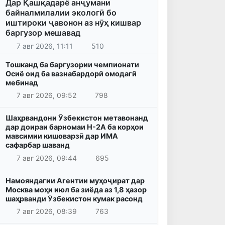
Дар Қашқадарё анҷумани
байналмилалии экологӣ бо
иштироки ҷавонон аз нӯҳ кишвар
баргузор мешавад
7 авг 2026, 11:11
510
Тошканд ба баргузории чемпионати
Осиё оид ба вазнабардорӣ омодагӣ
мебинад
7 авг 2026, 09:52
798
Шаҳрвандони Ӯзбекистон метавонанд
дар доираи барномаи H-2A ба корҳои
мавсимии кишоварзӣ дар ИМА
сафарбар шаванд
7 авг 2026, 09:44
695
Намояндагии Агентии муҳоҷират дар
Москва моҳи июл ба зиёда аз 1,8 ҳазор
шаҳрванди Ӯзбекистон кумак расонд
7 авг 2026, 08:39
763