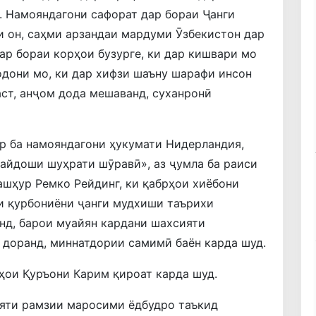
. Намояндагони сафорат дар бораи Ҷанги
 он, саҳми арзандаи мардуми Ӯзбекистон дар
ар бораи корҳои бузурге, ки дар кишвари мо
дони мо, ки дар хифзи шаъну шарафи инсон
ст, анҷом дода мешаванд, суханронӣ
р ба намояндагони ҳукумати Нидерландия,
айдоши шуҳрати шӯравӣ», аз ҷумла ба раиси
ашҳур Ремко Рейдинг, ки қабрҳои хиёбони
и қурбониёни ҷанги мудхиши таърихи
нд, барои муайян кардани шахсияти
 доранд, миннатдории самимӣ баён карда шуд.
ҳои Қуръони Карим қироат карда шуд.
яти рамзии маросими ёдбудро таъкид