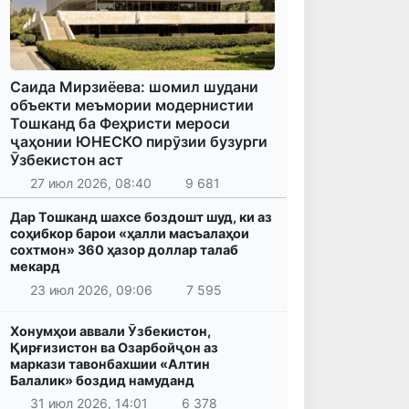
Саида Мирзиёева: шомил шудани
объекти меъмории модернистии
Тошканд ба Феҳристи мероси
ҷаҳонии ЮНЕСКО пирӯзии бузурги
Ӯзбекистон аст
27 июл 2026, 08:40
9 681
Дар Тошканд шахсе боздошт шуд, ки аз
соҳибкор барои «ҳалли масъалаҳои
сохтмон» 360 ҳазор доллар талаб
мекард
23 июл 2026, 09:06
7 595
Хонумҳои аввали Ӯзбекистон,
Қирғизистон ва Озарбойҷон аз
маркази тавонбахшии «Алтин
Балалик» боздид намуданд
31 июл 2026, 14:01
6 378