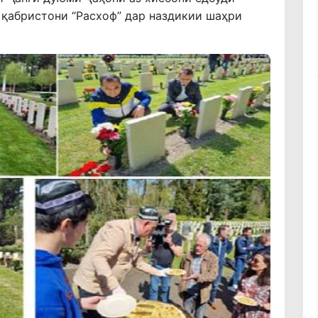
 қабристони “Расхоф” дар наздикии шаҳри