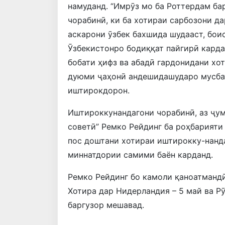
намуданд. “Имрӯз мо ба Роттердам ба
чорабинӣ, ки ба хотираи сарбозони да
аскарони ӯзбек бахшида шудааст, бои
Ӯзбекистонро бодиққат пайгирӣ карда
бобати ҳифз ва абадӣ гардонидани хо
дуюми ҷаҳонӣ андешидашударо мусбат 
иштирокдорон.
Иштироккунандагони чорабинӣ, аз ҷу
советӣ” Ремко Рейдинг ба роҳбарият
пос доштани хотираи иштирокку-нанд
миннатдории самими баён карданд.
Ремко Рейдинг бо камоли қаноатмандӣ
Хотира дар Нидерландия – 5 май ва Рӯ
баргузор мешавад.