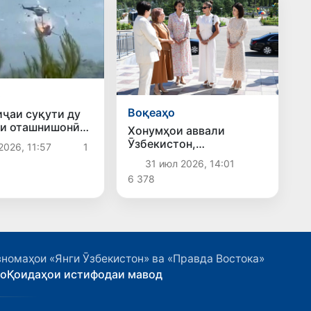
о
Воқеаҳо
иҷаи суқути ду
и оташнишонӣ
Хонумҳои аввали
н ду нафар
Ӯзбекистон,
2026, 11:57
1
уданд
Қирғизистон ва
31 июл 2026, 14:01
Озарбойҷон аз маркази
6 378
тавонбахшии «Алтин
Балалик» боздид
намуданд
номаҳои «Янги Ӯзбекистон» ва «Правда Востока»
ҳо
Қоидаҳои истифодаи мавод