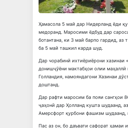
Ҳамасола 5 май дар Нидерланд ёди қ
медоранд. Маросими ёдбуд дар сарос
ботантана, ки 3 май барпо гардид, аз
ба 5 май ташкил карда шуд.
Дар чорабинӣ ихтиёриёрони хазинаи 
донишҷӯёни мактабҳои олии маҳаллӣ 
Голландия, намояндагони Хазинаи дӯс
доштанд.
Дар рафти маросим ба пояи сангҳои 8
ҷаҳонӣ дар Ҳолланд кушта шудаанд, аз
Амерсфорт қурбони фашизм шудаанд, г
Пас аз он, бо даъвати сафорат ҳамаи