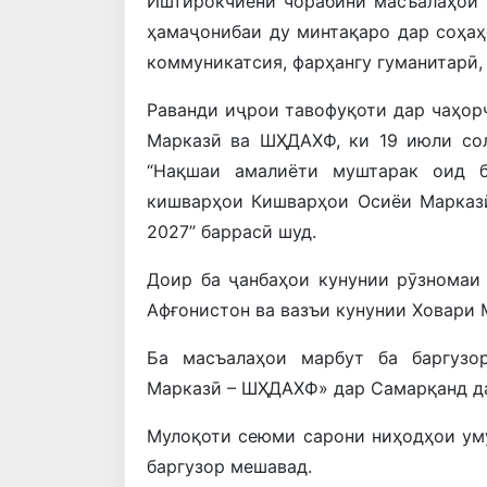
Иштирокчиёни чорабинӣ масъалаҳои 
ҳамаҷонибаи ду минтақаро дар соҳаҳ
коммуникатсия, фарҳангу гуманитарӣ,
Раванди иҷрои тавофуқоти дар чаҳор
Марказӣ ва ШҲДАХФ, ки 19 июли сол
“Нақшаи амалиёти муштарак оид б
кишварҳои Кишварҳои Осиёи Марказ
2027” баррасӣ шуд.
Доир ба ҷанбаҳои кунунии рӯзномаи 
Афғонистон ва вазъи кунунии Ховари 
Ба масъалаҳои марбут ба баргузо
Марказӣ – ШҲДАХФ» дар Самарқанд да
Мулоқоти сеюми сарони ниҳодҳои ум
баргузор мешавад.