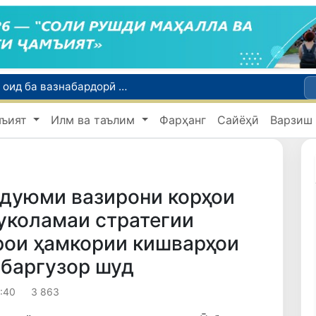
Тошканд ба баргузории чемпионати Осиё оид ба вазнабардорӣ омодагӣ мебинад
Шаҳрвандони Ӯзбекистон метавонанд дар доираи барномаи H-2A ба корҳои мавсимии кишоварзӣ дар ИМА сафарбар шаванд
мъият
Илм ва таълим
Фарҳанг
Сайёҳӣ
Варзиш
Намояндагии Агентии муҳоҷират дар Москва моҳи июл ба зиёда аз 1,8 ҳазор шаҳрванди Ӯзбекистон кумак расонд
Дастаи мунтахаби Ӯзбекистон ба даври чорякниҳоии «Бозиҳои Оянда – 2026» дар Остона роҳ ёфт
Дар Қашқадарё анҷумани байналмилалии экологӣ бо иштироки ҷавонон аз нӯҳ кишвар баргузор мешавад
 дуюми вазирони корҳои
уколамаи стратегии
рои ҳамкории кишварҳои
 баргузор шуд
8:40
3 863