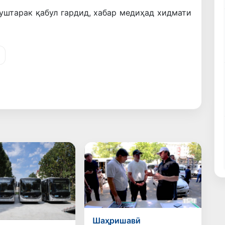
уштарак қабул гардид, хабар медиҳад хидмати
Шаҳришавӣ