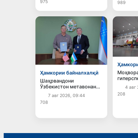
975
989
гардиданд
Ҳамкори
Моҳвор
Ҳамкории байналхалқӣ
гиперсп
Шаҳрвандони
Samarka
Ӯзбекистон метавонанд
4 авг 
август 
дар доираи барномаи H-
208
7 авг 2026, 09:44
баровар
2A ба корҳои мавсимии
708
кишоварзӣ дар ИМА
сафарбар шаванд