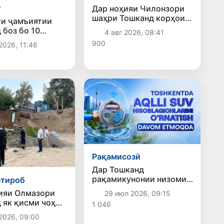
т
Дар ноҳияи Чилонзори
шаҳри Тошканд корҳои
и ҷамъиятии
ободонӣ ва озодсозии
 боз бо 10
4 авг 2026, 08:41
фазои ҷамъиятӣ идома
буси замонавӣ
900
2026, 11:46
доранд
уд
Рақамисозӣ
Дар Тошканд
рақамикунонии низоми
зтироб
таъминоти об идома
ияи Олмазори
29 июл 2026, 09:15
дорад: қариб 175 ҳазор
 як қисми чоҳ
1 046
ҳисобкунакҳои
хт: комиссияи
«ақлманд» насб шудааст
2026, 09:00