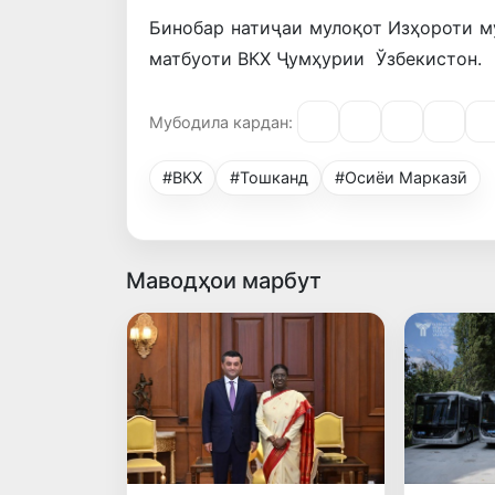
Бинобар натиҷаи мулоқот Изҳороти м
матбуоти ВКХ Ҷумҳурии Ўзбекистон.
Мубодила кардан:
#ВКХ
#Тошканд
#Осиёи Марказӣ
Маводҳои марбут