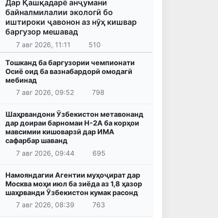
Дар Қашқадарё анҷумани
байналмилалии экологӣ бо
иштироки ҷавонон аз нӯҳ кишвар
баргузор мешавад
7 авг 2026, 11:11
510
Тошканд ба баргузории чемпионати
Осиё оид ба вазнабардорӣ омодагӣ
мебинад
7 авг 2026, 09:52
798
Шаҳрвандони Ӯзбекистон метавонанд
дар доираи барномаи H-2A ба корҳои
мавсимии кишоварзӣ дар ИМА
сафарбар шаванд
7 авг 2026, 09:44
695
Намояндагии Агентии муҳоҷират дар
Москва моҳи июл ба зиёда аз 1,8 ҳазор
шаҳрванди Ӯзбекистон кумак расонд
7 авг 2026, 08:39
763