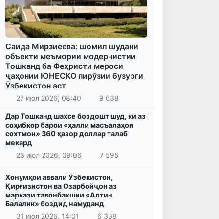
Саида Мирзиёева: шомил шудани
объекти меъмории модернистии
Тошканд ба Феҳристи мероси
ҷаҳонии ЮНЕСКО пирӯзии бузурги
Ӯзбекистон аст
27 июл 2026, 08:40
9 638
Дар Тошканд шахсе боздошт шуд, ки аз
соҳибкор барои «ҳалли масъалаҳои
сохтмон» 360 ҳазор доллар талаб
мекард
23 июл 2026, 09:06
7 595
Хонумҳои аввали Ӯзбекистон,
Қирғизистон ва Озарбойҷон аз
маркази тавонбахшии «Алтин
Балалик» боздид намуданд
31 июл 2026, 14:01
6 338