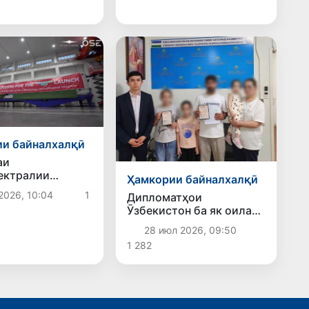
и байналхалқӣ
аи
ектралии
Ҳамкории байналхалқӣ
nd-2028 5
2026, 10:04
1
Дипломатҳои
ба мадор
Ӯзбекистон ба як оилаи
да мешавад
дорои се фарзанд барои
28 июл 2026, 09:50
бозгашт аз Владивосток
1 282
ба Ватан кумак карданд