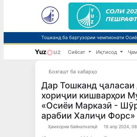
Yuz
uz
Сиёсат
Иқтисод
Ҷа
Бозгашт ба хабарҳо
Дар Тошканд ҷаласаи
хориҷии кишварҳои М
«Осиёи Марказӣ - Шӯ
арабии Халиҷи Форс»
Ҳамкории байналхалқӣ
16 апр 2024, 0