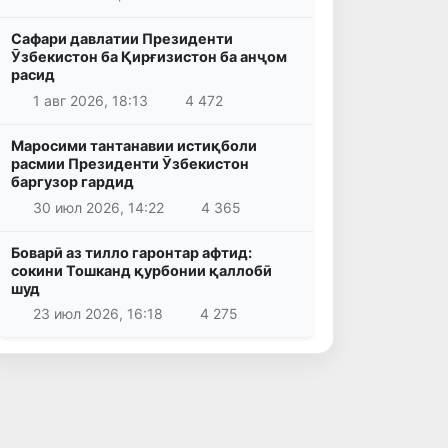
Сафари давлатии Президенти
Ӯзбекистон ба Қирғизистон ба анҷом
расид
1 авг 2026, 18:13
4 472
Маросими тантанавии истиқболи
расмии Президенти Ӯзбекистон
баргузор гардид
30 июл 2026, 14:22
4 365
Боварӣ аз тилло гаронтар афтид:
сокини Тошканд қурбонии қаллобӣ
шуд
23 июл 2026, 16:18
4 275