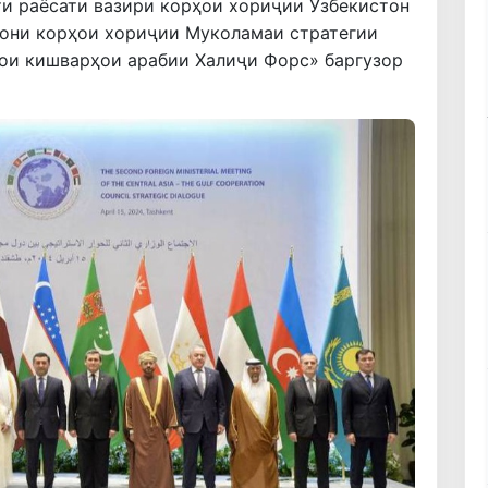
ти раёсати вазири корҳои хориҷии Ӯзбекистон
они корҳои хориҷии Муколамаи стратегии
ои кишварҳои арабии Халиҷи Форс» баргузор