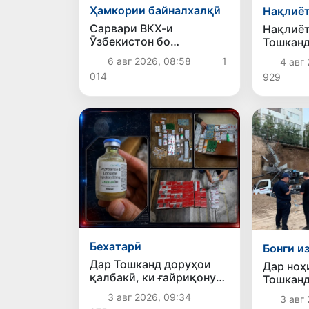
Ҳамкории байналхалқӣ
Нақлиё
Сарвари ВКХ-и
Нақлиёт
Ӯзбекистон бо
Тошканд
роҳбарияти Ҳиндустон
электро
6 авг 2026, 08:58
1
4 авг 
музокирот анҷом дода,
пурра ш
014
929
дар Форуми соҳибкории
Ӯзбекистону Ҳиндустон
иштирок кард
Бехатарӣ
Бонги и
Дар Тошканд доруҳои
Дар ноҳ
қалбакӣ, ки ғайриқонунӣ
Тошканд
аз Русия ворид шуда
фурӯ ре
3 авг 2026, 09:34
3 авг 
буданд, ошкор
махсус