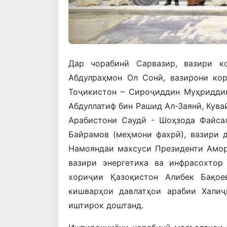
Дар чорабинӣ Сарвазир, вазири 
Абдулраҳмон Ол Сонӣ, вазирони кор
Тоҷикистон – Сироҷиддин Муҳриддин
Абдуллатиф бин Рашид Ал-Заянӣ, Кувай
Арабистони Саудӣ - Шоҳзода Файса
Байрамов (меҳмони фахрӣ), вазири 
Намояндаи махсуси Президенти Амор
вазири энергетика ва инфрасохтор
хориҷии Қазоқистон Алибек Бақое
кишварҳои давлатҳои арабии Хали
иштирок доштанд.