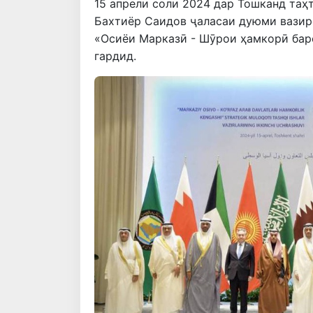
15 апрели соли 2024 дар Тошканд таҳ
Бахтиёр Саидов ҷаласаи дуюми вазир
«Осиёи Марказӣ - Шӯрои ҳамкорӣ бар
гардид.