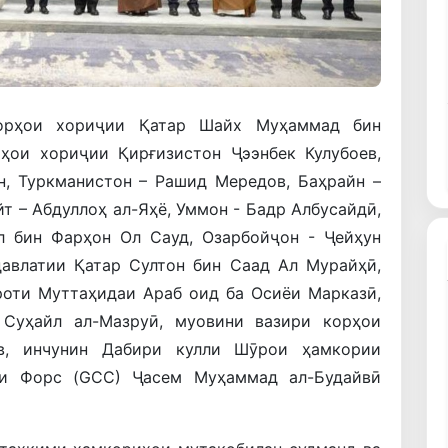
корҳои хориҷии Қатар Шайх Муҳаммад бин
ҳои хориҷии Қирғизистон Ҷээнбек Кулубоев,
, Туркманистон – Рашид Мередов, Баҳрайн –
т – Абдуллоҳ ал-Яҳё, Уммон - Бадр Албусайдӣ,
л бин Фарҳон Ол Сауд, Озарбойҷон - Ҷейҳун
давлатии Қатар Султон бин Саад Ал Мурайҳӣ,
оти Муттаҳидаи Араб оид ба Осиёи Марказӣ,
 Суҳайл ал-Мазруӣ, муовини вазири корҳои
в, инчунин Дабири кулли Шӯрои ҳамкории
ҷи Форс (GCC) Ҷасем Муҳаммад ал-Будайвӣ