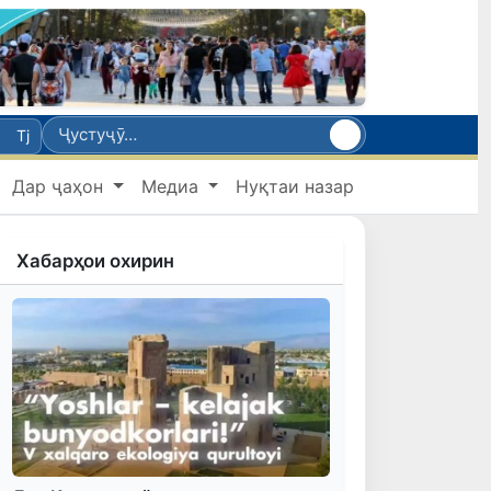
Tj
Дар ҷаҳон
Медиа
Нуқтаи назар
Хабарҳои охирин