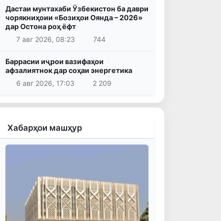
Дастаи мунтахаби Ӯзбекистон ба даври
чорякниҳоии «Бозиҳои Оянда – 2026»
дар Остона роҳ ёфт
7 авг 2026, 08:23
744
Баррасии иҷрои вазифаҳои
афзалиятнок дар соҳаи энергетика
6 авг 2026, 17:03
2 209
Хабарҳои машҳур