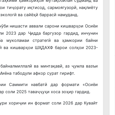
таҳкими ҳамкориҳои мутақобилан судманд ва
ои тиҷорату иқтисод, сармоягузорӣ, нақлиёту
 экологӣ ва сайёҳӣ баррасӣ намуданд.
чӯби нишасти аввали сарони кишварҳои Осиёи
и 2023 дар Ҷидда баргузор гардид, инчунин
а муколамаи стратегӣ ва ҳамкории байни
ӣ ва кишварҳои ШҲДАХФ барои солҳои 2023-
байналмиллалӣ ва минтақавӣ, аз ҷумла вазъи
Миёна табодули афкор сурат гирифт.
рии Саммити навбатӣ дар формати «Осиёи
р соли 2025 таваҷҷуҳи хоса зоҳир гардид.
ури хориҷии ин формат соли 2026 дар Кувайт