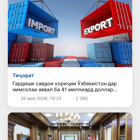
Тиҷорат
Гардиши савдои хориҷии Ӯзбекистон дар
нимсолаи аввал ба 41 миллиард доллар
расид
29 июл 2026, 16:25
2 380