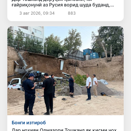
ғайриқонунӣ аз Русия ворид шуда буданд,
ошкор гардиданд
3 авг 2026, 09:34
883
Бонги изтироб
Дар ноҳияи Олмазори Тошканд як қисми чоҳ