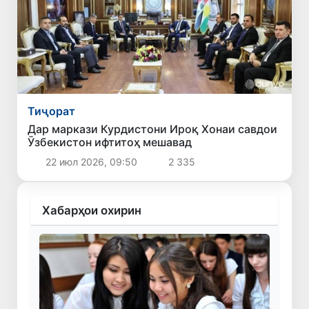
Тиҷорат
Дар маркази Курдистони Ироқ Хонаи савдои
Ӯзбекистон ифтитоҳ мешавад
22 июл 2026, 09:50
2 335
Хабарҳои охирин