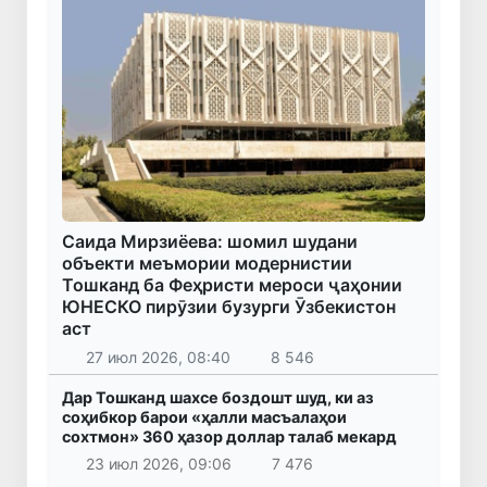
Саида Мирзиёева: шомил шудани
объекти меъмории модернистии
Тошканд ба Феҳристи мероси ҷаҳонии
ЮНЕСКО пирӯзии бузурги Ӯзбекистон
аст
27 июл 2026, 08:40
8 546
Дар Тошканд шахсе боздошт шуд, ки аз
соҳибкор барои «ҳалли масъалаҳои
сохтмон» 360 ҳазор доллар талаб мекард
23 июл 2026, 09:06
7 476