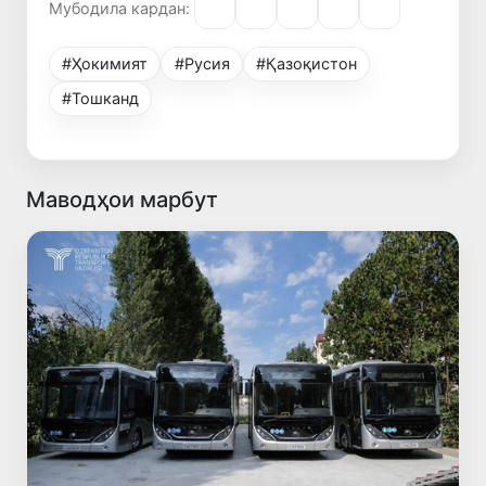
Мубодила кардан:
#Ҳокимият
#Русия
#Қазоқистон
#Тошканд
Маводҳои марбут