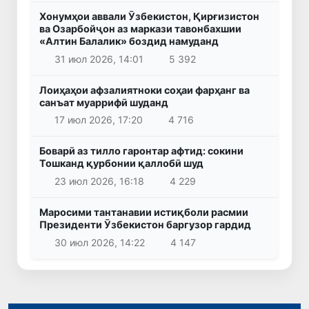
Хонумҳои аввали Ӯзбекистон, Қирғизистон
ва Озарбойҷон аз маркази тавонбахшии
«Алтин Балалик» боздид намуданд
31 июл 2026, 14:01
5 392
Лоиҳаҳои афзалиятноки соҳаи фарҳанг ва
санъат муаррифӣ шуданд
17 июл 2026, 17:20
4 716
Боварӣ аз тилло гаронтар афтид: сокини
Тошканд қурбонии қаллобӣ шуд
23 июл 2026, 16:18
4 229
Маросими тантанавии истиқболи расмии
Президенти Ӯзбекистон баргузор гардид
30 июл 2026, 14:22
4 147