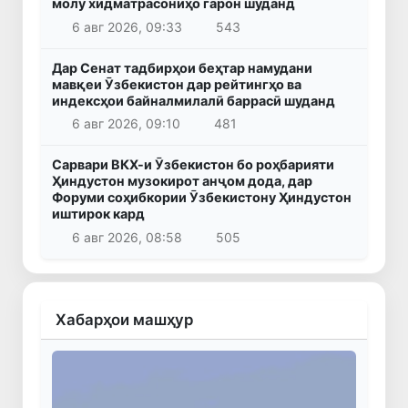
молу хидматрасониҳо гарон шуданд
6 авг 2026, 09:33
543
Дар Сенат тадбирҳои беҳтар намудани
мавқеи Ӯзбекистон дар рейтингҳо ва
индексҳои байналмилалӣ баррасӣ шуданд
6 авг 2026, 09:10
481
Сарвари ВКХ-и Ӯзбекистон бо роҳбарияти
Ҳиндустон музокирот анҷом дода, дар
Форуми соҳибкории Ӯзбекистону Ҳиндустон
иштирок кард
6 авг 2026, 08:58
505
Хабарҳои машҳур