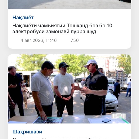
Нақлиёт
Нақлиёти ҷамъиятии Тошканд боз бо 10
электробуси замонавӣ пурра шуд
4 авг 2026, 11:46
750
Шаҳришавӣ