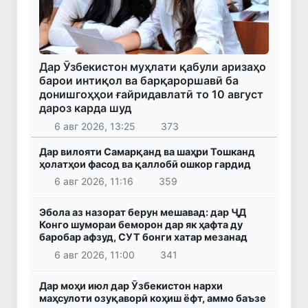
Дар Ӯзбекистон муҳлати қабули аризаҳо
барои интиқол ва барқароршавӣ ба
донишгоҳҳои ғайридавлатӣ то 10 август
дароз карда шуд
6 авг 2026, 13:25
373
Дар вилояти Самарқанд ва шаҳри Тошканд
ҳолатҳои фасод ва қаллобӣ ошкор гардид
6 авг 2026, 11:16
359
Эбола аз назорат берун мешавад: дар ҶД
Конго шумораи беморон дар як ҳафта ду
баробар афзуд, СУТ бонги хатар мезанад
6 авг 2026, 11:00
341
Дар моҳи июл дар Ӯзбекистон нархи
маҳсулоти озуқаворӣ коҳиш ёфт, аммо баъзе