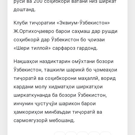
русӣ ва 200 соҳибкори ватанӣ низ ширкат
доштанд.
Клуби тиҷоратии «Эквиум-Ӯзбекистон»
Ж.Ортихоҷаевро барои саҳмаш дар рушди
соҳибкорӣ дар Ӯзбекистон бо ҷоизаи
«Шери тиллоӣ» сарфароз гардонд.
Нақшаҳои наздиктарин омӯхтани бозори
Ӯзбекистон, ташкили шарикӣ бо ҷомеаҳои
тиҷоратӣ ва соҳибкорони маҳаллӣ, ворид
кардани молу хидматҳои ширкатҳои
ширкаткунанда ба бозори Ӯзбекистон,
инчунин ҷустуҷӯи шарикон барои
ҳамкориҳои минбаъдаи тиҷоратӣ ва
сармоягузорӣ мебошанд.