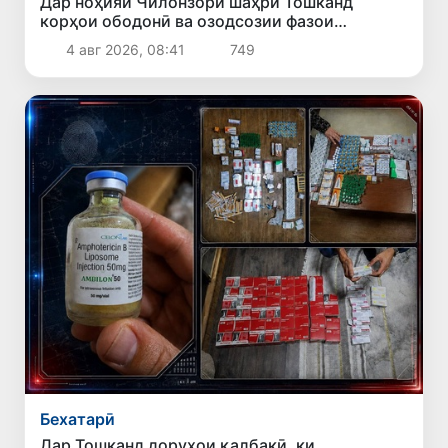
Дар ноҳияи Чилонзори шаҳри Тошканд
корҳои ободонӣ ва озодсозии фазои
ҷамъиятӣ идома доранд
4 авг 2026, 08:41
749
Бехатарӣ
Дар Тошканд доруҳои қалбакӣ, ки