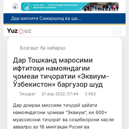
Эбола аз назорат берун мешавад: дар ҶД Конго шумораи беморон дар як ҳафта ду баробар афзуд, СУТ бонги хатар мезанад
Дар моҳи июл дар Ӯзбекистон нархи маҳсулоти озуқаворӣ коҳиш ёфт, аммо баъзе молу хидматрасониҳо гарон шуданд
Yuz
uz
Дар Сенат тадбирҳои беҳтар намудани мавқеи Ӯзбекистон дар рейтингҳо ва индексҳои байналмилалӣ баррасӣ шуданд
Дар Ӯзбекистон муҳлати қабули аризаҳо барои интиқол ва барқароршавӣ ба донишгоҳҳои ғайридавлатӣ то 10 август дароз карда шуд
Бозгашт ба хабарҳо
Дар вилояти Самарқанд ва шаҳри Тошканд ҳолатҳои фасод ва қаллобӣ ошкор гардид
Дар Тошканд маросими
ифтитоҳи намояндагии
ҷомеаи тиҷоратии «Эквиум-
Ӯзбекистон» баргузор шуд
Тиҷорат
21 апр 2022, 07:44
3 662
Дар доираи миссияи тиҷорӣ ҳайати
намояндагони ҷомеаи "Эквиум", ки 600+
муассисони тиҷорат ва соҳибкорони насли
аввалро аз 18 минтақаи Русия ва