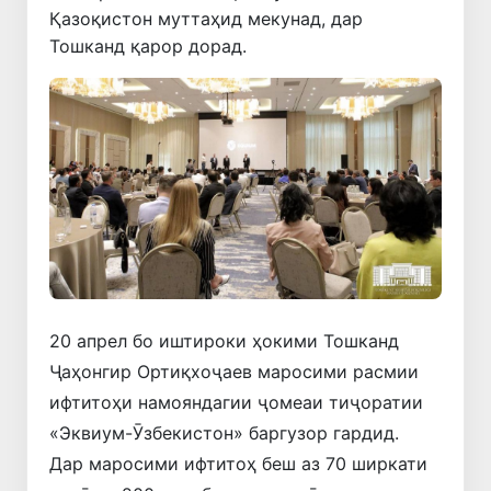
Қазоқистон муттаҳид мекунад, дар
Тошканд қарор дорад.
20 апрел бо иштироки ҳокими Тошканд
Ҷаҳонгир Ортиқхоҷаев маросими расмии
ифтитоҳи намояндагии ҷомеаи тиҷоратии
«Эквиум-Ӯзбекистон» баргузор гардид.
Дар маросими ифтитоҳ беш аз 70 ширкати