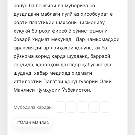
қонун ба пешгирӣ ва мубориза бо
дуздидани маблағи пулӣ аз ҳисобсурат ё
корти пластикии шахсони ҷисмониву
ҳуқуқӣ бо роҳи фиреб ё сӯиистеъмоли
боварӣ хидмат мекунад. Дар ҷамъомадҳои
фраксия дигар лоиҳаҳои қонуне, ки ба
рӯзнома ворид карда шудаанд, баррасӣ
гардида, қарорҳои дахлдор қабул карда
шуданд, хабар медиҳад хидмати
иттилоотии Палатаи қонунгузории Олий
Маҷлиси Ҷумҳурии Ӯзбекистон.
Мубодила кардан:
#Олий Маҷлис