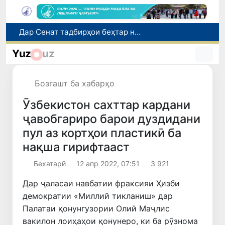
Сарвари ВКХ-и Ӯзбекистон бо роҳбарияти Ҳиндустон музокирот анҷом дода, дар Форуми соҳибкории Ӯзбекистону Ҳиндустон иштирок кард
Оҷонсии мубориза бо коррупсия нисбат ба ҳокими ноҳияи Шаҳрисабз тафтиши хизматиро оғоз намуд
Yuz
uz
Дар вилояти Сурхондарё бо истифода аз ҳуҷҷатҳои қалбакӣ тасарруфи маблағҳои қарзӣ ба маблағи 25 миллиард сӯм ошкор гардид
Дар моҳи июл дар Ӯзбекистон нархи маҳсулоти озуқаворӣ коҳиш ёфт, аммо баъзе молу хидматрасониҳо гарон шуданд
Бозгашт ба хабарҳо
Дар Сенат тадбирҳои беҳтар намудани мавқеи Ӯзбекистон дар рейтингҳо ва индексҳои байналмилалӣ баррасӣ шуданд
Ӯзбекистон сахттар кардани
ҷавобгариро барои дуздидани
пул аз кортҳои пластикӣ ба
нақша гирифтааст
Бехатарӣ
12 апр 2022, 07:51
3 921
Дар ҷаласаи навбатии фраксияи Ҳизби
демократии «Миллий тикланиш» дар
Палатаи қонунгузории Олий Маҷлис
вакилон лоиҳаҳои қонунеро, ки ба рӯзнома