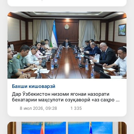
Бахши кишоварзӣ
Дар Ӯзбекистон низоми ягонаи назорати
бехатарии маҳсулоти озуқаворӣ «аз саҳро то
дастархон» ҷорӣ карда мешавад
8 июл 2026, 09:28
1 335