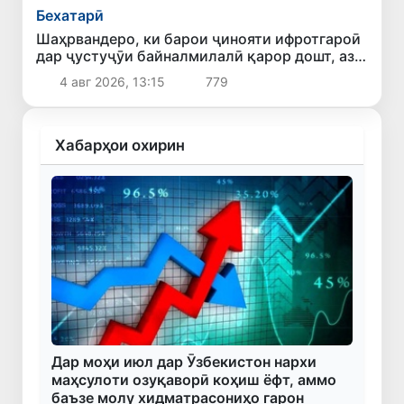
Бехатарӣ
Шаҳрвандеро, ки барои ҷинояти ифротгароӣ
дар ҷустуҷӯи байналмилалӣ қарор дошт, аз
Лаҳистон ба Ӯзбекистон истирдод карданд
4 авг 2026, 13:15
779
Хабарҳои охирин
Дар моҳи июл дар Ӯзбекистон нархи
маҳсулоти озуқаворӣ коҳиш ёфт, аммо
баъзе молу хидматрасониҳо гарон