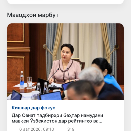
Маводҳои марбут
Кишвар дар фокус
Дар Сенат тадбирҳои беҳтар намудани
мавқеи Ӯзбекистон дар рейтингҳо ва
индексҳои байналмилалӣ баррасӣ шуданд
6 авг 2026, 09:10
319