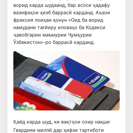
ворид карда шудаанд, бар асоси ҳадафу
вазифаҳои ҳизб баррасӣ карданд. Аъзои
фраксия лоиҳаи қонун «Оид ба ворид
намудани тағйиру иловаҳо ба Кодекси
ҷавобгарии маъмурии Ҷумҳурии
Ӯзбекистон»-ро баррасӣ карданд.
Қайд карда шуд, ки вақтҳои охир нақши
Гвардияи миллӣ дар ҳифзи тартиботи