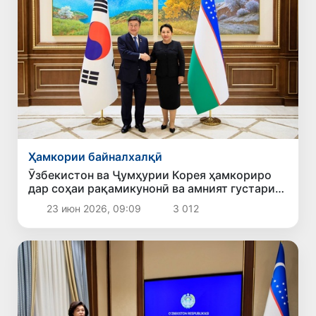
Ҳамкории байналхалқӣ
Ӯзбекистон ва Ҷумҳурии Корея ҳамкориро
дар соҳаи рақамикунонӣ ва амният густариш
медиҳанд
23 июн 2026, 09:09
3 012