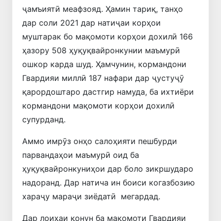
ҷамъиятӣ меафзояд. Ҳамин тариқ, танҳо
дар соли 2021 дар натиҷаи корҳои
муштарак бо мақомоти корҳои дохилӣ 166
ҳазору 508 ҳуқуқвайронкунии маъмурӣ
ошкор карда шуд. Ҳамчунин, кормандони
Гвардияи миллӣ 187 нафари дар ҷустуҷӯ
қарордоштаро дастгир намуда, ба ихтиёри
кормандони мақомоти корҳои дохилӣ
супурданд.
Аммо имрӯз онҳо салоҳияти пешбурди
парвандаҳои маъмурӣ оид ба
ҳуқуқвайронкуниҳои дар боло зикршударо
надоранд. Дар натича ин боиси когазбозию
хараҷу мараҷи зиёдатӣ мегардад.
Дар лоиҳаи қонун ба мақомоти Гвардияи