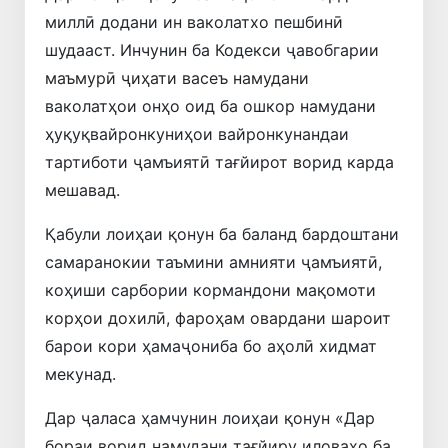
миллӣ додани ин ваколатхо пешбинӣ
шудааст. Инчунин ба Кодекси ҷавобгарии
маъмурӣ ҷиҳати васеъ намудани
ваколатҳои онҳо оид ба ошкор намудани
ҳуқуқвайронкуниҳои вайронкунандаи
тартиботи ҷамъиятӣ тағйирот ворид карда
мешавад.
Қабули лоиҳаи қонун ба баланд бардоштани
самаранокии таъмини амнияти ҷамъиятӣ,
коҳиши сарбории кормандони мақомоти
корҳои дохилӣ, фароҳам овардани шароит
барои кори ҳамаҷониба бо аҳолӣ хидмат
мекунад.
Дар ҷаласа ҳамчунин лоиҳаи қонун «Дар
бораи ворид намудани тағйиру иловаҳо ба