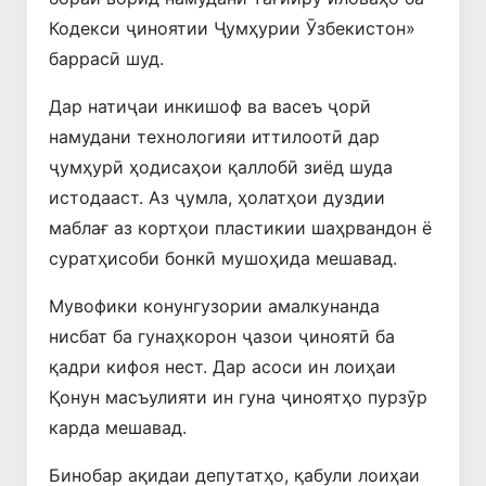
Кодекси ҷиноятии Ҷумҳурии Ӯзбекистон»
баррасӣ шуд.
Дар натиҷаи инкишоф ва васеъ ҷорӣ
намудани технологияи иттилоотӣ дар
ҷумҳурӣ ҳодисаҳои қаллобӣ зиёд шуда
истодааст. Аз ҷумла, ҳолатҳои дуздии
маблағ аз кортҳои пластикии шаҳрвандон ё
суратҳисоби бонкӣ мушоҳида мешавад.
Мувофики конунгузории амалкунанда
нисбат ба гунаҳкорон ҷазои ҷиноятӣ ба
қадри кифоя нест. Дар асоси ин лоиҳаи
Қонун масъулияти ин гуна ҷиноятҳо пурзӯр
карда мешавад.
Бинобар ақидаи депутатҳо, қабули лоиҳаи