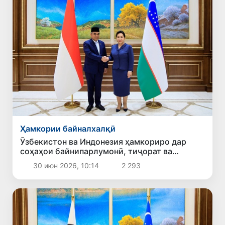
Ҳамкории байналхалқӣ
Ӯзбекистон ва Индонезия ҳамкориро дар
соҳаҳои байнипарлумонӣ, тиҷорат ва
башардӯстӣ густариш медиҳанд
30 июн 2026, 10:14
2 293