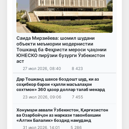
Саида Мирзиёева: шомил шудани
объекти меъмории модернистии
Тошканд ба Феҳристи мероси ҷаҳонии
ЮНЕСКО пирӯзии бузурги Ӯзбекистон
аст
27 июл 2026, 08:40
8 423
Дар Тошканд шахсе боздошт шуд, ки аз
соҳибкор барои «ҳалли масъалаҳои
сохтмон» 360 ҳазор доллар талаб мекард
23 июл 2026, 09:06
7 455
Хонумҳои аввали Ӯзбекистон, Қирғизистон
ва Озарбойҷон аз маркази тавонбахшии
«Алтин Балалик» боздид намуданд
31 июл 2026, 14:01
5 286