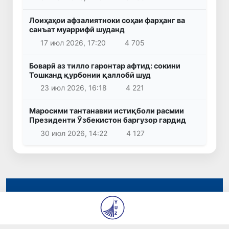
Лоиҳаҳои афзалиятноки соҳаи фарҳанг ва
санъат муаррифӣ шуданд
17 июл 2026, 17:20
4 705
Боварӣ аз тилло гаронтар афтид: сокини
Тошканд қурбонии қаллобӣ шуд
23 июл 2026, 16:18
4 221
Маросими тантанавии истиқболи расмии
Президенти Ӯзбекистон баргузор гардид
30 июл 2026, 14:22
4 127
© 2026
Муассисаи давлатӣ «Таҳририяи рӯзномаҳои
«Янги Ӯзбекистон» ва «Правда Востока»