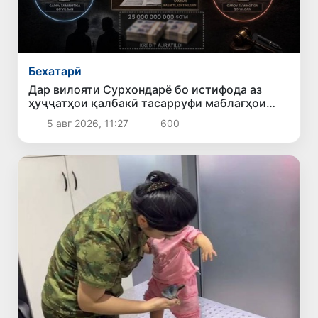
Бехатарӣ
Дар вилояти Сурхондарё бо истифода аз
ҳуҷҷатҳои қалбакӣ тасарруфи маблағҳои
қарзӣ ба маблағи 25 миллиард сӯм ошкор
5 авг 2026, 11:27
600
гардид