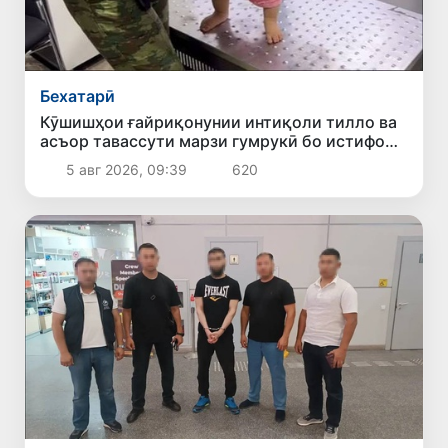
Бехатарӣ
Кӯшишҳои ғайриқонунии интиқоли тилло ва
асъор тавассути марзи гумрукӣ бо истифода
аз кӯдакон пешгирӣ шуданд
5 авг 2026, 09:39
620