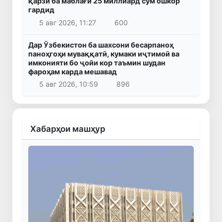
қарзӣ ба маблағи 25 миллиард сӯм ошкор
гардид
5 авг 2026, 11:27
600
Дар Ӯзбекистон ба шахсони бесарпаноҳ
паноҳгоҳи муваққатӣ, кумаки иҷтимоӣ ва
имконияти бо ҷойи кор таъмин шудан
фароҳам карда мешавад
5 авг 2026, 10:59
896
Хабарҳои машҳур