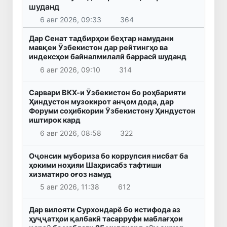
шуданд
6 авг 2026, 09:33
364
Дар Сенат тадбирҳои беҳтар намудани
мавқеи Ӯзбекистон дар рейтингҳо ва
индексҳои байналмилалӣ баррасӣ шуданд
6 авг 2026, 09:10
314
Сарвари ВКХ-и Ӯзбекистон бо роҳбарияти
Ҳиндустон музокирот анҷом дода, дар
Форуми соҳибкории Ӯзбекистону Ҳиндустон
иштирок кард
6 авг 2026, 08:58
322
Оҷонсии мубориза бо коррупсия нисбат ба
ҳокими ноҳияи Шаҳрисабз тафтиши
хизматиро оғоз намуд
5 авг 2026, 11:38
612
Дар вилояти Сурхондарё бо истифода аз
ҳуҷҷатҳои қалбакӣ тасарруфи маблағҳои