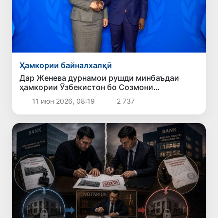
Ҳамкории байналхалқӣ
Дар Женева дурнамои рушди минбаъдаи
ҳамкории Ӯзбекистон бо Созмони
байналмилалии меҳнат баррасӣ шуд
11 июн 2026, 08:19
2 737