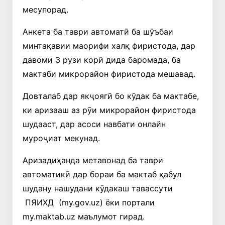
месупорад.
Анкета ба таври автоматӣ ба шӯъбаи
минтақавии маорифи халқ фиристода, дар
давоми 3 рузи корӣ дида баромада, ба
мактаби микрорайон фиристода мешавад.
Довталаб дар якҷоягӣ бо кӯдак ба мактабе,
ки аризааш аз рӯи микрорайон фиристода
шудааст, дар асоси навбати онлайн
муроҷиат мекунад.
Аризадиҳанда метавонад ба таври
автоматикӣ дар бораи ба мактаб қабул
шудану нашудани кӯдакаш тавассути
ПЯИХД (my.gov.uz) ёки портали
my.maktab.uz маълумот гирад.