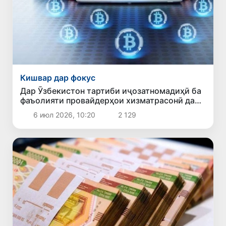
Кишвар дар фокус
Дар Ӯзбекистон тартиби иҷозатномадиҳӣ ба
фаъолияти провайдерҳои хизматрасонӣ дар
соҳаи гардиши криптоактивҳо муайян гардид
6 июл 2026, 10:20
2 129