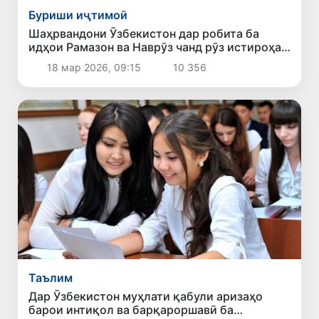
Буриши иҷтимоӣ
Шаҳрвандони Ӯзбекистон дар робита ба
идҳои Рамазон ва Наврӯз чанд рӯз истироҳат
мекунанд?
18 мар 2026, 09:15
10 356
Таълим
Дар Ӯзбекистон муҳлати қабули аризаҳо
барои интиқол ва барқароршавӣ ба