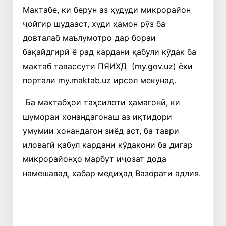
Мактабе, ки берун аз ҳудуди микрорайон
ҷойгир шудааст, худи ҳамон рӯз ба
довталаб маълумотро дар бораи
бақайдгирӣ ё рад кардани қабули кӯдак ба
мактаб тавассути ПЯИХД (my.gov.uz) ёки
портали my.maktab.uz ирсол мекунад.
Ба мактабҳои таҳсилоти ҳамагонӣ, ки
шумораи хонандагонаш аз иқтидори
умумии хонандагон зиёд аст, ба таври
иловагӣ қабул кардани кӯдакони ба дигар
микрорайонҳо марбут иҷозат дода
намешавад, хабар медиҳад Вазорати адлия.