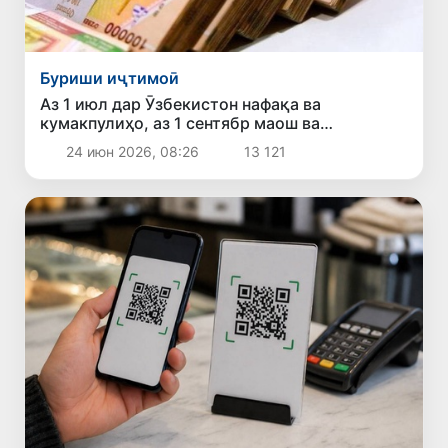
Буриши иҷтимоӣ
Аз 1 июл дар Ӯзбекистон нафақа ва
кумакпулиҳо, аз 1 сентябр маош ва
стипендияҳо зиёд мешаванд
24 июн 2026, 08:26
13 121