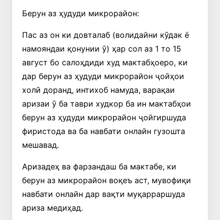
Берун аз ҳудуди микрорайон:
Пас аз он ки довталаб (волидайни кӯдак ё
намояндаи қонунии ӯ) ҳар сол аз 1 то 15
август бо салоҳдиди худ мактабҳоеро, ки
дар берун аз ҳудуди микрорайон ҷойҳои
холӣ доранд, интихоб намуда, варақаи
аризаи ӯ ба таври худкор ба ин мактабҳои
берун аз ҳудуди микрорайон ҷойгиршуда
фиристода ва ба навбати онлайн гузошта
мешавад.
Аризадеҳ ва фарзандаш ба мактабе, ки
берун аз микрорайон воқеъ аст, мувофиқи
навбати онлайн дар вақти муқарраршуда
ариза медиҳад.