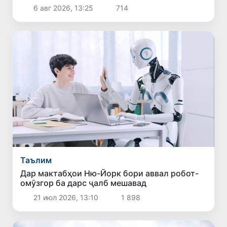
донишгоҳҳои ғайридавлатӣ то 10 август
6 авг 2026, 13:25
714
дароз карда шуд
Таълим
Дар мактабҳои Ню-Йорк бори аввал робот-
омӯзгор ба дарс ҷалб мешавад
21 июл 2026, 13:10
1 898