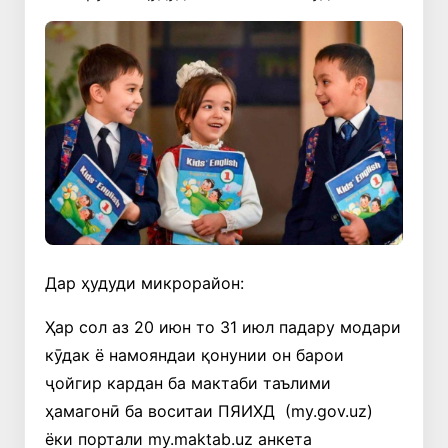
Дар ҳудуди микрорайон:
Ҳар сол аз 20 июн то 31 июл падару модари
кӯдак ё намояндаи қонунии он барои
ҷойгир кардан ба мактаби таълими
ҳамагонӣ ба воситаи ПЯИХД (my.gov.uz)
ёки портали my.maktab.uz анкета