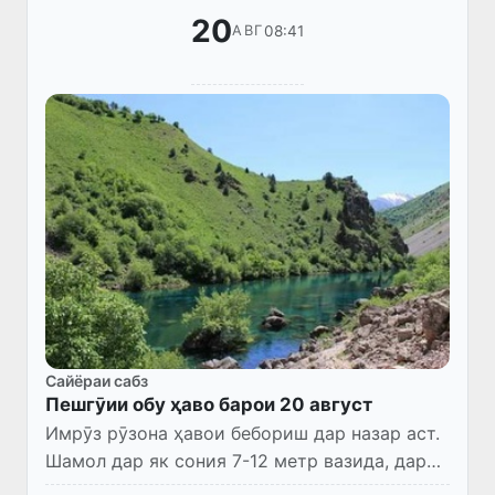
20
08:41
АВГ
Сайёраи сабз
Пешгӯии обу ҳаво барои 20 август
Имрӯз рӯзона ҳавои бебориш дар назар аст.
Шамол дар як сония 7-12 метр вазида, дар
биёбон дар баъзе ҷойҳо то 13-18 метр