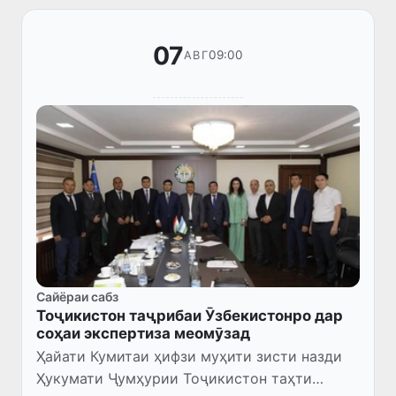
07
09:00
АВГ
Сайёраи сабз
Тоҷикистон таҷрибаи Ӯзбекистонро дар
соҳаи экспертиза меомӯзад
Ҳайати Кумитаи ҳифзи муҳити зисти назди
Ҳукумати Ҷумҳурии Тоҷикистон таҳти