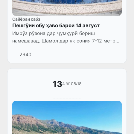
Сайёраи сабз
Пешгӯии обу ҳаво барои 14 август
Имрӯз рӯзона дар ҷумҳурӣ бориш
намешавад. Шамол дар як сония 7-12 метр
вазида, дар баъзе ҷойҳо то 13-18 метр
2940
шиддат гирифта, дар баъзе ноҳияҳо тӯфони
ғуборолуд падид меояд. Ҳарорат...
13
08:18
АВГ