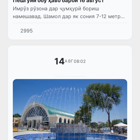
Пешгӯии обу ҳаво барои 16 август
Имрӯз рӯзона дар ҷумҳурӣ бориш
намешавад. Шамол дар як сония 7-12 метр
вазида, дар баъзе ҷойҳо то 13-18 метр
2995
афзоиш ёфта, дар баъзе ноҳияҳо тӯфони
ғуборолуд падид меояд. Ҳарорат 32...
14
08:02
АВГ