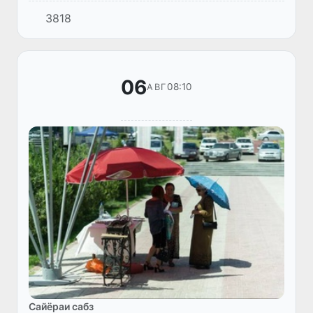
раёсати Бахтиёр Сафарализода, сардори
3818
шуъбаи экспертизаи ин кумита барои
омӯхтани таҷрибаи Ӯзбекистон оид...
06
08:10
АВГ
Сайёраи сабз