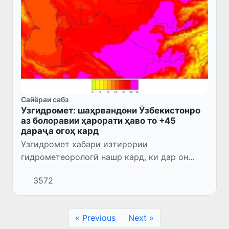
Сайёраи сабз
Узгидромет: шаҳрвандони Ӯзбекистонро
аз болоравии ҳарорати ҳаво то +45
дараҷа огоҳ кард
Узгидромет хабари изтирории
гидрометеорологӣ нашр кард, ки дар он
ҳавошиносон аз пеш омадани гармо дар
3572
нимаи дуюми ҳафта ҳушдор медиҳанд.
« Previous
Next »