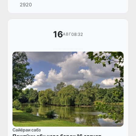
2920
шиддат гирифта, дар баъзе ноҳияҳо тӯфони
ғуборолуд падид мео...
16
08:32
АВГ
Сайёраи сабз