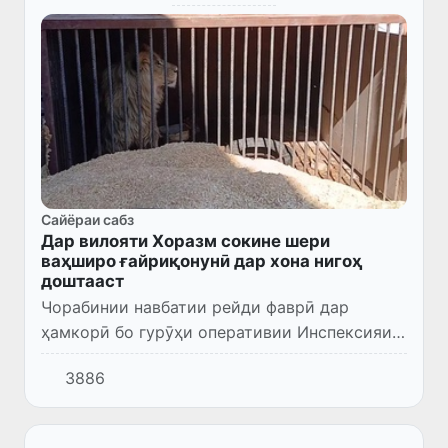
Сайёраи сабз
Дар вилояти Хоразм сокине шери
ваҳширо ғайриқонунӣ дар хона нигоҳ
доштааст
Чорабинии навбатии рейди фаврӣ дар
ҳамкорӣ бо гурӯҳи оперативии Инспексияи
назоратии Раёсати экология, ҳифзи муҳити
3886
зист ва тағирёбии иқлими вилояти Хоразм
ва кормандони ШКД дар ша...