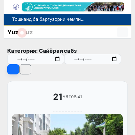
Тошканд ба баргузории чемпионати Осиё оид ба вазнабардорӣ омодагӣ мебинад
Шаҳрвандони Ӯзбекистон метавонанд дар доираи барномаи H-2A ба корҳои мавсимии кишоварзӣ дар ИМА сафарбар шаванд
Yuz
uz
Намояндагии Агентии муҳоҷират дар Москва моҳи июл ба зиёда аз 1,8 ҳазор шаҳрванди Ӯзбекистон кумак расонд
Дастаи мунтахаби Ӯзбекистон ба даври чорякниҳоии «Бозиҳои Оянда – 2026» дар Остона роҳ ёфт
Категория: Сайёраи сабз
Дар Қашқадарё анҷумани байналмилалии экологӣ бо иштироки ҷавонон аз нӯҳ кишвар баргузор мешавад
21
08:41
АВГ