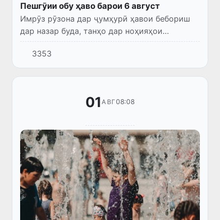
Пешгӯии обу ҳаво барои 6 август
Имрӯз рӯзона дар ҷумҳурӣ ҳавои бебориш
дар назар буда, танҳо дар ноҳияҳои
ҷудогонаи вилоятҳои водии Фарғона
3353
эҳтимол борони кутоҳмуддат борида, раъду
барқ ба амал ояд. Шамол дар як...
01
08:08
АВГ