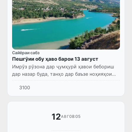
Сайёраи сабз
Пешгӯии обу ҳаво барои 13 август
Имрӯз рӯзона дар ҷумҳурӣ ҳавои бебориш
дар назар буда, танҳо дар баъзе ноҳияҳои
Ҷумҳурии Қароқалпоқистон ва вилояти
3100
Хоразм борони кӯтоҳмуддат меборад ва
раъду барқ ба амал меояд. Ш...
12
08:05
АВГ