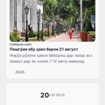
Сайёраи сабз
Пешгӯии обу ҳаво барои 21 август
Имрӯз рӯзона ҳавои бебориш дар назар аст.
Шамол дар як сония 7-12 метр мевазад.
2846
20
09:23
АВГ