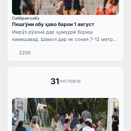
Сайёраи сабз
Пешгӯии обу ҳаво барои 1 август
Имрӯз рӯзона дар ҷумҳурӣ бориш
намешавад. Шамол дар як сония 7-12 метр
вазида, дар баъзе ҷойҳо то 13-18 метр
2200
афзоиш ёфта, баъзе ноҳияҳоро тӯфони
ғуборолуд фаро мегирад. Ҳарорат 36-...
31
08:10
ИЮЛ