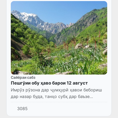
Сайёраи сабз
Пешгӯии обу ҳаво барои 12 август
Имрӯз рӯзона дар ҷумҳурӣ ҳавои бебориш
дар назар буда, танҳо субҳ дар баъзе
ноҳияҳои Ҷумҳурии Қароқалпоқистон ва
3085
вилояти Хоразм эҳтимол борони
кӯтоҳмуддат борида, раъду барқ ба ама...