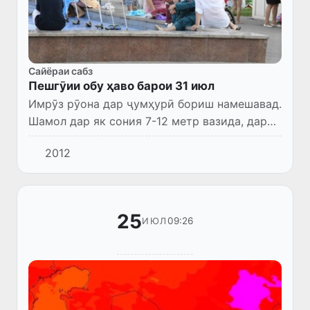
Сайёраи сабз
Пешгӯии обу ҳаво барои 31 июл
Имрӯз рӯона дар ҷумҳурӣ бориш намешавад.
Шамол дар як сония 7-12 метр вазида, дар
баъзе ҷойҳо то 13-18 метр шиддат гирифта,
2012
дар баъзе ноҳияҳо тӯфони ғуборолуд падид
меояд. Ҳарорат...
25
09:26
ИЮЛ