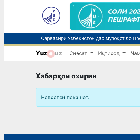
Yuz
uz
Сиёсат
Иқтисод
Ҷа
Хабарҳои охирин
Новостей пока нет.