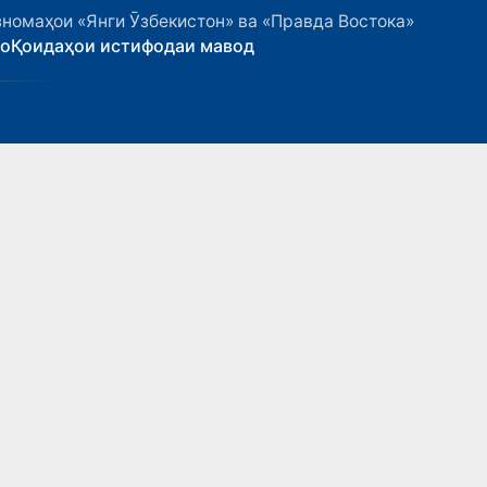
номаҳои «Янги Ӯзбекистон» ва «Правда Востока»
ҳо
Қоидаҳои истифодаи мавод