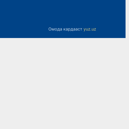
Омода кардааст
yuz.uz