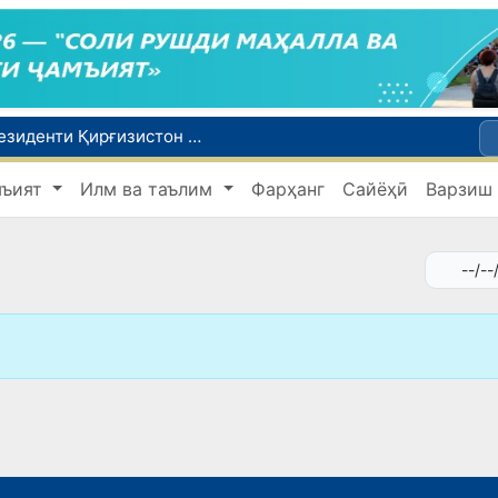
Сарвазири Ӯзбекистон дар мулоқот бо Президенти Қирғизистон дар доираи чорабиниҳои Иттиҳоди иқтисодии АвруОсиё иштирок кард
Дар Қашқадарё анҷумани байналмилалии экологӣ бо иштироки ҷавонон аз нӯҳ кишвар баргузор мешавад
мъият
Илм ва таълим
Фарҳанг
Сайёҳӣ
Варзиш
Тошканд ба баргузории чемпионати Осиё оид ба вазнабардорӣ омодагӣ мебинад
Шаҳрвандони Ӯзбекистон метавонанд дар доираи барномаи H-2A ба корҳои мавсимии кишоварзӣ дар ИМА сафарбар шаванд
Дар Сенат бо намояндаи Департаменти давлатии ИМА мулоқот баргузор шуд