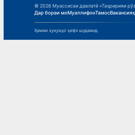
© 2026
Муассисаи давлатӣ «Таҳририяи рӯз
Дар бораи мо
Муаллифон
Тамос
Вакансия
Ҳамаи ҳуқуқҳо ҳифз шудаанд.