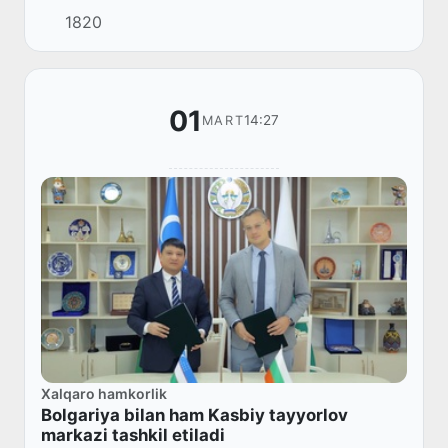
1820
01
14:27
MART
Xalqaro hamkorlik
Bolgariya bilan ham Kasbiy tayyorlov
markazi tashkil etiladi