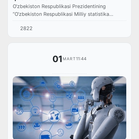
O‘zbekiston Respublikasi Prezidentining
“O‘zbekiston Respublikasi Milliy statistika
qo‘mitasi faoliyatini tashkil etish chora-tadbirlari
2822
to‘g‘risida”gi qarori (PQ-75-son, 24.02.202...
01
11:44
MART