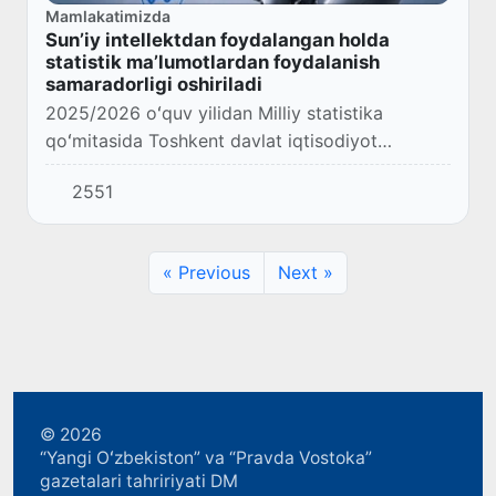
Mamlakatimizda
Sunʼiy intellektdan foydalangan holda
statistik maʼlumotlardan foydalanish
samaradorligi oshiriladi
2025/2026 oʻquv yilidan Milliy statistika
qoʻmitasida Toshkent davlat iqtisodiyot
universitetining Iqtisodiy statistika kafedrasi
2551
filiali tashkil etiladi.
« Previous
Next »
© 2026
“Yangi Oʻzbekiston” va “Pravda Vostoka”
gazetalari tahririyati DM