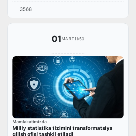
texnologiyalari orqali suv resurslarini
3568
boshqarishni rivojlantirish” loyihasini amalga
oshirish c...
01
11:50
MART
Mamlakatimizda
Milliy statistika tizimini transformatsiya
qilish ofisi tashkil etiladi