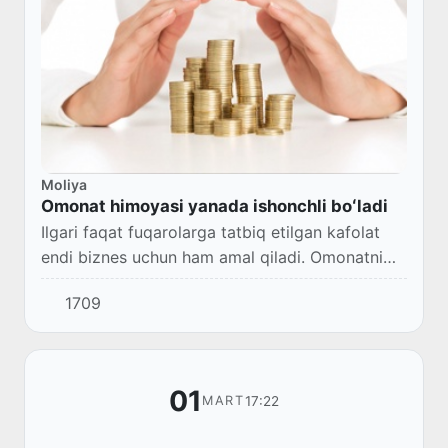
Moliya
Omonat himoyasi yanada ishonchli boʻladi
Ilgari faqat fuqarolarga tatbiq etilgan kafolat
endi biznes uchun ham amal qiladi. Omonatni
qaytarish muddati 83 kundan 7 kungacha
1709
kamaytiriladi: 2026-yil 1-yanvardan 15 kun,
2027-...
01
17:22
MART