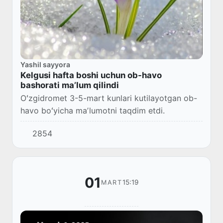
Yashil sayyora
Kelgusi hafta boshi uchun ob-havo
bashorati maʼlum qilindi
Oʻzgidromet 3-5-mart kunlari kutilayotgan ob-
havo boʻyicha maʼlumotni taqdim etdi.
2854
01
15:19
MART