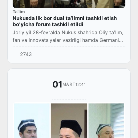
Ta'lim
Nukusda ilk bor dual taʼlimni tashkil etish
boʻyicha forum tashkil etildi
Joriy yil 28-fevralda Nukus shahrida Oliy taʼlim,
fan va innovatsiyalar vazirligi hamda Germaniya
xalqaro hamkorlik jamiyati (GIZ) bilan
2743
hamkorlikda “Dual taʼlimni tashkil etishnin...
01
12:41
MART