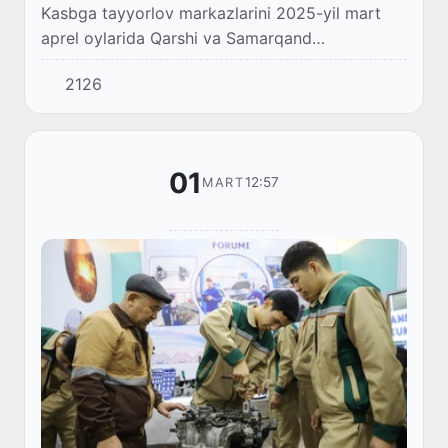
Kasbga tayyorlov markazlarini 2025-yil mart
aprel oylarida Qarshi va Samarqand
shaharlarida ochilishi mumkin.
2126
01
12:57
MART