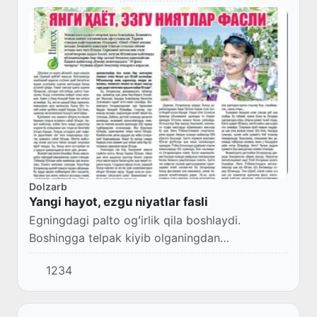
Dolzarb
Yangi hayot, ezgu niyatlar fasli
Egningdagi palto ogʻirlik qila boshlaydi.
Boshingga telpak kiyib olganingdan
afsuslanasan. Tarnov suvidan kaftlaringni
1234
toʻldirib, toʻyib-toʻyib ichging keladi.