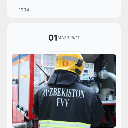
boʻlmasdan kelmoqda. Klaudio Ranyeri
1994
shogirdlarini taslim qilgan oxirgi jamoa “Komo”...
01
16:27
MART