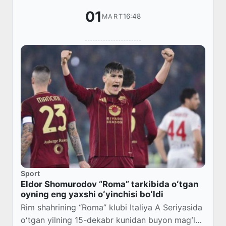
01
16:48
MART
Sport
Eldor Shomurodov “Roma” tarkibida oʻtgan
oyning eng yaxshi oʻyinchisi boʻldi
Rim shahrining “Roma” klubi Italiya A Seriyasida
oʻtgan yilning 15-dekabr kunidan buyon magʻlub