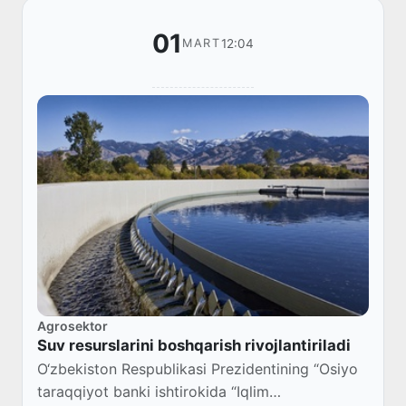
01
12:04
MART
Agrosektor
Suv resurslarini boshqarish rivojlantiriladi
O‘zbekiston Respublikasi Prezidentining “Osiyo
taraqqiyot banki ishtirokida “Iqlim