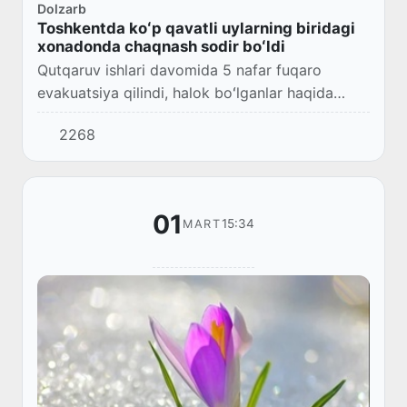
Dolzarb
Toshkentda koʻp qavatli uylarning biridagi
xonadonda chaqnash sodir boʻldi
Qutqaruv ishlari davomida 5 nafar fuqaro
evakuatsiya qilindi, halok boʻlganlar haqida
maʼlumot yoʻq.
2268
01
15:34
MART