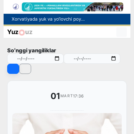
Bozor xizmatlarining 40 foizdan ortig‘i poytaxt hissasiga to‘g‘ri kelmoqda
“Men tanigan O‘zbekiston!”
Yuz
uz
Adolat, xolislik, rostlik va halollik muhitini yaratishga qaratilgan yangi qonun tafsiloti
Sirdaryoda yuk mashinasi hamda "Captiva" ishtirokida yo‘l-transport hodisasi sodir bo‘ldi
Soʻnggi yangiliklar
Xorvatiyada yuk va yo‘lovchi poyezdlarining to‘qnashib ketishi oqibatida 24 kishi jabrlandi
01
17:36
MART