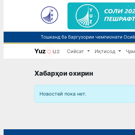
Yuz
uz
Сиёсат
Иқтисод
Ҷа
Хабарҳои охирин
Новостей пока нет.