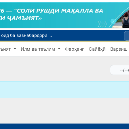
Тошканд ба баргузории чемпионати Осиё оид ба вазнабардорӣ омодагӣ мебинад
Шаҳрвандони Ӯзбекистон метавонанд дар доираи барномаи H-2A ба корҳои мавсимии кишоварзӣ дар ИМА сафарбар шаванд
мъият
Илм ва таълим
Фарҳанг
Сайёҳӣ
Варзиш
Намояндагии Агентии муҳоҷират дар Москва моҳи июл ба зиёда аз 1,8 ҳазор шаҳрванди Ӯзбекистон кумак расонд
Дастаи мунтахаби Ӯзбекистон ба даври чорякниҳоии «Бозиҳои Оянда – 2026» дар Остона роҳ ёфт
Дар Қашқадарё анҷумани байналмилалии экологӣ бо иштироки ҷавонон аз нӯҳ кишвар баргузор мешавад