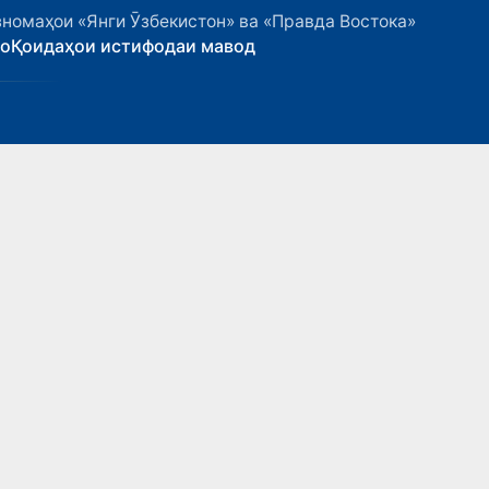
номаҳои «Янги Ӯзбекистон» ва «Правда Востока»
ҳо
Қоидаҳои истифодаи мавод