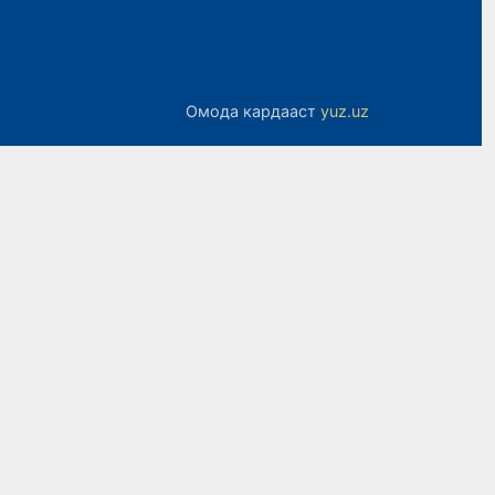
Омода кардааст
yuz.uz