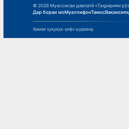
© 2026
Муассисаи давлатӣ «Таҳририяи рӯз
Дар бораи мо
Муаллифон
Тамос
Вакансия
Ҳамаи ҳуқуқҳо ҳифз шудаанд.