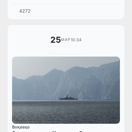
Комиссияи СММ оид ба пешгирии
4272
ҷинояткорӣ ва адлияи ҷиноӣ барои солҳои
2027–2029 интихоб гардид.
25
10:34
МАР
Воқеаҳо