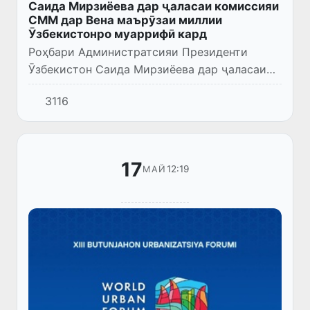
Саида Мирзиёева дар ҷаласаи комиссияи
СММ дар Вена маърӯзаи миллии
Ӯзбекистонро муаррифӣ кард
Роҳбари Администратсияи Президенти
Ӯзбекистон Саида Мирзиёева дар ҷаласаи
35-уми Комиссияи СММ оид ба пешгирии
3116
ҷинояткорӣ ва адолати ҷиноӣ, ки дар шаҳри
Вена баргузор гардид, иштир...
17
12:19
МАЙ