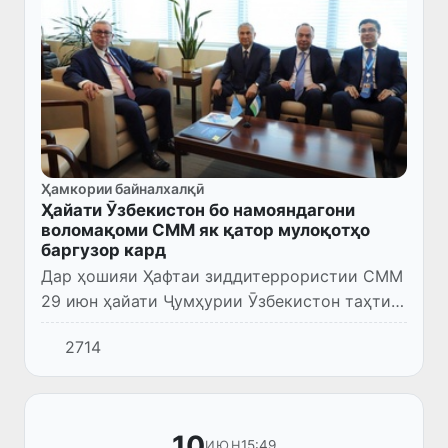
Ҳамкории байналхалқӣ
Ҳайати Ӯзбекистон бо намояндагони
воломақоми СММ як қатор мулоқотҳо
баргузор кард
Дар ҳошияи Ҳафтаи зиддитеррористии СММ
29 июн ҳайати Ҷумҳурии Ӯзбекистон таҳти
роҳбарии муовини якуми раиси Хадамоти
2714
давлатии амният Б. Турсунов бо муовини
Дабири кулли СММ ва иҷро...
10
15:49
ИЮН