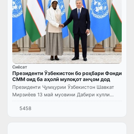
Сиёсат
Президенти Ӯзбекистон бо роҳбари Фонди
СММ оид ба аҳолӣ мулоқот анҷом дод
Президенти Ҷумҳурии Ӯзбекистон Шавкат
Мирзиёев 13 май муовини Дабири кулли
Созмони Милали Муттаҳид, директори
5458
иҷроияи Фонди СММ дар соҳаи аҳолӣ
(ЮНФПА) Диене Кейтаро, ки бо сафари...