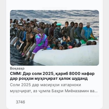
Воқеаҳо
СММ: Дар соли 2025, қариб 8000 нафар
дар роҳҳои муҳоҷират ҳалок шуданд
Соли 2025 дар масирҳои хатарноки
муҳоҷират, аз ҷумла Баҳри Миёназамин ва
минтақаи Шохи Африқо, қариб 8000 нафар
3746
ҳалок ё бедарак шудаанд.