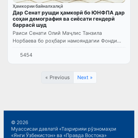
Ҳамкории байналхалқӣ
Дар Сенат рушди ҳамкорӣ бо ЮНФПА дар
соҳаи демография ва сиёсати гендерӣ
баррасӣ шуд
Раиси Сенати Олий Маҷлис Танзила
Норбаева бо роҳбари намояндагии Фонди
СММ оид ба масъалаҳои аҳолӣ (ЮНФПА) дар
5454
Ӯзбекистон Нигина Аббосзода мулоқот
анҷом дод.
« Previous
Next »
© 2026
Муассисаи давлатӣ «Таҳририяи рӯзномаҳои
«Янги Ӯзбекистон» ва «Правда Востока»