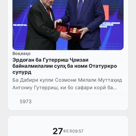
Воқеаҳо
Эрдоған ба Гутерриш Ҷоизаи
байналмилалии сулҳ ба номи Отатуркро
супурд
Ба Дабири кулли Созмони Милали Муттаҳид
Антониу Гутерриш, ки бо сафари корӣ ба
Туркия рафтааст, Ҷоизаи байналмилалии
5973
сулҳ ба номи Отатурк супорида шуд.
27
09:57
ФЕВ