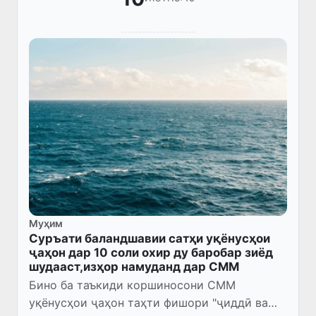
Муҳим
Суръати баландшавии сатҳи уқёнусҳои
ҷаҳон дар 10 соли охир ду баробар зиёд
шудааст,изҳор намуданд дар СММ
Бино ба таъкиди коршиносони СММ
уқёнусҳои ҷаҳон таҳти фишори "ҷиддӣ ва