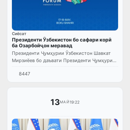
Сиёсат
Президенти Ӯзбекистон бо сафари корӣ
ба Озарбойҷон меравад
Президенти Ҷумҳурии Ӯзбекистон Шавкат
Мирзиёев бо даъвати Президенти Ҷумҳурии
Озарбойҷон Илҳом Алиев 17-18 май бо
8447
сафари корӣ ба шаҳри Боку меравад.
13
19:22
МАЙ