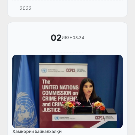
босуръат"-и фаъолияти инсон қарор доранд.
2032
Суръати баландшавии сатҳи уқёнусҳои
ҷаҳон дар 10 соли охир ду бароб...
02
08:34
ИЮН
Ҳамкории байналхалқӣ