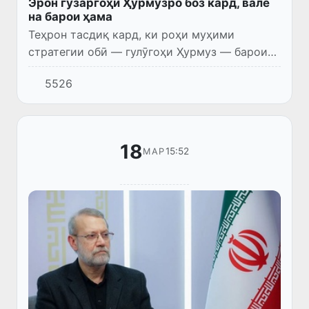
Эрон гузаргоҳи Ҳурмузро боз кард, вале
на барои ҳама
Теҳрон тасдиқ кард, ки роҳи муҳими
стратегии обӣ — гулӯгоҳи Ҳурмуз — барои
аксари кишварҳои ҷаҳон боз боқӣ мемонад.
5526
18
15:52
МАР