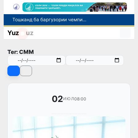
Тошканд ба баргузории чемпионати Осиё оид ба вазнабардорӣ омодагӣ мебинад
Шаҳрвандони Ӯзбекистон метавонанд дар доираи барномаи H-2A ба корҳои мавсимии кишоварзӣ дар ИМА сафарбар шаванд
Yuz
uz
Намояндагии Агентии муҳоҷират дар Москва моҳи июл ба зиёда аз 1,8 ҳазор шаҳрванди Ӯзбекистон кумак расонд
Дастаи мунтахаби Ӯзбекистон ба даври чорякниҳоии «Бозиҳои Оянда – 2026» дар Остона роҳ ёфт
Тег: СММ
Дар Қашқадарё анҷумани байналмилалии экологӣ бо иштироки ҷавонон аз нӯҳ кишвар баргузор мешавад
02
08:00
ИЮЛ