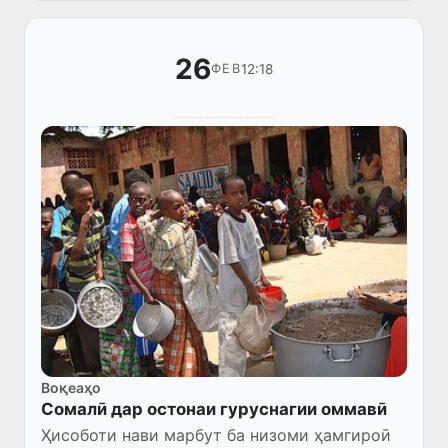
26
12:18
ФЕВ
Воқеаҳо
Сомалӣ дар остонаи гуруснагии оммавӣ
Ҳисоботи нави марбут ба низоми ҳамгироӣ