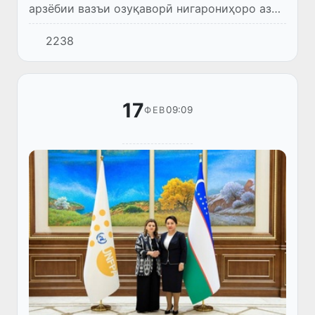
арзёбии вазъи озуқаворӣ нигарониҳоро аз
бадшавии шадиди гуруснагӣ ва камғизоӣ
2238
дар Сомалӣ тасдиқ намуд.
17
09:09
ФЕВ