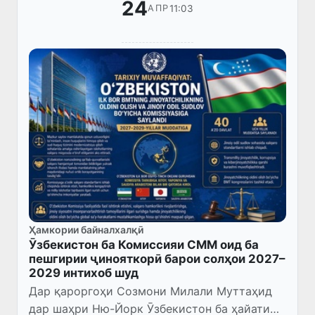
24
11:03
АПР
Ҳамкории байналхалқӣ
Ӯзбекистон ба Комиссияи СММ оид ба
пешгирии ҷинояткорӣ барои солҳои 2027–
2029 интихоб шуд
Дар қароргоҳи Созмони Милали Муттаҳид
дар шаҳри Ню-Йорк Ӯзбекистон ба ҳайати