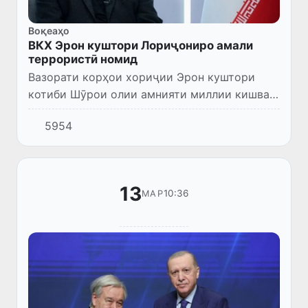
Воқеаҳо
ВКХ Эрон куштори Лориҷониро амали
террористӣ номид
Вазорати корҳои хориҷии Эрон куштори
котиби Шӯрои олии амнияти миллии кишвар
Алӣ Лориҷониро амали террористӣ арзёбӣ
5954
кард.
13
10:36
МАР