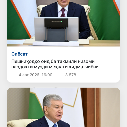
Сиёсат
Пешниҳодҳо оид ба такмили низоми
пардохти музди меҳнати хидматчиёни
давлатӣ баррасӣ шуданд
4 авг 2026, 16:00
3 878