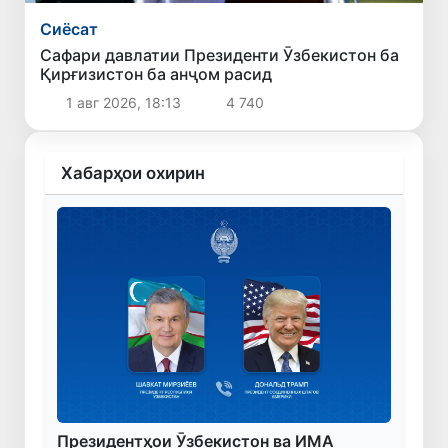
Сиёсат
Сафари давлатии Президенти Ӯзбекистон ба
Қирғизистон ба анҷом расид
1 авг 2026, 18:13
4 740
Хабарҳои охирин
Президентҳои Ӯзбекистон ва ИМА