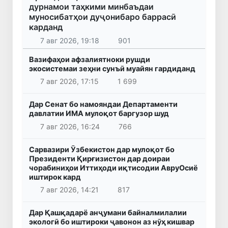
дурнамои таҳкими минбаъдаи
муносибатҳои дуҷонибаро баррасӣ
карданд
7 авг 2026, 19:18
901
Вазифаҳои афзалиятноки рушди
экосистемаи зеҳни сунъӣ муайян гардиданд
7 авг 2026, 17:15
1 699
Дар Сенат бо намояндаи Департаменти
давлатии ИМА мулоқот баргузор шуд
7 авг 2026, 16:24
766
Сарвазири Ӯзбекистон дар мулоқот бо
Президенти Қирғизистон дар доираи
чорабиниҳои Иттиҳоди иқтисодии АвруОсиё
иштирок кард
7 авг 2026, 14:21
817
Дар Қашқадарё анҷумани байналмилалии
экологӣ бо иштироки ҷавонон аз нӯҳ кишвар