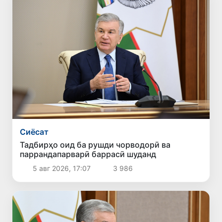
Сиёсат
Тадбирҳо оид ба рушди чорводорӣ ва
паррандапарварӣ баррасӣ шуданд
5 авг 2026, 17:07
3 986