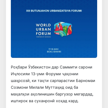
Роҳбари Ӯзбекистон дар Саммити сарони
Иҷлосияи 13-уми Форуми ҷаҳонии
шаҳрсозӣ, ки таҳти сарпарастии Барномаи
Созмони Милали Муттаҳид оид ба
маҳалҳои аҳолинишин баргузор мегардад,
иштирок ва суханронӣ хоҳад кард.