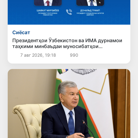
Сиёсат
Президентҳои Ӯзбекистон ва ИМА дурнамои
таҳкими минбаъдаи муносибатҳои
дуҷонибаро баррасӣ карданд
7 авг 2026, 19:18
990