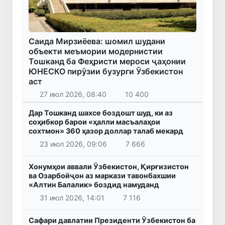
Саида Мирзиёева: шомил шудани
объекти меъмории модернистии
Тошканд ба Феҳристи мероси ҷаҳонии
ЮНЕСКО пирӯзии бузурги Ӯзбекистон
аст
27 июл 2026, 08:40
10 400
Дар Тошканд шахсе боздошт шуд, ки аз
соҳибкор барои «ҳалли масъалаҳои
сохтмон» 360 ҳазор доллар талаб мекард
23 июл 2026, 09:06
7 666
Хонумҳои аввали Ӯзбекистон, Қирғизистон
ва Озарбойҷон аз маркази тавонбахшии
«Алтин Балалик» боздид намуданд
31 июл 2026, 14:01
7 116
Сафари давлатии Президенти Ӯзбекистон ба