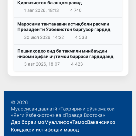
Қирғизистон ба анҷом расид
1 авг 2026, 18:13
4 740
Маросими тантанавии истиқболи расмии
Президенти Ӯзбекистон баргузор гардид
30 июл 2026, 14:22
4 533
Пешниҳодҳо оид ба такмили минбаъдаи
низоми ҳифзи иҷтимоӣ баррасӣ гардиданд
3 авг 2026, 18:07
4 423
© 2026
Муассисаи давлатӣ «Таҳририяи рӯзномаҳои
«Янги Ӯзбекистон» ва «Правда Востока»
Дар бораи мо
Муаллифон
Тамос
Вакансияҳо
Қоидаҳои истифодаи мавод