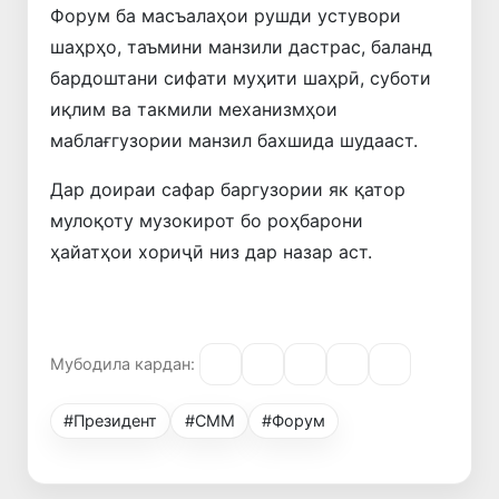
Форум ба масъалаҳои рушди устувори
шаҳрҳо, таъмини манзили дастрас, баланд
бардоштани сифати муҳити шаҳрӣ, суботи
иқлим ва такмили механизмҳои
маблағгузории манзил бахшида шудааст.
Дар доираи сафар баргузории як қатор
мулоқоту музокирот бо роҳбарони
ҳайатҳои хориҷӣ низ дар назар аст.
Мубодила кардан:
#Президент
#СММ
#Форум