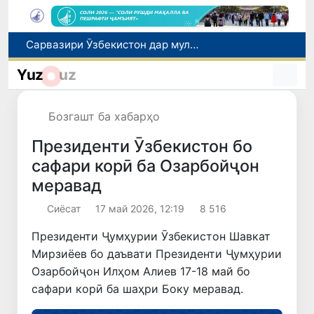
Дар Қашқадарё анҷумани байналмилалии экологӣ бо иштироки ҷавонон аз нӯҳ кишвар баргузор мешавад
Тошканд ба баргузории чемпионати Осиё оид ба вазнабардорӣ омодагӣ мебинад
Yuz
uz
Шаҳрвандони Ӯзбекистон метавонанд дар доираи барномаи H-2A ба корҳои мавсимии кишоварзӣ дар ИМА сафарбар шаванд
Дар Сенат бо намояндаи Департаменти давлатии ИМА мулоқот баргузор шуд
Бозгашт ба хабарҳо
Сарвазири Ӯзбекистон дар мулоқот бо Президенти Қирғизистон дар доираи чорабиниҳои Иттиҳоди иқтисодии АвруОсиё иштирок кард
Президенти Ӯзбекистон бо
сафари корӣ ба Озарбойҷон
меравад
Сиёсат
17 май 2026, 12:19
8 516
Президенти Ҷумҳурии Ӯзбекистон Шавкат
Мирзиёев бо даъвати Президенти Ҷумҳурии
Озарбойҷон Илҳом Алиев 17-18 май бо
сафари корӣ ба шаҳри Боку меравад.