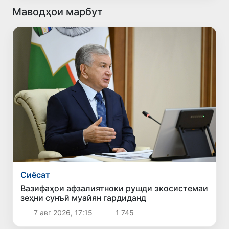
Маводҳои марбут
Сиёсат
Вазифаҳои афзалиятноки рушди экосистемаи
зеҳни сунъӣ муайян гардиданд
7 авг 2026, 17:15
1 745