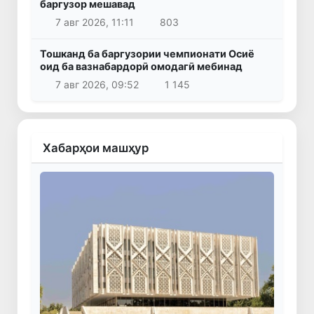
баргузор мешавад
7 авг 2026, 11:11
803
Тошканд ба баргузории чемпионати Осиё
оид ба вазнабардорӣ омодагӣ мебинад
7 авг 2026, 09:52
1 145
Хабарҳои машҳур