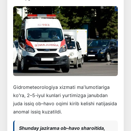
Gidrometeorologiya xizmati maʼlumotlariga
koʻra, 2–5-iyul kunlari yurtimizga janubdan
juda issiq ob–havo oqimi kirib kelishi natijasida
anomal issiq kuzatildi.
Shunday jazirama ob–havo sharoitida,