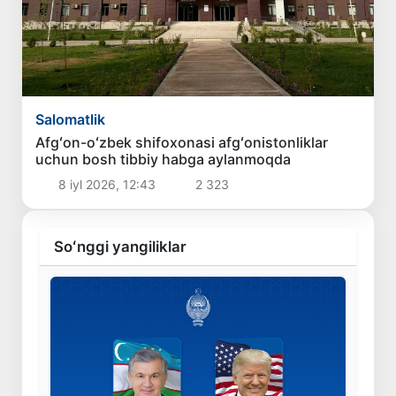
Salomatlik
Afgʻon-oʻzbek shifoxonasi afgʻonistonliklar
uchun bosh tibbiy habga aylanmoqda
8 iyl 2026, 12:43
2 323
Soʻnggi yangiliklar