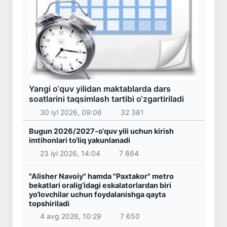
Yangi o‘quv yilidan maktablarda dars
soatlarini taqsimlash tartibi o‘zgartiriladi
30 iyl 2026, 09:06
32 381
Bugun 2026/2027-o‘quv yili uchun kirish
imtihonlari to‘liq yakunlanadi
23 iyl 2026, 14:04
7 864
"Alisher Navoiy" hamda "Paxtakor" metro
bekatlari oralig‘idagi eskalatorlardan biri
yo‘lovchilar uchun foydalanishga qayta
topshiriladi
4 avg 2026, 10:29
7 650