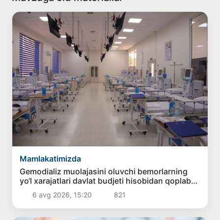
Mamlakatimizda
Gemodializ muolajasini oluvchi bemorlarning
yo‘l xarajatlari davlat budjeti hisobidan qoplab
berilishi mumkin
6 avg 2026, 15:20
821