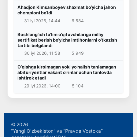
Ahadjon Kimsanboyev shaxmat bo‘yicha jahon
chempioni bo‘ldi
31 iyl 2026, 14:44
6 584
Boshlang‘ich ta’lim o‘qituvchilariga milliy
sertifikat berish bo‘yicha imtihonlarni o‘tkazish
tartibi belgilandi
30 iyl 2026, 11:58
5 949
O‘qishga kirolmagan yoki yo‘nalish tanlamagan
abituriyentlar vakant o‘rinlar uchun tanlovda
ishtirok etadi
29 iyl 2026, 14:00
5 104
© 2026
“Yangi Oʻzbekiston” va “Pravda Vostoka”