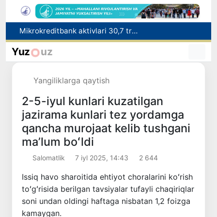
Malayziya Markaziy Osiyoda tibbiy turizm yoʻnalishi sifatidagi mavqeini mustahkamlamoqda
Polshadagi elchixona ko‘magida ona va bola Vatanga qaytarildi
Yuz
uz
Namangan shahrining sobiq hokimi Anvar Otaxodjayevga nisbatan 11 yilga ozodlikdan mahrum qilish jazosi tayinlandi
UZCERT davlat tashkilotlari va korxonalarni ommaviy kiberhujumlar haqida ogohlantirdi
Yangiliklarga qaytish
Mikrokreditbank aktivlari 30,7 trln soʻmga yetdi, Fitch reytingni BB darajasiga oshirdi
2-5-iyul kunlari kuzatilgan
jazirama kunlari tez yordamga
qancha murojaat kelib tushgani
maʼlum boʻldi
Salomatlik
7 iyl 2025, 14:43
2 644
Issiq havo sharoitida ehtiyot choralarini koʻrish
toʻgʻrisida berilgan tavsiyalar tufayli chaqiriqlar
soni undan oldingi haftaga nisbatan 1,2 foizga
kamaygan.