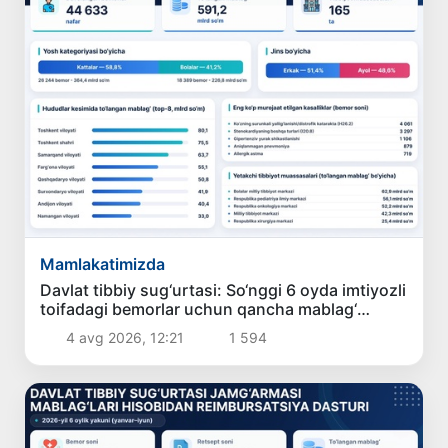
Mamlakatimizda
Davlat tibbiy sug‘urtasi: So‘nggi 6 oyda imtiyozli
toifadagi bemorlar uchun qancha mablag‘
yo‘naltirildi?
4 avg 2026, 12:21
1 594