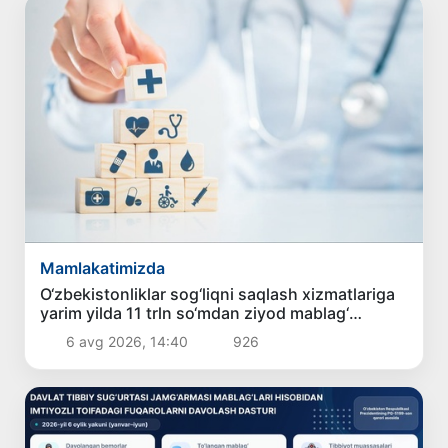
Mamlakatimizda
O‘zbekistonliklar sog‘liqni saqlash xizmatlariga
yarim yilda 11 trln so‘mdan ziyod mablag‘
sarfladi
6 avg 2026, 14:40
926