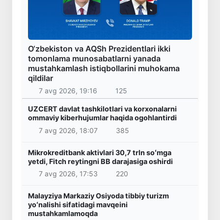
O‘zbekiston va AQSh Prezidentlari ikki
tomonlama munosabatlarni yanada
mustahkamlash istiqbollarini muhokama
qildilar
7 avg 2026, 19:16
125
UZCERT davlat tashkilotlari va korxonalarni
ommaviy kiberhujumlar haqida ogohlantirdi
7 avg 2026, 18:07
385
Mikrokreditbank aktivlari 30,7 trln soʻmga
yetdi, Fitch reytingni BB darajasiga oshirdi
7 avg 2026, 17:53
220
Malayziya Markaziy Osiyoda tibbiy turizm
yoʻnalishi sifatidagi mavqeini
mustahkamlamoqda