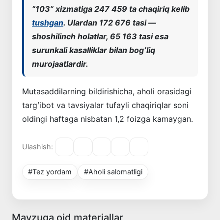
“103” xizmatiga 247 459 ta chaqiriq kelib
tushgan
. Ulardan 172 676 tasi —
shoshilinch holatlar, 65 163 tasi esa
surunkali kasalliklar bilan bogʻliq
murojaatlardir.
Mutasaddilarning bildirishicha, aholi orasidagi
targʻibot va tavsiyalar tufayli chaqiriqlar soni
oldingi haftaga nisbatan 1,2 foizga kamaygan.
Ulashish:
#Tez yordam
#Aholi salomatligi
Mavzuga oid materiallar