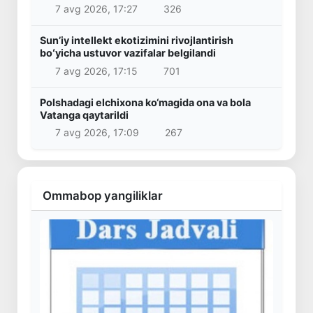
7 avg 2026, 17:27
326
Sunʼiy intellekt ekotizimini rivojlantirish
boʻyicha ustuvor vazifalar belgilandi
7 avg 2026, 17:15
701
Polshadagi elchixona ko‘magida ona va bola
Vatanga qaytarildi
7 avg 2026, 17:09
267
Ommabop yangiliklar